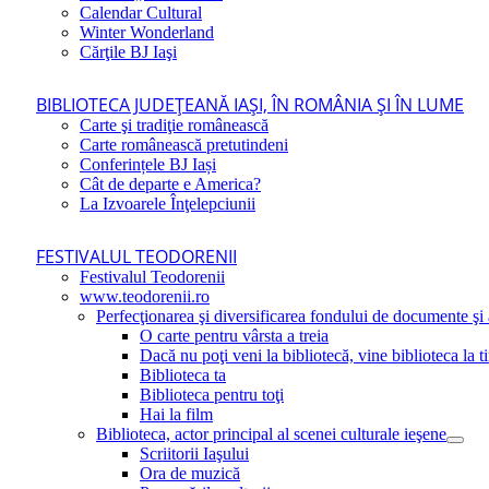
Calendar Cultural
Winter Wonderland
Cărţile BJ Iaşi
BIBLIOTECA JUDEŢEANĂ IAŞI, ÎN ROMÂNIA ŞI ÎN LUME
Carte şi tradiţie românească
Carte românească pretutindeni
Conferințele BJ Iași
Cât de departe e America?
La Izvoarele Înţelepciunii
FESTIVALUL TEODORENII
Festivalul Teodorenii
www.teodorenii.ro
Perfecţionarea şi diversificarea fondului de documente şi a
O carte pentru vârsta a treia
Dacă nu poţi veni la bibliotecă, vine biblioteca la t
Biblioteca ta
Biblioteca pentru toţi
Hai la film
Biblioteca, actor principal al scenei culturale ieşene
Scriitorii Iaşului
Ora de muzică