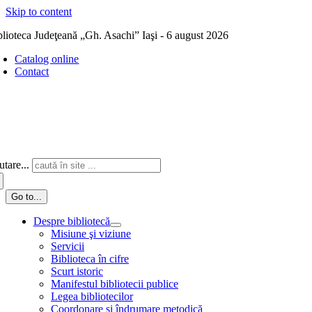
Skip to content
blioteca Judeţeană „Gh. Asachi” Iaşi - 6 august 2026
Catalog online
Contact
tare...
Go to...
Despre bibliotecă
Misiune şi viziune
Servicii
Biblioteca în cifre
Scurt istoric
Manifestul bibliotecii publice
Legea bibliotecilor
Coordonare și îndrumare metodică