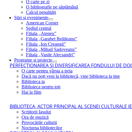
O carte pe zi
O bibliografie pe săptămână
Calcul penalități
Ştiri şi evenimente
American Corner
Sediul central
Filiala „Ateneu”
Filiala „Garabet Ibrăileanu”
Filiala „Ion Creangă”
Filiala „Mihail Sadoveanu”
Filiala „Vasile Alecsandri”
Programe şi proiecte
PERFECŢIONAREA ŞI DIVERSIFICAREA FONDULUI DE DOC
O carte pentru vârsta a treia
Dacă nu poţi veni la bibliotecă, vine biblioteca la tine
Biblioteca ta
Biblioteca pentru toţi
Hai la film
BIBLIOTECA, ACTOR PRINCIPAL AL SCENEI CULTURALE I
Scriitorii Iaşului
Ora de muzică
Provocările culturii
Nocturna bibliotecilor