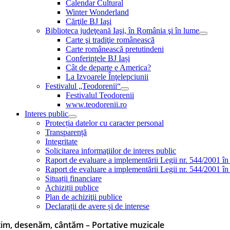
Calendar Cultural
Winter Wonderland
Cărţile BJ Iaşi
Biblioteca judeţeană Iaşi, în România şi în lume
Carte şi tradiţie românească
Carte românească pretutindeni
Conferințele BJ Iași
Cât de departe e America?
La Izvoarele Înţelepciunii
Festivalul „Teodorenii“
Festivalul Teodorenii
www.teodorenii.ro
Interes public
Protecția datelor cu caracter personal
Transparență
Integritate
Solicitarea informaţiilor de interes public
Raport de evaluare a implementării Legii nr. 544/2001 în
Raport de evaluare a implementării Legii nr. 544/2001 în
Situații financiare
Achiziții publice
Plan de achiziţii publice
Declarații de avere și de interese
tim, desenăm, cântăm – Portative muzicale