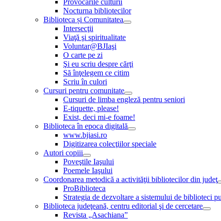
Provocările culturii
Nocturna bibliotecilor
Biblioteca și Comunitatea
Intersecţii
Viaţă şi spiritualitate
Voluntar@BJIaşi
O carte pe zi
Şi eu scriu despre cărţi
Să înţelegem ce citim
Scriu în culori
Cursuri pentru comunitate
Cursuri de limba engleză pentru seniori
E-tiquette, please!
Exist, deci mi-e foame!
Biblioteca în epoca digitală
www.bjiasi.ro
Digitizarea colecţiilor speciale
Autori copiii
Poveştile Iaşului
Poemele Iaşului
Coordonarea metodică a activităţii bibliotecilor din judeţ
ProBiblioteca
Strategia de dezvoltare a sistemului de biblioteci pu
Biblioteca judeţeană, centru editorial şi de cercetare
Revista „Asachiana”