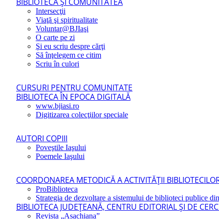
BIBLIOTECA ŞI COMUNITATEA
Intersecţii
Viaţă şi spiritualitate
Voluntar@BJIaşi
O carte pe zi
Şi eu scriu despre cărţi
Să înţelegem ce citim
Scriu în culori
CURSURI PENTRU COMUNITATE
BIBLIOTECA ÎN EPOCA DIGITALĂ
www.bjiasi.ro
Digitizarea colecţiilor speciale
AUTORI COPIII
Poveştile Iaşului
Poemele Iaşului
COORDONAREA METODICĂ A ACTIVITĂŢII BIBLIOTECILOR
ProBiblioteca
Strategia de dezvoltare a sistemului de biblioteci publice din
BIBLIOTECA JUDEŢEANĂ, CENTRU EDITORIAL ŞI DE CER
Revista „Asachiana”