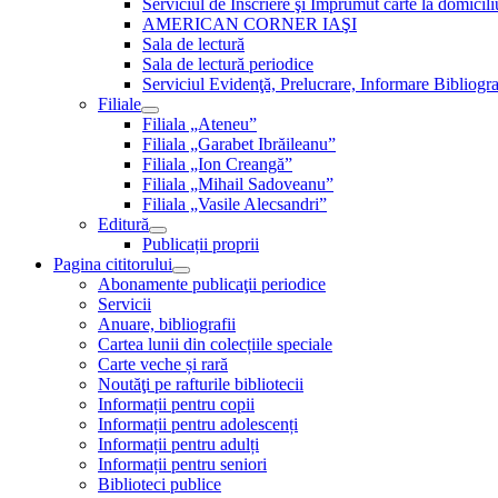
Serviciul de Inscriere şi Împrumut carte la domici
AMERICAN CORNER IAŞI
Sala de lectură
Sala de lectură periodice
Serviciul Evidenţă, Prelucrare, Informare Bibliogra
Filiale
Filiala „Ateneu”
Filiala „Garabet Ibrăileanu”
Filiala „Ion Creangă”
Filiala „Mihail Sadoveanu”
Filiala „Vasile Alecsandri”
Editură
Publicații proprii
Pagina cititorului
Abonamente publicaţii periodice
Servicii
Anuare, bibliografii
Cartea lunii din colecțiile speciale
Carte veche și rară
Noutăţi pe rafturile bibliotecii
Informații pentru copii
Informații pentru adolescenți
Informații pentru adulți
Informații pentru seniori
Biblioteci publice