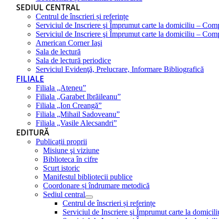
SEDIUL CENTRAL
Centrul de înscrieri și referințe
Serviciul de Inscriere şi Împrumut carte la domiciliu – Com
Serviciul de Inscriere şi Împrumut carte la domiciliu – Co
American Corner Iaşi
Sala de lectură
Sala de lectură periodice
Serviciul Evidenţă, Prelucrare, Informare Bibliografică
FILIALE
Filiala „Ateneu”
Filiala „Garabet Ibrăileanu”
Filiala „Ion Creangă”
Filiala „Mihail Sadoveanu”
Filiala „Vasile Alecsandri”
EDITURĂ
Publicații proprii
Misiune şi viziune
Biblioteca în cifre
Scurt istoric
Manifestul bibliotecii publice
Coordonare și îndrumare metodică
Sediul central
Centrul de înscrieri și referințe
Serviciul de Inscriere şi Împrumut carte la domici