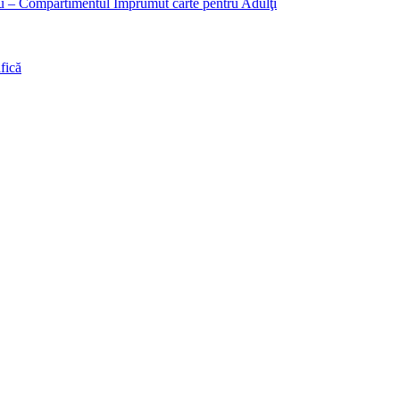
liu – Compartimentul Împrumut carte pentru Adulţi
fică