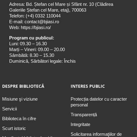
Adresa: Bd. Ștefan cel Mare și Sfânt nr. 10 (Clădirea
Galeriile Ștefan cel Mare, etaj), 700063
Telefon:
(+4) 0332 110044
E-mail:
contact@bjiasi.ro
Web:
https://bjiasi.ro/
Program cu publicul:
Luni: 09.30 – 16.30
Marți – Vineri: 09.00 – 20.00
Sâmbătă: 8.30 – 15.30
Duminică, Sărbători legale: Închis
DESPRE BIBLIOTECĂ
INTERES PUBLIC
Misiune şi viziune
Protecția datelor cu caracter
personal
Servicii
Transparență
Biblioteca în cifre
Integritate
Scurt istoric
Solicitarea informaţiilor de