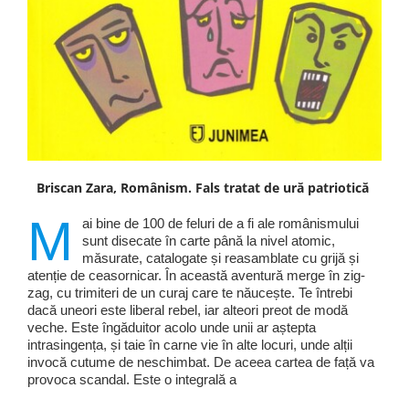
Briscan Zara, Românism. Fals tratat de ură patriotică
M
ai bine de 100 de feluri de a fi ale românismului
sunt disecate în carte până la nivel atomic,
măsurate, catalogate și reasamblate cu grijă și
atenție de ceasornicar. În această aventură merge în zig-
zag, cu trimiteri de un curaj care te năucește. Te întrebi
dacă uneori este liberal rebel, iar alteori preot de modă
veche. Este îngăduitor acolo unde unii ar aștepta
intrasingența, și taie în carne vie în alte locuri, unde alții
invocă cutume de neschimbat. De aceea cartea de față va
provoca scandal. Este o integrală a