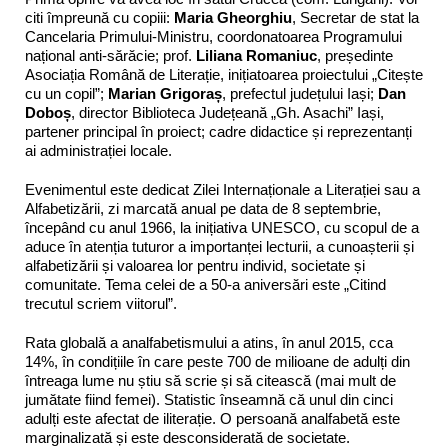
citi împreună cu copiii:
Maria Gheorghiu
, Secretar de stat la
Cancelaria Primului-Ministru, coordonatoarea Programului
național anti-sărăcie; prof.
Liliana Romaniuc
, președinte
Asociația Română de Literație, inițiatoarea proiectului „Citește
cu un copil”;
Marian Grigoraș
, prefectul județului Iași;
Dan
Doboș
, director Biblioteca Județeană „Gh. Asachi” Iași,
partener principal în proiect; cadre didactice și reprezentanți
ai administrației locale.
Evenimentul este dedicat Zilei Internaționale a Literației sau a
Alfabetizării, zi marcată anual pe data de 8 septembrie,
începând cu anul 1966, la inițiativa UNESCO, cu scopul de a
aduce în atenția tuturor a importanței lecturii, a cunoașterii și
alfabetizării și valoarea lor pentru individ, societate și
comunitate. Tema celei de a 50-a aniversări este „Citind
trecutul scriem viitorul”.
Rata globală a analfabetismului a atins, în anul 2015, cca
14%, în condițiile în care peste 700 de milioane de adulți din
întreaga lume nu știu să scrie și să citească (mai mult de
jumătate fiind femei). Statistic înseamnă că unul din cinci
adulți este afectat de iliterație. O persoană analfabetă este
marginalizată și este desconsiderată de societate.