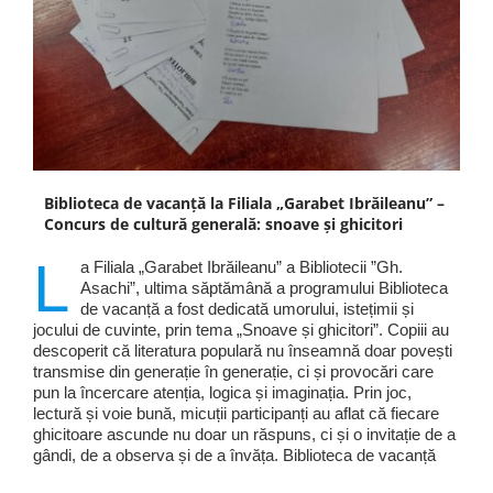
Biblioteca de vacanță la Filiala „Garabet Ibrăileanu” –
Concurs de cultură generală: snoave și ghicitori
L
a Filiala „Garabet Ibrăileanu” a Bibliotecii ”Gh.
Asachi”, ultima săptămână a programului Biblioteca
de vacanță a fost dedicată umorului, istețimii și
jocului de cuvinte, prin tema „Snoave și ghicitori”. Copiii au
descoperit că literatura populară nu înseamnă doar povești
transmise din generație în generație, ci și provocări care
pun la încercare atenția, logica și imaginația. Prin joc,
lectură și voie bună, micuții participanți au aflat că fiecare
ghicitoare ascunde nu doar un răspuns, ci și o invitație de a
gândi, de a observa și de a învăța. Biblioteca de vacanță