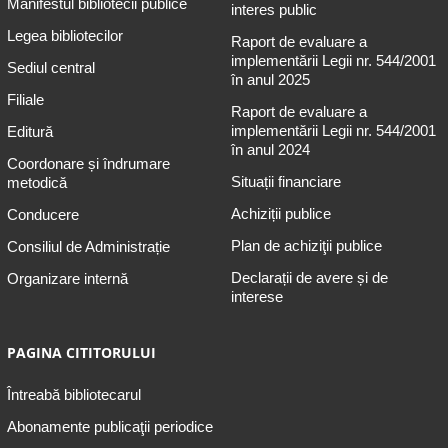
Manifestul bibliotecii publice
interes public
Legea bibliotecilor
Raport de evaluare a
implementării Legii nr. 544/2001
Sediul central
în anul 2025
Filiale
Raport de evaluare a
implementării Legii nr. 544/2001
Editură
în anul 2024
Coordonare și îndrumare
Situații financiare
metodică
Achiziții publice
Conducere
Plan de achiziţii publice
Consiliul de Administrație
Declarații de avere și de
Organizare internă
interese
PAGINA CITITORULUI
Întreabă bibliotecarul
Abonamente publicaţii periodice