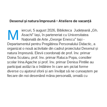
Desenul și natura împreună – Ateliere de vacanță
M
iercuri, 5 august 2026, Biblioteca Județeană „Gh.
Asachi” Iași, în parteneriat cu Universitatea
Națională de Arte „George Enescu” Iași -
Departamentul pentru Pregătirea Personalului Didactic, a
organizat o nouă activitate din cadrul proiectului Desenul și
natura împreună. Elevii coordonați de prof. înv. primar
Doina Scutaru, prof. înv. primar Raluca Popa, consilier
școlar Irina Agache și prof. înv. primar Denisa Pintilie au
participat astăzi la o întâlnire în care am pictat forme
diverse cu ajutorul sforii și am învățat să ne cunoaștem pe
fiecare din noi desenând mâna personală, ornată cu