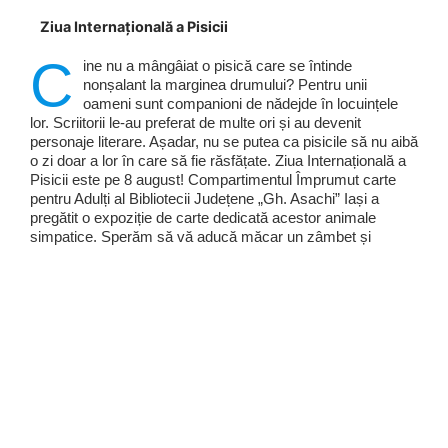
Ziua Internațională a Pisicii
C
ine nu a mângâiat o pisică care se întinde
nonșalant la marginea drumului? Pentru unii
oameni sunt companioni de nădejde în locuințele
lor. Scriitorii le-au preferat de multe ori și au devenit
personaje literare. Așadar, nu se putea ca pisicile să nu aibă
o zi doar a lor în care să fie răsfățate. Ziua Internațională a
Pisicii este pe 8 august! Compartimentul Împrumut carte
pentru Adulți al Bibliotecii Județene „Gh. Asachi” Iași a
pregătit o expoziție de carte dedicată acestor animale
simpatice. Sperăm să vă aducă măcar un zâmbet și