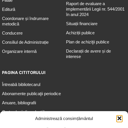
Filiale
Raport de evaluare a
implementării Legii nr. 544/2001
Editură
în anul 2024
Coordonare și îndrumare
Situații financiare
metodică
Achiziții publice
Conducere
Plan de achiziţii publice
Consiliul de Administrație
Declarații de avere și de
Organizare internă
interese
PAGINA CITITORULUI
Întreabă bibliotecarul
Abonamente publicaţii periodice
Anuare, bibliografii
Cartea lunii din colecțiile
speciale
Administrează consimțământul
Informații pentru copii