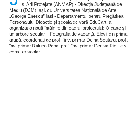
și Arii Protejate (ANMAP) - Direcția Județeană de
Mediu (DJM) Iași, cu Universitatea Națională de Arte
„George Enescu” Iași - Departamentul pentru Pregătirea
Personalului Didactic și școala de vară EduCart, a
organizat o nouă întâlnire din cadrul proiectului: O carte și
un arbore secular – Fotografia de vacanță. Elevii din prima
grupă, coordonați de prof . înv. primar Doina Scutaru, prof .
înv. primar Raluca Popa, prof. înv. primar Denisa Pintilie și
consilier școlar