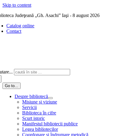
Skip to content
blioteca Judeţeană „Gh. Asachi” Iaşi - 8 august 2026
Catalog online
Contact
tare...
Go to...
Despre bibliotecă
Misiune şi viziune
Servicii
Biblioteca în cifre
Scurt istoric
Manifestul bibliotecii publice
Legea bibliotecilor
Coordonare și îndrumare metodică