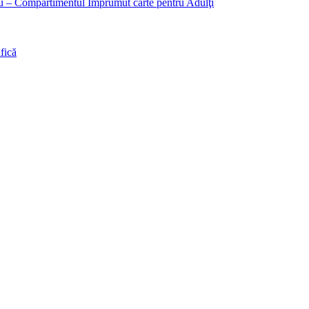
liu – Compartimentul Împrumut carte pentru Adulţi
fică