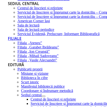
SEDIUL CENTRAL
Centrul de înscrieri și referințe
Serviciul de Inscriere şi Împrumut carte la domiciliu – Com
Serviciul de Inscriere şi Împrumut carte la domiciliu – Co
American Corner Iaşi
Sala de lectură
Sala de lectură periodice
Serviciul Evidenţă, Prelucrare, Informare Bibliografică
FILIALE
Filiala „Ateneu”
Filiala „Garabet Ibrăileanu”
Filiala „Ion Creangă”
Filiala „Mihail Sadoveanu”
Filiala „Vasile Alecsandri”
EDITURĂ
Publicații proprii
Misiune şi viziune
Biblioteca în cifre
Scurt istoric
Manifestul bibliotecii publice
Coordonare și îndrumare metodică
Sediul central
Centrul de înscrieri și referințe
Serviciul de Inscriere şi Împrumut carte la domici