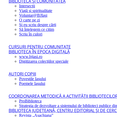
BIBLIOTECA ŞI COMUNITATEA
Intersecţii
Viaţă şi spiritualitate
Voluntar@BJIaşi
O carte pe zi
Şi eu scriu despre cărţi
Să înţelegem ce citim
Scriu în culori
CURSURI PENTRU COMUNITATE
BIBLIOTECA ÎN EPOCA DIGITALĂ
www.bjiasi.ro
Digitizarea colecţiilor speciale
AUTORI COPIII
Poveştile Iaşului
Poemele Iaşului
COORDONAREA METODICĂ A ACTIVITĂŢII BIBLIOTECILOR
ProBiblioteca
Strategia de dezvoltare a sistemului de biblioteci publice din
BIBLIOTECA JUDEŢEANĂ, CENTRU EDITORIAL ŞI DE CER
Revista „Asachiana”