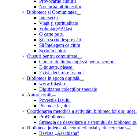
Provocările culturii
Nocturna bibliotecilor
Biblioteca și Comunitatea
Intersecţii
Viaţă şi spiritualitate
Voluntar@BJIaşi
O carte pe zi
Şi eu scriu despre cărţi
Să înţelegem ce citim
Scriu în culori
Cursuri pentru comunitate
Cursuri de limba engleză pentru seniori
E-tiquette, please!
Exist, deci mi-e foame!
Biblioteca în epoca digitală
www.bjiasi.ro
Digitizarea colecţiilor speciale
Autori copiii
Poveştile Iaşului
Poemele Iaşului
Coordonarea metodică a activităţii bibliotecilor din judeţ
ProBiblioteca
Strategia de dezvoltare a sistemului de biblioteci pu
Biblioteca judeţeană, centru editorial şi de cercetare
Revista „Asachiana”