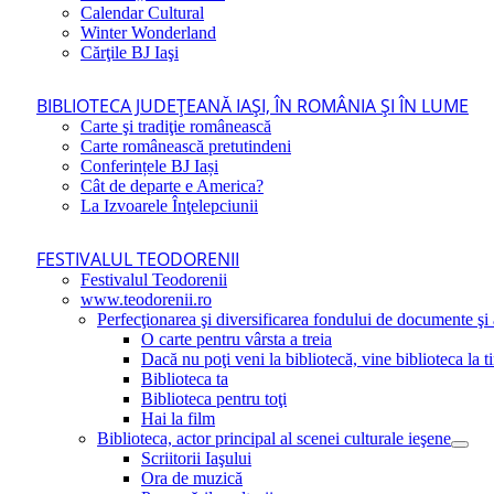
Calendar Cultural
Winter Wonderland
Cărţile BJ Iaşi
BIBLIOTECA JUDEŢEANĂ IAŞI, ÎN ROMÂNIA ŞI ÎN LUME
Carte şi tradiţie românească
Carte românească pretutindeni
Conferințele BJ Iași
Cât de departe e America?
La Izvoarele Înţelepciunii
FESTIVALUL TEODORENII
Festivalul Teodorenii
www.teodorenii.ro
Perfecţionarea şi diversificarea fondului de documente şi a
O carte pentru vârsta a treia
Dacă nu poţi veni la bibliotecă, vine biblioteca la t
Biblioteca ta
Biblioteca pentru toţi
Hai la film
Biblioteca, actor principal al scenei culturale ieşene
Scriitorii Iaşului
Ora de muzică