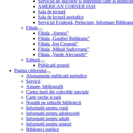
Serviciul de Inscriere şi Împrumut carte la domici
AMERICAN CORNER IAŞI
Sala de lectură
Sala de lectură periodice
Serviciul Evidenţă, Prelucrare, Informare Bibliogra
Filiale
Filiala „Ateneu”
Filiala „Garabet Ibrăileanu”
Filiala „Ion Creangă”
Filiala „Mihail Sadoveanu”
Filiala „Vasile Alecsandri”
Editură
Publicații proprii
Pagina cititorului
Abonamente publicaţii periodice
Servicii
Anuare, bibliografii
Cartea lunii din colecțiile speciale
Carte veche și rară
Noutăţi pe rafturile bibliotecii
Informații pentru copii
Informații pentru adolescenți
Informații pentru adulți
Informații pentru seniori
Biblioteci publice