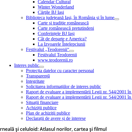
Calendar Cultural
Winter Wonderland
Cărţile BJ Iaşi
Biblioteca judeţeană Iaşi, în România şi în lume
Carte şi tradiţie românească
Carte românească pretutindeni
Conferințele BJ Iași
Cât de departe e America?
La Izvoarele Înţelepciunii
Festivalul „Teodorenii“
Festivalul Teodorenii
www.teodorenii.ro
Interes public
Protecția datelor cu caracter personal
Transparență
Integritate
Solicitarea informaţiilor de interes public
Raport de evaluare a implementării Legii nr. 544/2001 în
Raport de evaluare a implementării Legii nr. 544/2001 în
Situații financiare
Achiziții publice
Plan de achiziţii publice
Declarații de avere și de interese
rneală și celuloid: Atlasul norilor, cartea și filmul