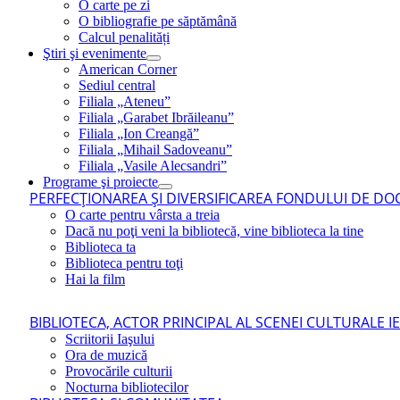
O carte pe zi
O bibliografie pe săptămână
Calcul penalități
Ştiri şi evenimente
American Corner
Sediul central
Filiala „Ateneu”
Filiala „Garabet Ibrăileanu”
Filiala „Ion Creangă”
Filiala „Mihail Sadoveanu”
Filiala „Vasile Alecsandri”
Programe şi proiecte
PERFECŢIONAREA ŞI DIVERSIFICAREA FONDULUI DE DOC
O carte pentru vârsta a treia
Dacă nu poţi veni la bibliotecă, vine biblioteca la tine
Biblioteca ta
Biblioteca pentru toţi
Hai la film
BIBLIOTECA, ACTOR PRINCIPAL AL SCENEI CULTURALE I
Scriitorii Iaşului
Ora de muzică
Provocările culturii
Nocturna bibliotecilor