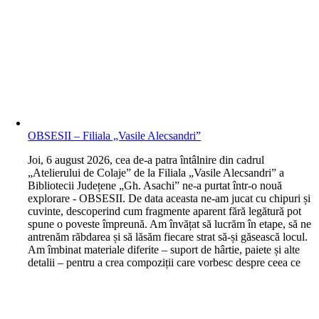
OBSESII – Filiala „Vasile Alecsandri”
J
oi, 6 august 2026, cea de-a patra întâlnire din cadrul
„Atelierului de Colaje” de la Filiala „Vasile Alecsandri” a
Bibliotecii Județene „Gh. Asachi” ne-a purtat într-o nouă
explorare - OBSESII. De data aceasta ne-am jucat cu chipuri și
cuvinte, descoperind cum fragmente aparent fără legătură pot
spune o poveste împreună. Am învățat să lucrăm în etape, să ne
antrenăm răbdarea și să lăsăm fiecare strat să-și găsească locul.
Am îmbinat materiale diferite – suport de hârtie, paiete și alte
detalii – pentru a crea compoziții care vorbesc despre ceea ce