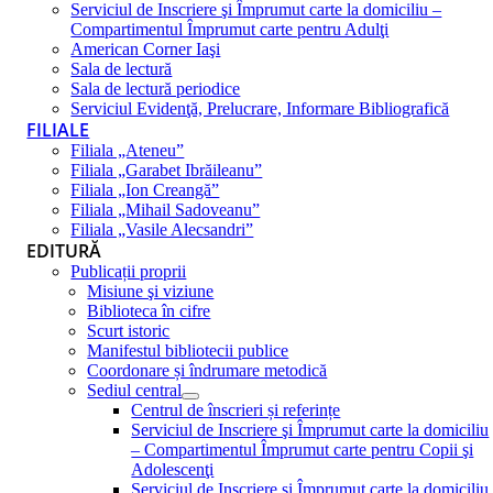
Serviciul de Inscriere şi Împrumut carte la domiciliu –
Compartimentul Împrumut carte pentru Adulţi
American Corner Iaşi
Sala de lectură
Sala de lectură periodice
Serviciul Evidenţă, Prelucrare, Informare Bibliografică
FILIALE
Filiala „Ateneu”
Filiala „Garabet Ibrăileanu”
Filiala „Ion Creangă”
Filiala „Mihail Sadoveanu”
Filiala „Vasile Alecsandri”
EDITURĂ
Publicații proprii
Misiune şi viziune
Biblioteca în cifre
Scurt istoric
Manifestul bibliotecii publice
Coordonare și îndrumare metodică
Sediul central
Centrul de înscrieri și referințe
Serviciul de Inscriere şi Împrumut carte la domiciliu
– Compartimentul Împrumut carte pentru Copii şi
Adolescenţi
Serviciul de Inscriere şi Împrumut carte la domiciliu