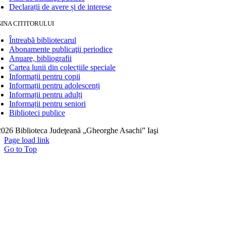
Declarații de avere și de interese
INA CITITORULUI
Întreabă bibliotecarul
Abonamente publicaţii periodice
Anuare, bibliografii
Cartea lunii din colecțiile speciale
Informații pentru copii
Informații pentru adolescenți
Informații pentru adulți
Informații pentru seniori
Biblioteci publice
026 Biblioteca Judeţeană „Gheorghe Asachi” Iaşi
Page load link
Go to Top