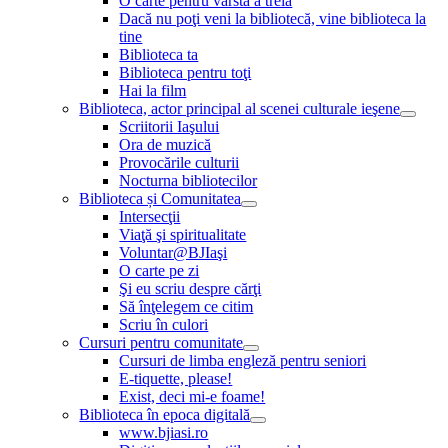
O carte pentru vârsta a treia
Dacă nu poţi veni la bibliotecă, vine biblioteca la
tine
Biblioteca ta
Biblioteca pentru toţi
Hai la film
Biblioteca, actor principal al scenei culturale ieşene
Scriitorii Iaşului
Ora de muzică
Provocările culturii
Nocturna bibliotecilor
Biblioteca și Comunitatea
Intersecţii
Viaţă şi spiritualitate
Voluntar@BJIaşi
O carte pe zi
Şi eu scriu despre cărţi
Să înţelegem ce citim
Scriu în culori
Cursuri pentru comunitate
Cursuri de limba engleză pentru seniori
E-tiquette, please!
Exist, deci mi-e foame!
Biblioteca în epoca digitală
www.bjiasi.ro