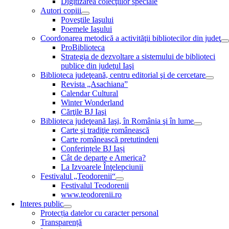
Digitizarea colecţiilor speciale
Autori copiii
Poveştile Iaşului
Poemele Iaşului
Coordonarea metodică a activităţii bibliotecilor din judeţ
ProBiblioteca
Strategia de dezvoltare a sistemului de biblioteci
publice din judeţul Iaşi
Biblioteca judeţeană, centru editorial şi de cercetare
Revista „Asachiana”
Calendar Cultural
Winter Wonderland
Cărţile BJ Iaşi
Biblioteca judeţeană Iaşi, în România şi în lume
Carte şi tradiţie românească
Carte românească pretutindeni
Conferințele BJ Iași
Cât de departe e America?
La Izvoarele Înţelepciunii
Festivalul „Teodorenii“
Festivalul Teodorenii
www.teodorenii.ro
Interes public
Protecția datelor cu caracter personal
Transparență