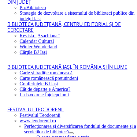
DIN JUDEŢ
ProBiblioteca
Strategia de dezvoltare a sistemului de biblioteci publice din
judeţul Iaşi
BIBLIOTECA JUDEŢEANĂ, CENTRU EDITORIAL ŞI DE
CERCETARE
Revista „Asachiana”
Calendar Cultural
Winter Wonderland
Cărţile BJ Iaşi
BIBLIOTECA JUDEŢEANĂ IAŞI, ÎN ROMÂNIA ŞI ÎN LUME
Carte şi tradiţie românească
Carte românească pretutindeni
Conferințele BJ Iași
Cât de departe e America?
La Izvoarele Înţelepciunii
FESTIVALUL TEODORENII
Festivalul Teodorenii
www.teodorenii.ro
Perfecţionarea şi diversificarea fondului de documente şi a
serviciilor de bibliotecă