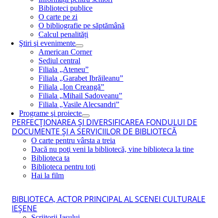
Biblioteci publice
O carte pe zi
O bibliografie pe săptămână
Calcul penalități
Ştiri şi evenimente
American Corner
Sediul central
Filiala „Ateneu”
Filiala „Garabet Ibrăileanu”
Filiala „Ion Creangă”
Filiala „Mihail Sadoveanu”
Filiala „Vasile Alecsandri”
Programe şi proiecte
PERFECŢIONAREA ŞI DIVERSIFICAREA FONDULUI DE
DOCUMENTE ŞI A SERVICIILOR DE BIBLIOTECĂ
O carte pentru vârsta a treia
Dacă nu poţi veni la bibliotecă, vine biblioteca la tine
Biblioteca ta
Biblioteca pentru toţi
Hai la film
BIBLIOTECA, ACTOR PRINCIPAL AL SCENEI CULTURALE
IEŞENE
Scriitorii Iaşului