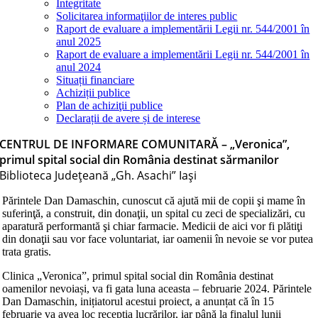
Integritate
Solicitarea informaţiilor de interes public
Raport de evaluare a implementării Legii nr. 544/2001 în
anul 2025
Raport de evaluare a implementării Legii nr. 544/2001 în
anul 2024
Situații financiare
Achiziții publice
Plan de achiziţii publice
Declarații de avere și de interese
CENTRUL DE INFORMARE COMUNITARĂ – „Veronica”,
primul spital social din România destinat sărmanilor
Biblioteca Judeţeană „Gh. Asachi” Iaşi
Părintele Dan Damaschin, cunoscut că ajută mii de copii şi mame în
suferinţă, a construit, din donaţii, un spital cu zeci de specializări, cu
aparatură performantă şi chiar farmacie. Medicii de aici vor fi plătiţi
din donaţii sau vor face voluntariat, iar oamenii în nevoie se vor putea
trata gratis.
Clinica „Veronica”, primul spital social din România destinat
oamenilor nevoiași, va fi gata luna aceasta – februarie 2024. Părintele
Dan Damaschin, inițiatorul acestui proiect, a anunțat că în 15
februarie va avea loc recepția lucrărilor, iar până la finalul lunii