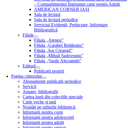
– Compartimentul Împrumut carte pentru Adulţi
AMERICAN CORNER IAŞI
Sala de lectură
Sala de lectură periodice
Serviciul Evidenţă, Prelucrare, Informare
Bibliografică
Filiale
Filiala „Ateneu”
Filiala „Garabet Ibrăileanu”
Filiala „Ion Creangă”
Filiala „Mihail Sadoveanu”
Filiala „Vasile Alecsandri”
Editură
Publicații proprii
Pagina cititorului
Abonamente publicaţii periodice
Servicii
Anuare, bibliografii
Cartea lunii din colecțiile speciale
Carte veche și rară
Noutăţi pe rafturile bibliotecii
Informații pentru copii
Informații pentru adolescenți
Informații pentru adulți
Informații pentru seniori