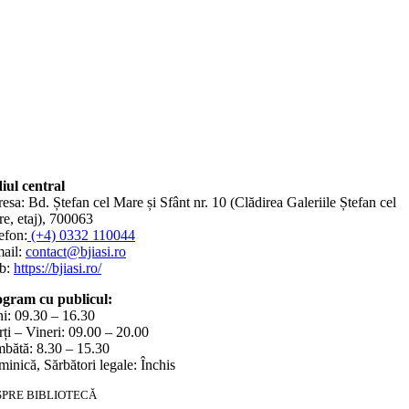
iul central
esa: Bd. Ștefan cel Mare și Sfânt nr. 10 (Clădirea Galeriile Ștefan cel
e, etaj), 700063
efon:
(+4) 0332 110044
ail:
contact@bjiasi.ro
b:
https://bjiasi.ro/
gram cu publicul:
i: 09.30 – 16.30
ți – Vineri: 09.00 – 20.00
bătă: 8.30 – 15.30
inică, Sărbători legale: Închis
SPRE BIBLIOTECĂ