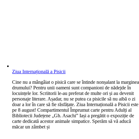
Ziua Internațională a Pisicii
C
ine nu a mângâiat o pisică care se întinde nonșalant la margine
drumului? Pentru unii oameni sunt companioni de nădejde în
locuințele lor. Scriitorii le-au preferat de multe ori și au devenit
personaje literare. Așadar, nu se putea ca pisicile să nu aibă o zi
doar a lor în care să fie răsfățate. Ziua Internațională a Pisicii este
pe 8 august! Compartimentul Împrumut carte pentru Adulți al
Bibliotecii Județene „Gh. Asachi” Iași a pregătit o expoziție de
carte dedicată acestor animale simpatice. Sperăm să vă aducă
măcar un zâmbet și