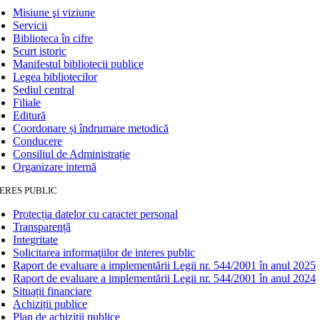
Misiune şi viziune
Servicii
Biblioteca în cifre
Scurt istoric
Manifestul bibliotecii publice
Legea bibliotecilor
Sediul central
Filiale
Editură
Coordonare și îndrumare metodică
Conducere
Consiliul de Administrație
Organizare internă
ERES PUBLIC
Protecția datelor cu caracter personal
Transparență
Integritate
Solicitarea informaţiilor de interes public
Raport de evaluare a implementării Legii nr. 544/2001 în anul 2025
Raport de evaluare a implementării Legii nr. 544/2001 în anul 2024
Situații financiare
Achiziții publice
Plan de achiziţii publice