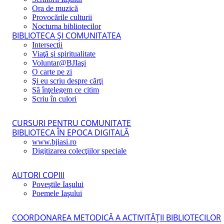
Ora de muzică
Provocările culturii
Nocturna bibliotecilor
BIBLIOTECA ŞI COMUNITATEA
Intersecţii
Viaţă şi spiritualitate
Voluntar@BJIaşi
O carte pe zi
Şi eu scriu despre cărţi
Să înţelegem ce citim
Scriu în culori
CURSURI PENTRU COMUNITATE
BIBLIOTECA ÎN EPOCA DIGITALĂ
www.bjiasi.ro
Digitizarea colecţiilor speciale
AUTORI COPIII
Poveştile Iaşului
Poemele Iaşului
COORDONAREA METODICĂ A ACTIVITĂŢII BIBLIOTECILOR