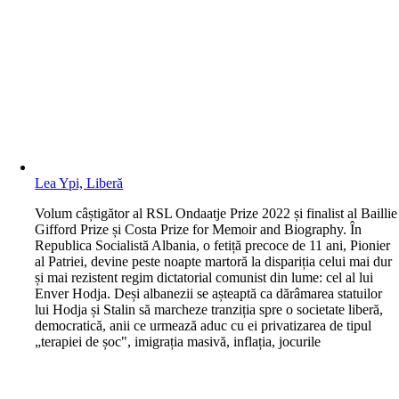
Lea Ypi, Liberă
V
olum câștigător al RSL Ondaatje Prize 2022 și finalist al Baillie
Gifford Prize și Costa Prize for Memoir and Biography. În
Republica Socialistă Albania, o fetiță precoce de 11 ani, Pionier
al Patriei, devine peste noapte martoră la dispariția celui mai dur
și mai rezistent regim dictatorial comunist din lume: cel al lui
Enver Hodja. Deși albanezii se așteaptă ca dărâmarea statuilor
lui Hodja și Stalin să marcheze tranziția spre o societate liberă,
democratică, anii ce urmează aduc cu ei privatizarea de tipul
„terapiei de șoc", imigrația masivă, inflația, jocurile