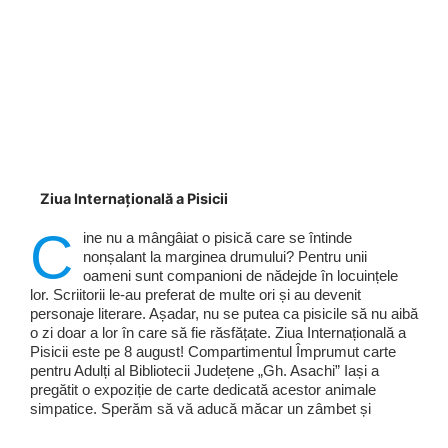
Ziua Internațională a Pisicii
C
ine nu a mângâiat o pisică care se întinde
nonșalant la marginea drumului? Pentru unii
oameni sunt companioni de nădejde în locuințele
lor. Scriitorii le-au preferat de multe ori și au devenit
personaje literare. Așadar, nu se putea ca pisicile să nu aibă
o zi doar a lor în care să fie răsfățate. Ziua Internațională a
Pisicii este pe 8 august! Compartimentul Împrumut carte
pentru Adulți al Bibliotecii Județene „Gh. Asachi” Iași a
pregătit o expoziție de carte dedicată acestor animale
simpatice. Sperăm să vă aducă măcar un zâmbet și