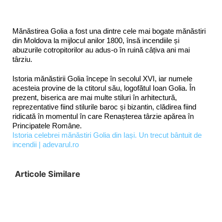
Mănăstirea Golia a fost una dintre cele mai bogate mănăstiri
din Moldova la mijlocul anilor 1800, însă incendiile și
abuzurile cotropitorilor au adus-o în ruină câțiva ani mai
târziu.
Istoria mănăstirii Golia începe în secolul XVI, iar numele
acesteia provine de la ctitorul său, logofătul Ioan Golia. În
prezent, biserica are mai multe stiluri în arhitectură,
reprezentative fiind stilurile baroc și bizantin, clădirea fiind
ridicată în momentul în care Renașterea târzie apărea în
Principatele Române.
Istoria celebrei mănăstiri Golia din Iași. Un trecut bântuit de
incendii | adevarul.ro
Articole Similare