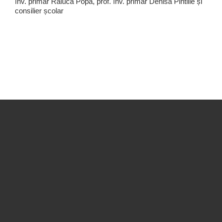
înv. primar Raluca Popa, prof. înv. primar Denisa Pintilie și
consilier școlar