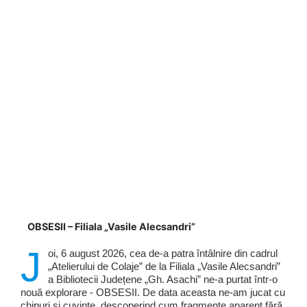
OBSESII – Filiala „Vasile Alecsandri”
J
oi, 6 august 2026, cea de-a patra întâlnire din cadrul
„Atelierului de Colaje” de la Filiala „Vasile Alecsandri”
a Bibliotecii Județene „Gh. Asachi” ne-a purtat într-o
nouă explorare - OBSESII. De data aceasta ne-am jucat cu
chipuri și cuvinte, descoperind cum fragmente aparent fără