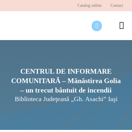
Skip
Catalog online
Contact
to
content
To
Nav
Desp
Pagi
Ştir
CENTRUL DE INFORMARE
COMUNITARĂ – Mănăstirea Golia
Prog
– un trecut bântuit de incendii
Inte
Biblioteca Judeţeană „Gh. Asachi” Iaşi