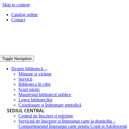
Skip to content
Catalog online
Contact
Toggle Navigation
Despre bibliotecă
Misiune şi viziune
Servicii
Biblioteca în cifre
Scurt istoric
Manifestul bibliotecii publice
Legea bibliotecilor
Coordonare și îndrumare metodică
SEDIUL CENTRAL
Centrul de înscrieri și referințe
Serviciul de Inscriere şi Împrumut carte la domiciliu –
Compartimentul Împrumut carte pentru Copii şi Adolescenţi