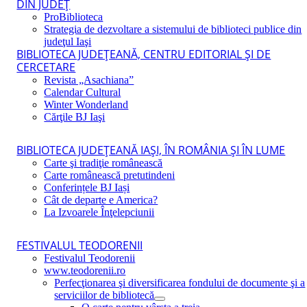
DIN JUDEŢ
ProBiblioteca
Strategia de dezvoltare a sistemului de biblioteci publice din
judeţul Iaşi
BIBLIOTECA JUDEŢEANĂ, CENTRU EDITORIAL ŞI DE
CERCETARE
Revista „Asachiana”
Calendar Cultural
Winter Wonderland
Cărţile BJ Iaşi
BIBLIOTECA JUDEŢEANĂ IAŞI, ÎN ROMÂNIA ŞI ÎN LUME
Carte şi tradiţie românească
Carte românească pretutindeni
Conferințele BJ Iași
Cât de departe e America?
La Izvoarele Înţelepciunii
FESTIVALUL TEODORENII
Festivalul Teodorenii
www.teodorenii.ro
Perfecţionarea şi diversificarea fondului de documente şi a
serviciilor de bibliotecă