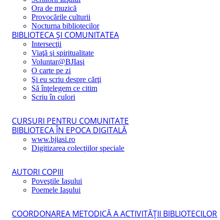
Ora de muzică
Provocările culturii
Nocturna bibliotecilor
BIBLIOTECA ŞI COMUNITATEA
Intersecţii
Viaţă şi spiritualitate
Voluntar@BJIaşi
O carte pe zi
Şi eu scriu despre cărţi
Să înţelegem ce citim
Scriu în culori
CURSURI PENTRU COMUNITATE
BIBLIOTECA ÎN EPOCA DIGITALĂ
www.bjiasi.ro
Digitizarea colecţiilor speciale
AUTORI COPIII
Poveştile Iaşului
Poemele Iaşului
COORDONAREA METODICĂ A ACTIVITĂŢII BIBLIOTECILOR