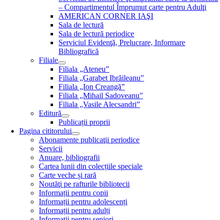
– Compartimentul Împrumut carte pentru Adulţi
AMERICAN CORNER IAŞI
Sala de lectură
Sala de lectură periodice
Serviciul Evidenţă, Prelucrare, Informare
Bibliografică
Filiale
Filiala „Ateneu”
Filiala „Garabet Ibrăileanu”
Filiala „Ion Creangă”
Filiala „Mihail Sadoveanu”
Filiala „Vasile Alecsandri”
Editură
Publicații proprii
Pagina cititorului
Abonamente publicaţii periodice
Servicii
Anuare, bibliografii
Cartea lunii din colecțiile speciale
Carte veche și rară
Noutăţi pe rafturile bibliotecii
Informații pentru copii
Informații pentru adolescenți
Informații pentru adulți
Informații pentru seniori