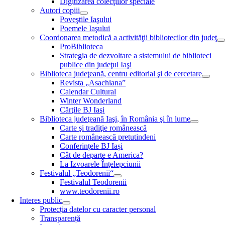
Digitizarea colecţiilor speciale
Autori copiii
Poveştile Iaşului
Poemele Iaşului
Coordonarea metodică a activităţii bibliotecilor din judeţ
ProBiblioteca
Strategia de dezvoltare a sistemului de biblioteci
publice din judeţul Iaşi
Biblioteca judeţeană, centru editorial şi de cercetare
Revista „Asachiana”
Calendar Cultural
Winter Wonderland
Cărţile BJ Iaşi
Biblioteca judeţeană Iaşi, în România şi în lume
Carte şi tradiţie românească
Carte românească pretutindeni
Conferințele BJ Iași
Cât de departe e America?
La Izvoarele Înţelepciunii
Festivalul „Teodorenii“
Festivalul Teodorenii
www.teodorenii.ro
Interes public
Protecția datelor cu caracter personal
Transparență