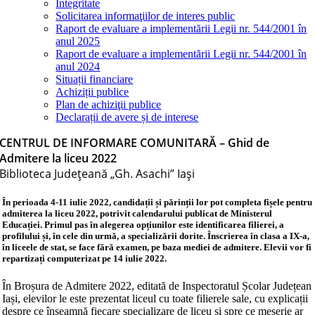
Integritate
Solicitarea informaţiilor de interes public
Raport de evaluare a implementării Legii nr. 544/2001 în
anul 2025
Raport de evaluare a implementării Legii nr. 544/2001 în
anul 2024
Situații financiare
Achiziții publice
Plan de achiziţii publice
Declarații de avere și de interese
CENTRUL DE INFORMARE COMUNITARĂ – Ghid de
Admitere la liceu 2022
Biblioteca Judeţeană „Gh. Asachi” Iaşi
În perioada 4-11 iulie 2022, candidații și părinții lor pot completa fișele pentru
admiterea la liceu 2022, potrivit calendarului publicat de Ministerul
Educației. Primul pas în alegerea opțiunilor este identificarea filierei, a
profilului și, în cele din urmă, a specializării dorite. Înscrierea în clasa a IX-a,
în liceele de stat, se face fără examen, pe baza mediei de admitere. Elevii vor fi
repartizați computerizat pe 14 iulie 2022.
În Broșura de Admitere 2022, editată de Inspectoratul Școlar Județean
Iași, elevilor le este prezentat liceul cu toate filierele sale, cu explicații
despre ce înseamnă fiecare specializare de liceu și spre ce meserie ar