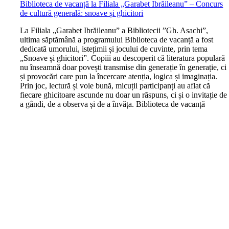
Biblioteca de vacanță la Filiala „Garabet Ibrăileanu” – Concurs
de cultură generală: snoave și ghicitori
L
a Filiala „Garabet Ibrăileanu” a Bibliotecii ”Gh. Asachi”,
ultima săptămână a programului Biblioteca de vacanță a fost
dedicată umorului, istețimii și jocului de cuvinte, prin tema
„Snoave și ghicitori”. Copiii au descoperit că literatura populară
nu înseamnă doar povești transmise din generație în generație, ci
și provocări care pun la încercare atenția, logica și imaginația.
Prin joc, lectură și voie bună, micuții participanți au aflat că
fiecare ghicitoare ascunde nu doar un răspuns, ci și o invitație de
a gândi, de a observa și de a învăța. Biblioteca de vacanță