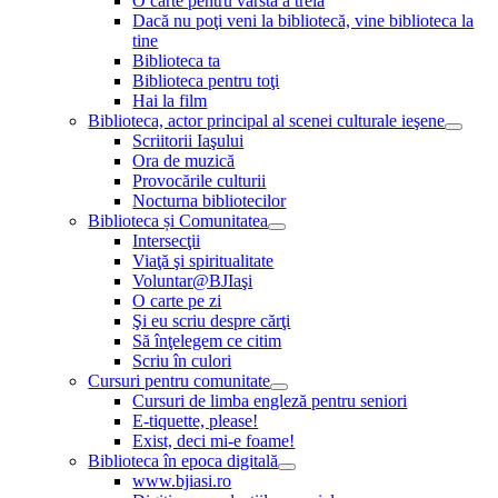
O carte pentru vârsta a treia
Dacă nu poţi veni la bibliotecă, vine biblioteca la
tine
Biblioteca ta
Biblioteca pentru toţi
Hai la film
Biblioteca, actor principal al scenei culturale ieşene
Scriitorii Iaşului
Ora de muzică
Provocările culturii
Nocturna bibliotecilor
Biblioteca și Comunitatea
Intersecţii
Viaţă şi spiritualitate
Voluntar@BJIaşi
O carte pe zi
Şi eu scriu despre cărţi
Să înţelegem ce citim
Scriu în culori
Cursuri pentru comunitate
Cursuri de limba engleză pentru seniori
E-tiquette, please!
Exist, deci mi-e foame!
Biblioteca în epoca digitală
www.bjiasi.ro