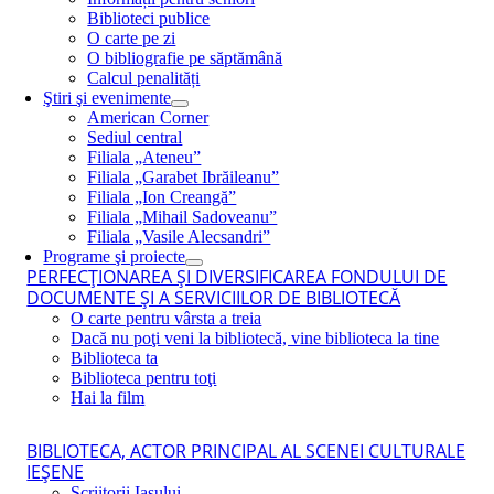
Biblioteci publice
O carte pe zi
O bibliografie pe săptămână
Calcul penalități
Ştiri şi evenimente
American Corner
Sediul central
Filiala „Ateneu”
Filiala „Garabet Ibrăileanu”
Filiala „Ion Creangă”
Filiala „Mihail Sadoveanu”
Filiala „Vasile Alecsandri”
Programe şi proiecte
PERFECŢIONAREA ŞI DIVERSIFICAREA FONDULUI DE
DOCUMENTE ŞI A SERVICIILOR DE BIBLIOTECĂ
O carte pentru vârsta a treia
Dacă nu poţi veni la bibliotecă, vine biblioteca la tine
Biblioteca ta
Biblioteca pentru toţi
Hai la film
BIBLIOTECA, ACTOR PRINCIPAL AL SCENEI CULTURALE
IEŞENE
Scriitorii Iaşului