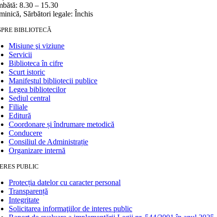
bătă: 8.30 – 15.30
inică, Sărbători legale: Închis
SPRE BIBLIOTECĂ
Misiune şi viziune
Servicii
Biblioteca în cifre
Scurt istoric
Manifestul bibliotecii publice
Legea bibliotecilor
Sediul central
Filiale
Editură
Coordonare și îndrumare metodică
Conducere
Consiliul de Administrație
Organizare internă
ERES PUBLIC
Protecția datelor cu caracter personal
Transparență
Integritate
Solicitarea informaţiilor de interes public