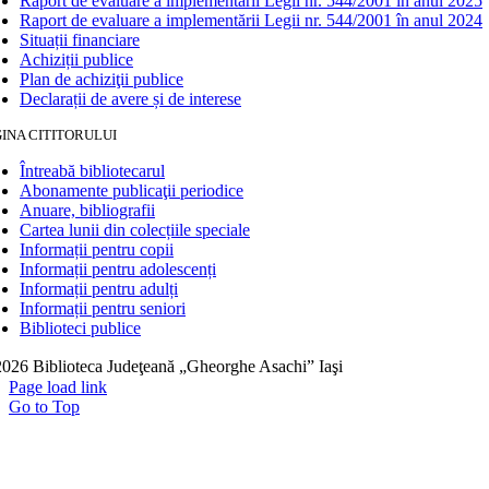
Raport de evaluare a implementării Legii nr. 544/2001 în anul 2025
Raport de evaluare a implementării Legii nr. 544/2001 în anul 2024
Situații financiare
Achiziții publice
Plan de achiziţii publice
Declarații de avere și de interese
INA CITITORULUI
Întreabă bibliotecarul
Abonamente publicaţii periodice
Anuare, bibliografii
Cartea lunii din colecțiile speciale
Informații pentru copii
Informații pentru adolescenți
Informații pentru adulți
Informații pentru seniori
Biblioteci publice
026 Biblioteca Judeţeană „Gheorghe Asachi” Iaşi
Page load link
Go to Top