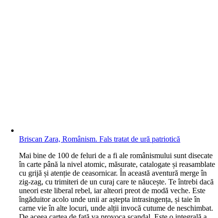
Briscan Zara, Românism. Fals tratat de ură patriotică
M
ai bine de 100 de feluri de a fi ale românismului sunt disecate
în carte până la nivel atomic, măsurate, catalogate și reasamblate
cu grijă și atenție de ceasornicar. În această aventură merge în
zig-zag, cu trimiteri de un curaj care te năucește. Te întrebi dacă
uneori este liberal rebel, iar alteori preot de modă veche. Este
îngăduitor acolo unde unii ar aștepta intrasingența, și taie în
carne vie în alte locuri, unde alții invocă cutume de neschimbat.
De aceea cartea de față va provoca scandal. Este o integrală a