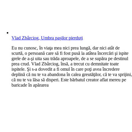
Vlad Zbârciog, Umbra pașilor pierduți
E
u nu cunosc, în viaţa mea nici prea lungă, dar nici atât de
scurtă, o persoană care să fi fost pusă la atâtea încercări şi ispite
grele de a-şi uita sau trăda aproapele, de a se supăra pe destinul
prea crud. Vlad Zbârciog, însă, a trecut cu demnitate toate
ispitele. Şi s-a dovedit a fi omul în care poţi avea încredere
deplină că nu te va abandona în calea greutăţilor, că te va sprijini
că nu te va lăsa să disperi. Este bărbatul creator aflat mereu pe
baricade în apărarea