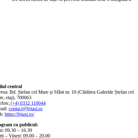
iul central
esa: Bd. Ștefan cel Mare și Sfânt nr. 10 (Clădirea Galeriile Ștefan cel
e, etaj), 700063
efon:
(+4) 0332 110044
ail:
contact@bjiasi.ro
b:
https://bjiasi.ro/
gram cu publicul:
i: 09.30 – 16.30
ți – Vineri: 09.00 – 20.00