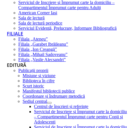
Serviciul de Inscriere şi Împrumut carte la domiciliu –
Compartimentul Împrumut carte pentru Adulţi
American Corner Iaşi
Sala de lectură
Sala de lectură periodice
Serviciul Evidenţă, Prelucrare, Informare Bibliografică
FILIALE
Filiala „Ateneu”
Filiala „Garabet Ibrăileanu”
Filiala „Ion Creangă”
Filiala „Mihail Sadoveanu”
Filiala „Vasile Alecsandri”
EDITURĂ
Publicații proprii
Misiune şi viziune
Biblioteca în cifre
Scurt istoric
Manifestul bibliotecii publice
Coordonare și îndrumare metodică
Sediul central
Centrul de înscrieri și referințe
Serviciul de Inscriere şi Împrumut carte la domiciliu
– Compartimentul Împrumut carte pentru Copii şi
Adolescenţi
Serviciul de Inscriere şi Împrumut carte la domiciliu