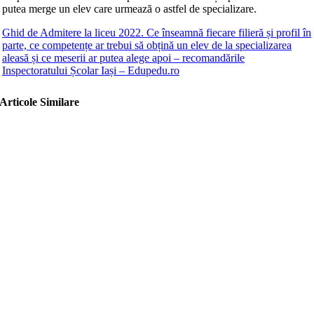
putea merge un elev care urmează o astfel de specializare.
Ghid de Admitere la liceu 2022. Ce înseamnă fiecare filieră și profil în
parte, ce competențe ar trebui să obțină un elev de la specializarea
aleasă și ce meserii ar putea alege apoi – recomandările
Inspectoratului Școlar Iași – Edupedu.ro
Articole Similare