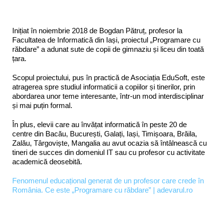
Inițiat în noiembrie 2018 de Bogdan Pătruț, profesor la
Facultatea de Informatică din Iași, proiectul „Programare cu
răbdare” a adunat sute de copii de gimnaziu și liceu din toată
țara.
Scopul proiectului, pus în practică de Asociația EduSoft, este
atragerea spre studiul informaticii a copiilor și tinerilor, prin
abordarea unor teme interesante, într-un mod interdisciplinar
și mai puțin formal.
În plus, elevii care au învățat informatică în peste 20 de
centre din Bacău, București, Galați, Iași, Timișoara, Brăila,
Zalău, Târgoviște, Mangalia au avut ocazia să întâlnească cu
tineri de succes din domeniul IT sau cu profesor cu activitate
academică deosebită.
Fenomenul educațional generat de un profesor care crede în
România. Ce este „Programare cu răbdare” | adevarul.ro