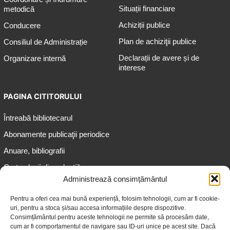
Situații financiare
metodică
Achiziții publice
Conducere
Plan de achiziţii publice
Consiliul de Administrație
Declarații de avere și de
Organizare internă
interese
PAGINA CITITORULUI
Întreabă bibliotecarul
Abonamente publicaţii periodice
Anuare, bibliografii
Cartea lunii din colecțiile
speciale
Administrează consimțământul
Informații pentru copii
Pentru a oferi cea mai bună experiență, folosim tehnologii, cum ar fi cookie-
uri, pentru a stoca și/sau accesa informațiile despre dispozitive.
Informații pentru adolescenți
Consimțământul pentru aceste tehnologii ne permite să procesăm date,
Informații pentru adulți
cum ar fi comportamentul de navigare sau ID-uri unice pe acest site. Dacă