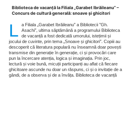
Biblioteca de vacanță la Filiala „Garabet Ibrăileanu” –
Concurs de cultură generală: snoave și ghicitori
L
a Filiala „Garabet Ibrăileanu” a Bibliotecii ”Gh.
Asachi”, ultima săptămână a programului Biblioteca
de vacanță a fost dedicată umorului, istețimii și
jocului de cuvinte, prin tema „Snoave și ghicitori”. Copiii au
descoperit că literatura populară nu înseamnă doar povești
transmise din generație în generație, ci și provocări care
pun la încercare atenția, logica și imaginația. Prin joc,
lectură și voie bună, micuții participanți au aflat că fiecare
ghicitoare ascunde nu doar un răspuns, ci și o invitație de a
gândi, de a observa și de a învăța. Biblioteca de vacanță