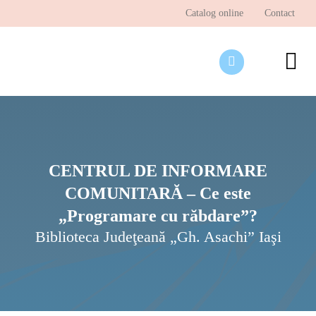
Skip
Catalog online
Contact
to
content
To
Nav
Desp
Pagi
Ştir
CENTRUL DE INFORMARE
COMUNITARĂ – Ce este
Prog
„Programare cu răbdare”?
Inte
Biblioteca Judeţeană „Gh. Asachi” Iaşi