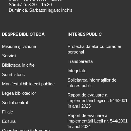
Sâmbătă: 8.30 – 15.30
Duminică, Sărbători legale: Închis
DESPRE BIBLIOTECĂ
INTERES PUBLIC
Misiune şi viziune
Protecția datelor cu caracter
personal
Servicii
Transparență
Biblioteca în cifre
Integritate
Scurt istoric
Solicitarea informaţiilor de
Manifestul bibliotecii publice
interes public
Legea bibliotecilor
Raport de evaluare a
implementării Legii nr. 544/2001
Sediul central
în anul 2025
Filiale
Raport de evaluare a
implementării Legii nr. 544/2001
Editură
în anul 2024
Coordonare și îndrumare