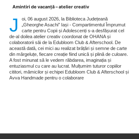
Amintiri de vacanță – atelier creativ
J
oi, 06 august 2026, la Biblioteca Județeană
„Gheorghe Asachi” Iași - Compartimentul Împrumut
carte pentru Copii și Adolescenți s-a desfășurat cel
de-al doilea atelier creativ coordonat de OHANA și
colaboratorii săi de la Edubloom Club & Afterschool. De
această dată, cei mici au realizat brățări și semne de carte
din mărgeluțe, fiecare creație fiind unică și plină de culoare.
A fost minunat să le vedem răbdarea, imaginația și
entuziasmul cu care au lucrat. Mulțumim tuturor copiilor
cititori, mămicilor și echipei Edubloom Club & Afterschool și
Avva Handmade pentru o colaborare