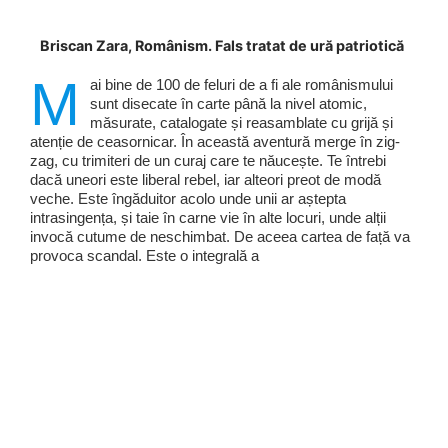
Briscan Zara, Românism. Fals tratat de ură patriotică
M
ai bine de 100 de feluri de a fi ale românismului
sunt disecate în carte până la nivel atomic,
măsurate, catalogate și reasamblate cu grijă și
atenție de ceasornicar. În această aventură merge în zig-
zag, cu trimiteri de un curaj care te năucește. Te întrebi
dacă uneori este liberal rebel, iar alteori preot de modă
veche. Este îngăduitor acolo unde unii ar aștepta
intrasingența, și taie în carne vie în alte locuri, unde alții
invocă cutume de neschimbat. De aceea cartea de față va
provoca scandal. Este o integrală a