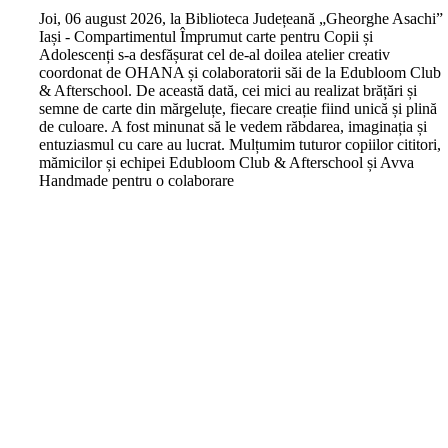
J
oi, 06 august 2026, la Biblioteca Județeană „Gheorghe Asachi”
Iași - Compartimentul Împrumut carte pentru Copii și
Adolescenți s-a desfășurat cel de-al doilea atelier creativ
coordonat de OHANA și colaboratorii săi de la Edubloom Club
& Afterschool. De această dată, cei mici au realizat brățări și
semne de carte din mărgeluțe, fiecare creație fiind unică și plină
de culoare. A fost minunat să le vedem răbdarea, imaginația și
entuziasmul cu care au lucrat. Mulțumim tuturor copiilor cititori,
mămicilor și echipei Edubloom Club & Afterschool și Avva
Handmade pentru o colaborare