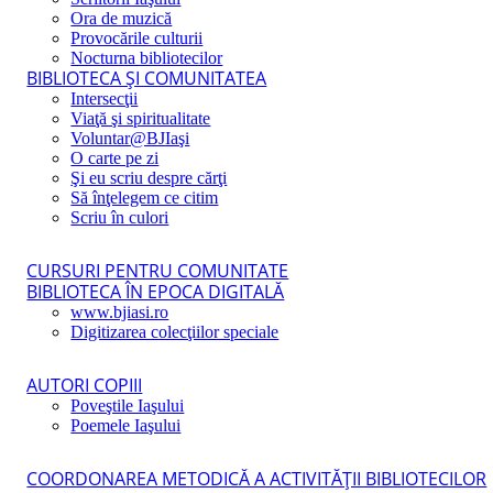
Ora de muzică
Provocările culturii
Nocturna bibliotecilor
BIBLIOTECA ŞI COMUNITATEA
Intersecţii
Viaţă şi spiritualitate
Voluntar@BJIaşi
O carte pe zi
Şi eu scriu despre cărţi
Să înţelegem ce citim
Scriu în culori
CURSURI PENTRU COMUNITATE
BIBLIOTECA ÎN EPOCA DIGITALĂ
www.bjiasi.ro
Digitizarea colecţiilor speciale
AUTORI COPIII
Poveştile Iaşului
Poemele Iaşului
COORDONAREA METODICĂ A ACTIVITĂŢII BIBLIOTECILOR