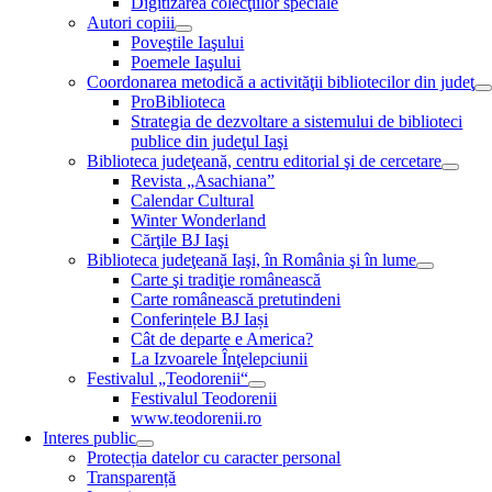
Digitizarea colecţiilor speciale
Autori copiii
Poveştile Iaşului
Poemele Iaşului
Coordonarea metodică a activităţii bibliotecilor din judeţ
ProBiblioteca
Strategia de dezvoltare a sistemului de biblioteci
publice din judeţul Iaşi
Biblioteca judeţeană, centru editorial şi de cercetare
Revista „Asachiana”
Calendar Cultural
Winter Wonderland
Cărţile BJ Iaşi
Biblioteca judeţeană Iaşi, în România şi în lume
Carte şi tradiţie românească
Carte românească pretutindeni
Conferințele BJ Iași
Cât de departe e America?
La Izvoarele Înţelepciunii
Festivalul „Teodorenii“
Festivalul Teodorenii
www.teodorenii.ro
Interes public
Protecția datelor cu caracter personal
Transparență