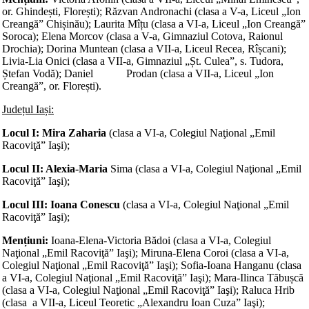
or. Ghindești, Florești); Răzvan Andronachi (clasa a V-a, Liceul „Ion
Creangă” Chișinău); Laurita Mîțu (clasa a VI-a, Liceul „Ion Creangă”
Soroca); Elena Morcov (clasa a V-a, Gimnaziul Cotova, Raionul
Drochia); Dorina Muntean (clasa a VII-a, Liceul Recea, Rîșcani);
Livia-Lia Onici (clasa a VII-a, Gimnaziul „Șt. Culea”, s. Tudora,
Ștefan Vodă); Daniel Prodan (clasa a VII-a, Liceul „Ion
Creangă”, or. Florești).
Județul Iași:
Locul I: Mira Zaharia
(clasa a VI-a, Colegiul Naţional „Emil
Racoviţă” Iaşi);
Locul II: Alexia-Maria
Sima (clasa a VI-a, Colegiul Naţional „Emil
Racoviţă” Iaşi);
Locul III: Ioana Conescu
(clasa a VI-a, Colegiul Naţional „Emil
Racoviţă” Iaşi);
Mențiuni:
Ioana-Elena-Victoria Bădoi (clasa a VI-a, Colegiul
Naţional „Emil Racoviţă” Iaşi); Miruna-Elena Coroi (clasa a VI-a,
Colegiul Naţional „Emil Racoviţă” Iaşi); Sofia-Ioana Hanganu (clasa
a VI-a, Colegiul Naţional „Emil Racoviţă” Iaşi); Mara-Ilinca Tăbușcă
(clasa a VI-a, Colegiul Naţional „Emil Racoviţă” Iaşi); Raluca Hrib
(clasa a VII-a, Liceul Teoretic „Alexandru Ioan Cuza” Iaşi);