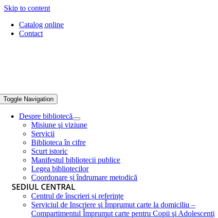
Skip to content
Catalog online
Contact
Toggle Navigation
Despre bibliotecă
Misiune şi viziune
Servicii
Biblioteca în cifre
Scurt istoric
Manifestul bibliotecii publice
Legea bibliotecilor
Coordonare și îndrumare metodică
SEDIUL CENTRAL
Centrul de înscrieri și referințe
Serviciul de Inscriere şi Împrumut carte la domiciliu –
Compartimentul Împrumut carte pentru Copii şi Adolescenţi