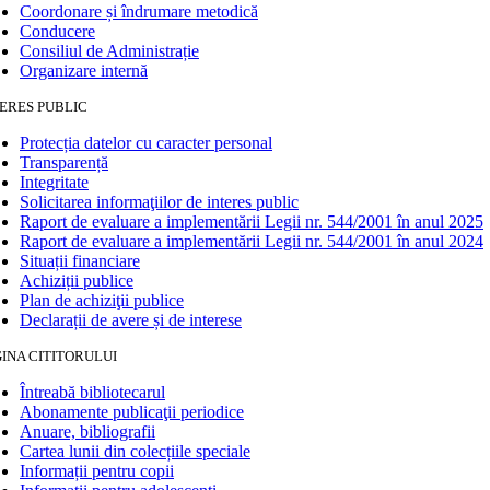
Coordonare și îndrumare metodică
Conducere
Consiliul de Administrație
Organizare internă
ERES PUBLIC
Protecția datelor cu caracter personal
Transparență
Integritate
Solicitarea informaţiilor de interes public
Raport de evaluare a implementării Legii nr. 544/2001 în anul 2025
Raport de evaluare a implementării Legii nr. 544/2001 în anul 2024
Situații financiare
Achiziții publice
Plan de achiziţii publice
Declarații de avere și de interese
INA CITITORULUI
Întreabă bibliotecarul
Abonamente publicaţii periodice
Anuare, bibliografii
Cartea lunii din colecțiile speciale
Informații pentru copii