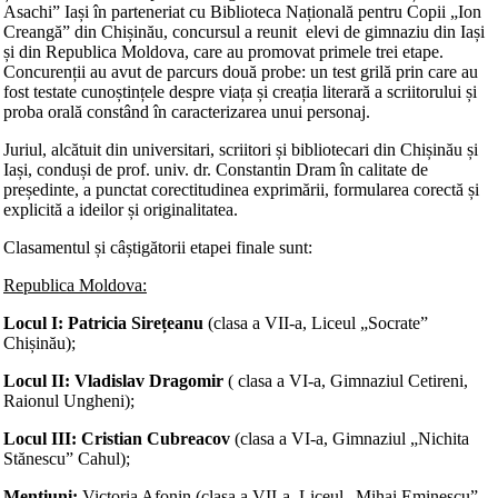
Asachi” Iași în parteneriat cu Biblioteca Națională pentru Copii „Ion
Creangă” din Chișinău, concursul a reunit elevi de gimnaziu din Iași
și din Republica Moldova, care au promovat primele trei etape.
Concurenții au avut de parcurs două probe: un test grilă prin care au
fost testate cunoștințele despre viața și creația literară a scriitorului și
proba orală constând în caracterizarea unui personaj.
Juriul, alcătuit din universitari, scriitori și bibliotecari din Chișinău și
Iași, conduși de prof. univ. dr. Constantin Dram în calitate de
președinte, a punctat corectitudinea exprimării, formularea corectă și
explicită a ideilor și originalitatea.
Clasamentul și câștigătorii etapei finale sunt:
Republica Moldova:
Locul I: Patricia Sirețeanu
(clasa a VII-a, Liceul „Socrate”
Chișinău);
Locul II: Vladislav
Dragomir
( clasa a VI-a, Gimnaziul Cetireni,
Raionul Ungheni);
Locul III: Cristian Cubreacov
(clasa a VI-a, Gimnaziul „Nichita
Stănescu” Cahul);
Mențiuni:
Victoria Afonin (clasa a VII-a, Liceul „Mihai Eminescu”,