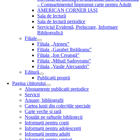
– Compartimentul Împrumut carte pentru Adulţi
AMERICAN CORNER IAŞI
Sala de lectură
Sala de lectură periodice
Serviciul Evidenţă, Prelucrare, Informare
Bibliografică
Filiale
Filiala „Ateneu”
Filiala „Garabet Ibrăileanu”
Filiala „Ion Creangă”
Filiala „Mihail Sadoveanu”
Filiala „Vasile Alecsandri”
Editură
Publicații proprii
Pagina cititorului
Abonamente publicaţii periodice
Servicii
Anuare, bibliografii
Cartea lunii din colecțiile speciale
Carte veche și rară
Noutăţi pe rafturile bibliotecii
Informații pentru copii
Informații pentru adolescenți
Informații pentru adulți
Informații pentru seniori