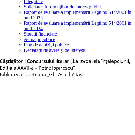
Integritate
Solicitarea informaţiilor de interes public
Raport de evaluare a implementării Legii nr. 544/2001 în
anul 2025
Raport de evaluare a implementării Legii nr. 544/2001 în
anul 2024
Situații financiare
Achiziții publice
Plan de achiziţii publice
Declarații de avere și de interese
Câștigătorii Concursului literar „La izvoarele înțelepciunii,
Ediția a XXVII-a – Petre Ispirescu”
Biblioteca Judeţeană „Gh. Asachi” Iaşi