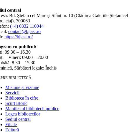
iul central
esa: Bd. Ștefan cel Mare și Sfânt nr. 10 (Clădirea Galeriile Ștefan cel
e, etaj), 700063
efon:
(+4) 0332 110044
ail:
contact@bjiasi.ro
b:
https://bjiasi.ro/
gram cu publicul:
i: 09.30 – 16.30
ți – Vineri: 09.00 – 20.00
bătă: 8.30 – 15.30
inică, Sărbători legale: Închis
SPRE BIBLIOTECĂ
Misiune şi viziune
Servicii
Biblioteca în cifre
Scurt istoric
Manifestul bibliotecii publice
Legea bibliotecilor
Sediul central
Filiale
Editură