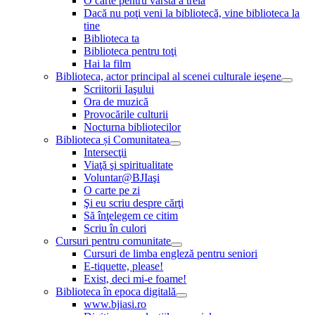
O carte pentru vârsta a treia
Dacă nu poţi veni la bibliotecă, vine biblioteca la
tine
Biblioteca ta
Biblioteca pentru toţi
Hai la film
Biblioteca, actor principal al scenei culturale ieşene
Scriitorii Iaşului
Ora de muzică
Provocările culturii
Nocturna bibliotecilor
Biblioteca și Comunitatea
Intersecţii
Viaţă şi spiritualitate
Voluntar@BJIaşi
O carte pe zi
Şi eu scriu despre cărţi
Să înţelegem ce citim
Scriu în culori
Cursuri pentru comunitate
Cursuri de limba engleză pentru seniori
E-tiquette, please!
Exist, deci mi-e foame!
Biblioteca în epoca digitală
www.bjiasi.ro