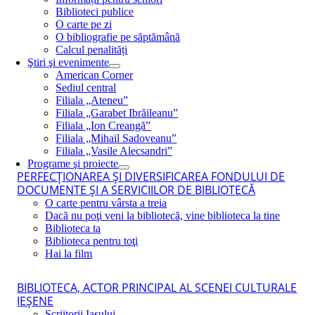
Biblioteci publice
O carte pe zi
O bibliografie pe săptămână
Calcul penalități
Ştiri şi evenimente
American Corner
Sediul central
Filiala „Ateneu”
Filiala „Garabet Ibrăileanu”
Filiala „Ion Creangă”
Filiala „Mihail Sadoveanu”
Filiala „Vasile Alecsandri”
Programe şi proiecte
PERFECŢIONAREA ŞI DIVERSIFICAREA FONDULUI DE
DOCUMENTE ŞI A SERVICIILOR DE BIBLIOTECĂ
O carte pentru vârsta a treia
Dacă nu poţi veni la bibliotecă, vine biblioteca la tine
Biblioteca ta
Biblioteca pentru toţi
Hai la film
BIBLIOTECA, ACTOR PRINCIPAL AL SCENEI CULTURALE
IEŞENE
Scriitorii Iaşului