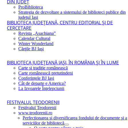
DIN JUDEŢ
ProBiblioteca
Strategia de dezvoltare a sistemului de biblioteci publice din
judeţul Iaşi
BIBLIOTECA JUDEŢEANĂ, CENTRU EDITORIAL ŞI DE
CERCETARE
Revista „Asachiana”
Calendar Cultural
Winter Wonderland
Cărţile BJ Iaşi
BIBLIOTECA JUDEŢEANĂ IAŞI, ÎN ROMÂNIA ŞI ÎN LUME
Carte şi tradiţie românească
Carte românească pretutindeni
Conferințele BJ Iași
Cât de departe e America?
La Izvoarele Înţelepciunii
FESTIVALUL TEODORENII
Festivalul Teodorenii
www.teodorenii.ro
Perfecţionarea şi diversificarea fondului de documente şi a
serviciilor de bibliotecă