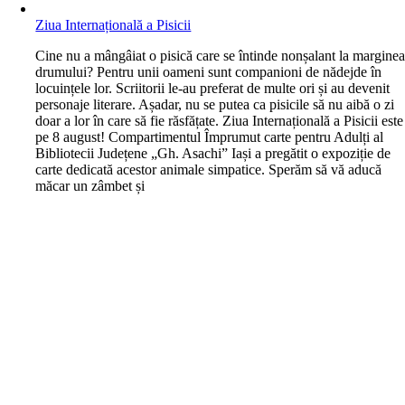
Ziua Internațională a Pisicii
C
ine nu a mângâiat o pisică care se întinde nonșalant la margine
drumului? Pentru unii oameni sunt companioni de nădejde în
locuințele lor. Scriitorii le-au preferat de multe ori și au devenit
personaje literare. Așadar, nu se putea ca pisicile să nu aibă o zi
doar a lor în care să fie răsfățate. Ziua Internațională a Pisicii este
pe 8 august! Compartimentul Împrumut carte pentru Adulți al
Bibliotecii Județene „Gh. Asachi” Iași a pregătit o expoziție de
carte dedicată acestor animale simpatice. Sperăm să vă aducă
măcar un zâmbet și