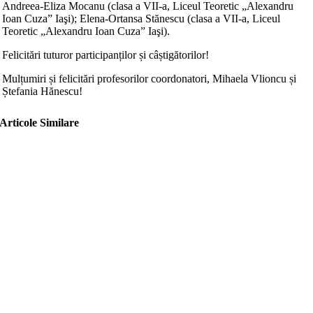
Andreea-Eliza Mocanu (clasa a VII-a, Liceul Teoretic „Alexandru
Ioan Cuza” Iaşi); Elena-Ortansa Stănescu (clasa a VII-a, Liceul
Teoretic „Alexandru Ioan Cuza” Iaşi).
Felicitări tuturor participanților și câștigătorilor!
Mulțumiri și felicitări profesorilor coordonatori, Mihaela Vlioncu și
Ștefania Hănescu!
Articole Similare