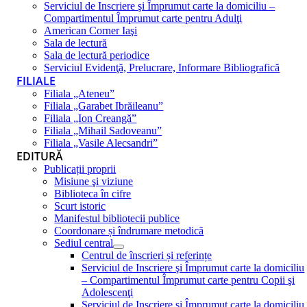
Serviciul de Inscriere şi Împrumut carte la domiciliu –
Compartimentul Împrumut carte pentru Adulţi
American Corner Iaşi
Sala de lectură
Sala de lectură periodice
Serviciul Evidenţă, Prelucrare, Informare Bibliografică
FILIALE
Filiala „Ateneu”
Filiala „Garabet Ibrăileanu”
Filiala „Ion Creangă”
Filiala „Mihail Sadoveanu”
Filiala „Vasile Alecsandri”
EDITURĂ
Publicații proprii
Misiune şi viziune
Biblioteca în cifre
Scurt istoric
Manifestul bibliotecii publice
Coordonare și îndrumare metodică
Sediul central
Centrul de înscrieri și referințe
Serviciul de Inscriere şi Împrumut carte la domiciliu
– Compartimentul Împrumut carte pentru Copii şi
Adolescenţi
Serviciul de Inscriere şi Împrumut carte la domiciliu