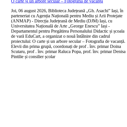
O carte și un arbore secular – Fotografia de vacanță
J
oi, 06 august 2026, Biblioteca Județeană „Gh. Asachi” Iași, în
parteneriat cu Agenția Națională pentru Mediu și Arii Protejate
(ANMAP) - Direcția Județeană de Mediu (DJM) Iași, cu
Universitatea Națională de Arte „George Enescu” Iași -
Departamentul pentru Pregătirea Personalului Didactic și școala
de vară EduCart, a organizat o nouă întâlnire din cadrul
proiectului: O carte și un arbore secular – Fotografia de vacanță.
Elevii din prima grupă, coordonați de prof . înv. primar Doina
Scutaru, prof . înv. primar Raluca Popa, prof. înv. primar Denisa
Pintilie și consilier școlar