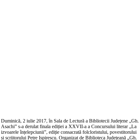
Duminică, 2 iulie 2017, în Sala de Lectură a Bibliotecii Județene „Gh.
Asachi” s-a derulat finala ediției a XXVII-a a Concursului literar „La
izvoarele înțelepciunii”, ediție consacrată folcloristului, povestitorului
și scriitorului Petre Ispirescu. Organizat de Biblioteca Județeană „Gh.