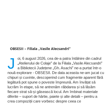
OBSESII – Filiala „Vasile Alecsandri”
J
oi, 6 august 2026, cea de-a patra întâlnire din cadrul
„Atelierului de Colaje” de la Filiala „Vasile Alecsandri”
a Bibliotecii Județene „Gh. Asachi” ne-a purtat într-o
nouă explorare - OBSESII. De data aceasta ne-am jucat cu
chipuri și cuvinte, descoperind cum fragmente aparent fără
legătură pot spune o poveste împreună. Am învățat să
lucrăm în etape, să ne antrenăm răbdarea și să lăsăm
fiecare strat să-și găsească locul. Am îmbinat materiale
diferite – suport de hârtie, paiete și alte detalii – pentru a
crea compoziții care vorbesc despre ceea ce