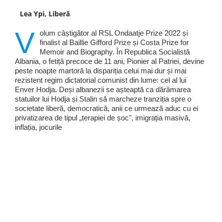
Lea Ypi, Liberă
V
olum câștigător al RSL Ondaatje Prize 2022 și
finalist al Baillie Gifford Prize și Costa Prize for
Memoir and Biography. În Republica Socialistă
Albania, o fetiță precoce de 11 ani, Pionier al Patriei, devine
peste noapte martoră la dispariția celui mai dur și mai
rezistent regim dictatorial comunist din lume: cel al lui
Enver Hodja. Deși albanezii se așteaptă ca dărâmarea
statuilor lui Hodja și Stalin să marcheze tranziția spre o
societate liberă, democratică, anii ce urmează aduc cu ei
privatizarea de tipul „terapiei de șoc", imigrația masivă,
inflația, jocurile