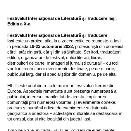
Festivalul Internațional de Literatură și Traducere Iași,
Ediția a X-a
Festivalul Internațional de Literatură și Traducere
Iași
este un proiect aflat la a zecea ediție ce reunește la Iași,
în perioada
19-23 octombrie 2022
, profesioniști din domeniul
cărții, atât din țară, cât şi din străinătate. Scriitori, traducători,
editori, organizatori de festival, critici literari, librari,
distribuitori de carte, manageri şi jurnaliști culturali – cu toții
vor fi în centrul unor evenimente destinate, pe de o parte,
publicului larg, dar și specialiștilor din domeniu, pe de alta.
FILIT este unul dintre cele mai mari festivaluri literare din
Europa. Aspectele remarcate sunt prezența numeroasă a
publicului, interesul manifestat de acesta, implicarea
comunității prin numeroși voluntari și evenimente conexe,
precum și numărul ridicat de evenimente și distribuția
geografică a acestora – activitățile culturale se desfășoară în
tot orașul, dar și alte localități din județul Iași.
Timp de 5 zile, în cadrul FILIT au loc zeci de evenimente,