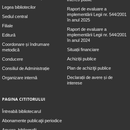
Legea bibliotecilor
Raport de evaluare a
implementării Legii nr. 544/2001
Sediul central
în anul 2025
Filiale
Raport de evaluare a
implementării Legii nr. 544/2001
Editură
în anul 2024
Coordonare și îndrumare
Situații financiare
metodică
Achiziții publice
Conducere
Plan de achiziţii publice
Consiliul de Administrație
Declarații de avere și de
Organizare internă
interese
PAGINA CITITORULUI
Întreabă bibliotecarul
Abonamente publicaţii periodice
Anuare, bibliografii