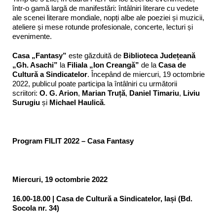
într-o gamă largă de manifestări: întâlniri literare cu vedete
ale scenei literare mondiale, nopți albe ale poeziei și muzicii,
ateliere și mese rotunde profesionale, concerte, lecturi și
evenimente.
Casa „Fantasy”
este găzduită de
Biblioteca Județeană
„Gh. Asachi”
la
Filiala „Ion Creangă”
de la
Casa de
Cultură a Sindicatelor
. Începând de miercuri, 19 octombrie
2022, publicul poate participa la întâlniri cu următorii
scriitori:
O. G. Arion
,
Marian Truță
,
Daniel Timariu
,
Liviu
Surugiu
și
Michael Haulică
.
Program FILIT 2022 – Casa Fantasy
Miercuri, 19 octombrie 2022
16.00-18.00 | Casa de Cultură a Sindicatelor, Iași (Bd.
Socola nr. 34)