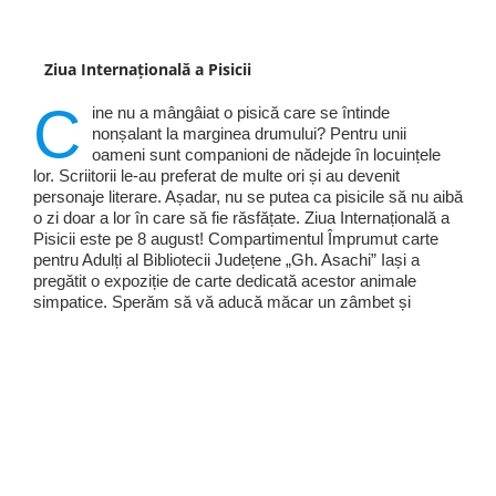
Ziua Internațională a Pisicii
C
ine nu a mângâiat o pisică care se întinde
nonșalant la marginea drumului? Pentru unii
oameni sunt companioni de nădejde în locuințele
lor. Scriitorii le-au preferat de multe ori și au devenit
personaje literare. Așadar, nu se putea ca pisicile să nu aibă
o zi doar a lor în care să fie răsfățate. Ziua Internațională a
Pisicii este pe 8 august! Compartimentul Împrumut carte
pentru Adulți al Bibliotecii Județene „Gh. Asachi” Iași a
pregătit o expoziție de carte dedicată acestor animale
simpatice. Sperăm să vă aducă măcar un zâmbet și