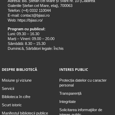
Adresa: Bd. Ștefan cel Mare și Sfânt nr. 10 (Clădirea
Galeriile Ștefan cel Mare, etaj), 700063
Telefon:
(+4) 0332 110044
E-mail:
contact@bjiasi.ro
Web:
https://bjiasi.ro/
Program cu publicul:
Luni: 09.30 – 16.30
Marți – Vineri: 09.00 – 20.00
Sâmbătă: 8.30 – 15.30
Duminică, Sărbători legale: Închis
DESPRE BIBLIOTECĂ
INTERES PUBLIC
Misiune şi viziune
Protecția datelor cu caracter
personal
Servicii
Transparență
Biblioteca în cifre
Integritate
Scurt istoric
Solicitarea informaţiilor de
Manifestul bibliotecii publice
interes public