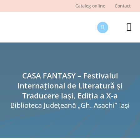
Skip
Catalog online
Contact
to
content
Tog
Nav
Des
Pagi
Şti
CASA FANTASY – Festivalul
Internațional de Literatură și
Pro
Traducere Iași, Ediția a X-a
Int
Biblioteca Judeţeană „Gh. Asachi” Iaşi