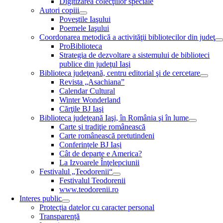
Digitizarea colecţiilor speciale
Autori copiii
Poveştile Iaşului
Poemele Iaşului
Coordonarea metodică a activităţii bibliotecilor din judeţ
ProBiblioteca
Strategia de dezvoltare a sistemului de biblioteci
publice din judeţul Iaşi
Biblioteca judeţeană, centru editorial şi de cercetare
Revista „Asachiana”
Calendar Cultural
Winter Wonderland
Cărţile BJ Iaşi
Biblioteca judeţeană Iaşi, în România şi în lume
Carte şi tradiţie românească
Carte românească pretutindeni
Conferințele BJ Iași
Cât de departe e America?
La Izvoarele Înţelepciunii
Festivalul „Teodorenii“
Festivalul Teodorenii
www.teodorenii.ro
Interes public
Protecția datelor cu caracter personal
Transparență