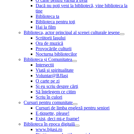
O carte pentru vârsta a treia
Dacă nu poţi veni la bibliotecă, vine biblioteca la
tine
Biblioteca ta
Biblioteca pentru toţi
Hai la film
Biblioteca, actor principal al scenei culturale ieşene
Scriitorii Iaşului
Ora de muzică
Provocările culturii
Nocturna bibliotecilor
Biblioteca și Comunitatea
Intersecţii
Viaţă şi spiritualitate
Voluntar@BJIaşi
O carte pe zi
Şi eu scriu despre cărţi
Să înţelegem ce citim
Scriu în culori
Cursuri pentru comunitate
Cursuri de limba engleză pentru seniori
E-tiquette, please!
Exist, deci mi-e foame!
Biblioteca în epoca digitală
www.bjiasi.ro