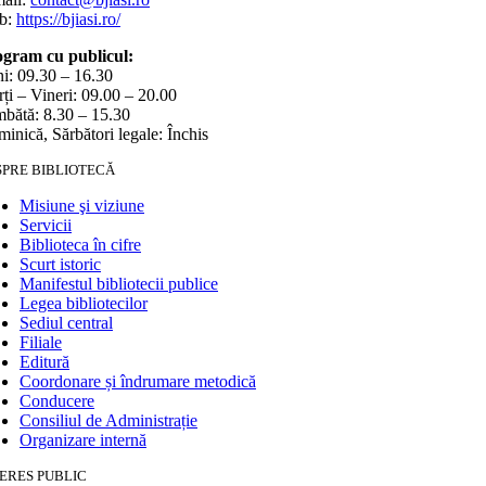
b:
https://bjiasi.ro/
gram cu publicul:
i: 09.30 – 16.30
ți – Vineri: 09.00 – 20.00
bătă: 8.30 – 15.30
inică, Sărbători legale: Închis
SPRE BIBLIOTECĂ
Misiune şi viziune
Servicii
Biblioteca în cifre
Scurt istoric
Manifestul bibliotecii publice
Legea bibliotecilor
Sediul central
Filiale
Editură
Coordonare și îndrumare metodică
Conducere
Consiliul de Administrație
Organizare internă
ERES PUBLIC