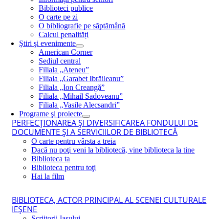
Biblioteci publice
O carte pe zi
O bibliografie pe săptămână
Calcul penalități
Ştiri şi evenimente
American Corner
Sediul central
Filiala „Ateneu”
Filiala „Garabet Ibrăileanu”
Filiala „Ion Creangă”
Filiala „Mihail Sadoveanu”
Filiala „Vasile Alecsandri”
Programe şi proiecte
PERFECŢIONAREA ŞI DIVERSIFICAREA FONDULUI DE
DOCUMENTE ŞI A SERVICIILOR DE BIBLIOTECĂ
O carte pentru vârsta a treia
Dacă nu poţi veni la bibliotecă, vine biblioteca la tine
Biblioteca ta
Biblioteca pentru toţi
Hai la film
BIBLIOTECA, ACTOR PRINCIPAL AL SCENEI CULTURALE
IEŞENE
Scriitorii Iaşului