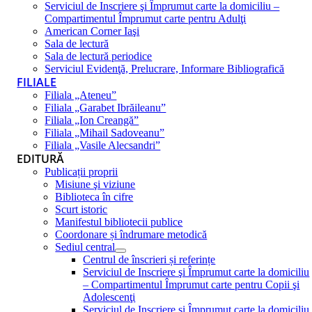
Serviciul de Inscriere şi Împrumut carte la domiciliu –
Compartimentul Împrumut carte pentru Adulţi
American Corner Iaşi
Sala de lectură
Sala de lectură periodice
Serviciul Evidenţă, Prelucrare, Informare Bibliografică
FILIALE
Filiala „Ateneu”
Filiala „Garabet Ibrăileanu”
Filiala „Ion Creangă”
Filiala „Mihail Sadoveanu”
Filiala „Vasile Alecsandri”
EDITURĂ
Publicații proprii
Misiune şi viziune
Biblioteca în cifre
Scurt istoric
Manifestul bibliotecii publice
Coordonare și îndrumare metodică
Sediul central
Centrul de înscrieri și referințe
Serviciul de Inscriere şi Împrumut carte la domiciliu
– Compartimentul Împrumut carte pentru Copii şi
Adolescenţi
Serviciul de Inscriere şi Împrumut carte la domiciliu