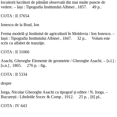
locuitorii lucrători de pământ observată din mai multe puncte de
vedere. – Iași : Tipografia Institutului Albinei , 1857. 49 p..
COTA : II 37654
Ionescu de la Brad, Ion
Ferma modelă şi Institutul de agricultură în Moldovia / Ion Ionescu. –
Iașii : Tipografia Institutului Albinei , 1847. 32 p.. Volum este
scris cu alfabet de tranziţie.
COTA : II 31060
Asachi, Gheorghe Elemente de geometrie / Gheorghe Asachi. – [s.l.] :
[s.n.] , 1865. 276 p. : fig..
COTA : II 5334
despre
Iorga, Nicolae Gheorghe Asachi ca tipograf și editor / N. Iorga. –
București : Librăriile Socec & Comp , 1912. 25 p. , [6] pl..
COTA : IV 643