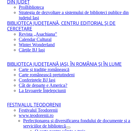
DIN JUDEŢ
ProBiblioteca
Strategia de dezvoltare a sistemului de biblioteci publice din
judeţul Iaşi
BIBLIOTECA JUDEŢEANĂ, CENTRU EDITORIAL ŞI DE
CERCETARE
Revista „Asachiana”
Calendar Cultural
Winter Wonderland
Cărţile BJ Iaşi
BIBLIOTECA JUDEŢEANĂ IAŞI, ÎN ROMÂNIA ŞI ÎN LUME
Carte şi tradiţie românească
Carte românească pretutindeni
Conferințele BJ Iași
Cât de departe e America?
La Izvoarele Înţelepciunii
FESTIVALUL TEODORENII
Festivalul Teodorenii
www.teodorenii.ro
Perfecţionarea şi diversificarea fondului de documente şi a
serviciilor de bibliotecă