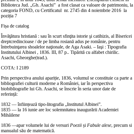
Biblioteca Jud. „Gh. Asachi” a fost clasat ca valoare de patrimoniu, la
categoria FOND, cu Certificatul nr. 2745 din 4 noiembrie 2016 la
poziția 7
Fișa de catalog
Învăţătura hristiană : sau în scurt sfinţita istorie şi catihizis, al Bisericei
dreptcredincioase / de pe limba rosiană adus pe românie, pentru
întrebuinţarea shoalelor naţionale, de Aga Asaki. – Iaşi : Tipografia
Institutului Albinei , 1836. III, 87 p.. Tipărită cu alfabet chirilic.
Asachi, Gheorghe(trad.).
COTA: I 2189
Prin perspectiva anului apariție, 1836, volumul se constituie ca parte a
bibliografiei culturii moderne a României, iar în perspectiva
biobibliografie lui Gh. Asachi, se înscrie în seria unor date de
referință:
1832 — înființează tipo-litografia „Institutul Albinei”.
1835 — la 16 iunie are loc solemnitatea inaugurării Academiei
Mihăilene
1836 —apar volumele lui de versuri
Poezii
și
Fabule alese
, precum si
manualul său de matematică.