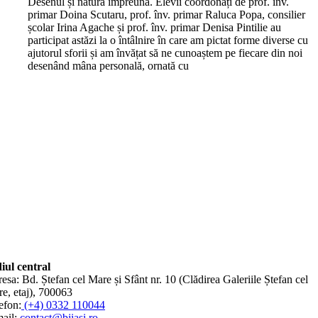
Desenul și natura împreună. Elevii coordonați de prof. înv.
primar Doina Scutaru, prof. înv. primar Raluca Popa, consilier
școlar Irina Agache și prof. înv. primar Denisa Pintilie au
participat astăzi la o întâlnire în care am pictat forme diverse cu
ajutorul sforii și am învățat să ne cunoaștem pe fiecare din noi
desenând mâna personală, ornată cu
iul central
esa: Bd. Ștefan cel Mare și Sfânt nr. 10 (Clădirea Galeriile Ștefan cel
e, etaj), 700063
efon:
(+4) 0332 110044
ail:
contact@bjiasi.ro