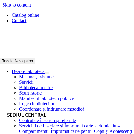
Skip to content
Catalog online
Contact
Toggle Navigation
Despre bibliotecă
Misiune şi viziune
Servicii
Biblioteca în cifre
Scurt istoric
Manifestul bibliotecii publice
Legea bibliotecilor
Coordonare și îndrumare metodică
SEDIUL CENTRAL
Centrul de înscrieri și referințe
Serviciul de Inscriere şi Împrumut carte la domiciliu –
Compartimentul Împrumut carte pentru Copii şi Adolescenţi