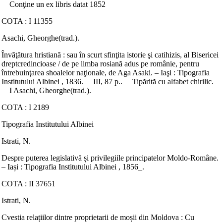
Conţine un ex libris datat 1852
COTA : I 11355
Asachi, Gheorghe(trad.).
Învăţătura hristiană : sau în scurt sfinţita istorie şi catihizis, al Bisericei
dreptcredincioase / de pe limba rosiană adus pe românie, pentru
întrebuinţarea shoalelor naţionale, de Aga Asaki. – Iaşi : Tipografia
Institutului Albinei , 1836. III, 87 p.. Tipărită cu alfabet chirilic.
I Asachi, Gheorghe(trad.).
COTA : I 2189
Tipografia Institutului Albinei
Istrati, N.
Despre puterea legislativă și privilegiile principatelor Moldo-Române.
– Iași : Tipografia Institutului Albinei , 1856_.
COTA : II 37651
Istrati, N.
Cvestia relațiilor dintre proprietarii de moșii din Moldova : Cu