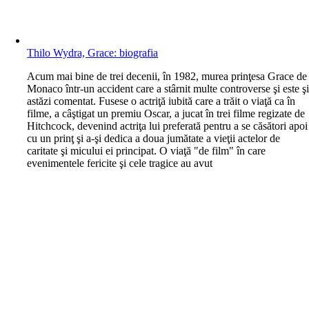
Thilo Wydra, Grace: biografia
A
cum mai bine de trei decenii, în 1982, murea prinţesa Grace de
Monaco într-un accident care a stârnit multe controverse şi este ş
astăzi comentat. Fusese o actriţă iubită care a trăit o viaţă ca în
filme, a câştigat un premiu Oscar, a jucat în trei filme regizate de
Hitchcock, devenind actriţa lui preferată pentru a se căsători apoi
cu un prinţ şi a-şi dedica a doua jumătate a vieţii actelor de
caritate şi micului ei principat. O viaţă "de film" în care
evenimentele fericite şi cele tragice au avut