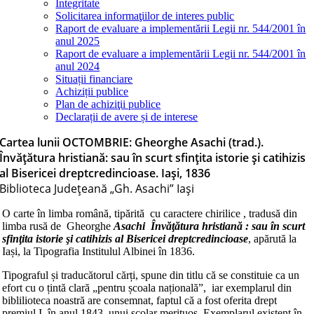
Integritate
Solicitarea informaţiilor de interes public
Raport de evaluare a implementării Legii nr. 544/2001 în
anul 2025
Raport de evaluare a implementării Legii nr. 544/2001 în
anul 2024
Situații financiare
Achiziții publice
Plan de achiziţii publice
Declarații de avere și de interese
Cartea lunii OCTOMBRIE: Gheorghe Asachi (trad.).
Învăţătura hristiană: sau în scurt sfinţita istorie şi catihizis
al Bisericei dreptcredincioase. Iași, 1836
Biblioteca Judeţeană „Gh. Asachi” Iaşi
O carte în limba română, tipărită cu caractere chirilice , tradusă din
limba rusă de Gheorghe
Asachi Învăţătura hristiană : sau în scurt
sfinţita istorie şi catihizis al Bisericei dreptcredincioase
, apărută la
Iași, la Tipografia Institulul Albinei în 1836.
Tipograful și traducătorul cărți, spune din titlu că se constituie ca un
efort cu o țintă clară „pentru școala națională”, iar exemplarul din
biblilioteca noastră are consemnat, faptul că a fost oferita drept
premiul I, în anul 1843, unui scolar merituos. Exemplarul existent în