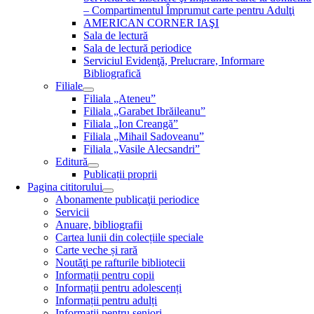
– Compartimentul Împrumut carte pentru Adulţi
AMERICAN CORNER IAŞI
Sala de lectură
Sala de lectură periodice
Serviciul Evidenţă, Prelucrare, Informare
Bibliografică
Filiale
Filiala „Ateneu”
Filiala „Garabet Ibrăileanu”
Filiala „Ion Creangă”
Filiala „Mihail Sadoveanu”
Filiala „Vasile Alecsandri”
Editură
Publicații proprii
Pagina cititorului
Abonamente publicaţii periodice
Servicii
Anuare, bibliografii
Cartea lunii din colecțiile speciale
Carte veche și rară
Noutăţi pe rafturile bibliotecii
Informații pentru copii
Informații pentru adolescenți
Informații pentru adulți
Informații pentru seniori