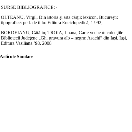
SURSE BIBLIOGRAFICE: ·
OLTEANU, Virgil, Din istoria şi arta cărţii: lexicon, Bucureşti:
tipografice: pe f. de titlu: Editura Enciclopedică, 1 992;
BORDEIANU, Cătălin; TROIA, Luana, Carte veche în colecţiile
Bibliotecii Judeţene „Gh. gravura alb – negru; Asachi” din Iaşi, Iaşi,
Editura Vasiliana ’98, 2008
Articole Similare