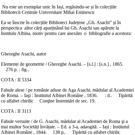
Nu este un exemplar unic în Iași, regăsindu-se și în colecțiile
Bibliotecii Centrale Universitare Mihai Eminescu
Ea se înscrie în colecțiile Biblioteci Județene „Gh. Asachi” și în
perspectica altor cărți aparținând lui Gh. Asachi sau apărute la
Institulu Albina, motiv pentru care anexăm o bibliografie a acestora:
Gheorghe Asachi, autor
Elemente de geometrie / Gheorghe Asachi. – [s.l.] : [s.n.] , 1865.
276 p. : fig..
COTA : II 5334
Fabule alese / pe românie aduse de Aga Asachi, mădular al Academiei
de Roma. – Iaşi : Institutul Albinei Române , 1836. : il.. Tipărită
cu alfabet chirilic Conţine însemnări de sec. 19.
COTA : II 3113
Fabule versuite / de G. Asachi, mădular al Academiei de Roma şi a
mai multor Societăți învățate. – Ed. a 3-a, adaogită. – Iași : Institutul
Albinei Române , 1844. 138 p.. Tipărită cu alfabet chirilic