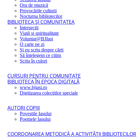
Ora de muzică
Provocările culturii
Nocturna bibliotecilor
BIBLIOTECA ŞI COMUNITATEA
Intersecţii
Viaţă şi spiritualitate
Voluntar@BJIaşi
O carte pe zi
Şi eu scriu despre cărţi
Să înţelegem ce citim
Scriu în culori
CURSURI PENTRU COMUNITATE
BIBLIOTECA ÎN EPOCA DIGITALĂ
www.bjiasi.ro
Digitizarea colecţiilor speciale
AUTORI COPIII
Poveştile Iaşului
Poemele Iaşului
COORDONAREA METODICĂ A ACTIVITĂŢII BIBLIOTECILOR