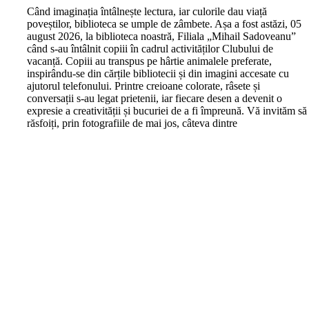
C
ând imaginația întâlnește lectura, iar culorile dau viață
poveștilor, biblioteca se umple de zâmbete. Așa a fost astăzi, 05
august 2026, la biblioteca noastră, Filiala „Mihail Sadoveanu”
când s-au întâlnit copiii în cadrul activităților Clubului de
vacanță. Copiii au transpus pe hârtie animalele preferate,
inspirându-se din cărțile bibliotecii și din imagini accesate cu
ajutorul telefonului. Printre creioane colorate, râsete și
conversații s-au legat prietenii, iar fiecare desen a devenit o
expresie a creativității și bucuriei de a fi împreună. Vă invităm să
răsfoiți, prin fotografiile de mai jos, câteva dintre