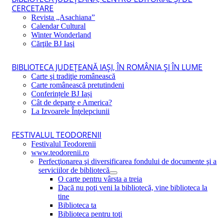
CERCETARE
Revista „Asachiana”
Calendar Cultural
Winter Wonderland
Cărţile BJ Iaşi
BIBLIOTECA JUDEŢEANĂ IAŞI, ÎN ROMÂNIA ŞI ÎN LUME
Carte şi tradiţie românească
Carte românească pretutindeni
Conferințele BJ Iași
Cât de departe e America?
La Izvoarele Înţelepciunii
FESTIVALUL TEODORENII
Festivalul Teodorenii
www.teodorenii.ro
Perfecţionarea şi diversificarea fondului de documente şi a
serviciilor de bibliotecă
O carte pentru vârsta a treia
Dacă nu poţi veni la bibliotecă, vine biblioteca la
tine
Biblioteca ta
Biblioteca pentru toţi