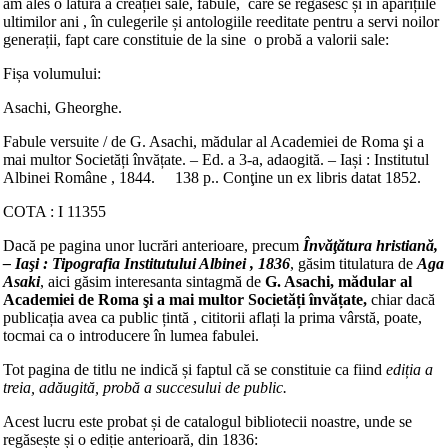
am ales o latură a creației sale, fabule, care se regăsesc și în aparițiile
ultimilor ani , în culegerile și antologiile reeditate pentru a servi noilor
generații, fapt care constituie de la sine o probă a valorii sale:
Fișa volumului:
Asachi, Gheorghe.
Fabule versuite / de G. Asachi, mădular al Academiei de Roma şi a
mai multor Societăți învățate. – Ed. a 3-a, adaogită. – Iași : Institutul
Albinei Române , 1844. 138 p.. Conţine un ex libris datat 1852.
COTA : I 11355
Dacă pe pagina unor lucrări anterioare, precum
Învăţătura hristiană,
– Iaşi : Tipografia Institutului Albinei , 1836
, găsim titulatura de
Aga
Asaki
, aici găsim interesanta sintagmă de
G. Asachi, mădular al
Academiei de Roma şi a mai multor Societăți învățate,
chiar dacă
publicația avea ca public țintă , cititorii aflați la prima vârstă, poate,
tocmai ca o introducere în lumea fabulei.
Tot pagina de titlu ne indică și faptul că se constituie ca fiind
ediția a
treia, adăugită, probă a succesului de public.
Acest lucru este probat și de catalogul bibliotecii noastre, unde se
regăsește și o ediție anterioară, din 1836: