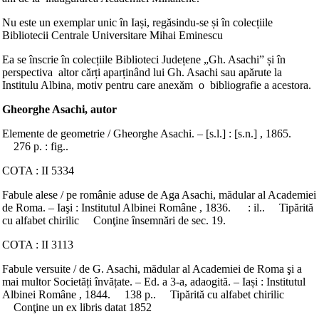
Nu este un exemplar unic în Iași, regăsindu-se și în colecțiile
Bibliotecii Centrale Universitare Mihai Eminescu
Ea se înscrie în colecțiile Biblioteci Județene „Gh. Asachi” și în
perspectiva altor cărți aparținând lui Gh. Asachi sau apărute la
Institulu Albina, motiv pentru care anexăm o bibliografie a acestora.
Gheorghe Asachi, autor
Elemente de geometrie / Gheorghe Asachi. – [s.l.] : [s.n.] , 1865.
276 p. : fig..
COTA : II 5334
Fabule alese / pe românie aduse de Aga Asachi, mădular al Academiei
de Roma. – Iaşi : Institutul Albinei Române , 1836. : il.. Tipărită
cu alfabet chirilic Conţine însemnări de sec. 19.
COTA : II 3113
Fabule versuite / de G. Asachi, mădular al Academiei de Roma şi a
mai multor Societăți învățate. – Ed. a 3-a, adaogită. – Iași : Institutul
Albinei Române , 1844. 138 p.. Tipărită cu alfabet chirilic
Conţine un ex libris datat 1852