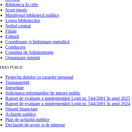
Biblioteca în cifre
Scurt istoric
Manifestul bibliotecii publice
Legea bibliotecilor
Sediul central
Filiale
Editură
Coordonare și îndrumare metodică
Conducere
Consiliul de Administrație
Organizare internă
ERES PUBLIC
Protecția datelor cu caracter personal
Transparență
Integritate
Solicitarea informaţiilor de interes public
Raport de evaluare a implementării Legii nr. 544/2001 în anul 2025
Raport de evaluare a implementării Legii nr. 544/2001 în anul 2024
Situații financiare
Achiziții publice
Plan de achiziţii publice
Declarații de avere și de interese