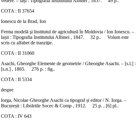
vedere. – Iași : Tipografia Institutului Albinei , 1857. 49 p..
COTA : II 37654
Ionescu de la Brad, Ion
Ferma modelă şi Institutul de agricultură în Moldovia / Ion Ionescu. –
Iașii : Tipografia Institutului Albinei , 1847. 32 p.. Volum este
scris cu alfabet de tranziţie.
COTA : II 31060
Asachi, Gheorghe Elemente de geometrie / Gheorghe Asachi. – [s.l.] :
[s.n.] , 1865. 276 p. : fig..
COTA : II 5334
despre
Iorga, Nicolae Gheorghe Asachi ca tipograf și editor / N. Iorga. –
București : Librăriile Socec & Comp , 1912. 25 p. , [6] pl..
COTA : IV 643