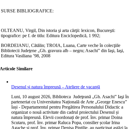
SURSE BIBLIOGRAFICE:
OLTEANU, Virgil, Din istoria şi arta cărţii: lexicon, Bucureşti:
tipografice: pe f. de titlu: Editura Enciclopedică, 1 992;
BORDEIANU, Cătălin; TROIA, Luana, Carte veche în colecţiile
Bibliotecii Judeţene „Gh. gravura alb – negru; Asachi” din Iaşi, Iaşi,
Editura Vasiliana ’98, 2008
Articole Similare
Desenul și natura împreună – Ateliere de vacanță
L
uni, 10 august 2026, Biblioteca Judeţeană „Gh. Asachi” Iaşi în
parteneriat cu Universitatea Națională de Arte „George Enescu”
Iași - Departamentul pentru Pregătirea Personalului Didactic a
organizat o nouă activitate din cadrul proiectului Desenul și
natura împreună. Elevii coordonați de prof. înv. primar Doina
Scutaru, prof. înv. primar Raluca Popa, consilier școlar Irina
Agache și prof. înv. primar Denisa Pintilie, au participat astăzi la