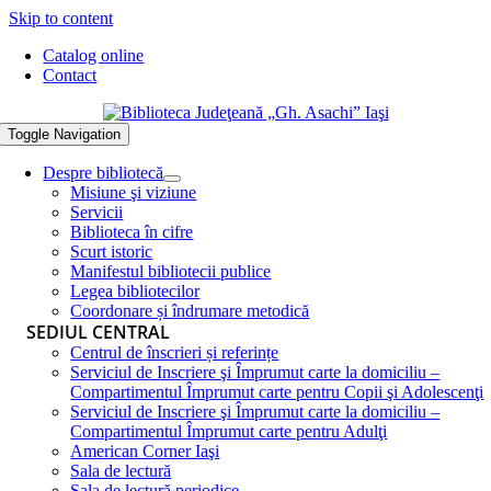
Skip to content
Catalog online
Contact
Toggle Navigation
Despre bibliotecă
Misiune şi viziune
Servicii
Biblioteca în cifre
Scurt istoric
Manifestul bibliotecii publice
Legea bibliotecilor
Coordonare și îndrumare metodică
SEDIUL CENTRAL
Centrul de înscrieri și referințe
Serviciul de Inscriere şi Împrumut carte la domiciliu –
Compartimentul Împrumut carte pentru Copii şi Adolescenţi
Serviciul de Inscriere şi Împrumut carte la domiciliu –
Compartimentul Împrumut carte pentru Adulţi
American Corner Iaşi
Sala de lectură
Sala de lectură periodice