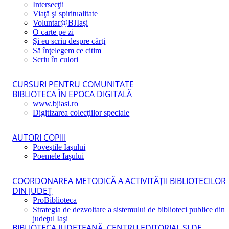
Intersecţii
Viaţă şi spiritualitate
Voluntar@BJIaşi
O carte pe zi
Şi eu scriu despre cărţi
Să înţelegem ce citim
Scriu în culori
CURSURI PENTRU COMUNITATE
BIBLIOTECA ÎN EPOCA DIGITALĂ
www.bjiasi.ro
Digitizarea colecţiilor speciale
AUTORI COPIII
Poveştile Iaşului
Poemele Iaşului
COORDONAREA METODICĂ A ACTIVITĂŢII BIBLIOTECILOR
DIN JUDEŢ
ProBiblioteca
Strategia de dezvoltare a sistemului de biblioteci publice din
judeţul Iaşi
BIBLIOTECA JUDEŢEANĂ, CENTRU EDITORIAL ŞI DE