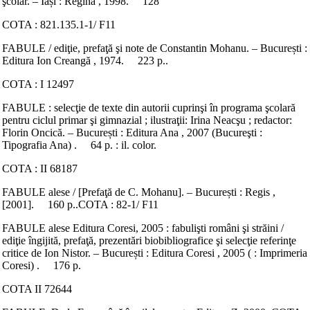
şcolar. – Iași : Regina , 1998. 128
COTA : 821.135.1-1/ F11
FABULE / ediţie, prefaţă şi note de Constantin Mohanu. – București :
Editura Ion Creangă , 1974. 223 p..
COTA : I 12497
FABULE : selecţie de texte din autorii cuprinşi în programa şcolară
pentru ciclul primar şi gimnazial ; ilustraţii: Irina Neacşu ; redactor:
Florin Oncică. – București : Editura Ana , 2007 (Bucureşti :
Tipografia Ana) . 64 p. : il. color.
COTA : II 68187
FABULE alese / [Prefaţă de C. Mohanu]. – București : Regis ,
[2001]. 160 p..COTA : 82-1/ F11
FABULE alese Editura Coresi, 2005 : fabulişti români şi străini /
ediţie îngijită, prefaţă, prezentări biobibliografice şi selecţie referinţe
critice de Ion Nistor. – București : Editura Coresi , 2005 ( : Imprimeria
Coresi) . 176 p.
COTA II 72644