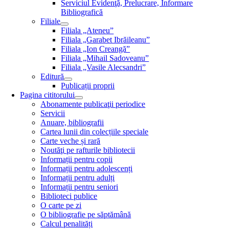
Serviciul Evidenţă, Prelucrare, Informare
Bibliografică
Filiale
Filiala „Ateneu”
Filiala „Garabet Ibrăileanu”
Filiala „Ion Creangă”
Filiala „Mihail Sadoveanu”
Filiala „Vasile Alecsandri”
Editură
Publicații proprii
Pagina cititorului
Abonamente publicaţii periodice
Servicii
Anuare, bibliografii
Cartea lunii din colecțiile speciale
Carte veche și rară
Noutăţi pe rafturile bibliotecii
Informații pentru copii
Informații pentru adolescenți
Informații pentru adulți
Informații pentru seniori
Biblioteci publice
O carte pe zi
O bibliografie pe săptămână
Calcul penalități