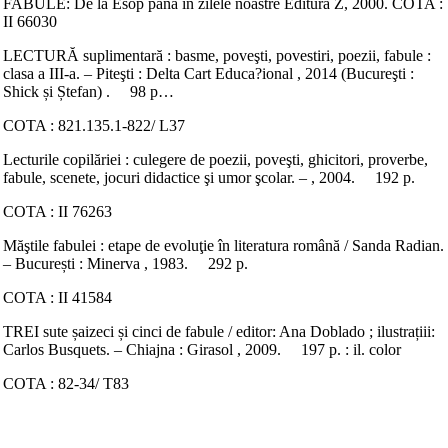
FABULE: De la Esop până în zilele noastre Editura Z, 2000. COTA :
II 66030
LECTURĂ suplimentară : basme, poveşti, povestiri, poezii, fabule :
clasa a III-a. – Piteşti : Delta Cart Educa?ional , 2014 (Bucureşti :
Shick și Ștefan) . 98 p…
COTA : 821.135.1-822/ L37
Lecturile copilăriei : culegere de poezii, poveşti, ghicitori, proverbe,
fabule, scenete, jocuri didactice şi umor şcolar. – , 2004. 192 p.
COTA : II 76263
Măştile fabulei : etape de evoluţie în literatura română / Sanda Radian.
– București : Minerva , 1983. 292 p.
COTA : II 41584
TREI sute șaizeci și cinci de fabule / editor: Ana Doblado ; ilustrațiii:
Carlos Busquets. – Chiajna : Girasol , 2009. 197 p. : il. color
COTA : 82-34/ T83