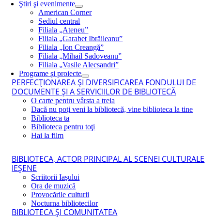
Ştiri şi evenimente
American Corner
Sediul central
Filiala „Ateneu”
Filiala „Garabet Ibrăileanu”
Filiala „Ion Creangă”
Filiala „Mihail Sadoveanu”
Filiala „Vasile Alecsandri”
Programe şi proiecte
PERFECŢIONAREA ŞI DIVERSIFICAREA FONDULUI DE
DOCUMENTE ŞI A SERVICIILOR DE BIBLIOTECĂ
O carte pentru vârsta a treia
Dacă nu poţi veni la bibliotecă, vine biblioteca la tine
Biblioteca ta
Biblioteca pentru toţi
Hai la film
BIBLIOTECA, ACTOR PRINCIPAL AL SCENEI CULTURALE
IEŞENE
Scriitorii Iaşului
Ora de muzică
Provocările culturii
Nocturna bibliotecilor
BIBLIOTECA ŞI COMUNITATEA