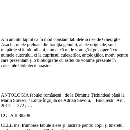
Am amintit faptul că în mod constant fabulele scrise de Gheorghe
Asachi, unele preluate din tradiția genului, altele originale, sunt
retipărite și în ultimii ani, numai că nu le vom găsi pe copertă cu
numele autorului, ci la cuprinsul culegerilor, antologiilor, motiv pentru
care prezentăm și o bibliografie cu astfel de volume prezente în
colecțiile bibliotecii noastre:
ANTOLOGIA fabulei româneşti : de la Dimitrie Țichindeal până la
Marin Sorescu / Ediție îngrijită de Adrian Săvoiu. – București : Art ,
2017. 272 p…
COTA II 88208
CELE mai frumoase fabule alese şi ilustrate pentru copii şi tineretul