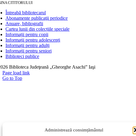
INA CITITORULUI
Întreabă bibliotecarul
Abonamente publicaţii periodice
Anuare, bibliografii
Cartea lunii din colecțiile speciale
Informații pentru copii
Informații pentru adolescenți
Informații pentru adulți
Informații pentru seniori
Biblioteci publice
026 Biblioteca Judeţeană „Gheorghe Asachi” Iaşi
Page load link
Go to Top
Administrează consimțământul