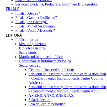
Serviciul Evidenţă, Prelucrare, Informare Bibliografică
FILIALE
Filiala „Ateneu”
Filiala „Garabet Ibrăileanu”
Filiala „Ion Creangă”
Filiala „Mihail Sadoveanu”
Filiala „Vasile Alecsandri”
EDITURĂ
Publicații proprii
Misiune şi viziune
Biblioteca în cifre
Scurt istoric
Manifestul bibliotecii publice
Coordonare și îndrumare metodică
Sediul central
Centrul de înscrieri și referințe
Serviciul de Inscriere şi Împrumut carte la domiciliu
– Compartimentul Împrumut carte pentru Copii şi
Adolescenţi
Serviciul de Inscriere şi Împrumut carte la domiciliu
– Compartimentul Împrumut carte pentru Adulţi
AMERICAN CORNER IAŞI
Sala de lectură
Sala de lectură periodice