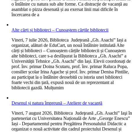
o întâlnire cu natura sub alte forme. Ca distracție de vacanță au
asamblat o pizza desenată și au exersat linii mai dificile în
încercarea de a
Alte cărți și biblioteci – Cunoaștem cărțile bibliotecii
V
ineri, 7 iulie 2026, Biblioteca Județeană „Gh. Asachi” Iași a
organizat, alături de EduCart, un nouă întâlnire intitulată Alte
cărți și biblioteci – Cunoaștem cărțile bibliotecii și Cunoaștem
alte biblioteci, care s-a desfășurat la Biblioteca „Gh. Asachi” a
Universității Tehnice „Gh. Asachi” din Iași. Elevii coordonați de
prof. înv. primar Doina Scutaru, prof. înv. primar Raluca Popa,
consilier școlar Irina Agache și prof. înv. primar Denisa Pintilie,
au participat la o întâlnire deosebită cu istoria unei biblioteci
foarte vechi din țară, expusă nouă de un reprezentant al
bibliotecii gazdă. Mulțumim
Desenul și natura împreună – Ateliere de vacanță
V
ineri, 7 august 2026, Biblioteca Judeţeană „Gh. Asachi” Iaşi î
parteneriat cu Universitatea Națională de Arte „George Enescu”
Iași - Departamentul pentru Pregătirea Personalului Didactic a
organizat o nouă activitate din cadrul proiectului Desenul și