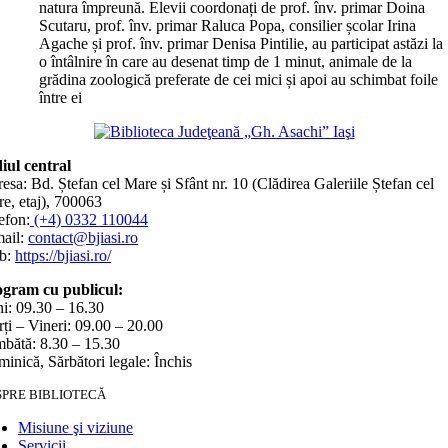
natura împreună. Elevii coordonați de prof. înv. primar Doina
Scutaru, prof. înv. primar Raluca Popa, consilier școlar Irina
Agache și prof. înv. primar Denisa Pintilie, au participat astăzi la
o întâlnire în care au desenat timp de 1 minut, animale de la
grădina zoologică preferate de cei mici și apoi au schimbat foile
între ei
iul central
esa: Bd. Ștefan cel Mare și Sfânt nr. 10 (Clădirea Galeriile Ștefan cel
e, etaj), 700063
efon:
(+4) 0332 110044
ail:
contact@bjiasi.ro
b:
https://bjiasi.ro/
gram cu publicul:
i: 09.30 – 16.30
ți – Vineri: 09.00 – 20.00
bătă: 8.30 – 15.30
inică, Sărbători legale: Închis
SPRE BIBLIOTECĂ
Misiune şi viziune
Servicii