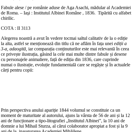
Fabule alese / pe românie aduse de Aga Asachi, mădular al Academiei
de Roma. – Iaşi : Institutul Albinei Române , 1836. Tipărită cu alfabet
chirilic.
COTA : II 3113
Alegerea noastră a avut în vedere tocmai saltul calitativ de la o ediție
la alta, astfel se menționează din titlu că ne aflăm în fața unei
ediții a
3-a, adaogită,
iar comparația conținuturilor este mai relevantă în ceea
ce privește ilustrația, găsind la cele mai multe dintre fabule și desene
cu personajele animaliere, față de ediția din 1836, care cuprinde
numai o ilustrație, evoluție fundamentală care se regăște și în actualele
cărți pentru copii:
Prin perspectiva anului apariție 1844 volumul se constituie ca un
moment de maturitate al autorului, ajuns la vârsta de 56 de ani și la 12
ani de funcționare a tipo-litografiei „Institutul Albinei”, la 10 ani de
domnie a lui Mihail Sturza, al cărui colaborator apropiat a fost și la 9
ani de la inaugurarea Academiei Mihăilene.