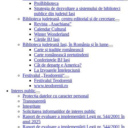
ProBiblioteca
Strategia de dezvoltare a sistemului de biblioteci
publice din judeţul Iaşi
Biblioteca judeţeană, centru editorial şi de cercetare
Revista „Asachiana”
Calendar Cultural
Winter Wonderland
Cărţile BJ Iaşi
Biblioteca judeţeană Iaşi, în România şi în lume
Carte şi tradiţie românească
Carte românească pretutindeni
Conferințele BJ Iași
Cât de departe e America?
La Izvoarele Înţelepciunii
Festivalul „Teodorenii“
Festivalul Teodorenii
www.teodorenii.ro
Interes public
Protecția datelor cu caracter personal
Transparență
Integritate
Solicitarea informaţiilor de interes public
Raport de evaluare a implementării Legii nr. 544/2001 în
anul 2025
Raport de evaluare a implementării Legii nr. 544/2001 în