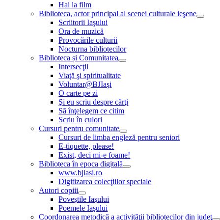
Hai la film
Biblioteca, actor principal al scenei culturale ieşene
Scriitorii Iaşului
Ora de muzică
Provocările culturii
Nocturna bibliotecilor
Biblioteca și Comunitatea
Intersecţii
Viaţă şi spiritualitate
Voluntar@BJIaşi
O carte pe zi
Şi eu scriu despre cărţi
Să înţelegem ce citim
Scriu în culori
Cursuri pentru comunitate
Cursuri de limba engleză pentru seniori
E-tiquette, please!
Exist, deci mi-e foame!
Biblioteca în epoca digitală
www.bjiasi.ro
Digitizarea colecţiilor speciale
Autori copiii
Poveştile Iaşului
Poemele Iaşului
Coordonarea metodică a activităţii bibliotecilor din judeţ