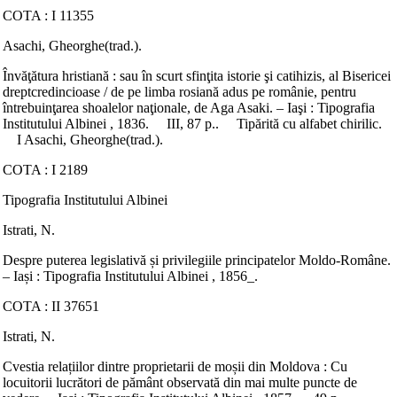
COTA : I 11355
Asachi, Gheorghe(trad.).
Învăţătura hristiană : sau în scurt sfinţita istorie şi catihizis, al Bisericei
dreptcredincioase / de pe limba rosiană adus pe românie, pentru
întrebuinţarea shoalelor naţionale, de Aga Asaki. – Iaşi : Tipografia
Institutului Albinei , 1836. III, 87 p.. Tipărită cu alfabet chirilic.
I Asachi, Gheorghe(trad.).
COTA : I 2189
Tipografia Institutului Albinei
Istrati, N.
Despre puterea legislativă și privilegiile principatelor Moldo-Române.
– Iași : Tipografia Institutului Albinei , 1856_.
COTA : II 37651
Istrati, N.
Cvestia relațiilor dintre proprietarii de moșii din Moldova : Cu
locuitorii lucrători de pământ observată din mai multe puncte de