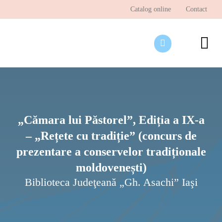
Skip
Catalog online
Contact
to
content
To
Nav
Desp
Pagi
Ştir
„Cămara lui Păstorel”, Ediția a IX-a
– „Rețete cu tradiție” (concurs de
Prog
prezentare a conservelor tradiționale
Inte
moldovenești)
Biblioteca Judeţeană „Gh. Asachi” Iaşi