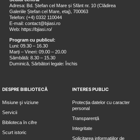
Adresa: Bd. Ștefan cel Mare și Sfânt nr. 10 (Clădirea
Galeriile Ștefan cel Mare, etaj), 700063
Telefon:
(+4) 0332 110044
E-mail:
contact@bjiasi.ro
Web:
https://bjiasi.ro/
Program cu publicul:
Luni: 09.30 – 16.30
Marți – Vineri: 09.00 – 20.00
Sâmbătă: 8.30 – 15.30
Duminică, Sărbători legale: Închis
DESPRE BIBLIOTECĂ
INTERES PUBLIC
Misiune şi viziune
Protecția datelor cu caracter
personal
Servicii
Transparență
Biblioteca în cifre
Integritate
Scurt istoric
Solicitarea informaţiilor de