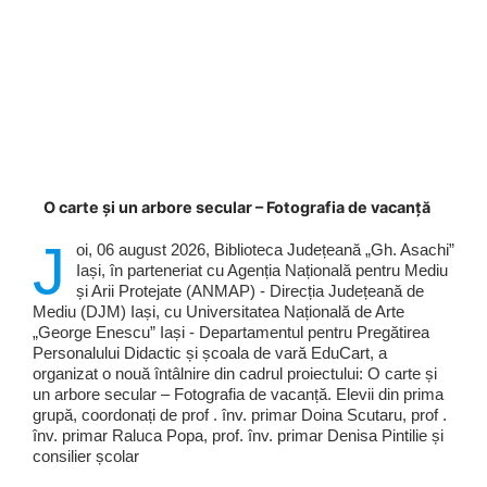
O carte și un arbore secular – Fotografia de vacanță
J
oi, 06 august 2026, Biblioteca Județeană „Gh. Asachi”
Iași, în parteneriat cu Agenția Națională pentru Mediu
și Arii Protejate (ANMAP) - Direcția Județeană de
Mediu (DJM) Iași, cu Universitatea Națională de Arte
„George Enescu” Iași - Departamentul pentru Pregătirea
Personalului Didactic și școala de vară EduCart, a
organizat o nouă întâlnire din cadrul proiectului: O carte și
un arbore secular – Fotografia de vacanță. Elevii din prima
grupă, coordonați de prof . înv. primar Doina Scutaru, prof .
înv. primar Raluca Popa, prof. înv. primar Denisa Pintilie și
consilier școlar