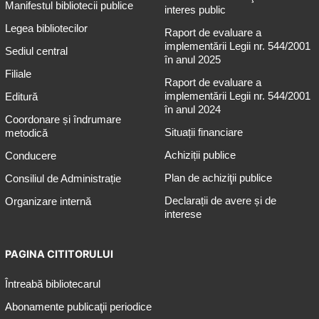
Manifestul bibliotecii publice
interes public
Legea bibliotecilor
Raport de evaluare a
implementării Legii nr. 544/2001
Sediul central
în anul 2025
Filiale
Raport de evaluare a
implementării Legii nr. 544/2001
Editură
în anul 2024
Coordonare și îndrumare
Situații financiare
metodică
Achiziții publice
Conducere
Plan de achiziţii publice
Consiliul de Administrație
Declarații de avere și de
Organizare internă
interese
PAGINA CITITORULUI
Întreabă bibliotecarul
Abonamente publicaţii periodice