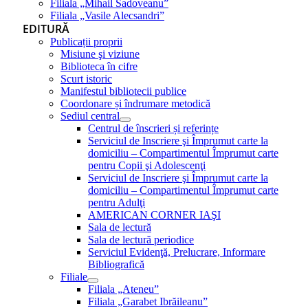
Filiala „Mihail Sadoveanu”
Filiala „Vasile Alecsandri”
EDITURĂ
Publicații proprii
Misiune şi viziune
Biblioteca în cifre
Scurt istoric
Manifestul bibliotecii publice
Coordonare și îndrumare metodică
Sediul central
Centrul de înscrieri și referințe
Serviciul de Inscriere şi Împrumut carte la
domiciliu – Compartimentul Împrumut carte
pentru Copii şi Adolescenţi
Serviciul de Inscriere şi Împrumut carte la
domiciliu – Compartimentul Împrumut carte
pentru Adulţi
AMERICAN CORNER IAŞI
Sala de lectură
Sala de lectură periodice
Serviciul Evidenţă, Prelucrare, Informare
Bibliografică
Filiale
Filiala „Ateneu”
Filiala „Garabet Ibrăileanu”