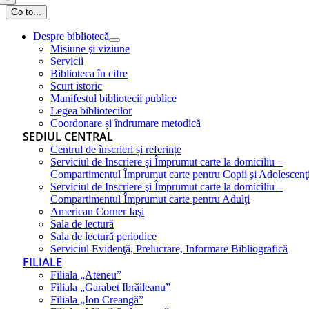
Go to...
Despre bibliotecă
Misiune şi viziune
Servicii
Biblioteca în cifre
Scurt istoric
Manifestul bibliotecii publice
Legea bibliotecilor
Coordonare și îndrumare metodică
SEDIUL CENTRAL
Centrul de înscrieri și referințe
Serviciul de Inscriere şi Împrumut carte la domiciliu –
Compartimentul Împrumut carte pentru Copii şi Adolescenţ
Serviciul de Inscriere şi Împrumut carte la domiciliu –
Compartimentul Împrumut carte pentru Adulţi
American Corner Iaşi
Sala de lectură
Sala de lectură periodice
Serviciul Evidenţă, Prelucrare, Informare Bibliografică
FILIALE
Filiala „Ateneu”
Filiala „Garabet Ibrăileanu”
Filiala „Ion Creangă”