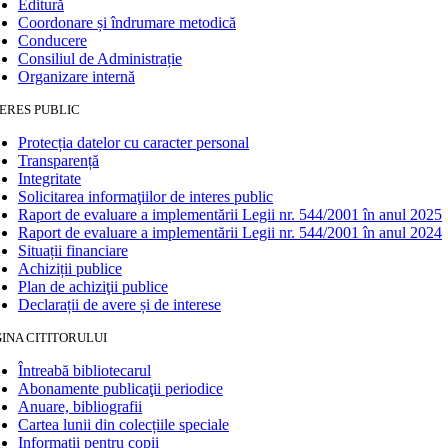
Editură
Coordonare și îndrumare metodică
Conducere
Consiliul de Administrație
Organizare internă
ERES PUBLIC
Protecția datelor cu caracter personal
Transparență
Integritate
Solicitarea informaţiilor de interes public
Raport de evaluare a implementării Legii nr. 544/2001 în anul 2025
Raport de evaluare a implementării Legii nr. 544/2001 în anul 2024
Situații financiare
Achiziții publice
Plan de achiziţii publice
Declarații de avere și de interese
INA CITITORULUI
Întreabă bibliotecarul
Abonamente publicaţii periodice
Anuare, bibliografii
Cartea lunii din colecțiile speciale
Informații pentru copii