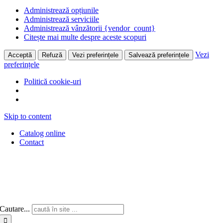
Administrează opțiunile
Administrează serviciile
Administrează vânzătorii {vendor_count}
Citește mai multe despre aceste scopuri
Vezi
Acceptă
Refuză
Vezi preferințele
Salvează preferințele
preferințele
Politică cookie-uri
Skip to content
Catalog online
Contact
Cautare...