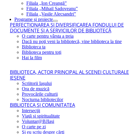
Filiala „Ion Creangă”
Filiala „Mihail Sadoveanu”
Filiala „Vasile Alecsandri”
Programe şi proiecte
PERFECŢIONAREA ŞI DIVERSIFICAREA FONDULUI DE
DOCUMENTE ŞI A SERVICIILOR DE BIBLIOTECĂ
O carte pentru vârsta a treia
Dacă nu poţi veni la bibliotecă, vine biblioteca la tine
Biblioteca ta
Biblioteca pentru toţi
Hai la film
BIBLIOTECA, ACTOR PRINCIPAL AL SCENEI CULTURALE
IEŞENE
Scriitorii Iaşului
Ora de muzică
Provocările culturii
Nocturna bibliotecilor
BIBLIOTECA ŞI COMUNITATEA
Intersecţii
Viaţă şi spiritualitate
Voluntar@BJIaşi
O carte pe zi
Şi eu scriu despre cărţi