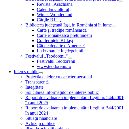
Revista „Asachiana”
Calendar Cultural
Winter Wonderland
Cărţile BJ Iaşi
Biblioteca judeţeană Iaşi, în România şi în lume
Carte şi tradiţie românească
Carte românească pretutindeni
Conferințele BJ Iași
Cât de departe e America?
La Izvoarele Înţelepciunii
Festivalul „Teodorenii“
Festivalul Teodorenii
www.teodorenii.ro
Interes public
Protecția datelor cu caracter personal
Transparență
Integritate
Solicitarea informaţiilor de interes public
Raport de evaluare a implementării Legii nr. 544/2001
în anul 2025
Raport de evaluare a implementării Legii nr. 544/2001
în anul 2024
Situații financiare
Achiziții publice
Plan de achiziţii publice