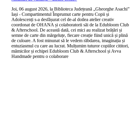
J
oi, 06 august 2026, la Biblioteca Județeană „Gheorghe Asachi”
Iași - Compartimentul Împrumut carte pentru Copii și
Adolescenți s-a desfășurat cel de-al doilea atelier creativ
coordonat de OHANA și colaboratorii săi de la Edubloom Club
& Afterschool. De această dată, cei mici au realizat brățări și
semne de carte din mărgeluțe, fiecare creație fiind unică și plină
de culoare. A fost minunat să le vedem răbdarea, imaginația și
entuziasmul cu care au lucrat. Mulțumim tuturor copiilor cititori,
mămicilor și echipei Edubloom Club & Afterschool și Avva
Handmade pentru o colaborare