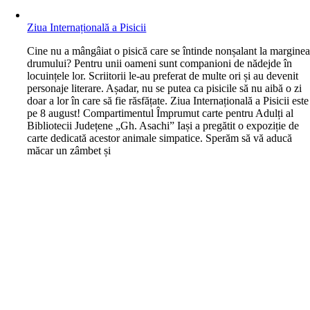
Ziua Internațională a Pisicii
C
ine nu a mângâiat o pisică care se întinde nonșalant la margine
drumului? Pentru unii oameni sunt companioni de nădejde în
locuințele lor. Scriitorii le-au preferat de multe ori și au devenit
personaje literare. Așadar, nu se putea ca pisicile să nu aibă o zi
doar a lor în care să fie răsfățate. Ziua Internațională a Pisicii este
pe 8 august! Compartimentul Împrumut carte pentru Adulți al
Bibliotecii Județene „Gh. Asachi” Iași a pregătit o expoziție de
carte dedicată acestor animale simpatice. Sperăm să vă aducă
măcar un zâmbet și