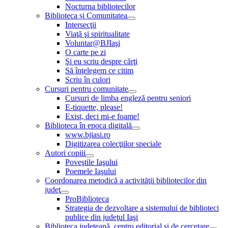
Nocturna bibliotecilor
Biblioteca și Comunitatea
Intersecţii
Viaţă şi spiritualitate
Voluntar@BJIaşi
O carte pe zi
Şi eu scriu despre cărţi
Să înţelegem ce citim
Scriu în culori
Cursuri pentru comunitate
Cursuri de limba engleză pentru seniori
E-tiquette, please!
Exist, deci mi-e foame!
Biblioteca în epoca digitală
www.bjiasi.ro
Digitizarea colecţiilor speciale
Autori copiii
Poveştile Iaşului
Poemele Iaşului
Coordonarea metodică a activităţii bibliotecilor din
judeţ
ProBiblioteca
Strategia de dezvoltare a sistemului de biblioteci
publice din judeţul Iaşi
Biblioteca judeţeană, centru editorial şi de cercetare