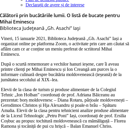
Declarații de avere și de interese
Călătorii prin bucătăriile lumii. O listă de bucate pentru
Mihai Eminescu
Biblioteca Judeţeană „Gh. Asachi” Iaşi
Vineri, 15 ianuarie 2021, Biblioteca Județeană „Gh. Asachi” Iași a
organizat online pe platforma Zoom, o activitate prin care am căutat să
aflăm cam ce ar conține un meniu preferat de scriitorul Mihai
Eminescu.
După o scurtă rememorare a vechilor hanuri ieșene, care îi aveau
printre clienți pe Mihai Eminescu și Ion Creangă am purces la o
informare culinară despre bucătăria moldovenească (ieșeană) de la
jumătatea secolului al XIX–lea.
Elevii de la clasa de turism și produse alimentare de la Colegiul
Tehnic „Ion Holban” coordonați de prof. Adriana Băiceanu au
prezentat: borș moldovenesc – Diana Rotaru, pârjoale moldovenești –
Gerodimos Christos și Hja Alexandru și poale-n brâu – Spătaru
Amalia. Elevii de la clasa pentru tehnicieni analize produse alimentare
de la Liceul Tehnologic „Petru Poni” Iași, coordonați de prof. Ersilia
Coșbuc au propus: tochitură moldovenească cu mămăliguță – Florea
Ramona și tocăniță de pui cu hrișcă – Balan Emanuel Chriss.