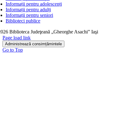
Informații pentru adolescenți
Informații pentru adulți
Informații pentru seniori
Biblioteci publice
026 Biblioteca Judeţeană „Gheorghe Asachi” Iaşi
Page load link
Administrează consimțămintele
Go to Top