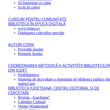
Să înţelegem ce citim
Scriu în culori
CURSURI PENTRU COMUNITATE
BIBLIOTECA ÎN EPOCA DIGITALĂ
www.bjiasi.ro
Digitizarea colecţiilor speciale
AUTORI COPIII
Poveştile Iaşului
Poemele Iaşului
COORDONAREA METODICĂ A ACTIVITĂŢII BIBLIOTECILO
DIN JUDEŢ
ProBiblioteca
Strategia de dezvoltare a sistemului de biblioteci publice di
judeţul Iaşi
BIBLIOTECA JUDEŢEANĂ, CENTRU EDITORIAL ŞI DE
CERCETARE
Revista „Asachiana”
Calendar Cultural
Winter Wonderland