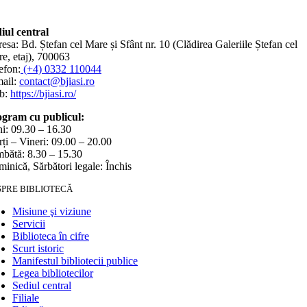
iul central
esa: Bd. Ștefan cel Mare și Sfânt nr. 10 (Clădirea Galeriile Ștefan cel
e, etaj), 700063
efon:
(+4) 0332 110044
ail:
contact@bjiasi.ro
b:
https://bjiasi.ro/
gram cu publicul:
i: 09.30 – 16.30
ți – Vineri: 09.00 – 20.00
bătă: 8.30 – 15.30
inică, Sărbători legale: Închis
SPRE BIBLIOTECĂ
Misiune şi viziune
Servicii
Biblioteca în cifre
Scurt istoric
Manifestul bibliotecii publice
Legea bibliotecilor
Sediul central
Filiale