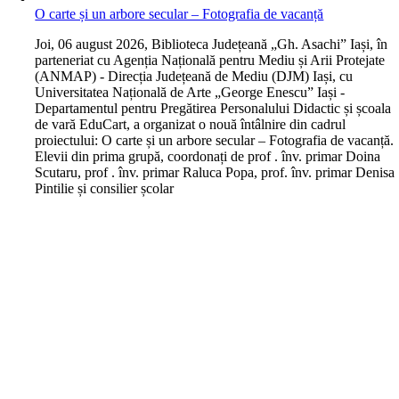
O carte și un arbore secular – Fotografia de vacanță
J
oi, 06 august 2026, Biblioteca Județeană „Gh. Asachi” Iași, în
parteneriat cu Agenția Națională pentru Mediu și Arii Protejate
(ANMAP) - Direcția Județeană de Mediu (DJM) Iași, cu
Universitatea Națională de Arte „George Enescu” Iași -
Departamentul pentru Pregătirea Personalului Didactic și școala
de vară EduCart, a organizat o nouă întâlnire din cadrul
proiectului: O carte și un arbore secular – Fotografia de vacanță.
Elevii din prima grupă, coordonați de prof . înv. primar Doina
Scutaru, prof . înv. primar Raluca Popa, prof. înv. primar Denisa
Pintilie și consilier școlar