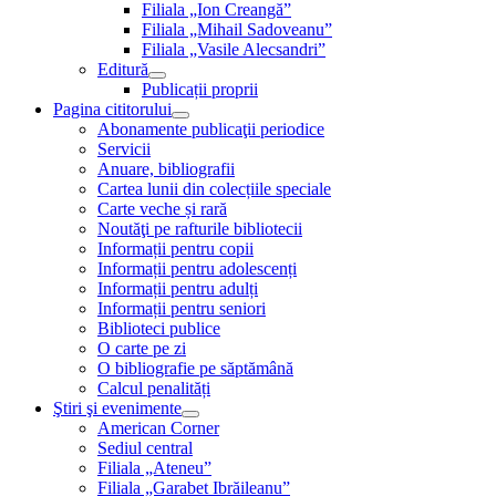
Filiala „Ion Creangă”
Filiala „Mihail Sadoveanu”
Filiala „Vasile Alecsandri”
Editură
Publicații proprii
Pagina cititorului
Abonamente publicaţii periodice
Servicii
Anuare, bibliografii
Cartea lunii din colecțiile speciale
Carte veche și rară
Noutăţi pe rafturile bibliotecii
Informații pentru copii
Informații pentru adolescenți
Informații pentru adulți
Informații pentru seniori
Biblioteci publice
O carte pe zi
O bibliografie pe săptămână
Calcul penalități
Ştiri şi evenimente
American Corner
Sediul central
Filiala „Ateneu”
Filiala „Garabet Ibrăileanu”