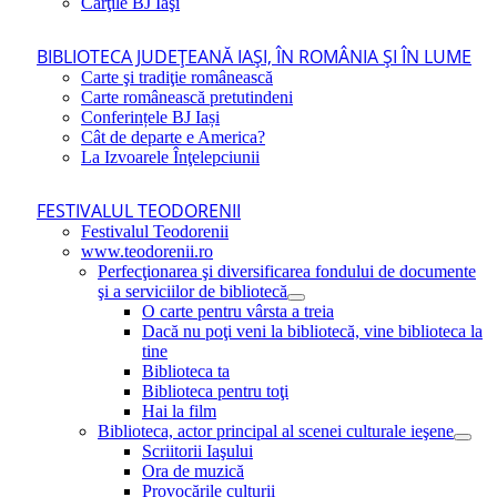
Cărţile BJ Iaşi
BIBLIOTECA JUDEŢEANĂ IAŞI, ÎN ROMÂNIA ŞI ÎN LUME
Carte şi tradiţie românească
Carte românească pretutindeni
Conferințele BJ Iași
Cât de departe e America?
La Izvoarele Înţelepciunii
FESTIVALUL TEODORENII
Festivalul Teodorenii
www.teodorenii.ro
Perfecţionarea şi diversificarea fondului de documente
şi a serviciilor de bibliotecă
O carte pentru vârsta a treia
Dacă nu poţi veni la bibliotecă, vine biblioteca la
tine
Biblioteca ta
Biblioteca pentru toţi
Hai la film
Biblioteca, actor principal al scenei culturale ieşene
Scriitorii Iaşului
Ora de muzică
Provocările culturii