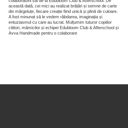
colaboratorii săi de la Edubloom Club & Afterschool. De
această dată, cei mici au realizat brățări și semne de carte
din mărgeluțe, fiecare creație fiind unică și plină de culoare.
A fost minunat să le vedem răbdarea, imaginația și
entuziasmul cu care au lucrat. Mulțumim tuturor copiilor
cititori, mămicilor și echipei Edubloom Club & Afterschool și
Avva Handmade pentru o colaborare