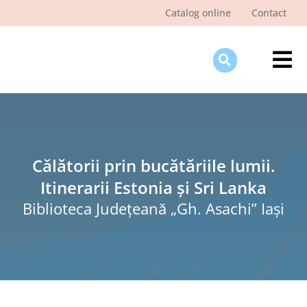
Skip
Catalog online
Contact
to
content
Tog
Nav
Des
Pagi
Şti
Călătorii prin bucătăriile lumii.
Itinerarii Estonia și Sri Lanka
Pro
Biblioteca Judeţeană „Gh. Asachi” Iaşi
Int