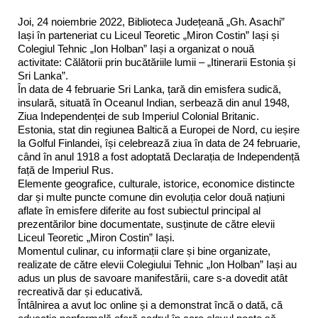
Joi, 24 noiembrie 2022, Biblioteca Județeană „Gh. Asachi”
Iași în parteneriat cu Liceul Teoretic „Miron Costin” Iași și
Colegiul Tehnic „Ion Holban” Iași a organizat o nouă
activitate: Călătorii prin bucătăriile lumii – „Itinerarii Estonia și
Sri Lanka”.
În data de 4 februarie Sri Lanka, țară din emisfera sudică,
insulară, situată în Oceanul Indian, serbează din anul 1948,
Ziua Independenței de sub Imperiul Colonial Britanic.
Estonia, stat din regiunea Baltică a Europei de Nord, cu ieșire
la Golful Finlandei, își celebrează ziua în data de 24 februarie,
când în anul 1918 a fost adoptată Declarația de Independență
față de Imperiul Rus.
Elemente geografice, culturale, istorice, economice distincte
dar și multe puncte comune din evoluția celor două națiuni
aflate în emisfere diferite au fost subiectul principal al
prezentărilor bine documentate, susținute de către elevii
Liceul Teoretic „Miron Costin” Iași.
Momentul culinar, cu informații clare și bine organizate,
realizate de către elevii Colegiului Tehnic „Ion Holban” Iași au
adus un plus de savoare manifestării, care s-a dovedit atât
recreativă dar și educativă.
Întâlnirea a avut loc online și a demonstrat încă o dată, că