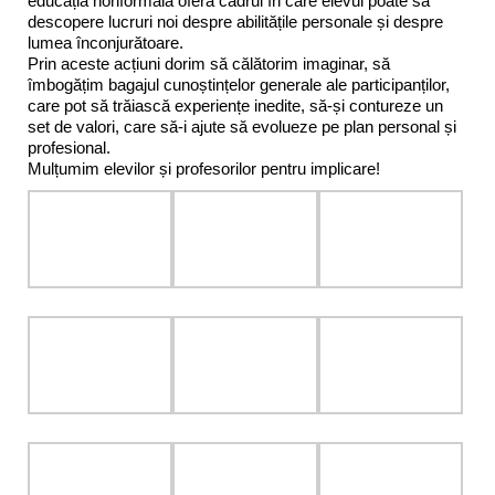
educația nonformală oferă cadrul în care elevul poate să
descopere lucruri noi despre abilitățile personale și despre
lumea înconjurătoare.
Prin aceste acțiuni dorim să călătorim imaginar, să
îmbogățim bagajul cunoștințelor generale ale participanților,
care pot să trăiască experiențe inedite, să-și contureze un
set de valori, care să-i ajute să evolueze pe plan personal și
profesional.
Mulțumim elevilor și profesorilor pentru implicare!