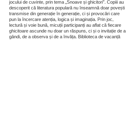
jocului de cuvinte, prin tema „Snoave și ghicitori”. Copiii au
descoperit că literatura populară nu înseamnă doar povești
transmise din generație în generație, ci și provocări care
pun la încercare atenția, logica și imaginația. Prin joc,
lectură și voie bună, micuții participanți au aflat că fiecare
ghicitoare ascunde nu doar un răspuns, ci și o invitație de a
gândi, de a observa și de a învăța. Biblioteca de vacanță