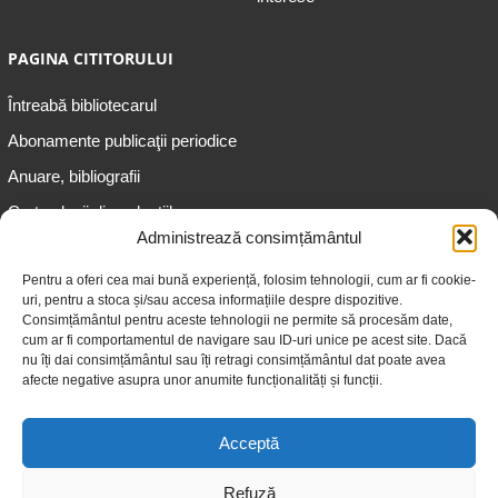
PAGINA CITITORULUI
Întreabă bibliotecarul
Abonamente publicaţii periodice
Anuare, bibliografii
Cartea lunii din colecțiile
speciale
Administrează consimțământul
Informații pentru copii
Pentru a oferi cea mai bună experiență, folosim tehnologii, cum ar fi cookie-
uri, pentru a stoca și/sau accesa informațiile despre dispozitive.
Informații pentru adolescenți
Consimțământul pentru aceste tehnologii ne permite să procesăm date,
Informații pentru adulți
cum ar fi comportamentul de navigare sau ID-uri unice pe acest site. Dacă
nu îți dai consimțământul sau îți retragi consimțământul dat poate avea
Informații pentru seniori
afecte negative asupra unor anumite funcționalități și funcții.
Biblioteci publice
Acceptă
Refuză