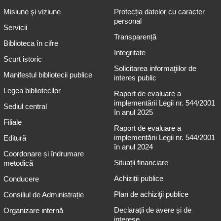
Misiune şi viziune
Protecția datelor cu caracter
personal
Servicii
Transparență
Biblioteca în cifre
Integritate
Scurt istoric
Solicitarea informaţiilor de
Manifestul bibliotecii publice
interes public
Legea bibliotecilor
Raport de evaluare a
implementării Legii nr. 544/2001
Sediul central
în anul 2025
Filiale
Raport de evaluare a
implementării Legii nr. 544/2001
Editură
în anul 2024
Coordonare și îndrumare
Situații financiare
metodică
Achiziții publice
Conducere
Plan de achiziţii publice
Consiliul de Administrație
Declarații de avere și de
Organizare internă
interese