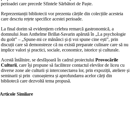
perioadei care precede Sfintele Sărbători de Paște.
Reprezentanții bibliotecii vor prezenta cărțile din colecțiile acesteia
care descriu rețete specifice acestei perioade.
La final dorim să evidențiem celebra remarcă gastronomică, a
domnului Jean Anthelme Brillat-Savarin apărută în „La psychologie
du goȗt” – „Spune-mi ce mănânci și-ți voi spune cine ești”, prin
discuții care să demonstreze că nu există preparate culinare care să nu
implice valori și practici, sociale, economice, istorice și culturale.
Acestă întâlnire, se desfășoară în cadrul proiectului
Provocările
Culturii
, care își propune să faciliteze contactul elevilor de liceu cu
diverse zone ale culturii și interconectarea lor, prin expoziții, ateliere și
seminarii și prin cunoașterea și aprofundarea acelor cărți din
bibliotecă care dezvoltă tema propusă.
Articole Similare