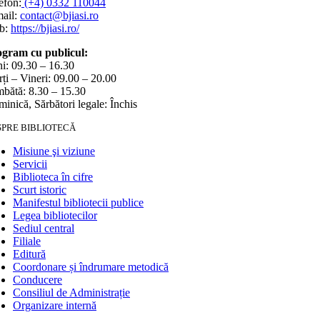
efon:
(+4) 0332 110044
ail:
contact@bjiasi.ro
b:
https://bjiasi.ro/
gram cu publicul:
i: 09.30 – 16.30
ți – Vineri: 09.00 – 20.00
bătă: 8.30 – 15.30
inică, Sărbători legale: Închis
SPRE BIBLIOTECĂ
Misiune şi viziune
Servicii
Biblioteca în cifre
Scurt istoric
Manifestul bibliotecii publice
Legea bibliotecilor
Sediul central
Filiale
Editură
Coordonare și îndrumare metodică
Conducere
Consiliul de Administrație
Organizare internă