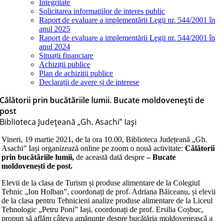
Integritate
Solicitarea informaţiilor de interes public
Raport de evaluare a implementării Legii nr. 544/2001 în
anul 2025
Raport de evaluare a implementării Legii nr. 544/2001 în
anul 2024
Situații financiare
Achiziții publice
Plan de achiziţii publice
Declarații de avere și de interese
Călătorii prin bucătăriile lumii. Bucate moldovenești de
post
Biblioteca Judeţeană „Gh. Asachi” Iaşi
Vineri, 19 martie 2021, de la ora 10.00, Biblioteca Județeană „Gh.
Asachi” Iași organizează online pe zoom o nouă activitate:
Călătorii
prin bucătăriile lumii,
de această dată despre
– Bucate
moldovenești de post.
Elevii de la clasa de Turism și produse alimentare de la Colegiul
Tehnic „Ion Holban”, coordonați de prof. Adriana Băiceanu, și elevii
de la clasa pentru Tehnicieni analize produse alimentare de la Liceul
Tehnologic „Petru Poni” Iași, coordonați de prof. Ersilia Coșbuc,
propun să aflăm câteva amănunte despre bucătăria moldovenească a