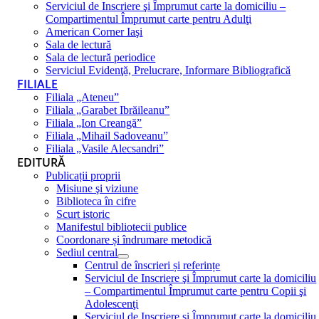
Serviciul de Inscriere şi Împrumut carte la domiciliu –
Compartimentul Împrumut carte pentru Adulţi
American Corner Iaşi
Sala de lectură
Sala de lectură periodice
Serviciul Evidenţă, Prelucrare, Informare Bibliografică
FILIALE
Filiala „Ateneu”
Filiala „Garabet Ibrăileanu”
Filiala „Ion Creangă”
Filiala „Mihail Sadoveanu”
Filiala „Vasile Alecsandri”
EDITURĂ
Publicații proprii
Misiune şi viziune
Biblioteca în cifre
Scurt istoric
Manifestul bibliotecii publice
Coordonare și îndrumare metodică
Sediul central
Centrul de înscrieri și referințe
Serviciul de Inscriere şi Împrumut carte la domiciliu
– Compartimentul Împrumut carte pentru Copii şi
Adolescenţi
Serviciul de Inscriere şi Împrumut carte la domiciliu