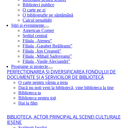
Biblioteci publice
O carte pe zi
O bibliografie pe săptămână
Calcul penalități
Ştiri şi evenimente
American Corner
Sediul central
Filiala „Ateneu”
Filiala „Garabet Ibrăileanu”
Filiala „Ion Creangă”
Filiala „Mihail Sadoveanu”
Filiala „Vasile Alecsandri”
Programe şi proiecte
PERFECŢIONAREA ŞI DIVERSIFICAREA FONDULUI DE
DOCUMENTE ŞI A SERVICIILOR DE BIBLIOTECĂ
O carte pentru vârsta a treia
Dacă nu poţi veni la bibliotecă, vine biblioteca la tine
Biblioteca ta
Biblioteca pentru toţi
Hai la film
BIBLIOTECA, ACTOR PRINCIPAL AL SCENEI CULTURALE
IEŞENE
Scriitorii Iaşului