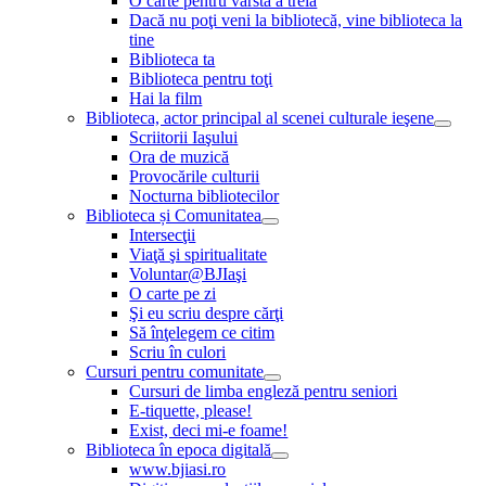
O carte pentru vârsta a treia
Dacă nu poţi veni la bibliotecă, vine biblioteca la
tine
Biblioteca ta
Biblioteca pentru toţi
Hai la film
Biblioteca, actor principal al scenei culturale ieşene
Scriitorii Iaşului
Ora de muzică
Provocările culturii
Nocturna bibliotecilor
Biblioteca și Comunitatea
Intersecţii
Viaţă şi spiritualitate
Voluntar@BJIaşi
O carte pe zi
Şi eu scriu despre cărţi
Să înţelegem ce citim
Scriu în culori
Cursuri pentru comunitate
Cursuri de limba engleză pentru seniori
E-tiquette, please!
Exist, deci mi-e foame!
Biblioteca în epoca digitală
www.bjiasi.ro