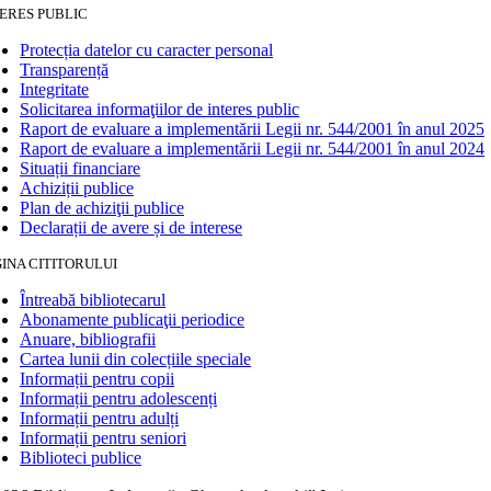
ERES PUBLIC
Protecția datelor cu caracter personal
Transparență
Integritate
Solicitarea informaţiilor de interes public
Raport de evaluare a implementării Legii nr. 544/2001 în anul 2025
Raport de evaluare a implementării Legii nr. 544/2001 în anul 2024
Situații financiare
Achiziții publice
Plan de achiziţii publice
Declarații de avere și de interese
INA CITITORULUI
Întreabă bibliotecarul
Abonamente publicaţii periodice
Anuare, bibliografii
Cartea lunii din colecțiile speciale
Informații pentru copii
Informații pentru adolescenți
Informații pentru adulți
Informații pentru seniori
Biblioteci publice