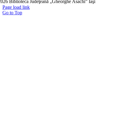
026 Biblioteca Judeţeană „Gheorghe Asachi” Iaşi
Page load link
Go to Top