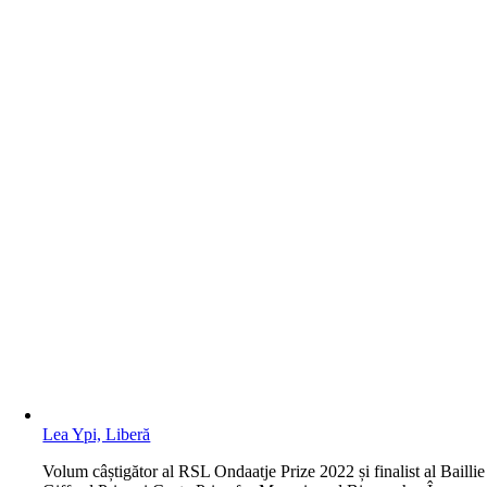
Lea Ypi, Liberă
V
olum câștigător al RSL Ondaatje Prize 2022 și finalist al Baillie