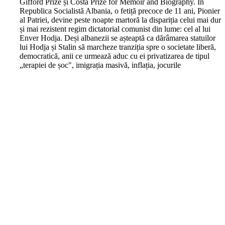
Gifford Prize și Costa Prize for Memoir and Biography. În
Republica Socialistă Albania, o fetiță precoce de 11 ani, Pionier
al Patriei, devine peste noapte martoră la dispariția celui mai dur
și mai rezistent regim dictatorial comunist din lume: cel al lui
Enver Hodja. Deși albanezii se așteaptă ca dărâmarea statuilor
lui Hodja și Stalin să marcheze tranziția spre o societate liberă,
democratică, anii ce urmează aduc cu ei privatizarea de tipul
„terapiei de șoc", imigrația masivă, inflația, jocurile