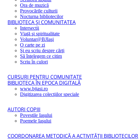
Ora de muzică
Provocările culturii
Nocturna bibliotecilor
BIBLIOTECA ŞI COMUNITATEA
Intersecţii
Viaţă şi spiritualitate
Voluntar@BJIaşi
O carte pe zi
Şi eu scriu despre cărţi
Să înţelegem ce citim
Scriu în culori
CURSURI PENTRU COMUNITATE
BIBLIOTECA ÎN EPOCA DIGITALĂ
www.bjiasi.ro
Digitizarea colecţiilor speciale
AUTORI COPIII
Poveştile Iaşului
Poemele Iaşului
COORDONAREA METODICĂ A ACTIVITĂŢII BIBLIOTECILOR