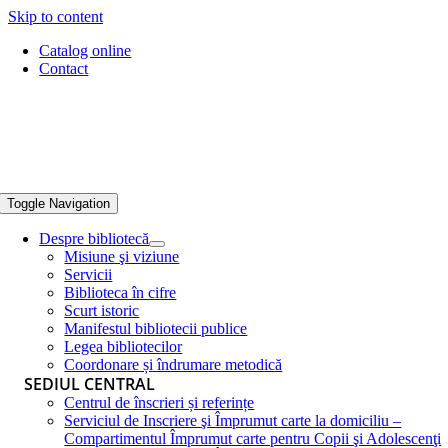
Skip to content
Catalog online
Contact
Toggle Navigation
Despre bibliotecă
Misiune şi viziune
Servicii
Biblioteca în cifre
Scurt istoric
Manifestul bibliotecii publice
Legea bibliotecilor
Coordonare și îndrumare metodică
SEDIUL CENTRAL
Centrul de înscrieri și referințe
Serviciul de Inscriere şi Împrumut carte la domiciliu –
Compartimentul Împrumut carte pentru Copii şi Adolescenţi