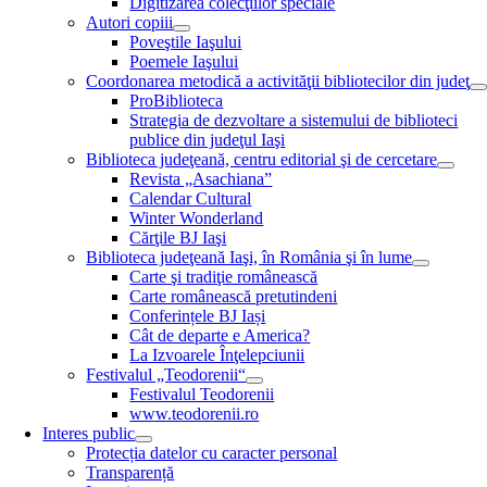
Digitizarea colecţiilor speciale
Autori copiii
Poveştile Iaşului
Poemele Iaşului
Coordonarea metodică a activităţii bibliotecilor din judeţ
ProBiblioteca
Strategia de dezvoltare a sistemului de biblioteci
publice din judeţul Iaşi
Biblioteca judeţeană, centru editorial şi de cercetare
Revista „Asachiana”
Calendar Cultural
Winter Wonderland
Cărţile BJ Iaşi
Biblioteca judeţeană Iaşi, în România şi în lume
Carte şi tradiţie românească
Carte românească pretutindeni
Conferințele BJ Iași
Cât de departe e America?
La Izvoarele Înţelepciunii
Festivalul „Teodorenii“
Festivalul Teodorenii
www.teodorenii.ro
Interes public
Protecția datelor cu caracter personal
Transparență