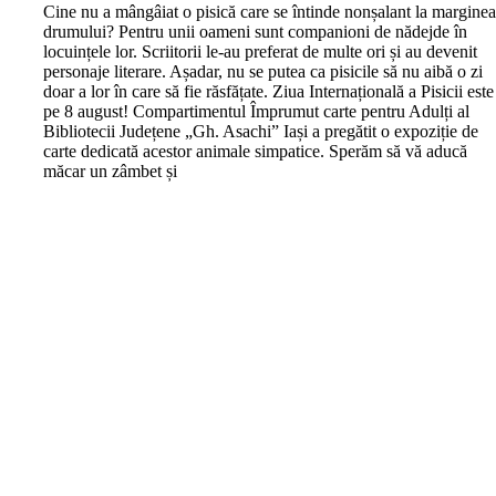
C
ine nu a mângâiat o pisică care se întinde nonșalant la margine
drumului? Pentru unii oameni sunt companioni de nădejde în
locuințele lor. Scriitorii le-au preferat de multe ori și au devenit
personaje literare. Așadar, nu se putea ca pisicile să nu aibă o zi
doar a lor în care să fie răsfățate. Ziua Internațională a Pisicii este
pe 8 august! Compartimentul Împrumut carte pentru Adulți al
Bibliotecii Județene „Gh. Asachi” Iași a pregătit o expoziție de
carte dedicată acestor animale simpatice. Sperăm să vă aducă
măcar un zâmbet și