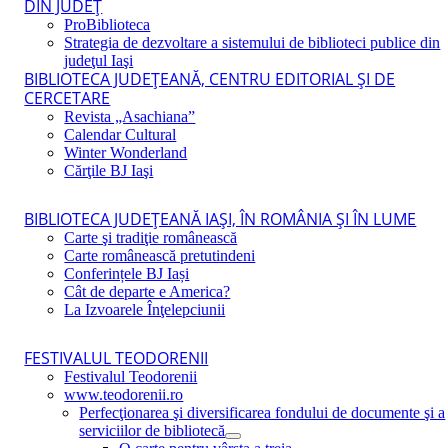
DIN JUDEŢ
ProBiblioteca
Strategia de dezvoltare a sistemului de biblioteci publice din
judeţul Iaşi
BIBLIOTECA JUDEŢEANĂ, CENTRU EDITORIAL ŞI DE
CERCETARE
Revista „Asachiana”
Calendar Cultural
Winter Wonderland
Cărţile BJ Iaşi
BIBLIOTECA JUDEŢEANĂ IAŞI, ÎN ROMÂNIA ŞI ÎN LUME
Carte şi tradiţie românească
Carte românească pretutindeni
Conferințele BJ Iași
Cât de departe e America?
La Izvoarele Înţelepciunii
FESTIVALUL TEODORENII
Festivalul Teodorenii
www.teodorenii.ro
Perfecţionarea şi diversificarea fondului de documente şi a
serviciilor de bibliotecă