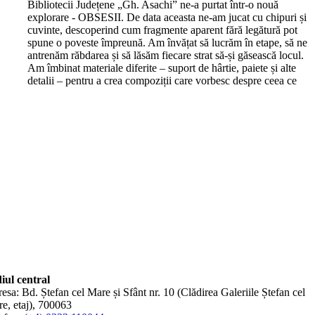
Bibliotecii Județene „Gh. Asachi” ne-a purtat într-o nouă
explorare - OBSESII. De data aceasta ne-am jucat cu chipuri și
cuvinte, descoperind cum fragmente aparent fără legătură pot
spune o poveste împreună. Am învățat să lucrăm în etape, să ne
antrenăm răbdarea și să lăsăm fiecare strat să-și găsească locul.
Am îmbinat materiale diferite – suport de hârtie, paiete și alte
detalii – pentru a crea compoziții care vorbesc despre ceea ce
iul central
esa: Bd. Ștefan cel Mare și Sfânt nr. 10 (Clădirea Galeriile Ștefan cel
e, etaj), 700063