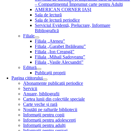
– Compartimentul Împrumut carte pentru Adulţi
AMERICAN CORNER IAŞI
Sala de lectură
Sala de lectură periodice
Serviciul Evidenţă, Prelucrare, Informare
Bibliografică
Filiale
Filiala „Ateneu”
Filiala „Garabet Ibrăileanu”
Filiala „Ion Creangă”
Filiala „Mihail Sadoveanu”
Filiala „Vasile Alecsandri”
Editură
Publicații proprii
Pagina cititorului
Abonamente publicaţii periodice
Servicii
Anuare, bibliografii
Cartea lunii din colecțiile speciale
Carte veche și rară
Noutăţi pe rafturile bibliotecii
Informații pentru copii
Informații pentru adolescenți
Informații pentru adulți
Informații pentru seniori