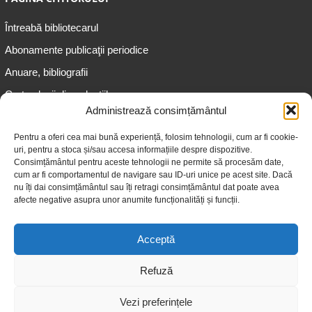
Întreabă bibliotecarul
Abonamente publicaţii periodice
Anuare, bibliografii
Cartea lunii din colecțiile
speciale
Administrează consimțământul
Informații pentru copii
Pentru a oferi cea mai bună experiență, folosim tehnologii, cum ar fi cookie-
uri, pentru a stoca și/sau accesa informațiile despre dispozitive.
Informații pentru adolescenți
Consimțământul pentru aceste tehnologii ne permite să procesăm date,
Informații pentru adulți
cum ar fi comportamentul de navigare sau ID-uri unice pe acest site. Dacă
nu îți dai consimțământul sau îți retragi consimțământul dat poate avea
Informații pentru seniori
afecte negative asupra unor anumite funcționalități și funcții.
Biblioteci publice
Acceptă
Refuză
Vezi preferințele
© 2026 Biblioteca Judeţeană „Gheorghe Asachi” Iaşi