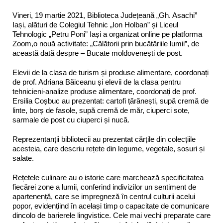
Vineri, 19 martie 2021, Biblioteca Județeană „Gh. Asachi”
Iași, alături de Colegiul Tehnic „Ion Holban” și Liceul
Tehnologic „Petru Poni” Iași a organizat online pe platforma
Zoom,o nouă activitate: „Călătorii prin bucătăriile lumii”, de
această dată despre – Bucate moldovenești de post.
Elevii de la clasa de turism și produse alimentare, coordonați
de prof. Adriana Băiceanu și elevii de la clasa pentru
tehnicieni-analize produse alimentare, coordonați de prof.
Ersilia Coșbuc au prezentat: cartofi țărănești, supă cremă de
linte, borș de fasole, supă cremă de măr, ciuperci sote,
sarmale de post cu ciuperci și nucă.
Reprezentanții bibliotecii au prezentat cărțile din colecțiile
acesteia, care descriu rețete din legume, vegetale, sosuri și
salate.
Rețetele culinare au o istorie care marchează specificitatea
fiecărei zone a lumii, conferind indivizilor un sentiment de
apartenență, care se impregneză în centrul culturii acelui
popor, evidențiind în același timp o capacitate de comunicare
dincolo de barierele lingvistice. Cele mai vechi preparate care