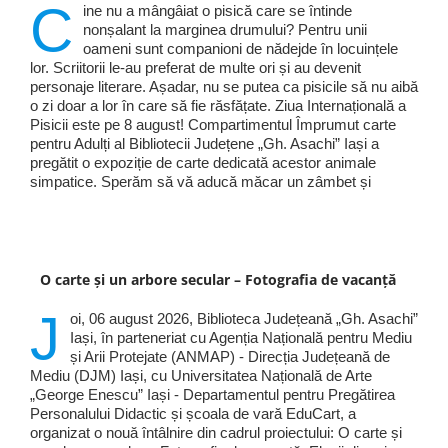
C
ine nu a mângâiat o pisică care se întinde
nonșalant la marginea drumului? Pentru unii
oameni sunt companioni de nădejde în locuințele
lor. Scriitorii le-au preferat de multe ori și au devenit
personaje literare. Așadar, nu se putea ca pisicile să nu aibă
o zi doar a lor în care să fie răsfățate. Ziua Internațională a
Pisicii este pe 8 august! Compartimentul Împrumut carte
pentru Adulți al Bibliotecii Județene „Gh. Asachi” Iași a
pregătit o expoziție de carte dedicată acestor animale
simpatice. Sperăm să vă aducă măcar un zâmbet și
O carte și un arbore secular – Fotografia de vacanță
J
oi, 06 august 2026, Biblioteca Județeană „Gh. Asachi”
Iași, în parteneriat cu Agenția Națională pentru Mediu
și Arii Protejate (ANMAP) - Direcția Județeană de
Mediu (DJM) Iași, cu Universitatea Națională de Arte
„George Enescu” Iași - Departamentul pentru Pregătirea
Personalului Didactic și școala de vară EduCart, a
organizat o nouă întâlnire din cadrul proiectului: O carte și