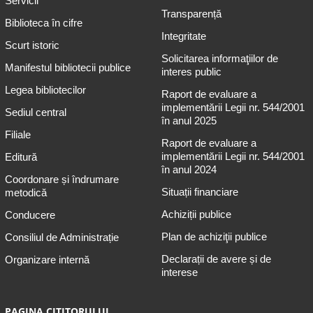
Servicii
Transparență
Biblioteca în cifre
Integritate
Scurt istoric
Solicitarea informaţiilor de
Manifestul bibliotecii publice
interes public
Legea bibliotecilor
Raport de evaluare a
implementării Legii nr. 544/2001
Sediul central
în anul 2025
Filiale
Raport de evaluare a
implementării Legii nr. 544/2001
Editură
în anul 2024
Coordonare și îndrumare
Situații financiare
metodică
Achiziții publice
Conducere
Plan de achiziţii publice
Consiliul de Administrație
Declarații de avere și de
Organizare internă
interese
PAGINA CITITORULUI