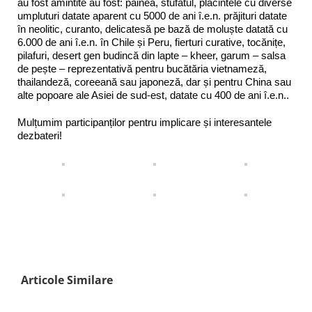
au fost amintite au fost: pâinea, stufatul, plăcintele cu diverse
umpluturi datate aparent cu 5000 de ani î.e.n. prăjituri datate
în neolitic, curanto, delicatesă pe bază de moluște datată cu
6.000 de ani î.e.n. în Chile și Peru, fierturi curative, tocănițe,
pilafuri, desert gen budincă din lapte – kheer, garum – salsa
de pește – reprezentativă pentru bucătăria vietnameză,
thailandeză, coreeană sau japoneză, dar și pentru China sau
alte popoare ale Asiei de sud-est, datate cu 400 de ani î.e.n..
Mulțumim participanților pentru implicare și interesantele
dezbateri!
Articole Similare