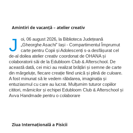
Amintiri de vacanță – atelier creativ
J
oi, 06 august 2026, la Biblioteca Județeană
„Gheorghe Asachi” Iași - Compartimentul Împrumut
carte pentru Copii și Adolescenți s-a desfășurat cel
de-al doilea atelier creativ coordonat de OHANA și
colaboratorii săi de la Edubloom Club & Afterschool. De
această dată, cei mici au realizat brățări și semne de carte
din mărgeluțe, fiecare creație fiind unică și plină de culoare.
A fost minunat să le vedem răbdarea, imaginația și
entuziasmul cu care au lucrat. Mulțumim tuturor copiilor
cititori, mămicilor și echipei Edubloom Club & Afterschool și
Avva Handmade pentru o colaborare
Ziua Internațională a Pisicii