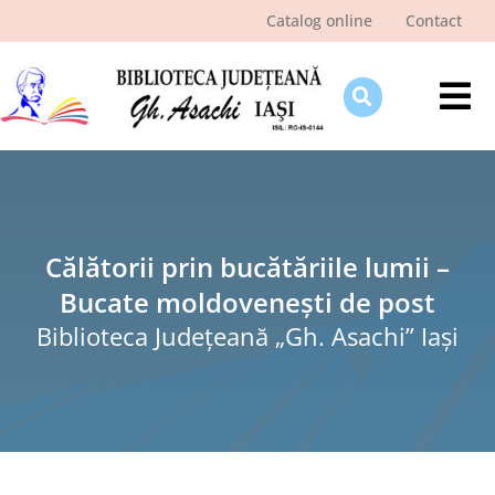
Skip
Catalog online
Contact
to
content
Tog
Nav
Despre bibliotecă
Pagina cititorului
Ştiri şi evenimente
Călătorii prin bucătăriile lumii –
Bucate moldovenești de post
Programe şi proiecte
Biblioteca Judeţeană „Gh. Asachi” Iaşi
Interes public