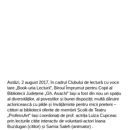
Astăzi, 2 august 2017, în cadrul Clubului de lectură cu voce
tare „Book-uria Lecturii”, Biroul Împrumut pentru Copii al
Bibliotecii Județene „Gh. Asachi” Iași a fost din nou un spațiu
al diversităților, al poveștilor și bunei dispoziții; multă dăruire
actoricească cu pilde și învățăminte pentru micii prieteni –
cititori ai bibliotecii oferite de membrii Școlii de Teatru
„ProfessArt” Iași coordonați de prof. actrița Luiza Cupceac
prin lecturile citite interactiv de voluntarii-
actori Ioana
Buzdugan (cititor) și Samia Saleh (animator) .