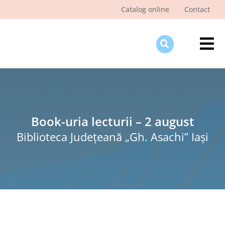
Skip
Catalog online
Contact
to
content
Tog
Nav
Des
Pagi
Şti
Book-uria lecturii – 2 august
Biblioteca Judeţeană „Gh. Asachi” Iaşi
Pro
Int