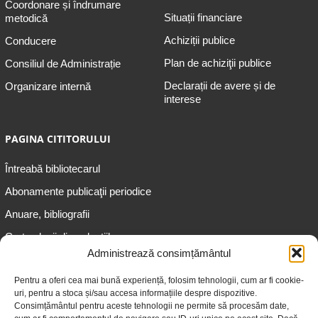
Coordonare și îndrumare
Situații financiare
metodică
Achiziții publice
Conducere
Plan de achiziţii publice
Consiliul de Administrație
Declarații de avere și de
Organizare internă
interese
PAGINA CITITORULUI
Întreabă bibliotecarul
Abonamente publicaţii periodice
Anuare, bibliografii
Cartea lunii din colecțiile
speciale
Administrează consimțământul
Informații pentru copii
Pentru a oferi cea mai bună experiență, folosim tehnologii, cum ar fi cookie-
uri, pentru a stoca și/sau accesa informațiile despre dispozitive.
Informații pentru adolescenți
Consimțământul pentru aceste tehnologii ne permite să procesăm date,