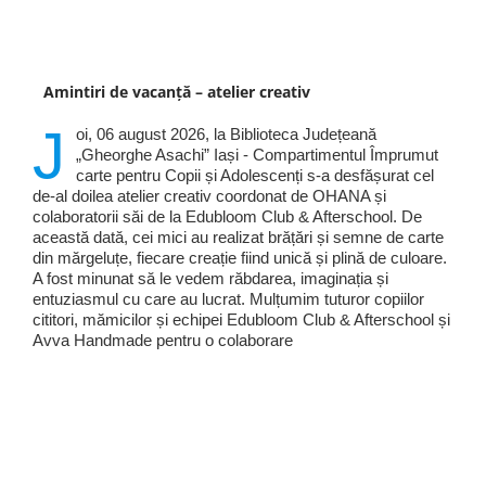
Amintiri de vacanță – atelier creativ
J
oi, 06 august 2026, la Biblioteca Județeană
„Gheorghe Asachi” Iași - Compartimentul Împrumut
carte pentru Copii și Adolescenți s-a desfășurat cel
de-al doilea atelier creativ coordonat de OHANA și
colaboratorii săi de la Edubloom Club & Afterschool. De
această dată, cei mici au realizat brățări și semne de carte
din mărgeluțe, fiecare creație fiind unică și plină de culoare.
A fost minunat să le vedem răbdarea, imaginația și
entuziasmul cu care au lucrat. Mulțumim tuturor copiilor
cititori, mămicilor și echipei Edubloom Club & Afterschool și
Avva Handmade pentru o colaborare