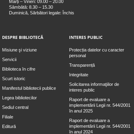
Marți – Vineri: 09.00 – 20.00
Sâmbătă: 8.30 – 15.30
Duminică, Sărbători legale: Închis
DESPRE BIBLIOTECĂ
INTERES PUBLIC
Misiune şi viziune
Protecția datelor cu caracter
personal
Servicii
Transparență
Biblioteca în cifre
Integritate
Scurt istoric
Solicitarea informaţiilor de
Manifestul bibliotecii publice
interes public
Legea bibliotecilor
Raport de evaluare a
implementării Legii nr. 544/2001
Sediul central
în anul 2025
Filiale
Raport de evaluare a
implementării Legii nr. 544/2001
Editură
în anul 2024