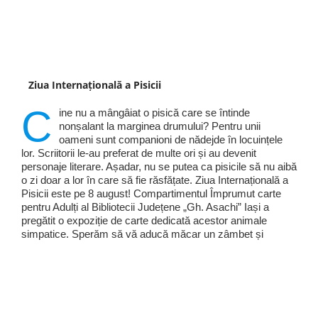
Ziua Internațională a Pisicii
C
ine nu a mângâiat o pisică care se întinde
nonșalant la marginea drumului? Pentru unii
oameni sunt companioni de nădejde în locuințele
lor. Scriitorii le-au preferat de multe ori și au devenit
personaje literare. Așadar, nu se putea ca pisicile să nu aibă
o zi doar a lor în care să fie răsfățate. Ziua Internațională a
Pisicii este pe 8 august! Compartimentul Împrumut carte
pentru Adulți al Bibliotecii Județene „Gh. Asachi” Iași a
pregătit o expoziție de carte dedicată acestor animale
simpatice. Sperăm să vă aducă măcar un zâmbet și