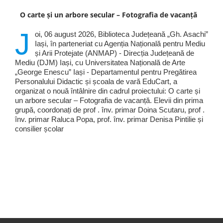
O carte și un arbore secular – Fotografia de vacanță
J
oi, 06 august 2026, Biblioteca Județeană „Gh. Asachi”
Iași, în parteneriat cu Agenția Națională pentru Mediu
și Arii Protejate (ANMAP) - Direcția Județeană de
Mediu (DJM) Iași, cu Universitatea Națională de Arte
„George Enescu” Iași - Departamentul pentru Pregătirea
Personalului Didactic și școala de vară EduCart, a
organizat o nouă întâlnire din cadrul proiectului: O carte și
un arbore secular – Fotografia de vacanță. Elevii din prima
grupă, coordonați de prof . înv. primar Doina Scutaru, prof .
înv. primar Raluca Popa, prof. înv. primar Denisa Pintilie și
consilier școlar