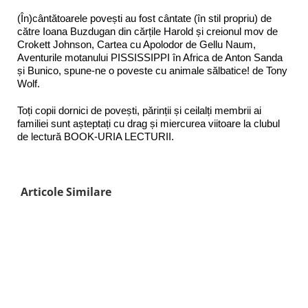
(În)cântătoarele povești au fost cântate (în stil propriu) de
către Ioana Buzdugan din cărțile Harold și creionul mov de
Crokett Johnson, Cartea cu Apolodor de Gellu Naum,
Aventurile motanului PISSISSIPPI în Africa de Anton Sanda
și Bunico, spune-ne o poveste cu animale sălbatice! de Tony
Wolf.
Toți copii dornici de povești, părinții și ceilalți membrii ai
familiei sunt așteptați cu drag și miercurea viitoare la clubul
de lectură BOOK-URIA LECTURII.
Articole Similare