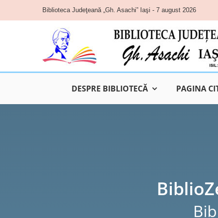
Skip
Biblioteca Judeţeană „Gh. Asachi” Iaşi - 7 august 2026
to
content
DESPRE BIBLIOTECĂ
PAGINA CI
BiblioZ
Bib