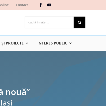
online
Contact
Cautare...
ŞI PROIECTE
INTERES PUBLIC
ță nouă”
Iaşi