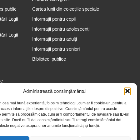
es public
Cartea lunii din colecțiile speciale
rii Legii
Informații pentru copii
Informații pentru adolescenți
rii Legii
Informații pentru adulți
Informații pentru seniori
Biblioteci publice
se
Administrează consimțământul
ri cea mai bună experiență, folosim tehnologii, cum ar fi cookie-uri, pentru a
 accesa informațiile despre dispozitive. Consimțământul pentru aceste
e permite să procesăm date, cum ar fi comportamentul de navigare sau ID-uri
st site. Dacă nu îți dai consimțământul sau îți retragi consimțământul dat
fecte negative asupra unor anumite funcționalități și funcții.