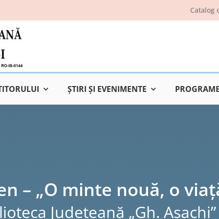
Catalog 
TITORULUI
ŞTIRI ŞI EVENIMENTE
PROGRAME 
en – „O minte nouă, o via
lioteca Judeţeană „Gh. Asachi” 