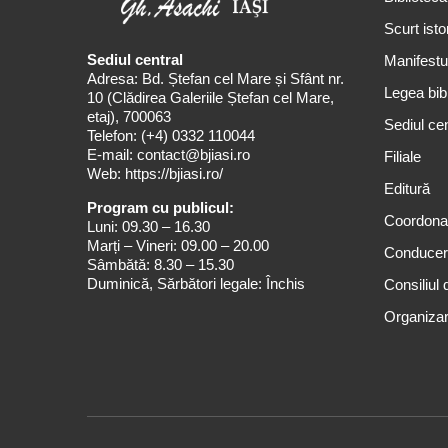
Scurt isto
Sediul central
Manifestul
Adresa: Bd. Ștefan cel Mare și Sfânt nr.
Legea bibl
10 (Clădirea Galeriile Ștefan cel Mare,
etaj), 700063
Sediul cen
Telefon:
(+4) 0332 110044
E-mail:
contact@bjiasi.ro
Filiale
Web:
https://bjiasi.ro/
Editură
Program cu publicul:
Coordona
Luni: 09.30 – 16.30
Marți – Vineri: 09.00 – 20.00
Conduce
Sâmbătă: 8.30 – 15.30
Duminică, Sărbători legale: Închis
Consiliul 
Organizar