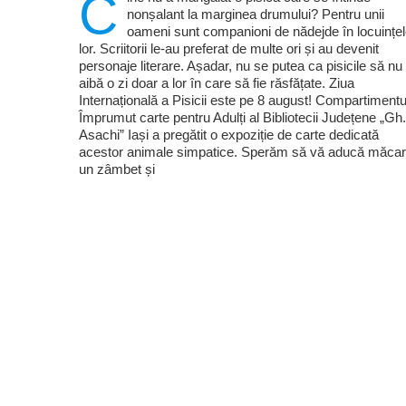
C
nonșalant la marginea drumului? Pentru unii
oameni sunt companioni de nădejde în locuințe
lor. Scriitorii le-au preferat de multe ori și au devenit
personaje literare. Așadar, nu se putea ca pisicile să nu
aibă o zi doar a lor în care să fie răsfățate. Ziua
Internațională a Pisicii este pe 8 august! Compartimentu
Împrumut carte pentru Adulți al Bibliotecii Județene „Gh.
Asachi” Iași a pregătit o expoziție de carte dedicată
acestor animale simpatice. Sperăm să vă aducă măcar
un zâmbet și