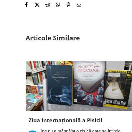
Articole Similare
Ziua Internațională a Pisicii
ine nu a mângâiat o pisică care se întinde