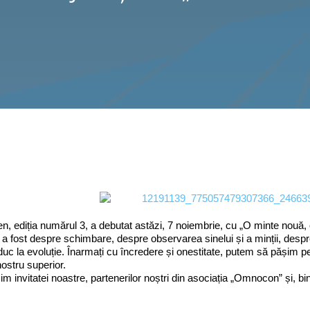
en, ediția numărul 3, a debutat astăzi, 7 noiembrie, cu „O minte nouă,
a fost despre schimbare, despre observarea sinelui și a minții, despr
uc la evoluție. Înarmați cu încredere și onestitate, putem să pășim p
nostru superior.
m invitatei noastre, partenerilor noștri din asociația „Omnocon” și, bin