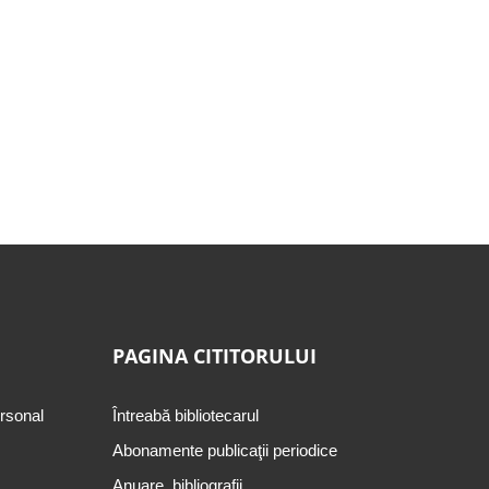
PAGINA CITITORULUI
ersonal
Întreabă bibliotecarul
Abonamente publicaţii periodice
Anuare, bibliografii