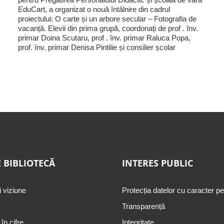
EduCart, a organizat o nouă întâlnire din cadrul
proiectului: O carte și un arbore secular – Fotografia de
vacanță. Elevii din prima grupă, coordonați de prof . înv.
primar Doina Scutaru, prof . înv. primar Raluca Popa,
prof. înv. primar Denisa Pintilie și consilier școlar
 BIBLIOTECĂ
INTERES PUBLIC
i viziune
Protecția datelor cu caracter p
Transparență
 în cifre
Integritate