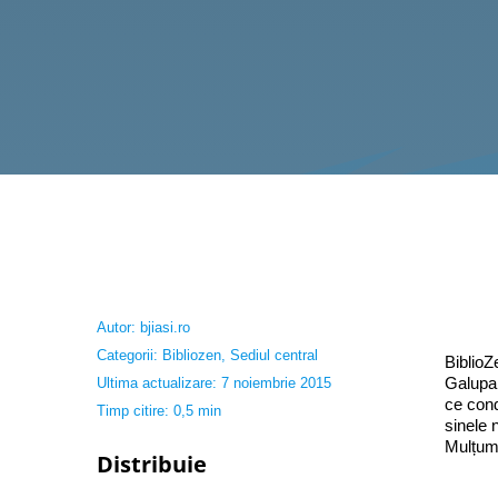
Autor:
bjiasi.ro
Categorii:
Bibliozen
,
Sediul central
BiblioZ
Galupa 
Ultima actualizare: 7 noiembrie 2015
ce cond
Timp citire: 0,5 min
sinele 
Mulțumi
Distribuie