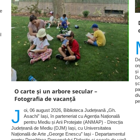
le
l
De
or
și
Do
șc
pa
O carte și un arbore secular –
di
Fotografia de vacanță
pe
J
oi, 06 august 2026, Biblioteca Județeană „Gh.
Asachi” Iași, în parteneriat cu Agenția Națională
pentru Mediu și Arii Protejate (ANMAP) - Direcția
Județeană de Mediu (DJM) Iași, cu Universitatea
Națională de Arte „George Enescu” Iași - Departamentul
pentru Pregătirea Personalului Didactic și școala de vară