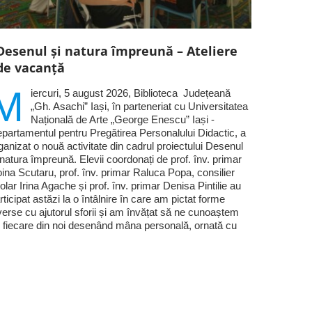
Desenul și natura împreună – Ateliere
de vacanță
M
iercuri, 5 august 2026, Biblioteca Județeană
„Gh. Asachi” Iași, în parteneriat cu Universitatea
Națională de Arte „George Enescu” Iași -
partamentul pentru Pregătirea Personalului Didactic, a
ganizat o nouă activitate din cadrul proiectului Desenul
 natura împreună. Elevii coordonați de prof. înv. primar
ina Scutaru, prof. înv. primar Raluca Popa, consilier
olar Irina Agache și prof. înv. primar Denisa Pintilie au
rticipat astăzi la o întâlnire în care am pictat forme
verse cu ajutorul sforii și am învățat să ne cunoaștem
 fiecare din noi desenând mâna personală, ornată cu