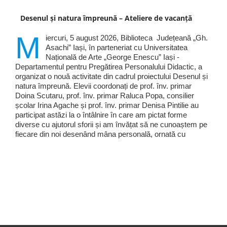
Desenul și natura împreună – Ateliere de vacanță
M
iercuri, 5 august 2026, Biblioteca Județeană „Gh.
Asachi” Iași, în parteneriat cu Universitatea
Națională de Arte „George Enescu” Iași -
Departamentul pentru Pregătirea Personalului Didactic, a
organizat o nouă activitate din cadrul proiectului Desenul și
natura împreună. Elevii coordonați de prof. înv. primar
Doina Scutaru, prof. înv. primar Raluca Popa, consilier
școlar Irina Agache și prof. înv. primar Denisa Pintilie au
participat astăzi la o întâlnire în care am pictat forme
diverse cu ajutorul sforii și am învățat să ne cunoaștem pe
fiecare din noi desenând mâna personală, ornată cu