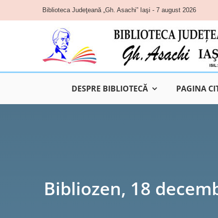
Skip
Biblioteca Judeţeană „Gh. Asachi” Iaşi - 7 august 2026
to
content
DESPRE BIBLIOTECĂ
PAGINA CI
Bibliozen, 18 decemb