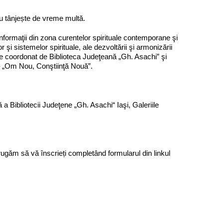
ru tânjește de vreme multă.
informaţii din zona curentelor spirituale contemporane şi
şi sistemelor spirituale, ale dezvoltării şi armonizării
 este coordonat de Biblioteca Judeţeană „Gh. Asachi” şi
 „Om Nou, Conştiinţă Nouă”.
 Bibliotecii Judeţene „Gh. Asachi“ Iaşi, Galeriile
rugăm să vă înscrieți completând formularul din linkul