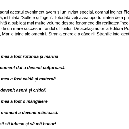
cadrul acestui eveniment avem și un invitat special, domnul inginer
Fl
ă, intitulată ”Suflete și îngeri”. Totodată veți avea oportunitatea de a pr
iță a publicat mai multe volume despre fenomene din realitatea înconj
 de un mare succes în rândul cititorilor. De același autor la Editura Po
l, Marile taine ale omenirii, Strania energie a gândirii, Straniile inteligenț
mea a fost rotundă și marină
moment dat a devenit colțuroasă.
mea a fost caldă și maternă
devenit aspră și critică.
mea a fost o mângâiere
n moment a devenit mânioasă.
it să iubesc și să mă bucur!