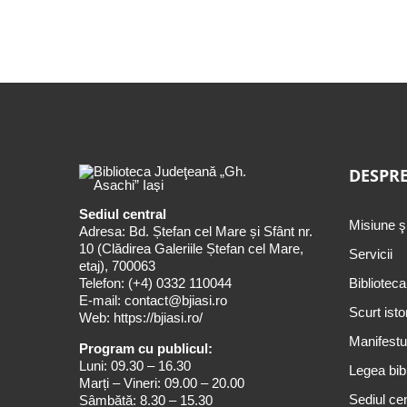
DESPRE
Sediul central
Misiune ş
Adresa: Bd. Ștefan cel Mare și Sfânt nr.
10 (Clădirea Galeriile Ștefan cel Mare,
Servicii
etaj), 700063
Telefon:
(+4) 0332 110044
Biblioteca
E-mail:
contact@bjiasi.ro
Scurt isto
Web:
https://bjiasi.ro/
Manifestul
Program cu publicul:
Luni: 09.30 – 16.30
Legea bibl
Marți – Vineri: 09.00 – 20.00
Sediul cen
Sâmbătă: 8.30 – 15.30