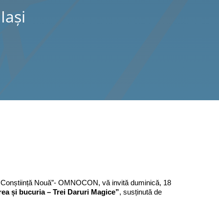
Iaşi
u, Conștiință Nouă”- OMNOCON, vă invită duminică, 18
rea și bucuria – Trei Daruri Magice
”
, susținută de