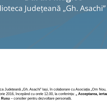
lioteca Judeţeană „Gh. Asachi” 
eca Județeană „Gh. Asachi” Iași, în colaborare cu Asociația „Om No
ie 2016, începând cu orele 12.00, la conferința:
„
Acceptarea, ierta
a Rusu
– consilier pentru dezvoltare personală.