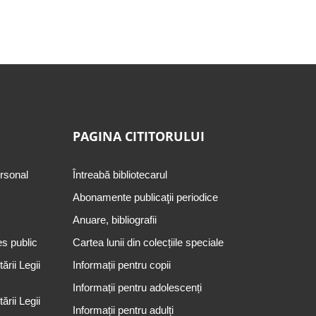
PAGINA CITITORULUI
ersonal
Întreabă bibliotecarul
Abonamente publicaţii periodice
Anuare, bibliografii
es public
Cartea lunii din colecțiile speciale
rii Legii
Informații pentru copii
Informații pentru adolescenți
rii Legii
Informații pentru adulți