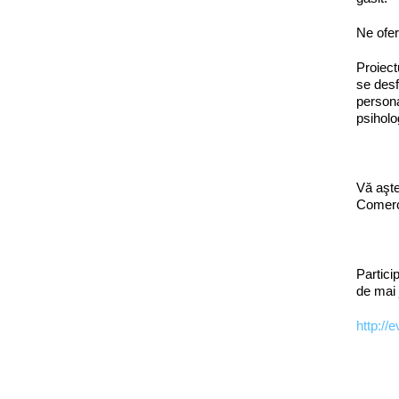
Ne ofer
Proiect
se desf
persona
psihol
Vă aşte
Comerci
Partici
de mai 
http://