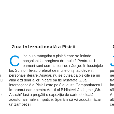
Ziua Internațională a Pisicii
C
ine nu a mângâiat o pisică care se întinde
nonșalant la marginea drumului? Pentru unii
oameni sunt companioni de nădejde în locuințele
lor. Scriitorii le-au preferat de multe ori și au devenit
pu
i
personaje literare. Așadar, nu se putea ca pisicile să nu
ne
lui
aibă o zi doar a lor în care să fie răsfățate. Ziua
fr
Internațională a Pisicii este pe 8 august! Compartimentul
îm
Împrumut carte pentru Adulți al Bibliotecii Județene „Gh.
ră
ei
Asachi” Iași a pregătit o expoziție de carte dedicată
Am
acestor animale simpatice. Sperăm să vă aducă măcar
al
un zâmbet și
ce