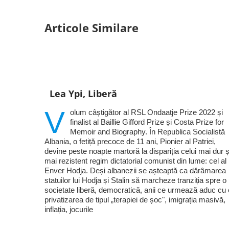
Articole Similare
Lea Ypi, Liberă
V
olum câștigător al RSL Ondaatje Prize 2022 și
finalist al Baillie Gifford Prize și Costa Prize for
Memoir and Biography. În Republica Socialistă
Albania, o fetiță precoce de 11 ani, Pionier al Patriei,
devine peste noapte martoră la dispariția celui mai dur ș
mai rezistent regim dictatorial comunist din lume: cel al 
Enver Hodja. Deși albanezii se așteaptă ca dărâmarea
statuilor lui Hodja și Stalin să marcheze tranziția spre o
societate liberă, democratică, anii ce urmează aduc cu 
privatizarea de tipul „terapiei de șoc", imigrația masivă,
inflația, jocurile