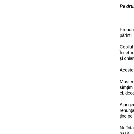
Pe dru
Pruncul
părinții
Copilul
Încet-î
și chiar
Aceste 
Moșteni
simțim 
ei, deoa
Ajungem
renunța
ține pe
Ne întâ
găsit.