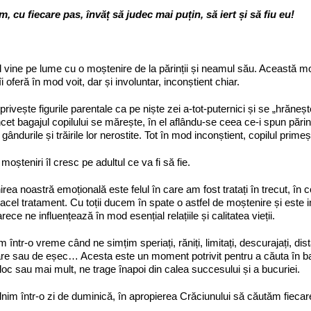
m, cu fiecare pas, învăț
să judec mai puțin,
să iert și să fiu eu!
 vine pe lume cu o moștenire de la părinții și neamul său. Această m
 îi oferă în mod voit, dar și involuntar, inconștient chiar.
 privește figurile parentale ca pe niște zei a-tot-puternici și se „hrăne
ncet bagajul copilului se mărește, în el aflându-se ceea ce-i spun părinți
 gândurile și trăirile lor nerostite. Tot în mod inconștient, copilul prime
moșteniri îl cresc pe adultul ce va fi să fie.
rea noastră emoțională este felul în care am fost tratați în trecut, în co
acel tratament. Cu toții ducem în spate o astfel de moștenire și este 
rece ne influențează în mod esențial relațiile și calitatea vieții.
 într-o vreme când ne simțim speriați, răniți, limitați, descurajați, dist
re sau de eșec… Acesta este un moment potrivit pentru a căuta în bag
 loc sau mai mult, ne trage înapoi din calea succesului și a bucuriei.
lnim într-o zi de duminică, în apropierea Crăciunului să căutăm fiec