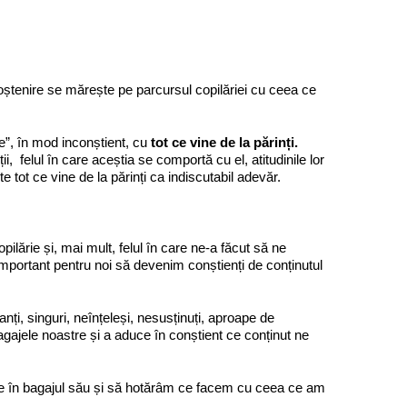
oștenire se mărește pe parcursul copilăriei cu ceea ce
ște”, în mod inconștient, cu
tot ce vine de la părinți
.
i, felul în care aceștia se comportă cu el, atitudinile lor
ște tot ce vine de la părinți ca indiscutabil adevăr.
pilărie și, mai mult, felul în care ne-a făcut să ne
important pentru noi să devenim conștienți de conținutul
anți, singuri, neînțeleși, nesusținuți, aproape de
ajele noastre și a aduce în conștient ce conținut ne
are în bagajul său și să hotărâm ce facem cu ceea ce am