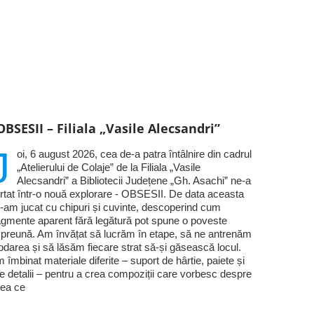
OBSESII – Filiala „Vasile Alecsandri”
J
oi, 6 august 2026, cea de-a patra întâlnire din cadrul
„Atelierului de Colaje” de la Filiala „Vasile
Alecsandri” a Bibliotecii Județene „Gh. Asachi” ne-a
rtat într-o nouă explorare - OBSESII. De data aceasta
-am jucat cu chipuri și cuvinte, descoperind cum
agmente aparent fără legătură pot spune o poveste
preună. Am învățat să lucrăm în etape, să ne antrenăm
bdarea și să lăsăm fiecare strat să-și găsească locul.
 îmbinat materiale diferite – suport de hârtie, paiete și
te detalii – pentru a crea compoziții care vorbesc despre
ea ce