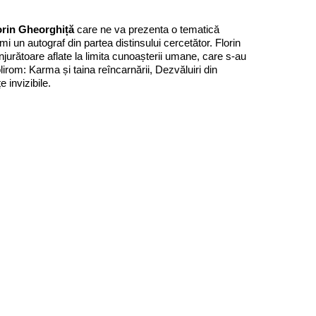
orin
Gheorghiță
care ne va prezenta o tematică
imi un autograf din partea distinsului cercetător. Florin
urătoare aflate la limita cunoașterii umane, care s-au
lirom: Karma și taina reîncarnării, Dezvăluiri din
e invizibile.