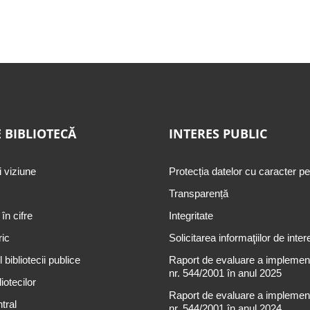
 BIBLIOTECĂ
INTERES PUBLIC
i viziune
Protecția datelor cu caracter p
Transparență
 în cifre
Integritate
ric
Solicitarea informaţiilor de inter
 bibliotecii publice
Raport de evaluare a implementă
nr. 544/2001 în anul 2025
iotecilor
Raport de evaluare a implementă
tral
nr. 544/2001 în anul 2024