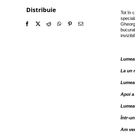
Distribuie
Tot în 
special
Gheorgh
bucurat
invizibi
Lumea 
La un 
Lumea 
Apoi a 
Lumea 
Într-u
Am ven