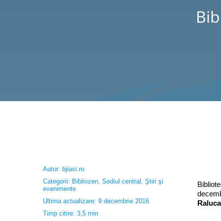
Bib
Autor:
bjiasi.ro
Categorii:
Bibliozen
,
Sediul central
,
Ştiri şi
Bibliot
evenimente
decembr
Ultima actualizare: 9 decembrie 2016
Raluc
Timp citire: 3,5 min