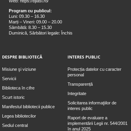
Web:
https://bjiasi.ro/
Program cu publicul:
Luni: 09.30 – 16.30
Marți – Vineri: 09.00 – 20.00
Sâmbătă: 8.30 – 15.30
Duminică, Sărbători legale: Închis
DESPRE BIBLIOTECĂ
INTERES PUBLIC
Misiune şi viziune
Protecția datelor cu caracter
personal
Servicii
Transparență
Biblioteca în cifre
Integritate
Scurt istoric
Solicitarea informaţiilor de
Manifestul bibliotecii publice
interes public
Legea bibliotecilor
Raport de evaluare a
implementării Legii nr. 544/2001
Sediul central
în anul 2025