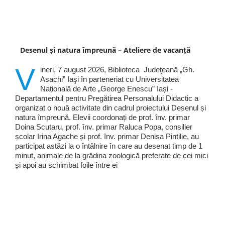
Desenul și natura împreună – Ateliere de vacanță
V
ineri, 7 august 2026, Biblioteca Judeţeană „Gh.
Asachi” Iaşi în parteneriat cu Universitatea
Națională de Arte „George Enescu” Iași -
Departamentul pentru Pregătirea Personalului Didactic a
organizat o nouă activitate din cadrul proiectului Desenul și
natura împreună. Elevii coordonați de prof. înv. primar
Doina Scutaru, prof. înv. primar Raluca Popa, consilier
școlar Irina Agache și prof. înv. primar Denisa Pintilie, au
participat astăzi la o întâlnire în care au desenat timp de 1
minut, animale de la grădina zoologică preferate de cei mici
și apoi au schimbat foile între ei