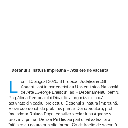
Desenul și natura împreună – Ateliere de vacanță
L
uni, 10 august 2026, Biblioteca Judeţeană „Gh.
Asachi” Iaşi în parteneriat cu Universitatea Națională
de Arte „George Enescu” Iași - Departamentul pentru
Pregătirea Personalului Didactic a organizat o nouă
activitate din cadrul proiectului Desenul și natura împreună.
Elevii coordonați de prof. înv. primar Doina Scutaru, prof.
înv. primar Raluca Popa, consilier școlar Irina Agache și
prof. înv. primar Denisa Pintilie, au participat astăzi la o
întâlnire cu natura sub alte forme. Ca distracție de vacanță