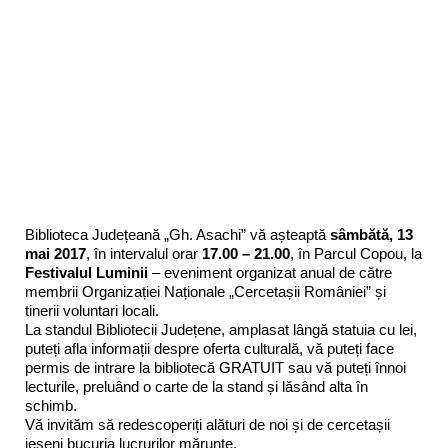
Biblioteca Județeană „Gh. Asachi” vă așteaptă
sâmbătă, 13
mai 2017
, în intervalul orar
17.00 – 21.00
, în Parcul Copou, la
Festivalul Luminii
– eveniment organizat anual de către
membrii Organizației Naționale „Cercetașii României” și
tinerii voluntari locali.
La standul Bibliotecii Județene, amplasat lângă statuia cu lei,
puteți afla informații despre oferta culturală, vă puteți face
permis de intrare la bibliotecă GRATUIT sau vă puteți înnoi
lecturile, preluând o carte de la stand și lăsând alta în
schimb.
Vă invităm să redescoperiți alături de noi și de cercetașii
ieșeni bucuria lucrurilor mărunte.