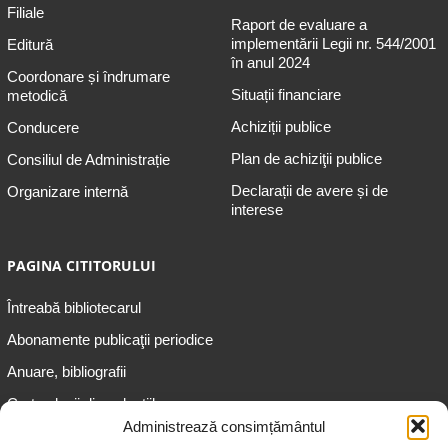
Filiale
Raport de evaluare a
implementării Legii nr. 544/2001
Editură
în anul 2024
Coordonare și îndrumare
Situații financiare
metodică
Achiziții publice
Conducere
Plan de achiziţii publice
Consiliul de Administrație
Declarații de avere și de
Organizare internă
interese
PAGINA CITITORULUI
Întreabă bibliotecarul
Abonamente publicaţii periodice
Anuare, bibliografii
Cartea lunii din colecțiile
speciale
Administrează consimțământul