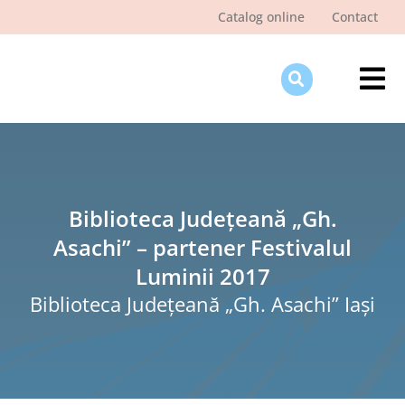
Skip
Catalog online
Contact
to
content
Tog
Nav
Des
Pagi
Şti
Biblioteca Județeană „Gh.
Asachi” – partener Festivalul
Pro
Luminii 2017
Int
Biblioteca Judeţeană „Gh. Asachi” Iaşi