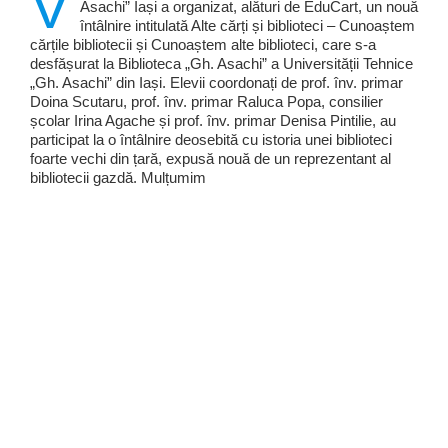
V
Asachi” Iași a organizat, alături de EduCart, un nouă
întâlnire intitulată Alte cărți și biblioteci – Cunoaștem
cărțile bibliotecii și Cunoaștem alte biblioteci, care s-a
desfășurat la Biblioteca „Gh. Asachi” a Universității Tehnice
„Gh. Asachi” din Iași. Elevii coordonați de prof. înv. primar
Doina Scutaru, prof. înv. primar Raluca Popa, consilier
școlar Irina Agache și prof. înv. primar Denisa Pintilie, au
participat la o întâlnire deosebită cu istoria unei biblioteci
foarte vechi din țară, expusă nouă de un reprezentant al
bibliotecii gazdă. Mulțumim