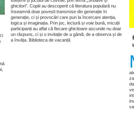
istețimii și jocului de cuvinte, prin tema „Snoave și
ghicitori”. Copiii au descoperit că literatura populară nu
înseamnă doar povești transmise din generație în
generație, ci și provocări care pun la încercare atenția,
logica și imaginația. Prin joc, lectură și voie bună, micuții
participanți au aflat că fiecare ghicitoare ascunde nu doar
un răspuns, ci și o invitație de a gândi, de a observa și de
ci
a învăța. Biblioteca de vacanță
a
ină
i,
at
za
da
ve
in
in
va