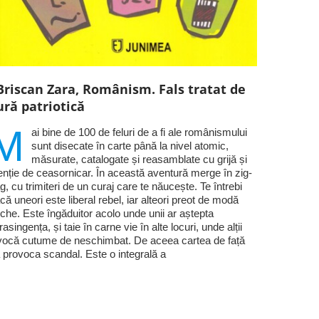
Briscan Zara, Românism. Fals tratat de
ură patriotică
M
ai bine de 100 de feluri de a fi ale românismului
sunt disecate în carte până la nivel atomic,
măsurate, catalogate și reasamblate cu grijă și
enție de ceasornicar. În această aventură merge în zig-
g, cu trimiteri de un curaj care te năucește. Te întrebi
că uneori este liberal rebel, iar alteori preot de modă
che. Este îngăduitor acolo unde unii ar aștepta
trasingența, și taie în carne vie în alte locuri, unde alții
vocă cutume de neschimbat. De aceea cartea de față
 provoca scandal. Este o integrală a