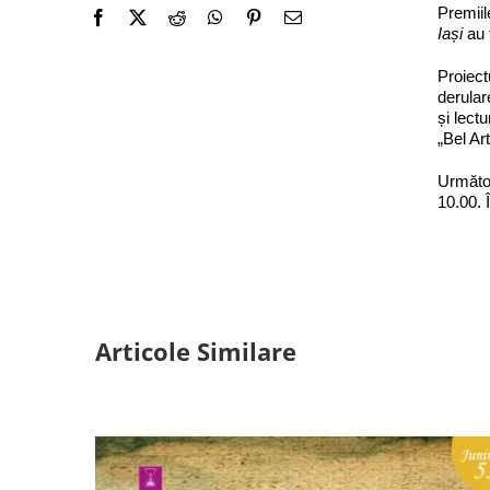
Premiil
Iași
au 
Proiect
derular
și lect
„Bel Ar
Următoa
10.00. 
Articole Similare