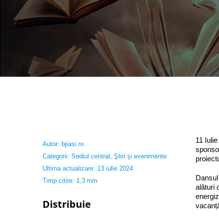
11 Iuli
Autor:
bjiasi.ro
sponsor
Categorii:
Sediul central
,
Ştiri şi evenimente
proiectu
Ultima actualizare: 13 iulie 2024
Dansul 
Timp citire: 1,3 min
alături
energiz
Distribuie
vacanț