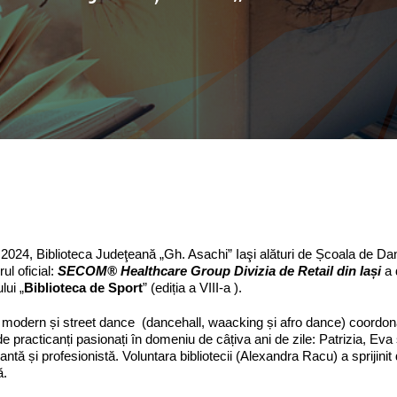
e 2024, Biblioteca Judeţeană „Gh. Asachi” Iaşi alături de Școala de 
ul oficial:
SECOM® Healthcare Group Divizia de Retail din Iași
a 
lui „
Biblioteca de Sport
” (ediția a VIII-a ).
modern și street dance (dancehall, waacking și afro dance) coordonat
 de practicanți pasionați în domeniu de câțiva ani de zile: Patrizia, Eva
antă și profesionistă. Voluntara bibliotecii (Alexandra Racu) a sprijini
ă.