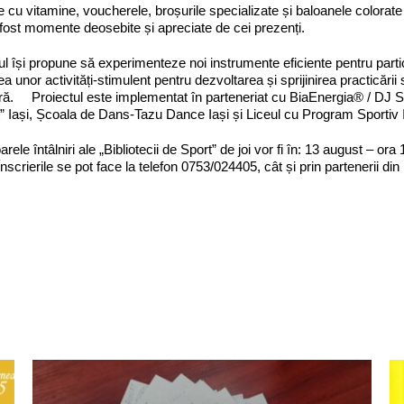
e cu vitamine, voucherele, broșurile specializate și baloanele colora
fost momente deosebite și apreciate de cei prezenți.
ul își propune să experimenteze noi instrumente eficiente pentru participa
ea unor activități-stimulent pentru dezvoltarea și sprijinirea practicări
ură. Proiectul este implementat în parteneriat cu BiaEnergia® / DJ
t” Iași, Școala de Dans-Tazu Dance Iași și Liceul cu Program Sportiv I
rele întâlniri ale „Bibliotecii de Sport” de joi vor fi în: 13 august – o
Înscrierile se pot face la telefon 0753/024405, cât și prin partenerii din 