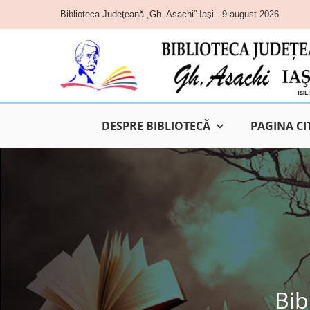
Skip
Biblioteca Judeţeană „Gh. Asachi” Iaşi - 9 august 2026
to
content
DESPRE BIBLIOTECĂ
PAGINA CI
Bib