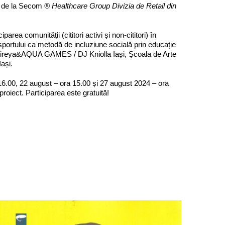
te de la Secom
® Healthcare Group Divizia de Retail din
rea comunității (cititori activi și non-cititori) în
i sportului ca metodă de incluziune socială prin educație
 Sireya&AQUA GAMES / DJ Kniolla Iași, Școala de Arte
ași.
ra 16.00, 22 august – ora 15.00 și 27 august 2024 – ora
proiect. Participarea este gratuită!