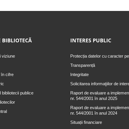
 BIBLIOTECĂ
INTERES PUBLIC
i viziune
Protecția datelor cu caracter p
Transparență
 în cifre
Integritate
ric
Solicitarea informaţiilor de inter
 bibliotecii publice
Raport de evaluare a implementă
nr. 544/2001 în anul 2025
iotecilor
Raport de evaluare a implementă
tral
nr. 544/2001 în anul 2024
Situații financiare