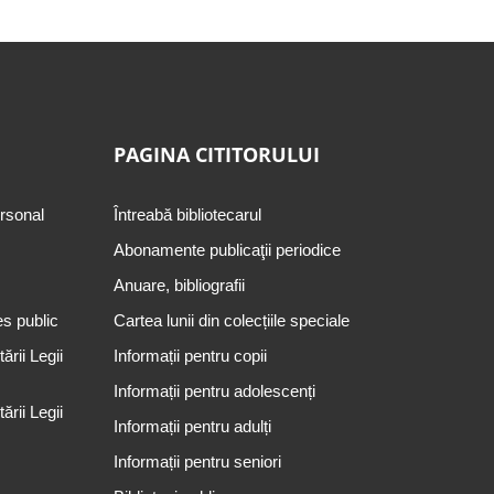
PAGINA CITITORULUI
ersonal
Întreabă bibliotecarul
Abonamente publicaţii periodice
Anuare, bibliografii
es public
Cartea lunii din colecțiile speciale
rii Legii
Informații pentru copii
Informații pentru adolescenți
rii Legii
Informații pentru adulți
Informații pentru seniori