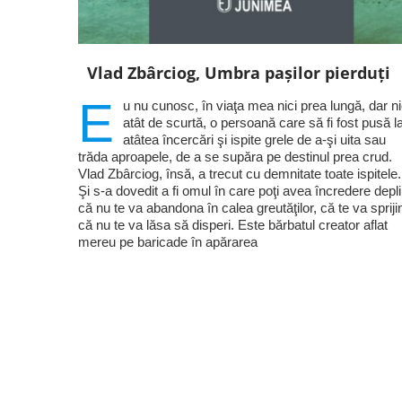
Vlad Zbârciog, Umbra pașilor pierduți
E
u nu cunosc, în viaţa mea nici prea lungă, dar ni
atât de scurtă, o persoană care să fi fost pusă l
atâtea încercări şi ispite grele de a-şi uita sau
trăda aproapele, de a se supăra pe destinul prea crud.
Vlad Zbârciog, însă, a trecut cu demnitate toate ispitele.
Şi s-a dovedit a fi omul în care poţi avea încredere depl
că nu te va abandona în calea greutăţilor, că te va sprijin
că nu te va lăsa să disperi. Este bărbatul creator aflat
mereu pe baricade în apărarea