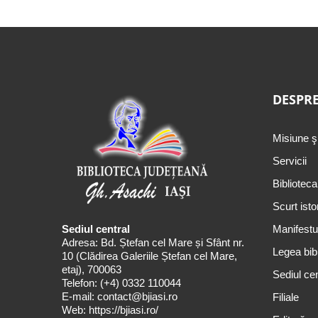
DESPRE
Misiune ş
Servicii
Biblioteca
Scurt isto
Sediul central
Manifestul
Adresa: Bd. Ștefan cel Mare și Sfânt nr.
Legea bibl
10 (Clădirea Galeriile Ștefan cel Mare,
etaj), 700063
Sediul cen
Telefon:
(+4) 0332 110044
E-mail:
contact@bjiasi.ro
Filiale
Web:
https://bjiasi.ro/