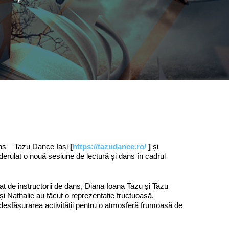
Dans – Tazu Dance Iași
[
https://tazudance.ro/
]
și
derulat o nouă sesiune de lectură și dans în cadrul
 de instructorii de dans, Diana Ioana Tazu și Tazu
 și Nathalie au făcut o reprezentație fructuoasă,
t desfășurarea activității pentru o atmosferă frumoasă de