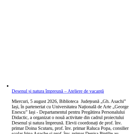
Desenul și natura împreună – Ateliere de vacanță
M
iercuri, 5 august 2026, Biblioteca Județeană „Gh. Asachi”
Iași, în parteneriat cu Universitatea Națională de Arte „George
Enescu” Iași - Departamentul pentru Pregătirea Personalului
Didactic, a organizat o nouă activitate din cadrul proiectului
Desenul și natura împreună. Elevii coordonați de prof. înv.
primar Doina Scutaru, prof. înv. primar Raluca Popa, consilier
școlar Irina Agache și prof. înv. primar Denisa Pintilie au