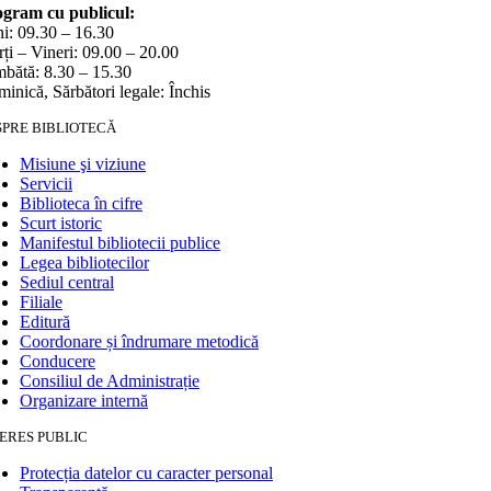
gram cu publicul:
i: 09.30 – 16.30
ți – Vineri: 09.00 – 20.00
bătă: 8.30 – 15.30
inică, Sărbători legale: Închis
SPRE BIBLIOTECĂ
Misiune şi viziune
Servicii
Biblioteca în cifre
Scurt istoric
Manifestul bibliotecii publice
Legea bibliotecilor
Sediul central
Filiale
Editură
Coordonare și îndrumare metodică
Conducere
Consiliul de Administrație
Organizare internă
ERES PUBLIC
Protecția datelor cu caracter personal