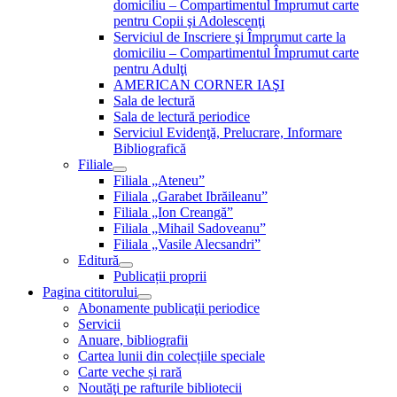
domiciliu – Compartimentul Împrumut carte
pentru Copii şi Adolescenţi
Serviciul de Inscriere şi Împrumut carte la
domiciliu – Compartimentul Împrumut carte
pentru Adulţi
AMERICAN CORNER IAŞI
Sala de lectură
Sala de lectură periodice
Serviciul Evidenţă, Prelucrare, Informare
Bibliografică
Filiale
Filiala „Ateneu”
Filiala „Garabet Ibrăileanu”
Filiala „Ion Creangă”
Filiala „Mihail Sadoveanu”
Filiala „Vasile Alecsandri”
Editură
Publicații proprii
Pagina cititorului
Abonamente publicaţii periodice
Servicii
Anuare, bibliografii
Cartea lunii din colecțiile speciale
Carte veche și rară
Noutăţi pe rafturile bibliotecii