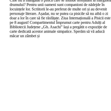
C
ine nu a mângâiat o pisică care se întinde nonșalant la margine
drumului? Pentru unii oameni sunt companioni de nădejde în
locuințele lor. Scriitorii le-au preferat de multe ori și au devenit
personaje literare. Așadar, nu se putea ca pisicile să nu aibă o zi
doar a lor în care să fie răsfățate. Ziua Internațională a Pisicii este
pe 8 august! Compartimentul Împrumut carte pentru Adulți al
Bibliotecii Județene „Gh. Asachi” Iași a pregătit o expoziție de
carte dedicată acestor animale simpatice. Sperăm să vă aducă
măcar un zâmbet și