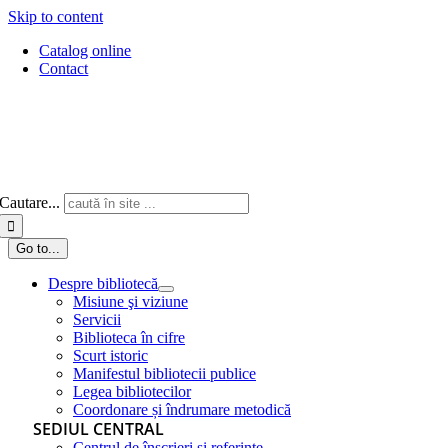
Skip to content
Catalog online
Contact
Cautare...
Go to...
Despre bibliotecă
Misiune şi viziune
Servicii
Biblioteca în cifre
Scurt istoric
Manifestul bibliotecii publice
Legea bibliotecilor
Coordonare și îndrumare metodică
SEDIUL CENTRAL
Centrul de înscrieri și referințe