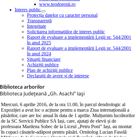
www.teodorenii.ro
Interes public
Protecția datelor cu caracter personal
Transparență
Integritate
Solicitarea informaţiilor de interes public
Raport de evaluare a implementării Legii nr. 544/2001
în anul 2025
Raport de evaluare a implementării Legii nr. 544/2001
în anul 2024
Situații financiare
Achiziții publice
Plan de achiziţii publice
Declarații de avere și de interese
Biblioteca arborilor
Biblioteca Judeţeană „Gh. Asachi” Iaşi
Miercuri, 6 aprilie 2016, de la ora 11.00, în parcul dendrologic al
Expoziției a avut loc o acțiune pentru a marca Ziua internațională a
păsărilor, care are loc anual în data de 1 aprilie. Mulțumim lucrătorilor
de la SC Servicii Publice SA Iași, care, ajutați de elevii și de
profesoara Marilena Sobec de la Liceul „Petru Poni” Iași, au montat
în copaci căsuțele-adăpost pentru păsări. Ornitolog Lucian Fasolă