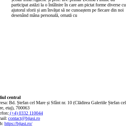
participat astăzi la o întâlnire în care am pictat forme diverse cu
ajutorul sforii și am învățat să ne cunoaștem pe fiecare din noi
desenând mâna personală, ornată cu
iul central
esa: Bd. Ștefan cel Mare și Sfânt nr. 10 (Clădirea Galeriile Ștefan cel
e, etaj), 700063
efon:
(+4) 0332 110044
ail:
contact@bjiasi.ro
b:
https://bjiasi.ro/