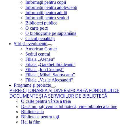
Informații pentru copii
Informații pentru adolescenți
Informații pentru adulți
Informații pentru seniori
Biblioteci publice
O carte pe zi
O bibliografie pe săptămână
Calcul penalități
Ştiri şi evenimente
American Corner
Sediul central
Filiala „Ateneu”
Filiala „Garabet Ibrăileanu”
Filiala „Ion Creangă”
Filiala „Mihail Sadoveanu”
Filiala „Vasile Alecsandri”
Programe şi proiecte
PERFECŢIONAREA ŞI DIVERSIFICAREA FONDULUI DE
DOCUMENTE ŞI A SERVICIILOR DE BIBLIOTECĂ
O carte pentru vârsta a treia
Dacă nu poţi veni la bibliotecă, vine biblioteca la tine
Biblioteca ta
Biblioteca pentru toţi
Hai la film