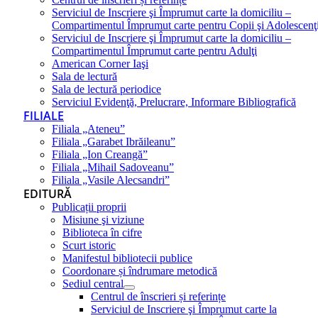
Serviciul de Inscriere şi Împrumut carte la domiciliu –
Compartimentul Împrumut carte pentru Copii şi Adolescenţ
Serviciul de Inscriere şi Împrumut carte la domiciliu –
Compartimentul Împrumut carte pentru Adulţi
American Corner Iaşi
Sala de lectură
Sala de lectură periodice
Serviciul Evidenţă, Prelucrare, Informare Bibliografică
FILIALE
Filiala „Ateneu”
Filiala „Garabet Ibrăileanu”
Filiala „Ion Creangă”
Filiala „Mihail Sadoveanu”
Filiala „Vasile Alecsandri”
EDITURĂ
Publicații proprii
Misiune şi viziune
Biblioteca în cifre
Scurt istoric
Manifestul bibliotecii publice
Coordonare și îndrumare metodică
Sediul central
Centrul de înscrieri și referințe
Serviciul de Inscriere şi Împrumut carte la