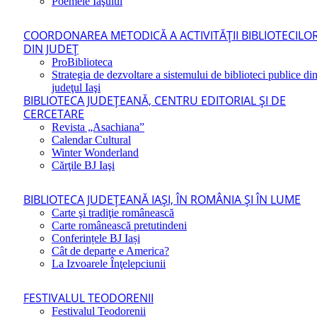
Poemele Iaşului
COORDONAREA METODICĂ A ACTIVITĂŢII BIBLIOTECILO
DIN JUDEŢ
ProBiblioteca
Strategia de dezvoltare a sistemului de biblioteci publice di
judeţul Iaşi
BIBLIOTECA JUDEŢEANĂ, CENTRU EDITORIAL ŞI DE
CERCETARE
Revista „Asachiana”
Calendar Cultural
Winter Wonderland
Cărţile BJ Iaşi
BIBLIOTECA JUDEŢEANĂ IAŞI, ÎN ROMÂNIA ŞI ÎN LUME
Carte şi tradiţie românească
Carte românească pretutindeni
Conferințele BJ Iași
Cât de departe e America?
La Izvoarele Înţelepciunii
FESTIVALUL TEODORENII
Festivalul Teodorenii