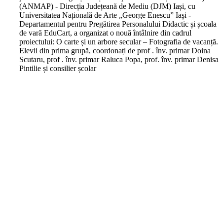
(ANMAP) - Direcția Județeană de Mediu (DJM) Iași, cu
Universitatea Națională de Arte „George Enescu” Iași -
Departamentul pentru Pregătirea Personalului Didactic și școala
de vară EduCart, a organizat o nouă întâlnire din cadrul
proiectului: O carte și un arbore secular – Fotografia de vacanță.
Elevii din prima grupă, coordonați de prof . înv. primar Doina
Scutaru, prof . înv. primar Raluca Popa, prof. înv. primar Denisa
Pintilie și consilier școlar