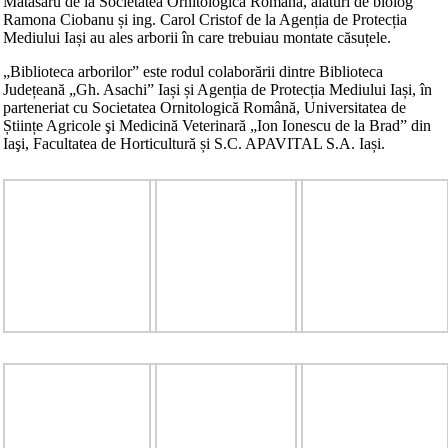
Mătăsaru de la Societatea Ornitologică Română, alături de biolog
Ramon
a Ciobanu și ing. Carol Cristof de la Agenția de Protecția
Mediului Iași au ales arborii în care trebuiau montate căsuțele.
„Biblioteca arborilor” este rodul colaborării dintre Biblioteca
Județeană „Gh. Asachi” Iași și Agenția de Protecția Mediului Iași, în
parteneriat cu Societatea Ornitologică Română, Universitatea de
Științe Agricole şi Medicină Veterinară „Ion Ionescu de la Brad” din
Iaşi, Facultatea de Horticultură și S.C. APAVITAL S.A. Iași.