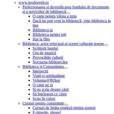
www.teodorenii.ro
Perfecţionarea şi diversificarea fondului de documente
şi a serviciilor de bibliotecă
O carte pentru vârsta a treia
Dacă nu poţi veni la bibliotecă, vine biblioteca la
tine
Biblioteca ta
Biblioteca pentru toţi
Hai la film
Biblioteca, actor principal al scenei culturale ieşene
Scriitorii Iaşului
Ora de muzică
Provocările culturii
Nocturna bibliotecilor
Biblioteca și Comunitatea
Intersecţii
Viaţă şi spiritualitate
Voluntar@BJIaşi
O carte pe zi
Şi eu scriu despre cărţi
Să înţelegem ce citim
Scriu în culori
Cursuri pentru comunitate
Cursuri de limba engleză pentru seniori
E-tiquette, please!