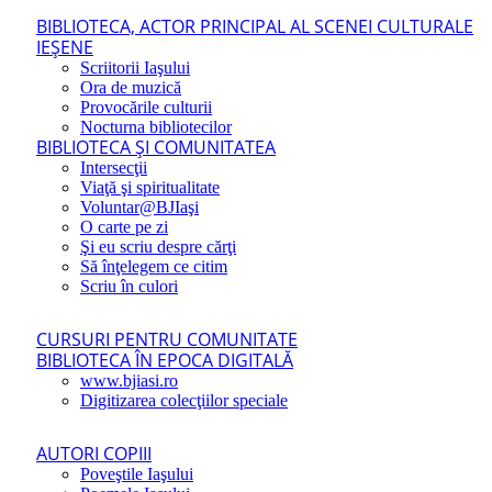
BIBLIOTECA, ACTOR PRINCIPAL AL SCENEI CULTURALE
IEŞENE
Scriitorii Iaşului
Ora de muzică
Provocările culturii
Nocturna bibliotecilor
BIBLIOTECA ŞI COMUNITATEA
Intersecţii
Viaţă şi spiritualitate
Voluntar@BJIaşi
O carte pe zi
Şi eu scriu despre cărţi
Să înţelegem ce citim
Scriu în culori
CURSURI PENTRU COMUNITATE
BIBLIOTECA ÎN EPOCA DIGITALĂ
www.bjiasi.ro
Digitizarea colecţiilor speciale
AUTORI COPIII
Poveştile Iaşului