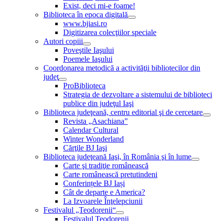
Exist, deci mi-e foame!
Biblioteca în epoca digitală
www.bjiasi.ro
Digitizarea colecţiilor speciale
Autori copiii
Poveştile Iaşului
Poemele Iaşului
Coordonarea metodică a activităţii bibliotecilor din
judeţ
ProBiblioteca
Strategia de dezvoltare a sistemului de biblioteci
publice din judeţul Iaşi
Biblioteca judeţeană, centru editorial şi de cercetare
Revista „Asachiana”
Calendar Cultural
Winter Wonderland
Cărţile BJ Iaşi
Biblioteca judeţeană Iaşi, în România şi în lume
Carte şi tradiţie românească
Carte românească pretutindeni
Conferințele BJ Iași
Cât de departe e America?
La Izvoarele Înţelepciunii
Festivalul „Teodorenii“
Festivalul Teodorenii