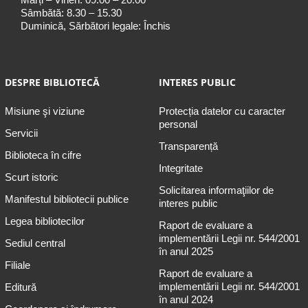
Sâmbătă: 8.30 – 15.30
Duminică, Sărbători legale: Închis
DESPRE BIBLIOTECĂ
INTERES PUBLIC
Misiune şi viziune
Protecția datelor cu caracter
personal
Servicii
Transparență
Biblioteca în cifre
Integritate
Scurt istoric
Solicitarea informaţiilor de
Manifestul bibliotecii publice
interes public
Legea bibliotecilor
Raport de evaluare a
implementării Legii nr. 544/2001
Sediul central
în anul 2025
Filiale
Raport de evaluare a
implementării Legii nr. 544/2001
Editură
în anul 2024