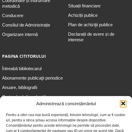
Coordonare și îndrumare
Situații financiare
metodică
Achiziții publice
Conducere
Plan de achiziţii publice
Consiliul de Administrație
Declarații de avere și de
Organizare internă
interese
PAGINA CITITORULUI
Întreabă bibliotecarul
Abonamente publicaţii periodice
Anuare, bibliografii
Cartea lunii din colecțiile
speciale
Administrează consimțământul
Informații pentru copii
Pentru a oferi cea mai bună experiență, folosim tehnologii, cum ar fi cookie-
uri, pentru a stoca și/sau accesa informațiile despre dispozitive.
Informații pentru adolescenți
Consimțământul pentru aceste tehnologii ne permite să procesăm date,
Informații pentru adulți
cum ar fi comportamentul de navigare sau ID-uri unice pe acest site. Dacă