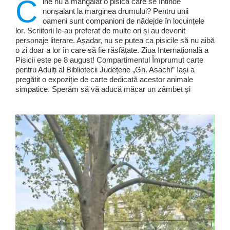
C
ine nu a mângâiat o pisică care se întinde
nonșalant la marginea drumului? Pentru unii
oameni sunt companioni de nădejde în locuințele
lor. Scriitorii le-au preferat de multe ori și au devenit
personaje literare. Așadar, nu se putea ca pisicile să nu aibă
o zi doar a lor în care să fie răsfățate. Ziua Internațională a
Pisicii este pe 8 august! Compartimentul Împrumut carte
pentru Adulți al Bibliotecii Județene „Gh. Asachi” Iași a
pregătit o expoziție de carte dedicată acestor animale
simpatice. Sperăm să vă aducă măcar un zâmbet și