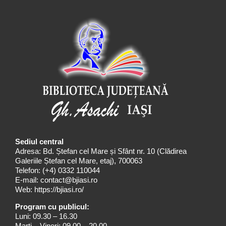
Sediul central
Adresa: Bd. Ștefan cel Mare și Sfânt nr. 10 (Clădirea
Galeriile Ștefan cel Mare, etaj), 700063
Telefon:
(+4) 0332 110044
E-mail:
contact@bjiasi.ro
Web:
https://bjiasi.ro/
Program cu publicul:
Luni: 09.30 – 16.30
Marți – Vineri: 09.00 – 20.00