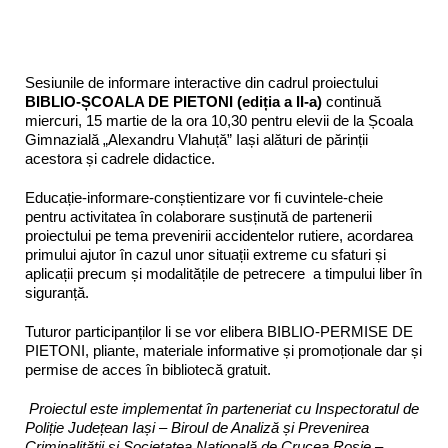
Sesiunile de informare interactive din cadrul proiectului
BIBLIO-ȘCOALA DE PIETONI
(ediția a II-a)
continuă
miercuri, 15 martie de la ora 10,30 pentru elevii de la Școala
Gimnazială „Alexandru Vlahuță” Iași alături de părinții
acestora și cadrele didactice.
Educație-informare-conștientizare vor fi cuvintele-cheie
pentru activitatea în colaborare susținută de partenerii
proiectului pe tema prevenirii accidentelor rutiere, acordarea
primului ajutor în cazul unor situații extreme cu sfaturi și
aplicații precum și modalitățile de petrecere a timpului liber în
siguranță.
Tuturor participanților li se vor elibera BIBLIO-PERMISE DE
PIETONI, pliante, materiale informative și promoționale dar și
permise de acces în bibliotecă gratuit.
Proiectul este implementat în parteneriat cu Inspectoratul de
Poliție Județean Iași –
Biroul de Analiză și Prevenirea
Criminalității și Societatea Națională de Crucea Roșie –