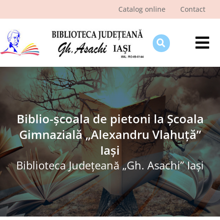
Skip
Catalog online
Contact
to
content
Tog
Nav
Despre bibliotecă
Pagina cititorului
Ştiri şi evenimente
Biblio-școala de pietoni la Școala
Gimnazială „Alexandru Vlahuță”
Programe şi proiecte
Iași
Interes public
Biblioteca Judeţeană „Gh. Asachi” Iaşi