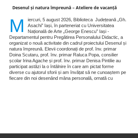
Desenul și natura împreună – Ateliere de vacanță
M
iercuri, 5 august 2026, Biblioteca Județeană „Gh.
Asachi” Iași, în parteneriat cu Universitatea
Națională de Arte „George Enescu” Iași -
Departamentul pentru Pregătirea Personalului Didactic, a
organizat o nouă activitate din cadrul proiectului Desenul și
natura împreună. Elevii coordonați de prof. înv. primar
Doina Scutaru, prof. înv. primar Raluca Popa, consilier
școlar Irina Agache și prof. înv. primar Denisa Pintilie au
participat astăzi la o întâlnire în care am pictat forme
diverse cu ajutorul sforii și am învățat să ne cunoaștem pe
fiecare din noi desenând mâna personală, ornată cu