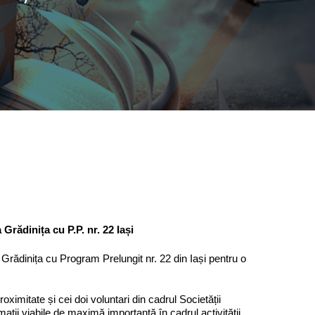
a Grădinița cu P.P. nr. 22 Iași
 Grădinița cu Program Prelungit nr. 22 din Iași pentru o
roximitate și cei doi voluntari din cadrul Societății
mații viabile de maximă importanță în cadrul activității