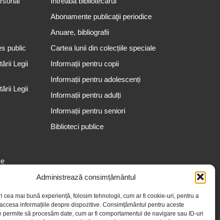
ersonal
Întreabă bibliotecarul
Abonamente publicaţii periodice
Anuare, bibliografii
es public
Cartea lunii din colecțiile speciale
rii Legii
Informații pentru copii
Informații pentru adolescenți
rii Legii
Informații pentru adulți
Informații pentru seniori
Biblioteci publice
se
Administrează consimțământul
ri cea mai bună experiență, folosim tehnologii, cum ar fi cookie-uri, pentru a
 accesa informațiile despre dispozitive. Consimțământul pentru aceste
e permite să procesăm date, cum ar fi comportamentul de navigare sau ID-uri