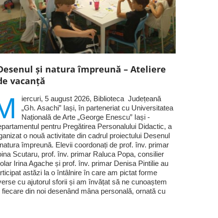
Desenul și natura împreună – Ateliere
de vacanță
M
iercuri, 5 august 2026, Biblioteca Județeană
„Gh. Asachi” Iași, în parteneriat cu Universitatea
Națională de Arte „George Enescu” Iași -
partamentul pentru Pregătirea Personalului Didactic, a
ganizat o nouă activitate din cadrul proiectului Desenul
 natura împreună. Elevii coordonați de prof. înv. primar
ina Scutaru, prof. înv. primar Raluca Popa, consilier
olar Irina Agache și prof. înv. primar Denisa Pintilie au
rticipat astăzi la o întâlnire în care am pictat forme
verse cu ajutorul sforii și am învățat să ne cunoaștem
 fiecare din noi desenând mâna personală, ornată cu