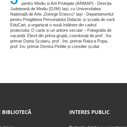
pentru Mediu și Arii Protejate (ANMAP) - Direcția
Județeană de Mediu (DJM) Iași, cu Universitatea
Națională de Arte „George Enescu” Iași - Departamentul
pentru Pregătirea Personalului Didactic și școala de vară
EduCart, a organizat o nouă întâlnire din cadrul
proiectului: O carte și un arbore secular – Fotografia de
vacanță. Elevii din prima grupă, coordonați de prof . înv.
primar Doina Scutaru, prof . înv. primar Raluca Popa,
prof. înv. primar Denisa Pintilie și consilier școlar
 BIBLIOTECĂ
INTERES PUBLIC