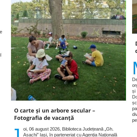
le
l
De
or
și
Do
șc
pa
O carte și un arbore secular –
di
Fotografia de vacanță
pe
J
oi, 06 august 2026, Biblioteca Județeană „Gh.
Asachi” Iași, în parteneriat cu Agenția Națională