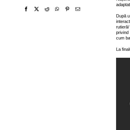
adaptat
După u
interac
rutieră
privind
cum ba
La fina