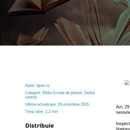
Autor:
bjiasi.ro
Categorii:
Biblio-Școala de pietoni
,
Sediul
central
Ultima actualizare: 29 octombrie 2015
Azi, 29
Timp citire: 1,2 min
sesiune
Inspect
Distribuie
Naționa