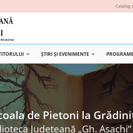
Catalog 
TITORULUI
ŞTIRI ŞI EVENIMENTE
PROGRAME 
coala de Pietoni la Grădini
lioteca Judeţeană „Gh. Asachi” 