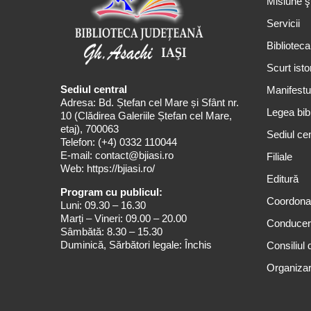
Misiune ş
Servicii
Biblioteca
Scurt isto
Sediul central
Manifestul
Adresa: Bd. Ștefan cel Mare și Sfânt nr.
Legea bibl
10 (Clădirea Galeriile Ștefan cel Mare,
etaj), 700063
Sediul cen
Telefon:
(+4) 0332 110044
E-mail:
contact@bjiasi.ro
Filiale
Web:
https://bjiasi.ro/
Editură
Program cu publicul:
Coordona
Luni: 09.30 – 16.30
Marți – Vineri: 09.00 – 20.00
Conduce
Sâmbătă: 8.30 – 15.30
Duminică, Sărbători legale: Închis
Consiliul 
Organizar