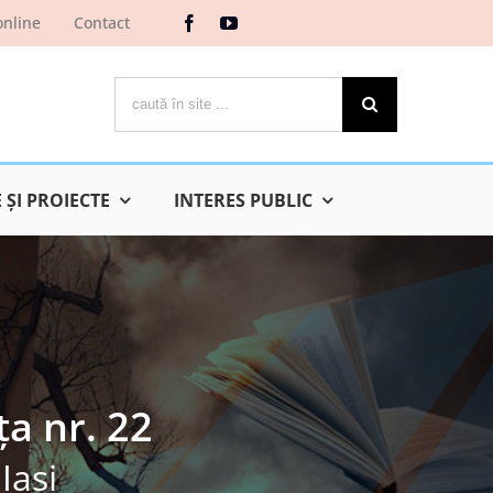
online
Contact
Cautare...
ŞI PROIECTE
INTERES PUBLIC
ța nr. 22
Iaşi