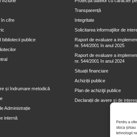
i viziune
Protecția datelor cu caracter p
Transparență
 în cifre
Integritate
ric
Solicitarea informaţiilor de inter
 bibliotecii publice
Raport de evaluare a implementă
nr. 544/2001 în anul 2025
iotecilor
Raport de evaluare a implementă
tral
nr. 544/2001 în anul 2024
Situații financiare
Achiziții publice
re și îndrumare metodică
Plan de achiziţii publice
re
Declarații de avere și de intere
de Administrație
e internă
Pentru a ofe
stoca și/sau
tehnologii n