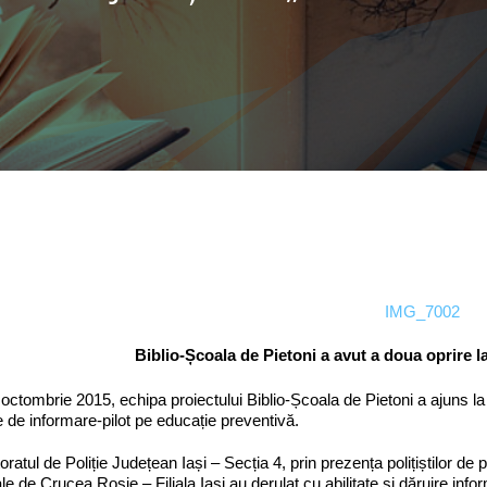
Biblio-Școala
de Pietoni
a avut a doua
oprire l
 octombrie 2015, echipa proiectului Biblio-Școala de Pietoni a ajuns la
 de informare-pilot pe educație preventivă.
oratul de Poliție Județean Iași – Secția 4, prin prezența polițiștilor de p
le de Crucea Roșie – Filiala Iași au derulat cu abilitate și dăruire infor