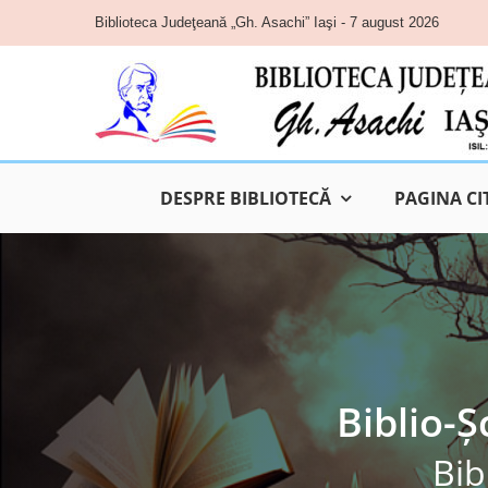
Skip
Biblioteca Judeţeană „Gh. Asachi” Iaşi - 7 august 2026
to
content
DESPRE BIBLIOTECĂ
PAGINA CI
Biblio-Ș
Bib