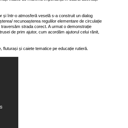
or și într-o atmosferă veselă s-a construit un dialog
așterea/ recunoașterea regulilor elementare de circulație
 să traversăm strada corect. A urmat o demonstrație
 trusei de prim ajutor, cum acordăm ajutorul celui rănit,
 fluturași și caiete tematice pe educație rutieră.