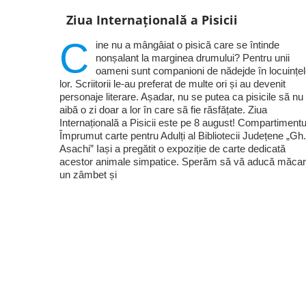
Ziua Internațională a Pisicii
C
ine nu a mângâiat o pisică care se întinde
nonșalant la marginea drumului? Pentru unii
oameni sunt companioni de nădejde în locuințe
lor. Scriitorii le-au preferat de multe ori și au devenit
personaje literare. Așadar, nu se putea ca pisicile să nu
aibă o zi doar a lor în care să fie răsfățate. Ziua
Internațională a Pisicii este pe 8 august! Compartimentu
Împrumut carte pentru Adulți al Bibliotecii Județene „Gh.
Asachi” Iași a pregătit o expoziție de carte dedicată
acestor animale simpatice. Sperăm să vă aducă măcar
un zâmbet și