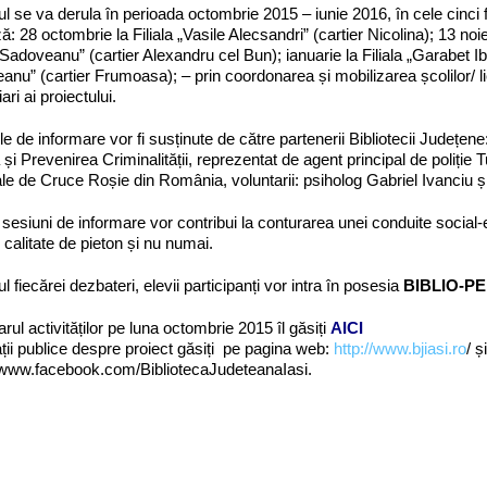
ul se va derula în perioada octombrie 2015 – iunie 2016, în cele cinci f
: 28 octombrie la Filiala „Vasile Alecsandri” (cartier Nicolina); 13 noie
 Sadoveanu” (cartier Alexandru cel Bun); ianuarie la Filiala „Garabet Ibră
anu” (cartier Frumoasa); – prin coordonarea și mobilizarea școlilor/ lic
ari ai proiectului.
le de informare vor fi susținute de către partenerii Bibliotecii Județene
 și Prevenirea Criminalității, reprezentat de agent principal de poliție Tud
le de Cruce Roșie din România, voluntarii: psiholog Gabriel Ivanciu ș
sesiuni de informare vor contribui la conturarea unei conduite social-e
n calitate de pieton și nu numai.
ul fiecărei dezbateri, elevii participanți vor intra în posesia
BIBLIO-PE
rul activităților pe luna octombrie 2015 îl găsiți
AICI
ții publice despre proiect găsiți pe pagina web:
http://www.bjiasi.ro
/ 
//www.facebook.com/BibliotecaJudeteanaIasi.