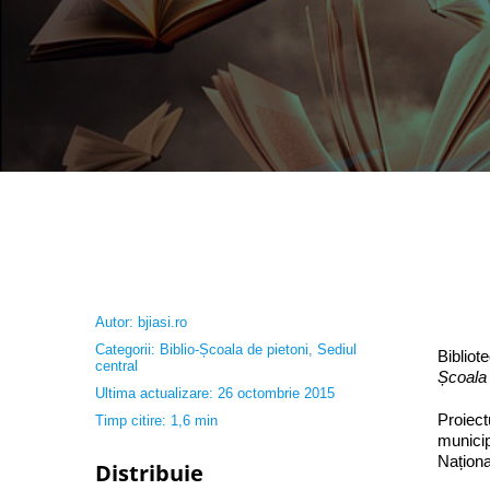
Autor:
bjiasi.ro
Categorii:
Biblio-Școala de pietoni
,
Sediul
Bibliot
central
Școala 
Ultima actualizare: 26 octombrie 2015
Proiect
Timp citire: 1,6 min
municip
Națion
Distribuie