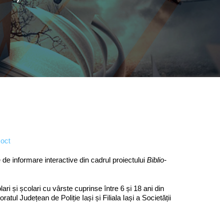
 de informare interactive din cadrul proiectului
Biblio-
lari și școlari cu vârste cuprinse între 6 și 18 ani din
ratul Județean de Poliție Iași și Filiala Iași a Societății