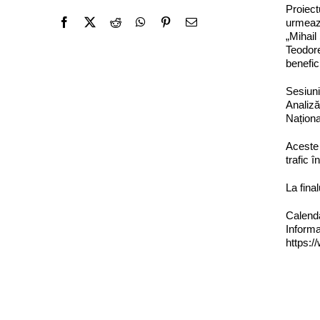
Proiect
urmează
„Mihail
Teodore
benefici
Sesiuni
Analiză
Naționa
Aceste 
trafic î
La final
Calenda
Informa
https: