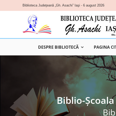
Skip
Biblioteca Judeţeană „Gh. Asachi” Iaşi - 6 august 2026
to
content
DESPRE BIBLIOTECĂ
PAGINA CI
Biblio-Școala
Bib