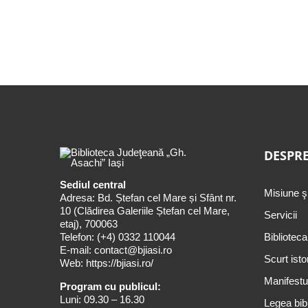
DESPRE
Sediul central
Misiune ş
Adresa: Bd. Ștefan cel Mare și Sfânt nr.
10 (Clădirea Galeriile Ștefan cel Mare,
Servicii
etaj), 700063
Telefon:
(+4) 0332 110044
Biblioteca
E-mail:
contact@bjiasi.ro
Scurt isto
Web:
https://bjiasi.ro/
Manifestul
Program cu publicul:
Luni: 09.30 – 16.30
Legea bibl