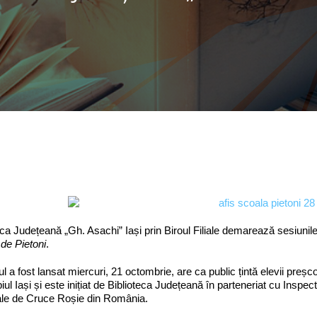
eca Județeană „Gh. Asachi” Iași prin Biroul Filiale demarează sesiunile
de Pietoni
.
ul a fost lansat miercuri, 21 octombrie, are ca public țintă elevii preșco
iul Iași și este inițiat de Biblioteca Județeană în parteneriat cu Inspecto
ale de Cruce Roșie din România.