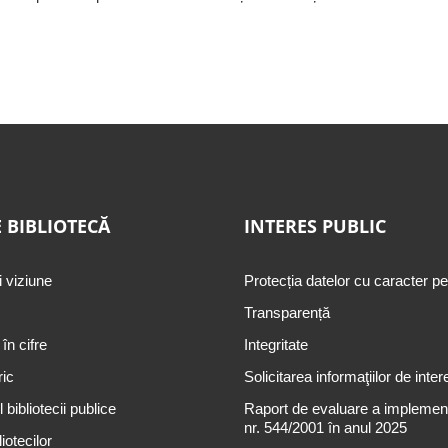
 BIBLIOTECĂ
INTERES PUBLIC
i viziune
Protecția datelor cu caracter p
Transparență
 în cifre
Integritate
ric
Solicitarea informaţiilor de inter
 bibliotecii publice
Raport de evaluare a implementă
nr. 544/2001 în anul 2025
iotecilor