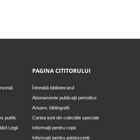
PAGINA CITITORULUI
ersonal
Întreabă bibliotecarul
Abonamente publicaţii periodice
Anuare, bibliografii
es public
Cartea lunii din colecțiile speciale
rii Legii
Informații pentru copii
Informații pentru adolescenți