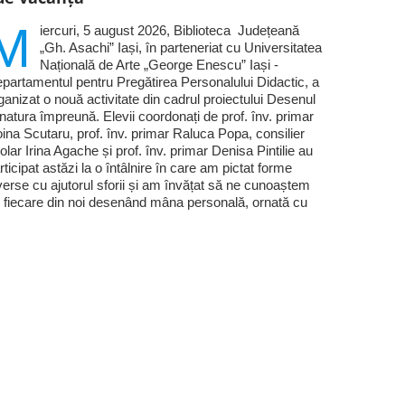
M
iercuri, 5 august 2026, Biblioteca Județeană
„Gh. Asachi” Iași, în parteneriat cu Universitatea
Națională de Arte „George Enescu” Iași -
partamentul pentru Pregătirea Personalului Didactic, a
ganizat o nouă activitate din cadrul proiectului Desenul
 natura împreună. Elevii coordonați de prof. înv. primar
ina Scutaru, prof. înv. primar Raluca Popa, consilier
olar Irina Agache și prof. înv. primar Denisa Pintilie au
rticipat astăzi la o întâlnire în care am pictat forme
verse cu ajutorul sforii și am învățat să ne cunoaștem
 fiecare din noi desenând mâna personală, ornată cu