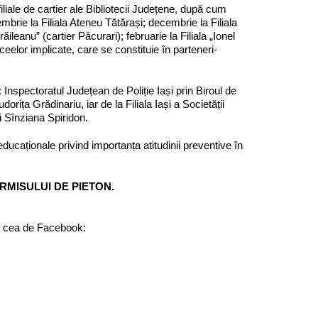
iliale de cartier ale Bibliotecii Județene, după cum
mbrie la Filiala Ateneu Tătărași; decembrie la Filiala
ileanu” (cartier Păcurari); februarie la Filiala „Ionel
eelor implicate, care se constituie în parteneri-
: Inspectoratul Județean de Poliție Iași prin Biroul de
orița Grădinariu, iar de la Filiala Iași a Societății
i Sînziana Spiridon.
ducaționale privind importanța atitudinii preventive în
RMISULUI DE PIETON.
și cea de Facebook: