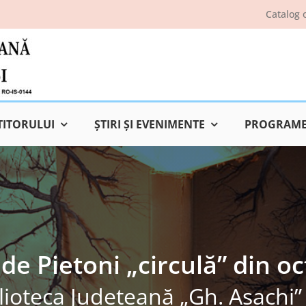
Catalog 
TITORULUI
ŞTIRI ŞI EVENIMENTE
PROGRAME 
 de Pietoni „circulă” din 
lioteca Judeţeană „Gh. Asachi” 