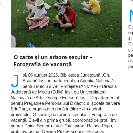
l
De
or
și
Do
șc
pa
O carte și un arbore secular –
di
Fotografia de vacanță
pe
J
oi, 06 august 2026, Biblioteca Județeană „Gh.
Asachi” Iași, în parteneriat cu Agenția Națională
pentru Mediu și Arii Protejate (ANMAP) - Direcția
Județeană de Mediu (DJM) Iași, cu Universitatea
Națională de Arte „George Enescu” Iași - Departamentul
pentru Pregătirea Personalului Didactic și școala de vară
EduCart, a organizat o nouă întâlnire din cadrul
proiectului: O carte și un arbore secular – Fotografia de
vacanță. Elevii din prima grupă, coordonați de prof . înv.
primar Doina Scutaru, prof . înv. primar Raluca Popa,
prof. înv. primar Denisa Pintilie și consilier școlar