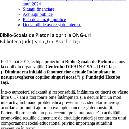
anul 2024
Situații financiare
Achiziții publice
Plan de achiziţii publice
Declarații de avere și de interese
Biblio-Școala de Pietoni a oprit la ONG-uri
Biblioteca Judeţeană „Gh. Asachi” Iaşi
Pe 17 mai 2017, echipa proiectului
Biblio-Școala
de Pietoni
a ajuns
la
copii
din organizațiile
Centrului DIFAIN CSA –
DAC
Ia
și
(„Diminuarea iniţială a fenomenelor actuale întâmpinate în
nesupravegherea copiilor singuri acasă”)
și
Fundației Hecuba
Iași
.
Într-o atmosferă relaxantă și responsabilă, întâlnirea cu tinerii cu vârste
între 6-17 ani a fost foarte bine întâmpinată și a decurs într-un mod
interactiv, îmbinând problematica prevenirii accidentelor rutiere și
acordarea primului ajutor cu exemple concrete și demonstrații.
Partenerii proiectului au pus accentul pe latura practică a activității,
promovând regulile elementare de circulație rutieră și conturarea unui
comportament social-educațional privind importanța atitudinii
preventive în trafic.