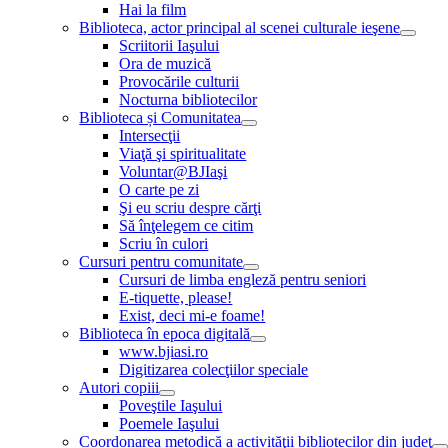
Hai la film
Biblioteca, actor principal al scenei culturale ieşene
Scriitorii Iaşului
Ora de muzică
Provocările culturii
Nocturna bibliotecilor
Biblioteca și Comunitatea
Intersecţii
Viaţă şi spiritualitate
Voluntar@BJIaşi
O carte pe zi
Şi eu scriu despre cărţi
Să înţelegem ce citim
Scriu în culori
Cursuri pentru comunitate
Cursuri de limba engleză pentru seniori
E-tiquette, please!
Exist, deci mi-e foame!
Biblioteca în epoca digitală
www.bjiasi.ro
Digitizarea colecţiilor speciale
Autori copiii
Poveştile Iaşului
Poemele Iaşului
Coordonarea metodică a activităţii bibliotecilor din judeţ