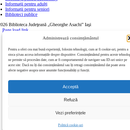
Informații pentru adulți
Informații pentru seniori
Biblioteci publice
026 Biblioteca Judeţeană „Gheorghe Asachi” Iaşi
Page load link
Go to Top
Administrează consimțământul
Pentru a oferi cea mai bună experiență, folosim tehnologii, cum ar fi cookie-uri, pentru a
stoca și/sau accesa informațiile despre dispozitive. Consimțământul pentru aceste tehnolog
ne permite să procesăm date, cum ar fi comportamentul de navigare sau ID-uri unice pe
acest site. Dacă nu îți dai consimțământul sau îți retragi consimțământul dat poate avea
afecte negative asupra unor anumite funcționalități și funcții.
Acceptă
Refuză
Vezi preferințele
Politică cookie-uri