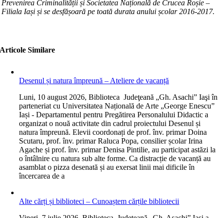
Prevenirea Criminalității și Societatea Națională de Crucea Roșie –
Filiala Iași și se desfășoară pe toată durata anului școlar 2016-2017.
Articole Similare
Desenul și natura împreună – Ateliere de vacanță
L
uni, 10 august 2026, Biblioteca Judeţeană „Gh. Asachi” Iaşi în
parteneriat cu Universitatea Națională de Arte „George Enescu”
Iași - Departamentul pentru Pregătirea Personalului Didactic a
organizat o nouă activitate din cadrul proiectului Desenul și
natura împreună. Elevii coordonați de prof. înv. primar Doina
Scutaru, prof. înv. primar Raluca Popa, consilier școlar Irina
Agache și prof. înv. primar Denisa Pintilie, au participat astăzi la
o întâlnire cu natura sub alte forme. Ca distracție de vacanță au
asamblat o pizza desenată și au exersat linii mai dificile în
încercarea de a
Alte cărți și biblioteci – Cunoaștem cărțile bibliotecii
V
ineri, 7 iulie 2026, Biblioteca Județeană „Gh. Asachi” Iași a