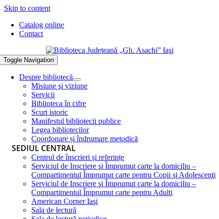
Skip to content
Catalog online
Contact
Toggle Navigation
Despre bibliotecă
Misiune şi viziune
Servicii
Biblioteca în cifre
Scurt istoric
Manifestul bibliotecii publice
Legea bibliotecilor
Coordonare și îndrumare metodică
SEDIUL CENTRAL
Centrul de înscrieri și referințe
Serviciul de Inscriere şi Împrumut carte la domiciliu –
Compartimentul Împrumut carte pentru Copii şi Adolescenţi
Serviciul de Inscriere şi Împrumut carte la domiciliu –
Compartimentul Împrumut carte pentru Adulţi
American Corner Iaşi
Sala de lectură
Sala de lectură periodice