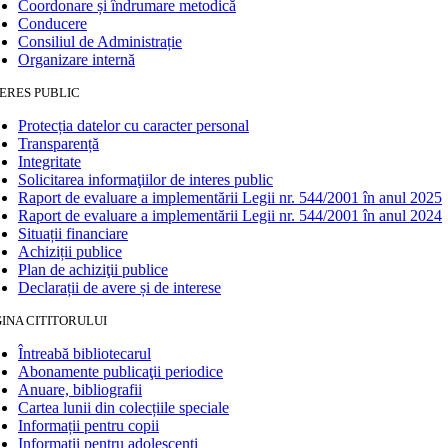
Coordonare și îndrumare metodică
Conducere
Consiliul de Administrație
Organizare internă
ERES PUBLIC
Protecția datelor cu caracter personal
Transparență
Integritate
Solicitarea informaţiilor de interes public
Raport de evaluare a implementării Legii nr. 544/2001 în anul 2025
Raport de evaluare a implementării Legii nr. 544/2001 în anul 2024
Situații financiare
Achiziții publice
Plan de achiziţii publice
Declarații de avere și de interese
INA CITITORULUI
Întreabă bibliotecarul
Abonamente publicaţii periodice
Anuare, bibliografii
Cartea lunii din colecțiile speciale
Informații pentru copii
Informații pentru adolescenți