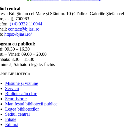
iul central
esa: Bd. Ștefan cel Mare și Sfânt nr. 10 (Clădirea Galeriile Ștefan cel
e, etaj), 700063
efon:
(+4) 0332 110044
ail:
contact@bjiasi.ro
b:
https://bjiasi.ro/
gram cu publicul:
i: 09.30 – 16.30
ți – Vineri: 09.00 – 20.00
bătă: 8.30 – 15.30
inică, Sărbători legale: Închis
SPRE BIBLIOTECĂ
Misiune şi viziune
Servicii
Biblioteca în cifre
Scurt istoric
Manifestul bibliotecii publice
Legea bibliotecilor
Sediul central
Filiale
Editură