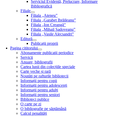
Serviciul Evidenţă, Prelucrare, Informare
Bibliografică
Filiale
Filiala „Ateneu”
Filiala „Garabet Ibrăileanu”
Filiala „Ion Creangă”
Filiala „Mihail Sadoveanu”
Filiala „Vasile Alecsandri”
Editură
Publicații proprii
Pagina cititorului
Abonamente publicaţii periodice
Servicii
Anuare, bibliografii
Cartea lunii din colecțiile speciale
Carte veche și rară
Noutăţi pe rafturile bibliotecii
Informații pentru copii
Informații pentru adolescenți
Informații pentru adulți
Informații pentru seniori
Biblioteci publice
O carte pe zi
O bibliografie pe săptămână
Calcul penalități