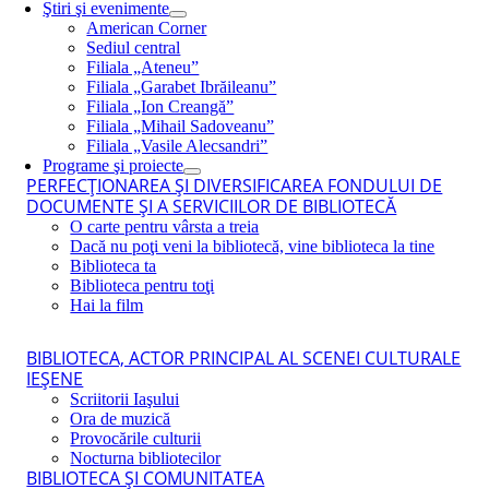
Ştiri şi evenimente
American Corner
Sediul central
Filiala „Ateneu”
Filiala „Garabet Ibrăileanu”
Filiala „Ion Creangă”
Filiala „Mihail Sadoveanu”
Filiala „Vasile Alecsandri”
Programe şi proiecte
PERFECŢIONAREA ŞI DIVERSIFICAREA FONDULUI DE
DOCUMENTE ŞI A SERVICIILOR DE BIBLIOTECĂ
O carte pentru vârsta a treia
Dacă nu poţi veni la bibliotecă, vine biblioteca la tine
Biblioteca ta
Biblioteca pentru toţi
Hai la film
BIBLIOTECA, ACTOR PRINCIPAL AL SCENEI CULTURALE
IEŞENE
Scriitorii Iaşului
Ora de muzică
Provocările culturii
Nocturna bibliotecilor
BIBLIOTECA ŞI COMUNITATEA