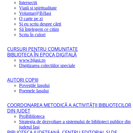
Intersecţii
Viaţă şi spiritualitate
Voluntar@BJIaşi
O carte pe zi
Şi eu scriu despre cărţi
Să înţelegem ce citim
Scriu în culori
CURSURI PENTRU COMUNITATE
BIBLIOTECA ÎN EPOCA DIGITALĂ
www.bjiasi.ro
Digitizarea colecţiilor speciale
AUTORI COPIII
Poveştile Iaşului
Poemele Iaşului
COORDONAREA METODICĂ A ACTIVITĂŢII BIBLIOTECILOR
DIN JUDEŢ
ProBiblioteca
Strategia de dezvoltare a sistemului de biblioteci publice din
judeţul Iaşi
BIBLIOTECA JUDEŢEANĂ, CENTRU EDITORIAL ŞI DE