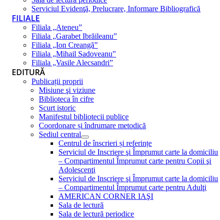
Serviciul Evidenţă, Prelucrare, Informare Bibliografică
FILIALE
Filiala „Ateneu”
Filiala „Garabet Ibrăileanu”
Filiala „Ion Creangă”
Filiala „Mihail Sadoveanu”
Filiala „Vasile Alecsandri”
EDITURĂ
Publicații proprii
Misiune şi viziune
Biblioteca în cifre
Scurt istoric
Manifestul bibliotecii publice
Coordonare și îndrumare metodică
Sediul central
Centrul de înscrieri și referințe
Serviciul de Inscriere şi Împrumut carte la domiciliu
– Compartimentul Împrumut carte pentru Copii şi
Adolescenţi
Serviciul de Inscriere şi Împrumut carte la domiciliu
– Compartimentul Împrumut carte pentru Adulţi
AMERICAN CORNER IAŞI
Sala de lectură
Sala de lectură periodice