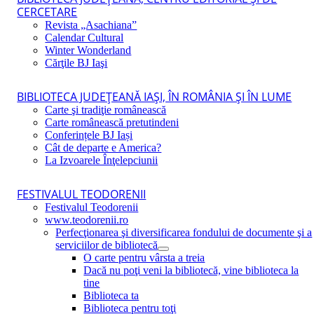
CERCETARE
Revista „Asachiana”
Calendar Cultural
Winter Wonderland
Cărţile BJ Iaşi
BIBLIOTECA JUDEŢEANĂ IAŞI, ÎN ROMÂNIA ŞI ÎN LUME
Carte şi tradiţie românească
Carte românească pretutindeni
Conferințele BJ Iași
Cât de departe e America?
La Izvoarele Înţelepciunii
FESTIVALUL TEODORENII
Festivalul Teodorenii
www.teodorenii.ro
Perfecţionarea şi diversificarea fondului de documente şi a
serviciilor de bibliotecă
O carte pentru vârsta a treia
Dacă nu poţi veni la bibliotecă, vine biblioteca la
tine
Biblioteca ta
Biblioteca pentru toţi