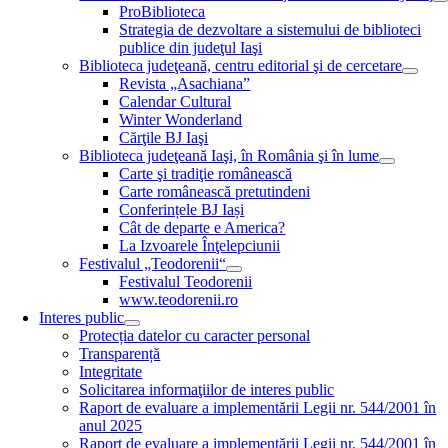
ProBiblioteca
Strategia de dezvoltare a sistemului de biblioteci
publice din judeţul Iaşi
Biblioteca judeţeană, centru editorial şi de cercetare
Revista „Asachiana”
Calendar Cultural
Winter Wonderland
Cărţile BJ Iaşi
Biblioteca judeţeană Iaşi, în România şi în lume
Carte şi tradiţie românească
Carte românească pretutindeni
Conferințele BJ Iași
Cât de departe e America?
La Izvoarele Înţelepciunii
Festivalul „Teodorenii“
Festivalul Teodorenii
www.teodorenii.ro
Interes public
Protecția datelor cu caracter personal
Transparență
Integritate
Solicitarea informaţiilor de interes public
Raport de evaluare a implementării Legii nr. 544/2001 în
anul 2025
Raport de evaluare a implementării Legii nr. 544/2001 în