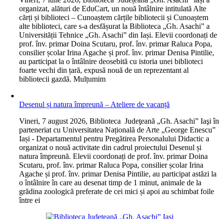
organizat, alături de EduCart, un nouă întâlnire intitulată Alte
cărți și biblioteci – Cunoaștem cărțile bibliotecii și Cunoaștem
alte biblioteci, care s-a desfășurat la Biblioteca „Gh. Asachi” a
Universității Tehnice „Gh. Asachi” din Iași. Elevii coordonați de
prof. înv. primar Doina Scutaru, prof. înv. primar Raluca Popa,
consilier școlar Irina Agache și prof. înv. primar Denisa Pintilie,
au participat la o întâlnire deosebită cu istoria unei biblioteci
foarte vechi din țară, expusă nouă de un reprezentant al
bibliotecii gazdă. Mulțumim
Desenul și natura împreună – Ateliere de vacanță
V
ineri, 7 august 2026, Biblioteca Judeţeană „Gh. Asachi” Iaşi î
parteneriat cu Universitatea Națională de Arte „George Enescu”
Iași - Departamentul pentru Pregătirea Personalului Didactic a
organizat o nouă activitate din cadrul proiectului Desenul și
natura împreună. Elevii coordonați de prof. înv. primar Doina
Scutaru, prof. înv. primar Raluca Popa, consilier școlar Irina
Agache și prof. înv. primar Denisa Pintilie, au participat astăzi la
o întâlnire în care au desenat timp de 1 minut, animale de la
grădina zoologică preferate de cei mici și apoi au schimbat foile
între ei