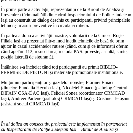
În prima parte a activității, reprezentanții de la Biroul de Analiză și
Prevenirea Criminalității din cadrul Inspectoratului de Poliție Județean
Iași au construit un dialog deschis cu participanții privind principalele
tehnici și măsuri preventive în circulația rutieră.
În partea a doua a activității noastre, voluntarii de la Crucea Roșie –
Filiala Iași au prezentat într-o mod inedit tehnicile de bază de prim
ajutor în cazul accidentelor rutiere (când, cum și ce informații oferim
când apelăm 112; resuscitarea, metoda PAS: privește,
ascult
ă
, simte;
poziția laterală de siguranță).
Întâlnirea s-a încheiat când toți participanții au primit BIBLIO-
PERMISE DE PIETONI și materiale promoționale instituționale.
Mulțumim participanților și gazdelor noastre, Florinei Emacu
(director, Fundația Hecuba Iași), Nicoletei Emacu (psiholog Centrul
DIFAIN CSA-DAC Iași), Feliciei Sonea (coordonator CRMCAD
Iași), Andreei Partene (psiholog CRMCAD Iași) și Cristinei Teioșanu
(asistent social CRMCAD Iași).
În al doilea an consecutiv, proiectul este implementat în parteneriat
cu Inspectoratul de Poliție Județean Iași – Biroul de Analiză și