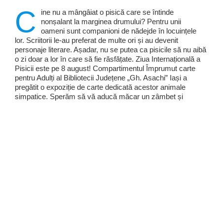
C
ine nu a mângâiat o pisică care se întinde
nonșalant la marginea drumului? Pentru unii
oameni sunt companioni de nădejde în locuințele
lor. Scriitorii le-au preferat de multe ori și au devenit
personaje literare. Așadar, nu se putea ca pisicile să nu aibă
o zi doar a lor în care să fie răsfățate. Ziua Internațională a
Pisicii este pe 8 august! Compartimentul Împrumut carte
pentru Adulți al Bibliotecii Județene „Gh. Asachi” Iași a
pregătit o expoziție de carte dedicată acestor animale
simpatice. Sperăm să vă aducă măcar un zâmbet și