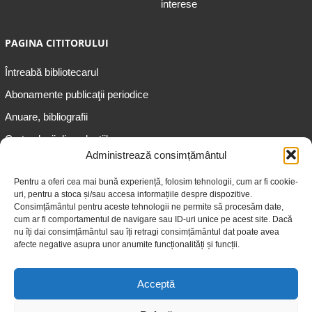
interese
PAGINA CITITORULUI
Întreabă bibliotecarul
Abonamente publicaţii periodice
Anuare, bibliografii
Cartea lunii din colecțiile
speciale
Administrează consimțământul
Informații pentru copii
Pentru a oferi cea mai bună experiență, folosim tehnologii, cum ar fi cookie-
uri, pentru a stoca și/sau accesa informațiile despre dispozitive.
Informații pentru adolescenți
Consimțământul pentru aceste tehnologii ne permite să procesăm date,
Informații pentru adulți
cum ar fi comportamentul de navigare sau ID-uri unice pe acest site. Dacă
nu îți dai consimțământul sau îți retragi consimțământul dat poate avea
Informații pentru seniori
afecte negative asupra unor anumite funcționalități și funcții.
Biblioteci publice
Acceptă