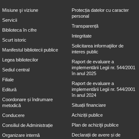
Misiune şi viziune
Protecția datelor cu caracter
personal
Servicii
Transparență
Biblioteca în cifre
Integritate
Scurt istoric
Solicitarea informaţiilor de
Manifestul bibliotecii publice
interes public
Legea bibliotecilor
Raport de evaluare a
implementării Legii nr. 544/2001
Sediul central
în anul 2025
Filiale
Raport de evaluare a
implementării Legii nr. 544/2001
Editură
în anul 2024
Coordonare și îndrumare
Situații financiare
metodică
Achiziții publice
Conducere
Plan de achiziţii publice
Consiliul de Administrație
Declarații de avere și de
Organizare internă