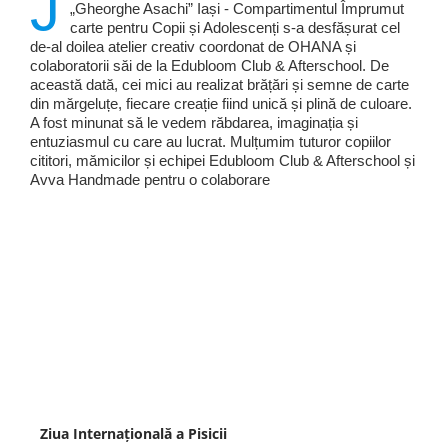
J
„Gheorghe Asachi” Iași - Compartimentul Împrumut
carte pentru Copii și Adolescenți s-a desfășurat cel
de-al doilea atelier creativ coordonat de OHANA și
colaboratorii săi de la Edubloom Club & Afterschool. De
această dată, cei mici au realizat brățări și semne de carte
din mărgeluțe, fiecare creație fiind unică și plină de culoare.
A fost minunat să le vedem răbdarea, imaginația și
entuziasmul cu care au lucrat. Mulțumim tuturor copiilor
cititori, mămicilor și echipei Edubloom Club & Afterschool și
Avva Handmade pentru o colaborare
Ziua Internațională a Pisicii