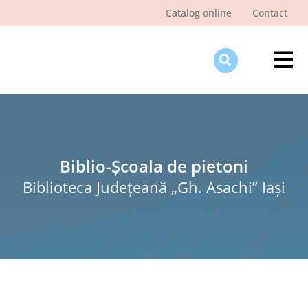
Skip
Catalog online
Contact
to
content
Tog
Nav
Des
Pagi
Şti
Biblio-Școala de pietoni
Biblioteca Judeţeană „Gh. Asachi” Iaşi
Pro
Int