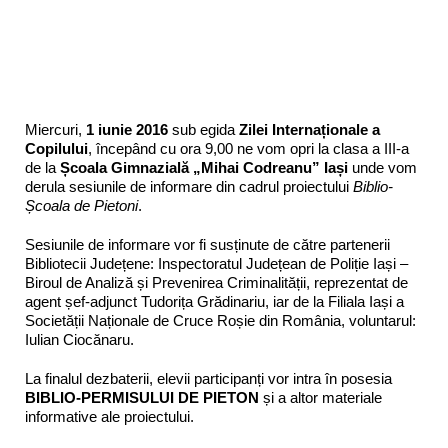
Miercuri,
1 iunie 2016
sub egida
Zilei
Internaționale
a
Copilului
, începând cu ora 9,00 ne vom opri la clasa a III-a
de la
Școala Gimnazială
„Mihai Codreanu” Iași
unde vom
derula sesiunile de informare din cadrul proiectului
Biblio-
Școala de Pietoni
.
Sesiunile de informare vor fi susținute de către partenerii
Bibliotecii Județene: Inspectoratul Județean de Poliție Iași –
Biroul de Analiză și Prevenirea Criminalității, reprezentat de
agent șef-adjunct Tudorița Grădinariu, iar de la Filiala Iași a
Societății Naționale de Cruce Roșie din România, voluntarul:
Iulian Ciocănaru.
La finalul dezbaterii, elevii participanți vor intra în posesia
BIBLIO-PERMISULUI DE PIETON
și a altor materiale
informative ale proiectului.