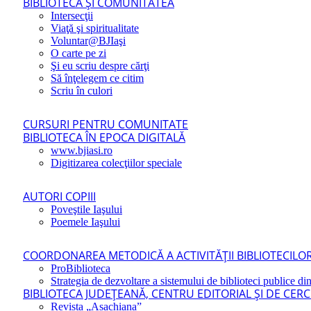
BIBLIOTECA ŞI COMUNITATEA
Intersecţii
Viaţă şi spiritualitate
Voluntar@BJIaşi
O carte pe zi
Şi eu scriu despre cărţi
Să înţelegem ce citim
Scriu în culori
CURSURI PENTRU COMUNITATE
BIBLIOTECA ÎN EPOCA DIGITALĂ
www.bjiasi.ro
Digitizarea colecţiilor speciale
AUTORI COPIII
Poveştile Iaşului
Poemele Iaşului
COORDONAREA METODICĂ A ACTIVITĂŢII BIBLIOTECILOR
ProBiblioteca
Strategia de dezvoltare a sistemului de biblioteci publice din
BIBLIOTECA JUDEŢEANĂ, CENTRU EDITORIAL ŞI DE CER
Revista „Asachiana”