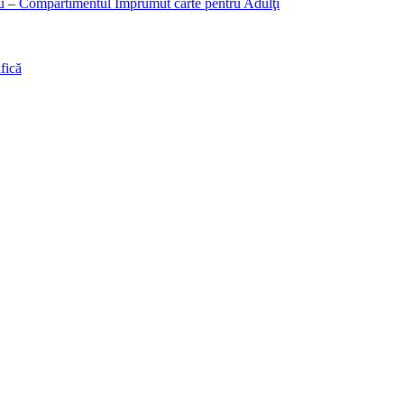
liu – Compartimentul Împrumut carte pentru Adulţi
fică