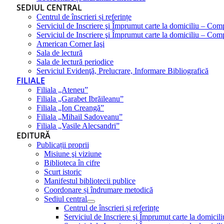
SEDIUL CENTRAL
Centrul de înscrieri și referințe
Serviciul de Inscriere şi Împrumut carte la domiciliu – Com
Serviciul de Inscriere şi Împrumut carte la domiciliu – Co
American Corner Iaşi
Sala de lectură
Sala de lectură periodice
Serviciul Evidenţă, Prelucrare, Informare Bibliografică
FILIALE
Filiala „Ateneu”
Filiala „Garabet Ibrăileanu”
Filiala „Ion Creangă”
Filiala „Mihail Sadoveanu”
Filiala „Vasile Alecsandri”
EDITURĂ
Publicații proprii
Misiune şi viziune
Biblioteca în cifre
Scurt istoric
Manifestul bibliotecii publice
Coordonare și îndrumare metodică
Sediul central
Centrul de înscrieri și referințe
Serviciul de Inscriere şi Împrumut carte la domici