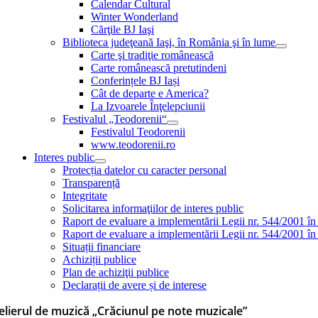
Calendar Cultural
Winter Wonderland
Cărţile BJ Iaşi
Biblioteca judeţeană Iaşi, în România şi în lume
Carte şi tradiţie românească
Carte românească pretutindeni
Conferințele BJ Iași
Cât de departe e America?
La Izvoarele Înţelepciunii
Festivalul „Teodorenii“
Festivalul Teodorenii
www.teodorenii.ro
Interes public
Protecția datelor cu caracter personal
Transparență
Integritate
Solicitarea informaţiilor de interes public
Raport de evaluare a implementării Legii nr. 544/2001 în
Raport de evaluare a implementării Legii nr. 544/2001 în
Situații financiare
Achiziții publice
Plan de achiziţii publice
Declarații de avere și de interese
elierul de muzică „Crăciunul pe note muzicale”