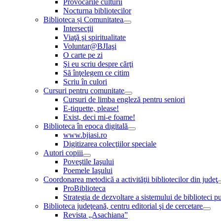
Provocările culturii
Nocturna bibliotecilor
Biblioteca și Comunitatea
Intersecţii
Viaţă şi spiritualitate
Voluntar@BJIaşi
O carte pe zi
Şi eu scriu despre cărţi
Să înţelegem ce citim
Scriu în culori
Cursuri pentru comunitate
Cursuri de limba engleză pentru seniori
E-tiquette, please!
Exist, deci mi-e foame!
Biblioteca în epoca digitală
www.bjiasi.ro
Digitizarea colecţiilor speciale
Autori copiii
Poveştile Iaşului
Poemele Iaşului
Coordonarea metodică a activităţii bibliotecilor din judeţ
ProBiblioteca
Strategia de dezvoltare a sistemului de biblioteci pu
Biblioteca judeţeană, centru editorial şi de cercetare
Revista „Asachiana”