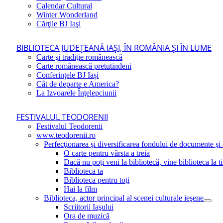
Calendar Cultural
Winter Wonderland
Cărţile BJ Iaşi
BIBLIOTECA JUDEŢEANĂ IAŞI, ÎN ROMÂNIA ŞI ÎN LUME
Carte şi tradiţie românească
Carte românească pretutindeni
Conferințele BJ Iași
Cât de departe e America?
La Izvoarele Înţelepciunii
FESTIVALUL TEODORENII
Festivalul Teodorenii
www.teodorenii.ro
Perfecţionarea şi diversificarea fondului de documente şi a
O carte pentru vârsta a treia
Dacă nu poţi veni la bibliotecă, vine biblioteca la t
Biblioteca ta
Biblioteca pentru toţi
Hai la film
Biblioteca, actor principal al scenei culturale ieşene
Scriitorii Iaşului
Ora de muzică