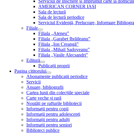
Serviciul de Inscriere şi Împrumut carte la domici
AMERICAN CORNER IAŞI
Sala de lectură
Sala de lectură periodice
Serviciul Evidenţă, Prelucrare, Informare Bibliogra
Filiale
Filiala „Ateneu”
Filiala „Garabet Ibrăileanu”
Filiala „Ion Creangă”
Filiala „Mihail Sadoveanu”
Filiala „Vasile Alecsandri”
Editură
Publicații proprii
Pagina cititorului
Abonamente publicaţii periodice
Servicii
Anuare, bibliografii
Cartea lunii din colecțiile speciale
Carte veche și rară
Noutăţi pe rafturile bibliotecii
Informații pentru copii
Informații pentru adolescenți
Informații pentru adulți
Informații pentru seniori
Biblioteci publice