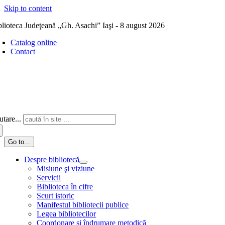
Skip to content
blioteca Judeţeană „Gh. Asachi” Iaşi - 8 august 2026
Catalog online
Contact
tare...
Go to...
Despre bibliotecă
Misiune şi viziune
Servicii
Biblioteca în cifre
Scurt istoric
Manifestul bibliotecii publice
Legea bibliotecilor
Coordonare și îndrumare metodică