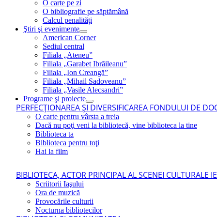
O carte pe zi
O bibliografie pe săptămână
Calcul penalități
Ştiri şi evenimente
American Corner
Sediul central
Filiala „Ateneu”
Filiala „Garabet Ibrăileanu”
Filiala „Ion Creangă”
Filiala „Mihail Sadoveanu”
Filiala „Vasile Alecsandri”
Programe şi proiecte
PERFECŢIONAREA ŞI DIVERSIFICAREA FONDULUI DE DOC
O carte pentru vârsta a treia
Dacă nu poţi veni la bibliotecă, vine biblioteca la tine
Biblioteca ta
Biblioteca pentru toţi
Hai la film
BIBLIOTECA, ACTOR PRINCIPAL AL SCENEI CULTURALE I
Scriitorii Iaşului
Ora de muzică
Provocările culturii
Nocturna bibliotecilor