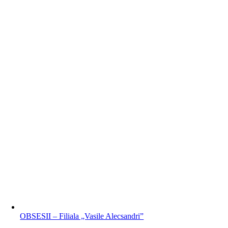
OBSESII – Filiala „Vasile Alecsandri”