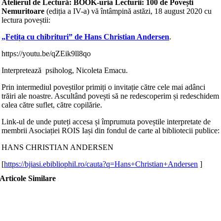
Atelierul de Lectură: BOOK-uria Lecturii:
100 de Pove
ști
Nemuritoare
(ediția a IV-a) vă întâmpină astăzi, 18 august 2020 cu
lectura poveștii:
„Fetița cu chibrituri” de Hans Christian Andersen
.
https://youtu.be/qZEik9ll8qo
Interpretează psiholog, Nicoleta Emacu.
Prin intermediul poveștilor primiți o invitație către cele mai adânci
trăiri ale noastre. Ascultând povești să ne redescoperim și redeschidem
calea către suflet, către copilărie.
Link-ul de unde puteți accesa și împrumuta poveștile interpretate de
membrii Asociației ROIS Iași din fondul de carte al bibliotecii publice:
HANS CHRISTIAN ANDERSEN
[
https://bjiasi.ebibliophil.ro/cauta?q=Hans+Christian+Andersen
]
Articole Similare