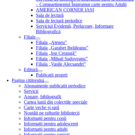
– Compartimentul Împrumut carte pentru Adulţi
AMERICAN CORNER IAŞI
Sala de lectură
Sala de lectură periodice
Serviciul Evidenţă, Prelucrare, Informare
Bibliografică
Filiale
Filiala „Ateneu”
Filiala „Garabet Ibrăileanu”
Filiala „Ion Creangă”
Filiala „Mihail Sadoveanu”
Filiala „Vasile Alecsandri”
Editură
Publicații proprii
Pagina cititorului
Abonamente publicaţii periodice
Servicii
Anuare, bibliografii
Cartea lunii din colecțiile speciale
Carte veche și rară
Noutăţi pe rafturile bibliotecii
Informații pentru copii
Informații pentru adolescenți
Informații pentru adulți
Informații pentru seniori