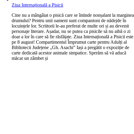
Ziua Internațională a Pisicii
C
ine nu a mângâiat o pisică care se întinde nonșalant la margine
drumului? Pentru unii oameni sunt companioni de nădejde în
locuințele lor. Scriitorii le-au preferat de multe ori și au devenit
personaje literare. Așadar, nu se putea ca pisicile să nu aibă o zi
doar a lor în care să fie răsfățate. Ziua Internațională a Pisicii este
pe 8 august! Compartimentul Împrumut carte pentru Adulți al
Bibliotecii Județene „Gh. Asachi” Iași a pregătit o expoziție de
carte dedicată acestor animale simpatice. Sperăm să vă aducă
măcar un zâmbet și