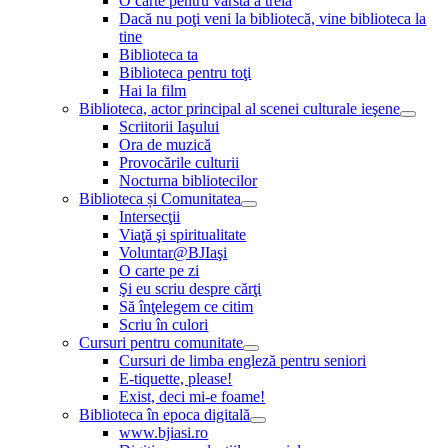
O carte pentru vârsta a treia
Dacă nu poţi veni la bibliotecă, vine biblioteca la
tine
Biblioteca ta
Biblioteca pentru toţi
Hai la film
Biblioteca, actor principal al scenei culturale ieşene
Scriitorii Iaşului
Ora de muzică
Provocările culturii
Nocturna bibliotecilor
Biblioteca și Comunitatea
Intersecţii
Viaţă şi spiritualitate
Voluntar@BJIaşi
O carte pe zi
Şi eu scriu despre cărţi
Să înţelegem ce citim
Scriu în culori
Cursuri pentru comunitate
Cursuri de limba engleză pentru seniori
E-tiquette, please!
Exist, deci mi-e foame!
Biblioteca în epoca digitală
www.bjiasi.ro