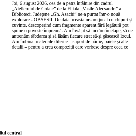
J
oi, 6 august 2026, cea de-a patra întâlnire din cadrul
„Atelierului de Colaje” de la Filiala „Vasile Alecsandri” a
Bibliotecii Județene „Gh. Asachi” ne-a purtat într-o nouă
explorare - OBSESII. De data aceasta ne-am jucat cu chipuri și
cuvinte, descoperind cum fragmente aparent fără legătură pot
spune o poveste împreună. Am învățat să lucrăm în etape, să ne
antrenăm răbdarea și să lăsăm fiecare strat să-și găsească locul.
Am îmbinat materiale diferite – suport de hârtie, paiete și alte
detalii – pentru a crea compoziții care vorbesc despre ceea ce
iul central