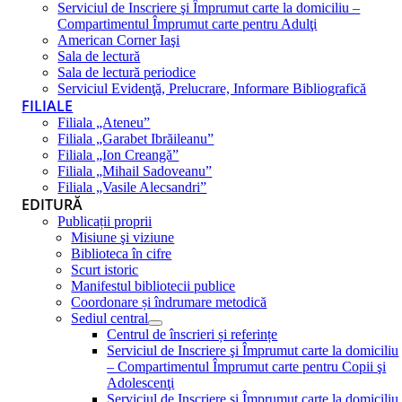
Serviciul de Inscriere şi Împrumut carte la domiciliu –
Compartimentul Împrumut carte pentru Adulţi
American Corner Iaşi
Sala de lectură
Sala de lectură periodice
Serviciul Evidenţă, Prelucrare, Informare Bibliografică
FILIALE
Filiala „Ateneu”
Filiala „Garabet Ibrăileanu”
Filiala „Ion Creangă”
Filiala „Mihail Sadoveanu”
Filiala „Vasile Alecsandri”
EDITURĂ
Publicații proprii
Misiune şi viziune
Biblioteca în cifre
Scurt istoric
Manifestul bibliotecii publice
Coordonare și îndrumare metodică
Sediul central
Centrul de înscrieri și referințe
Serviciul de Inscriere şi Împrumut carte la domiciliu
– Compartimentul Împrumut carte pentru Copii şi
Adolescenţi
Serviciul de Inscriere şi Împrumut carte la domiciliu