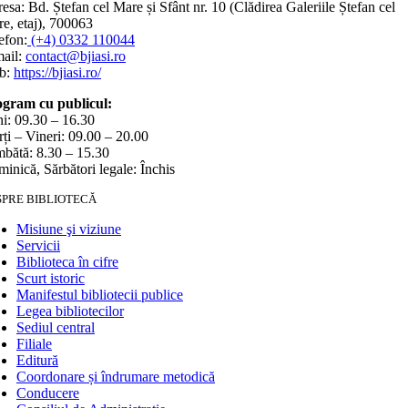
esa: Bd. Ștefan cel Mare și Sfânt nr. 10 (Clădirea Galeriile Ștefan cel
e, etaj), 700063
efon:
(+4) 0332 110044
ail:
contact@bjiasi.ro
b:
https://bjiasi.ro/
gram cu publicul:
i: 09.30 – 16.30
ți – Vineri: 09.00 – 20.00
bătă: 8.30 – 15.30
inică, Sărbători legale: Închis
SPRE BIBLIOTECĂ
Misiune şi viziune
Servicii
Biblioteca în cifre
Scurt istoric
Manifestul bibliotecii publice
Legea bibliotecilor
Sediul central
Filiale
Editură
Coordonare și îndrumare metodică
Conducere