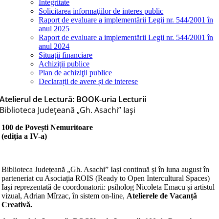
Integritate
Solicitarea informaţiilor de interes public
Raport de evaluare a implementării Legii nr. 544/2001 în
anul 2025
Raport de evaluare a implementării Legii nr. 544/2001 în
anul 2024
Situații financiare
Achiziții publice
Plan de achiziţii publice
Declarații de avere și de interese
Atelierul de Lectură: BOOK-uria Lecturii
Biblioteca Judeţeană „Gh. Asachi” Iaşi
100 de Pove
ști Nemuritoare
(ediția a IV-a)
Biblioteca Județeană „Gh. Asachi” Iași continuă și în luna august în
parteneriat cu Asociația ROIS (Ready to Open Intercultural Spaces)
Iași reprezentată de coordonatorii: psiholog Nicoleta Emacu și artistul
vizual, Adrian Mîrzac, în sistem on-line,
Atelierele de
Vacan
ță
Creativ
ă.