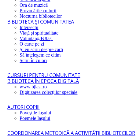
Ora de muzică
Provocările culturii
Nocturna bibliotecilor
BIBLIOTECA ŞI COMUNITATEA
Intersecţii
Viaţă şi spiritualitate
Voluntar@BJIaşi
O carte pe zi
Şi eu scriu despre cărţi
Să înţelegem ce citim
Scriu în culori
CURSURI PENTRU COMUNITATE
BIBLIOTECA ÎN EPOCA DIGITALĂ
www.bjiasi.ro
Digitizarea colecţiilor speciale
AUTORI COPIII
Poveştile Iaşului
Poemele Iaşului
COORDONAREA METODICĂ A ACTIVITĂŢII BIBLIOTECILOR