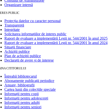
Consiliul de Administrație
Organizare internă
ERES PUBLIC
Protecția datelor cu caracter personal
Transparență
Integritate
Solicitarea informaţiilor de interes public
Raport de evaluare a implementării Legii nr. 544/2001 în anul 2025
Raport de evaluare a implementării Legii nr. 544/2001 în anul 2024
Situații financiare
Achiziții publice
Plan de achiziţii publice
Declarații de avere și de interese
INA CITITORULUI
Întreabă bibliotecarul
Abonamente publicaţii periodice
Anuare, bibliografii
Cartea lunii din colecțiile speciale
Informații pentru copii
Informații pentru adolescenți
Informații pentru adulți
Informații pentru seniori