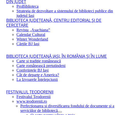
DIN JUDEŢ
ProBiblioteca
Strategia de dezvoltare a sistemului de biblioteci publice din
judeţul Iaşi
BIBLIOTECA JUDEŢEANĂ, CENTRU EDITORIAL ŞI DE
CERCETARE
Revista „Asachiana”
Calendar Cultural
Winter Wonderland
Cărţile BJ Iaşi
BIBLIOTECA JUDEŢEANĂ IAŞI, ÎN ROMÂNIA ŞI ÎN LUME
Carte şi tradiţie românească
Carte românească pretutindeni
Conferințele BJ Iași
Cât de departe e America?
La Izvoarele Înţelepciunii
FESTIVALUL TEODORENII
Festivalul Teodorenii
www.teodorenii.ro
Perfecţionarea şi diversificarea fondului de documente şi a
serviciilor de bibliotecă