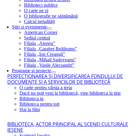
Biblioteci publice
O carte pe zi
O bibliografie pe săptămână
Calcul penalități
Ştiri şi evenimente
American Corner
Sediul central
Filiala „Ateneu”
Filiala „Garabet Ibrăileanu”
Filiala „Ion Creangă”
Filiala „Mihail Sadoveanu”
Filiala „Vasile Alecsandri”
Programe şi proiecte
PERFECŢIONAREA ŞI DIVERSIFICAREA FONDULUI DE
DOCUMENTE ŞI A SERVICIILOR DE BIBLIOTECĂ
O carte pentru vârsta a treia
Dacă nu poţi veni la bibliotecă, vine biblioteca la tine
Biblioteca ta
Biblioteca pentru toţi
Hai la film
BIBLIOTECA, ACTOR PRINCIPAL AL SCENEI CULTURALE
IEŞENE
Scriitorii Iaşului