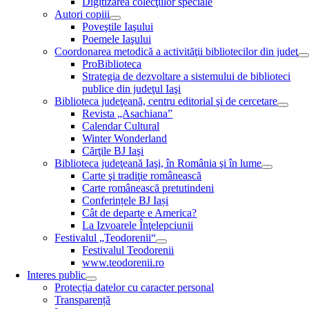
Digitizarea colecţiilor speciale
Autori copiii
Poveştile Iaşului
Poemele Iaşului
Coordonarea metodică a activităţii bibliotecilor din judeţ
ProBiblioteca
Strategia de dezvoltare a sistemului de biblioteci
publice din judeţul Iaşi
Biblioteca judeţeană, centru editorial şi de cercetare
Revista „Asachiana”
Calendar Cultural
Winter Wonderland
Cărţile BJ Iaşi
Biblioteca judeţeană Iaşi, în România şi în lume
Carte şi tradiţie românească
Carte românească pretutindeni
Conferințele BJ Iași
Cât de departe e America?
La Izvoarele Înţelepciunii
Festivalul „Teodorenii“
Festivalul Teodorenii
www.teodorenii.ro
Interes public
Protecția datelor cu caracter personal
Transparență