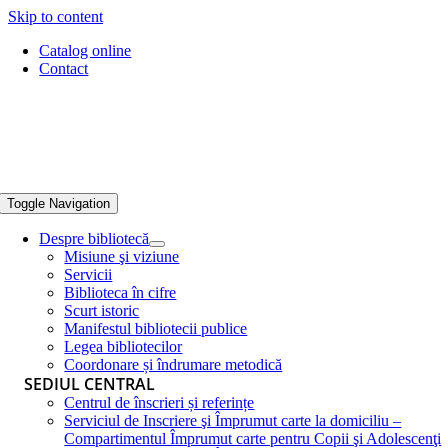
Skip to content
Catalog online
Contact
Toggle Navigation
Despre bibliotecă
Misiune şi viziune
Servicii
Biblioteca în cifre
Scurt istoric
Manifestul bibliotecii publice
Legea bibliotecilor
Coordonare și îndrumare metodică
SEDIUL CENTRAL
Centrul de înscrieri și referințe
Serviciul de Inscriere şi Împrumut carte la domiciliu –
Compartimentul Împrumut carte pentru Copii şi Adolescenţi