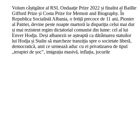
V
olum câștigător al RSL Ondaatje Prize 2022 și finalist al Baillie
Gifford Prize și Costa Prize for Memoir and Biography. În
Republica Socialistă Albania, o fetiță precoce de 11 ani, Pionier
al Patriei, devine peste noapte martoră la dispariția celui mai dur
și mai rezistent regim dictatorial comunist din lume: cel al lui
Enver Hodja. Deși albanezii se așteaptă ca dărâmarea statuilor
lui Hodja și Stalin să marcheze tranziția spre o societate liberă,
democratică, anii ce urmează aduc cu ei privatizarea de tipul
„terapiei de șoc", imigrația masivă, inflația, jocurile