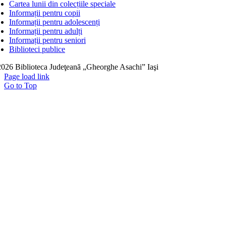
Cartea lunii din colecțiile speciale
Informații pentru copii
Informații pentru adolescenți
Informații pentru adulți
Informații pentru seniori
Biblioteci publice
026 Biblioteca Judeţeană „Gheorghe Asachi” Iaşi
Page load link
Go to Top