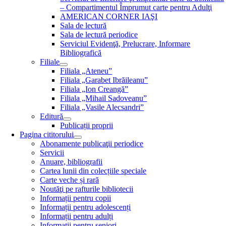
– Compartimentul Împrumut carte pentru Adulţi
AMERICAN CORNER IAŞI
Sala de lectură
Sala de lectură periodice
Serviciul Evidenţă, Prelucrare, Informare
Bibliografică
Filiale
Filiala „Ateneu”
Filiala „Garabet Ibrăileanu”
Filiala „Ion Creangă”
Filiala „Mihail Sadoveanu”
Filiala „Vasile Alecsandri”
Editură
Publicații proprii
Pagina cititorului
Abonamente publicaţii periodice
Servicii
Anuare, bibliografii
Cartea lunii din colecțiile speciale
Carte veche și rară
Noutăţi pe rafturile bibliotecii
Informații pentru copii
Informații pentru adolescenți
Informații pentru adulți
Informații pentru seniori