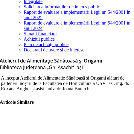
Integritate
Solicitarea informaţiilor de interes public
Raport de evaluare a implementării Legii nr. 544/2001 în
anul 2025
Raport de evaluare a implementării Legii nr. 544/2001 în
anul 2024
Situații financiare
Achiziții publice
Plan de achiziţii publice
Declarații de avere și de interese
Atelierul de Alimentaţie Sănătoasă şi Origami
Biblioteca Judeţeană „Gh. Asachi” Iaşi
A inceput Atelierul de Alimentatie Sănătoasă si Origami alături de
partenerii noștrii de la Facultatea de Horticultura a USV Iasi, ing. dr.
Roxana Anghel și asist. univ. dr. Ioana Buțerchi.
Articole Similare