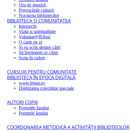
Ora de muzică
Provocările culturii
Nocturna bibliotecilor
BIBLIOTECA ŞI COMUNITATEA
Intersecţii
Viaţă şi spiritualitate
Voluntar@BJIaşi
O carte pe zi
Şi eu scriu despre cărţi
Să înţelegem ce citim
Scriu în culori
CURSURI PENTRU COMUNITATE
BIBLIOTECA ÎN EPOCA DIGITALĂ
www.bjiasi.ro
Digitizarea colecţiilor speciale
AUTORI COPIII
Poveştile Iaşului
Poemele Iaşului
COORDONAREA METODICĂ A ACTIVITĂŢII BIBLIOTECILOR