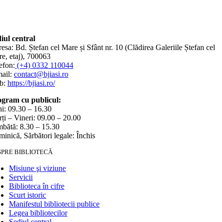
iul central
esa: Bd. Ștefan cel Mare și Sfânt nr. 10 (Clădirea Galeriile Ștefan cel
e, etaj), 700063
efon:
(+4) 0332 110044
ail:
contact@bjiasi.ro
b:
https://bjiasi.ro/
gram cu publicul:
i: 09.30 – 16.30
ți – Vineri: 09.00 – 20.00
bătă: 8.30 – 15.30
inică, Sărbători legale: Închis
SPRE BIBLIOTECĂ
Misiune şi viziune
Servicii
Biblioteca în cifre
Scurt istoric
Manifestul bibliotecii publice
Legea bibliotecilor
Sediul central