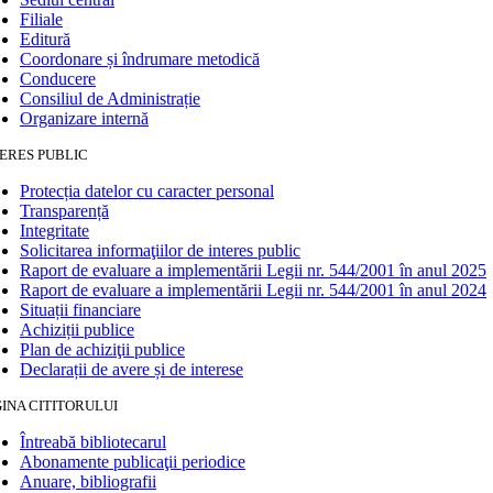
Filiale
Editură
Coordonare și îndrumare metodică
Conducere
Consiliul de Administrație
Organizare internă
ERES PUBLIC
Protecția datelor cu caracter personal
Transparență
Integritate
Solicitarea informaţiilor de interes public
Raport de evaluare a implementării Legii nr. 544/2001 în anul 2025
Raport de evaluare a implementării Legii nr. 544/2001 în anul 2024
Situații financiare
Achiziții publice
Plan de achiziţii publice
Declarații de avere și de interese
INA CITITORULUI
Întreabă bibliotecarul
Abonamente publicaţii periodice
Anuare, bibliografii