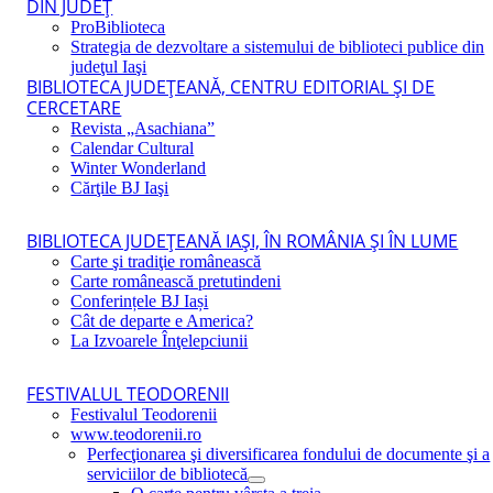
DIN JUDEŢ
ProBiblioteca
Strategia de dezvoltare a sistemului de biblioteci publice din
judeţul Iaşi
BIBLIOTECA JUDEŢEANĂ, CENTRU EDITORIAL ŞI DE
CERCETARE
Revista „Asachiana”
Calendar Cultural
Winter Wonderland
Cărţile BJ Iaşi
BIBLIOTECA JUDEŢEANĂ IAŞI, ÎN ROMÂNIA ŞI ÎN LUME
Carte şi tradiţie românească
Carte românească pretutindeni
Conferințele BJ Iași
Cât de departe e America?
La Izvoarele Înţelepciunii
FESTIVALUL TEODORENII
Festivalul Teodorenii
www.teodorenii.ro
Perfecţionarea şi diversificarea fondului de documente şi a
serviciilor de bibliotecă