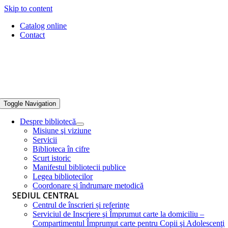
Skip to content
Catalog online
Contact
Toggle Navigation
Despre bibliotecă
Misiune şi viziune
Servicii
Biblioteca în cifre
Scurt istoric
Manifestul bibliotecii publice
Legea bibliotecilor
Coordonare și îndrumare metodică
SEDIUL CENTRAL
Centrul de înscrieri și referințe
Serviciul de Inscriere şi Împrumut carte la domiciliu –
Compartimentul Împrumut carte pentru Copii şi Adolescenţi