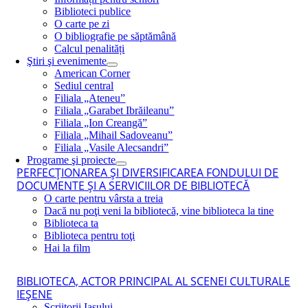
Biblioteci publice
O carte pe zi
O bibliografie pe săptămână
Calcul penalități
Ştiri şi evenimente
American Corner
Sediul central
Filiala „Ateneu”
Filiala „Garabet Ibrăileanu”
Filiala „Ion Creangă”
Filiala „Mihail Sadoveanu”
Filiala „Vasile Alecsandri”
Programe şi proiecte
PERFECŢIONAREA ŞI DIVERSIFICAREA FONDULUI DE
DOCUMENTE ŞI A SERVICIILOR DE BIBLIOTECĂ
O carte pentru vârsta a treia
Dacă nu poţi veni la bibliotecă, vine biblioteca la tine
Biblioteca ta
Biblioteca pentru toţi
Hai la film
BIBLIOTECA, ACTOR PRINCIPAL AL SCENEI CULTURALE
IEŞENE
Scriitorii Iaşului