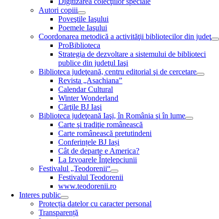
Digitizarea colecţiilor speciale
Autori copiii
Poveştile Iaşului
Poemele Iaşului
Coordonarea metodică a activităţii bibliotecilor din judeţ
ProBiblioteca
Strategia de dezvoltare a sistemului de biblioteci
publice din judeţul Iaşi
Biblioteca judeţeană, centru editorial şi de cercetare
Revista „Asachiana”
Calendar Cultural
Winter Wonderland
Cărţile BJ Iaşi
Biblioteca judeţeană Iaşi, în România şi în lume
Carte şi tradiţie românească
Carte românească pretutindeni
Conferințele BJ Iași
Cât de departe e America?
La Izvoarele Înţelepciunii
Festivalul „Teodorenii“
Festivalul Teodorenii
www.teodorenii.ro
Interes public
Protecția datelor cu caracter personal
Transparență