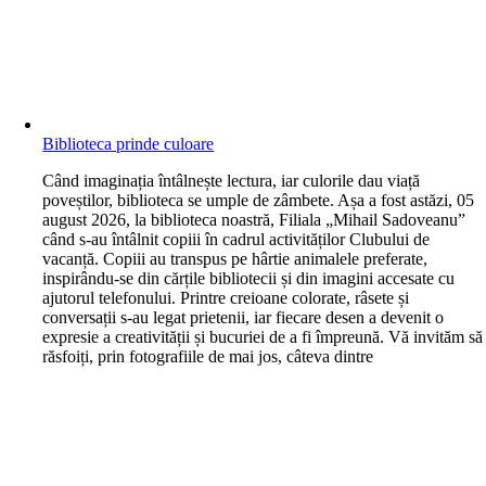
Biblioteca prinde culoare
C
ând imaginația întâlnește lectura, iar culorile dau viață
poveștilor, biblioteca se umple de zâmbete. Așa a fost astăzi, 05
august 2026, la biblioteca noastră, Filiala „Mihail Sadoveanu”
când s-au întâlnit copiii în cadrul activităților Clubului de
vacanță. Copiii au transpus pe hârtie animalele preferate,
inspirându-se din cărțile bibliotecii și din imagini accesate cu
ajutorul telefonului. Printre creioane colorate, râsete și
conversații s-au legat prietenii, iar fiecare desen a devenit o
expresie a creativității și bucuriei de a fi împreună. Vă invităm să
răsfoiți, prin fotografiile de mai jos, câteva dintre