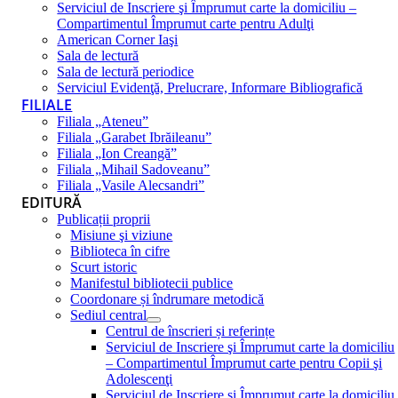
Serviciul de Inscriere şi Împrumut carte la domiciliu –
Compartimentul Împrumut carte pentru Adulţi
American Corner Iaşi
Sala de lectură
Sala de lectură periodice
Serviciul Evidenţă, Prelucrare, Informare Bibliografică
FILIALE
Filiala „Ateneu”
Filiala „Garabet Ibrăileanu”
Filiala „Ion Creangă”
Filiala „Mihail Sadoveanu”
Filiala „Vasile Alecsandri”
EDITURĂ
Publicații proprii
Misiune şi viziune
Biblioteca în cifre
Scurt istoric
Manifestul bibliotecii publice
Coordonare și îndrumare metodică
Sediul central
Centrul de înscrieri și referințe
Serviciul de Inscriere şi Împrumut carte la domiciliu
– Compartimentul Împrumut carte pentru Copii şi
Adolescenţi
Serviciul de Inscriere şi Împrumut carte la domiciliu