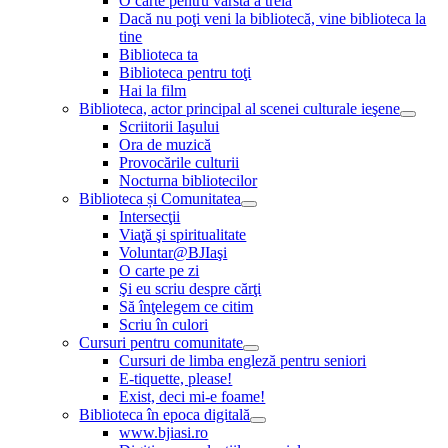
O carte pentru vârsta a treia
Dacă nu poţi veni la bibliotecă, vine biblioteca la
tine
Biblioteca ta
Biblioteca pentru toţi
Hai la film
Biblioteca, actor principal al scenei culturale ieşene
Scriitorii Iaşului
Ora de muzică
Provocările culturii
Nocturna bibliotecilor
Biblioteca și Comunitatea
Intersecţii
Viaţă şi spiritualitate
Voluntar@BJIaşi
O carte pe zi
Şi eu scriu despre cărţi
Să înţelegem ce citim
Scriu în culori
Cursuri pentru comunitate
Cursuri de limba engleză pentru seniori
E-tiquette, please!
Exist, deci mi-e foame!
Biblioteca în epoca digitală
www.bjiasi.ro