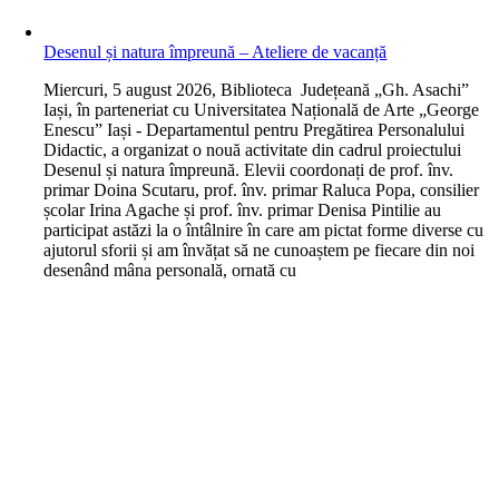
Desenul și natura împreună – Ateliere de vacanță
M
iercuri, 5 august 2026, Biblioteca Județeană „Gh. Asachi”
Iași, în parteneriat cu Universitatea Națională de Arte „George
Enescu” Iași - Departamentul pentru Pregătirea Personalului
Didactic, a organizat o nouă activitate din cadrul proiectului
Desenul și natura împreună. Elevii coordonați de prof. înv.
primar Doina Scutaru, prof. înv. primar Raluca Popa, consilier
școlar Irina Agache și prof. înv. primar Denisa Pintilie au
participat astăzi la o întâlnire în care am pictat forme diverse cu
ajutorul sforii și am învățat să ne cunoaștem pe fiecare din noi
desenând mâna personală, ornată cu