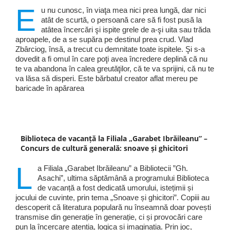
E
u nu cunosc, în viaţa mea nici prea lungă, dar nici
atât de scurtă, o persoană care să fi fost pusă la
atâtea încercări şi ispite grele de a-şi uita sau trăda
aproapele, de a se supăra pe destinul prea crud. Vlad
Zbârciog, însă, a trecut cu demnitate toate ispitele. Şi s-a
dovedit a fi omul în care poţi avea încredere deplină că nu
te va abandona în calea greutăţilor, că te va sprijini, că nu te
va lăsa să disperi. Este bărbatul creator aflat mereu pe
baricade în apărarea
Biblioteca de vacanță la Filiala „Garabet Ibrăileanu” –
Concurs de cultură generală: snoave și ghicitori
L
a Filiala „Garabet Ibrăileanu” a Bibliotecii ”Gh.
Asachi”, ultima săptămână a programului Biblioteca
de vacanță a fost dedicată umorului, istețimii și
jocului de cuvinte, prin tema „Snoave și ghicitori”. Copiii au
descoperit că literatura populară nu înseamnă doar povești
transmise din generație în generație, ci și provocări care
pun la încercare atenția, logica și imaginația. Prin joc,