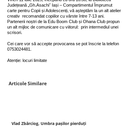
Județeană „Gh.Asachiˮ Iași – Compartimentul Împrumut
carte pentru Copii și Adolescenți, vă așteptăm la un alt atelier
creativ recomandat copiilor cu vârste între 7-13 ani.
Partenerii noștri de la Edu Boom Club și Ohana Club propun
un alt mijloc de comunicare cu viitorul: prin intermediul unei
scrisori.
Cei care vor să accepte provocarea se pot înscrie la telefon
0753024481.
Atenție: locuri limitate
Articole Similare
Vlad Zbârciog, Umbra pașilor pierduți