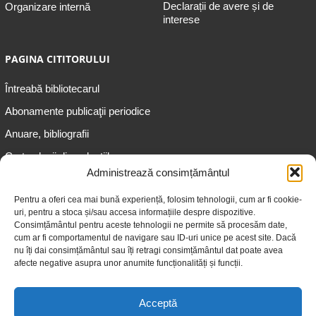
Declarații de avere și de
Organizare internă
interese
PAGINA CITITORULUI
Întreabă bibliotecarul
Abonamente publicaţii periodice
Anuare, bibliografii
Cartea lunii din colecțiile
speciale
Administrează consimțământul
Informații pentru copii
Pentru a oferi cea mai bună experiență, folosim tehnologii, cum ar fi cookie-
uri, pentru a stoca și/sau accesa informațiile despre dispozitive.
Informații pentru adolescenți
Consimțământul pentru aceste tehnologii ne permite să procesăm date,
Informații pentru adulți
cum ar fi comportamentul de navigare sau ID-uri unice pe acest site. Dacă
nu îți dai consimțământul sau îți retragi consimțământul dat poate avea
Informații pentru seniori
afecte negative asupra unor anumite funcționalități și funcții.
Biblioteci publice
Acceptă