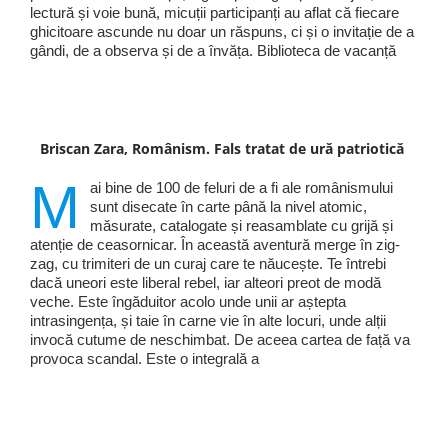
lectură și voie bună, micuții participanți au aflat că fiecare
ghicitoare ascunde nu doar un răspuns, ci și o invitație de a
gândi, de a observa și de a învăța. Biblioteca de vacanță
Briscan Zara, Românism. Fals tratat de ură patriotică
M
ai bine de 100 de feluri de a fi ale românismului
sunt disecate în carte până la nivel atomic,
măsurate, catalogate și reasamblate cu grijă și
atenție de ceasornicar. În această aventură merge în zig-
zag, cu trimiteri de un curaj care te năucește. Te întrebi
dacă uneori este liberal rebel, iar alteori preot de modă
veche. Este îngăduitor acolo unde unii ar aștepta
intrasingența, și taie în carne vie în alte locuri, unde alții
invocă cutume de neschimbat. De aceea cartea de față va
provoca scandal. Este o integrală a