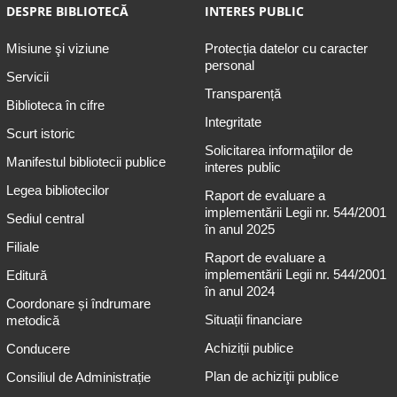
DESPRE BIBLIOTECĂ
INTERES PUBLIC
Misiune şi viziune
Protecția datelor cu caracter
personal
Servicii
Transparență
Biblioteca în cifre
Integritate
Scurt istoric
Solicitarea informaţiilor de
Manifestul bibliotecii publice
interes public
Legea bibliotecilor
Raport de evaluare a
implementării Legii nr. 544/2001
Sediul central
în anul 2025
Filiale
Raport de evaluare a
implementării Legii nr. 544/2001
Editură
în anul 2024
Coordonare și îndrumare
Situații financiare
metodică
Achiziții publice
Conducere
Plan de achiziţii publice
Consiliul de Administrație