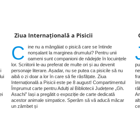
Ziua Internațională a Pisicii
C
ine nu a mângâiat o pisică care se întinde
nonșalant la marginea drumului? Pentru unii
oameni sunt companioni de nădejde în locuințele
lor. Scriitorii le-au preferat de multe ori și au devenit
pu
i
personaje literare. Așadar, nu se putea ca pisicile să nu
ne
lui
aibă o zi doar a lor în care să fie răsfățate. Ziua
fr
Internațională a Pisicii este pe 8 august! Compartimentul
îm
Împrumut carte pentru Adulți al Bibliotecii Județene „Gh.
ră
ei
Asachi” Iași a pregătit o expoziție de carte dedicată
Am
acestor animale simpatice. Sperăm să vă aducă măcar
al
un zâmbet și
ce