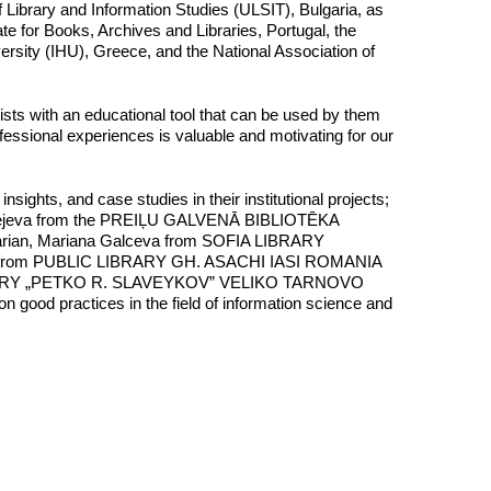
of Library and Information Studies (ULSIT), Bulgaria, as
ate for Books, Archives and Libraries, Portugal, the
versity (IHU), Greece, and the National Association of
lists with an educational tool that can be used by them
rofessional experiences is valuable and motivating for our
sights, and case studies in their institutional projects;
a Aleksejeva from the PREIĻU GALVENĀ BIBLIOTĒKA
ibrarian, Mariana Galceva from SOFIA LIBRARY
Zanet from PUBLIC LIBRARY GH. ASACHI IASI ROMANIA
 LIBRARY „PETKO R. SLAVEYKOV” VELIKO TARNOVO
 on good practices in the field of information science and