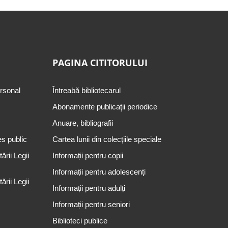
PAGINA CITITORULUI
ersonal
Întreabă bibliotecarul
Abonamente publicaţii periodice
Anuare, bibliografii
es public
Cartea lunii din colecțiile speciale
rii Legii
Informații pentru copii
Informații pentru adolescenți
rii Legii
Informații pentru adulți
Informații pentru seniori
Biblioteci publice