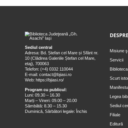
DESPRE
Sediul central
Misiune ş
Adresa: Bd. Ștefan cel Mare și Sfânt nr.
10 (Clădirea Galeriile Ștefan cel Mare,
Servicii
etaj), 700063
Telefon:
(+4) 0332 110044
Biblioteca
E-mail:
contact@bjiasi.ro
Scurt isto
Web:
https://bjiasi.ro/
Manifestul
Program cu publicul:
Luni: 09.30 – 16.30
Legea bibl
Marți – Vineri: 09.00 – 20.00
Sediul cen
Sâmbătă: 8.30 – 15.30
Duminică, Sărbători legale: Închis
Filiale
Editură