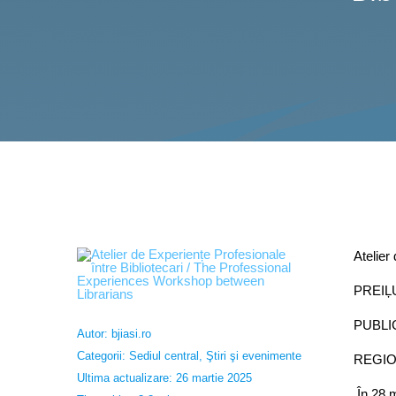
Atelier
PREIĻ
PUBLI
Autor:
bjiasi.ro
Categorii:
Sediul central
,
Ştiri şi evenimente
REGIO
Ultima actualizare: 26 martie 2025
În 28 