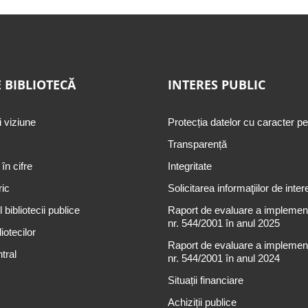
 BIBLIOTECĂ
INTERES PUBLIC
i viziune
Protecția datelor cu caracter p
Transparență
 în cifre
Integritate
ric
Solicitarea informaţiilor de inter
 bibliotecii publice
Raport de evaluare a implementă
nr. 544/2001 în anul 2025
iotecilor
Raport de evaluare a implementă
tral
nr. 544/2001 în anul 2024
Situații financiare
Achiziții publice