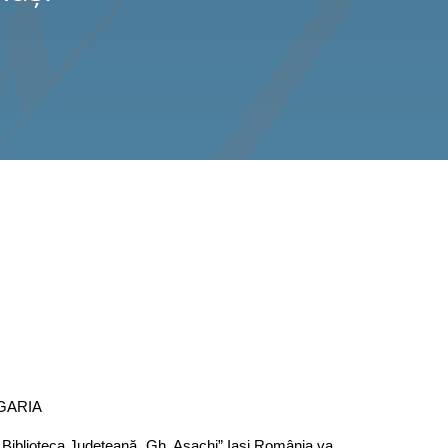
GARIA
 Biblioteca Județeană „Gh. Asachi” Iași România va