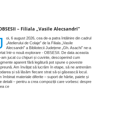
OBSESII – Filiala „Vasile Alecsandri”
J
oi, 6 august 2026, cea de-a patra întâlnire din cadrul
„Atelierului de Colaje” de la Filiala „Vasile
Alecsandri” a Bibliotecii Județene „Gh. Asachi” ne-a
rtat într-o nouă explorare - OBSESII. De data aceasta
-am jucat cu chipuri și cuvinte, descoperind cum
agmente aparent fără legătură pot spune o poveste
preună. Am învățat să lucrăm în etape, să ne antrenăm
bdarea și să lăsăm fiecare strat să-și găsească locul.
 îmbinat materiale diferite – suport de hârtie, paiete și
te detalii – pentru a crea compoziții care vorbesc despre
ea ce