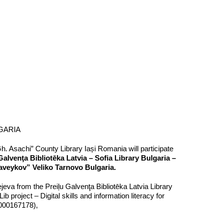
GARIA
h. Asachi” County Library Iași Romania will participate
lvenţa Bibliotēka Latvia – Sofia Library Bulgaria –
laveykov” Veliko Tarnovo Bulgaria.
eksejeva from the Preiļu Galvenţa Bibliotēka Latvia Library
project – Digital skills and information literacy for
000167178),