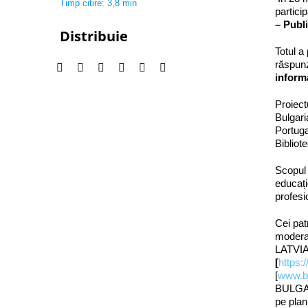
Timp citire: 3,8 min
partici
– Publ
Distribuie
Totul a
răspunz
inform
Proiect
Bulgari
Portuga
Bibliot
Scopul 
educațio
profesi
Cei patr
moderat
LATVIA
[
https:
[
www.bj
BULGA
pe pla