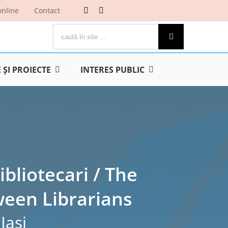
online
Contact
Cautare...
ŞI PROIECTE
INTERES PUBLIC
ibliotecari / The
een Librarians
Iaşi