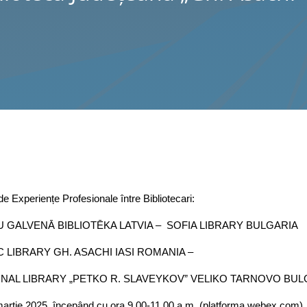
 de Experiențe Profesionale între Bibliotecari:
U GALVENĀ BIBLIOTĒKA LATVIA – SOFIA LIBRARY BULGARIA
C LIBRARY GH. ASACHI IASI ROMANIA –
NAL LIBRARY „PETKO R. SLAVEYKOV” VELIKO TARNOVO BUL
martie 2025, începând cu ora 9.00-11.00 a.m. (platforma webex.com),