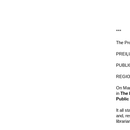
***
The Pr
PREIĻ
PUBLI
REGIO
On Marc
in
T
he 
Public
It all 
and, re
librar