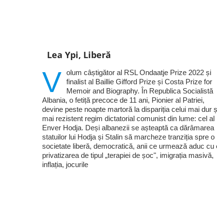
Lea Ypi, Liberă
V
olum câștigător al RSL Ondaatje Prize 2022 și
finalist al Baillie Gifford Prize și Costa Prize for
Memoir and Biography. În Republica Socialistă
Albania, o fetiță precoce de 11 ani, Pionier al Patriei,
devine peste noapte martoră la dispariția celui mai dur ș
mai rezistent regim dictatorial comunist din lume: cel al 
Enver Hodja. Deși albanezii se așteaptă ca dărâmarea
statuilor lui Hodja și Stalin să marcheze tranziția spre o
societate liberă, democratică, anii ce urmează aduc cu 
privatizarea de tipul „terapiei de șoc", imigrația masivă,
inflația, jocurile