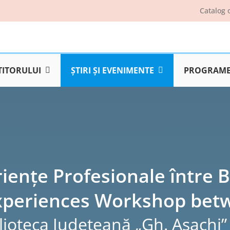
Catalog 
TITORULUI
ŞTIRI ŞI EVENIMENTE
PROGRAME 
iențe Profesionale între B
Experiences Workshop betw
lioteca Judeţeană „Gh. Asachi” 