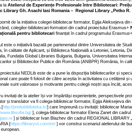
pa la
Atelierul de
E
xperien
țe Profesionale între Bibliotecari:
Preiļ
ic Library Gh. Asachi Iasi Romania – Regional Library „Petko R.
 pornit de la inițiativa colegei-bibliotecar formator, Egija Aleksejeva din
ând, colegilor-bibliotecari-formatori din cadrul proiectului Erasmus+
ațională pentru bibliotecari
finanțat în cadrul programului Erasm
ul este o inițiativă bazată pe parteneriatul dintre Universitatea de Stu
a, în calitate de Aplicant, și Biblioteca Națională a Letoniei, Letonia, D
lia, Fundația Global Libraries Bulgaria, Bulgaria, Universitatea Interna
ecarilor și Bibliotecilor Publice din România (ANBPR) România, în calit
proiectului NEDLib este de a pune la dispoziția bibliotecarilor și speci
nal care poate fi folosit de către aceștia în activitatea cu cetățenii și ut
onale sunt valoroase și motivante pentru colegii noștri așa încât, ace
u invitați de la atelier își vor împărtăși experiențele, perspectivele prof
or și translator va fi colega-bibliotecar formator, Egija Aleksejev
 [
http://preilubiblioteka.lv/
] care împreună cu invitații: bibliotecar
//www.libsofia.bg/
], colega-bibliotecar formator Elena Zanet din 
iasi.ro
] și bibliotecar Ivan Blazhev din cadrul REGIONAL LIB
RIA [
https://libraryvt.com/en/
] vor construi scenariul atelierului de bu
n european.