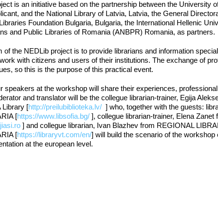
ject is an initiative based on the partnership between the University 
licant, and the National Library of Latvia, Latvia, the General Director
Libraries Foundation Bulgaria, Bulgaria, the International Hellenic Uni
ans and Public Libraries of Romania (ANBPR) Romania, as partners.
 of the NEDLib project is to provide librarians and information specia
r work with citizens and users of their institutions. The exchange of p
ues, so this is the purpose of this practical event.
r speakers at the workshop will share their experiences, professional in
erator and translator will be the collegue librarian-trainer, Egij
Library [
http://preilubiblioteka.lv/
] who, together with the guests: l
RIA [
https://www.libsofia.bg
/
], collegue librarian-trainer, Elena 
iasi.ro
] and collegue librarian, Ivan Blazhev from REGIONAL
RIA [
https://libraryvt.com/en
/
] will build the scenario of the workshop
tation at the european level.