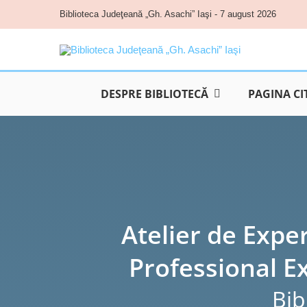
Skip
Biblioteca Judeţeană „Gh. Asachi” Iaşi - 7 august 2026
to
content
DESPRE BIBLIOTECĂ
PAGINA CI
Atelier de Exper
Professional 
Bib