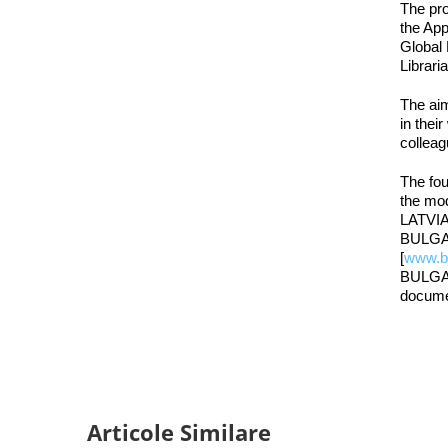
The pro
the App
Global 
Librari
The aim
in thei
colleag
The fou
the mod
LATVIA 
BULGA
[
www.bj
BULGA
documen
Articole Similare