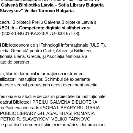
u Galvenā Bibliotēka
Latvia
– Sofia Library Bulgaria
 Slaveykov” Veliko Tarnovo Bulgaria.
 cadrul Bibliotecii Preiļu Galvenā Bibliotēka Latvia și,
NEDLib – Competențe digitale și alfabetizare
us+ (2023-1-BG01-KA220-ADU-000167178),
dii Biblioteconomice și Tehnologii Informaționale (ULSIT),
irecția Generală pentru Carte, Arhive și Biblioteci,
țională Elenă, Grecia, și Asociația Națională a
ate de parteneri.
aliștilor în domeniul informației un instrument
ilizatorii instituțiilor lor. Schimbul de experiențe
sta este scopul propus prin acest eveniment practic.
esionale și studiile de caz în proiectele lor instituționale;
a din cadrul Bibliotecii PREIĻU GALVENĀ BIBLIOTĒKA
 Mariana Galceva din cadrul SOFIA LIBRARY BULGARIA
cadrul PUBLIC LIBRARY GH. ASACHI IASI ROMANIA
RARY „PETKO R. SLAVEYKOV” VELIKO TARNOVO
ne practici în domeniul științei informării și documentarii