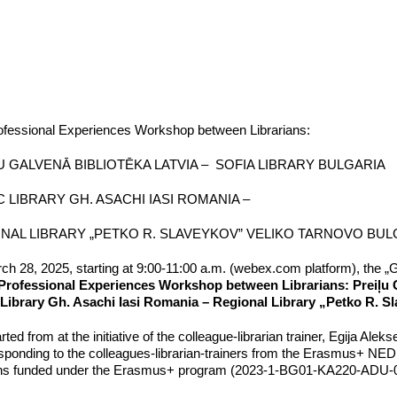
ofessional Experiences Workshop between Librarians:
U GALVENĀ BIBLIOTĒKA LATVIA – SOFIA LIBRARY BULGARIA
C LIBRARY GH. ASACHI IASI ROMANIA –
NAL LIBRARY „PETKO R. SLAVEYKOV” VELIKO TARNOVO BUL
h 28, 2025, starting at 9:00-11:00 a.m. (webex.com platform), the „G
Professional Experiences Workshop between Librarians: Preiļu Ga
 Library Gh. Asachi Iasi Romania – Regional Library „Petko R. S
started from at the initiative of the colleague-librarian trainer, Egija Al
sponding to the colleagues-librarian-trainers from the Erasmus+ NEDLib 
ians funded under the Erasmus+ program (2023-1-BG01-KA220-ADU-