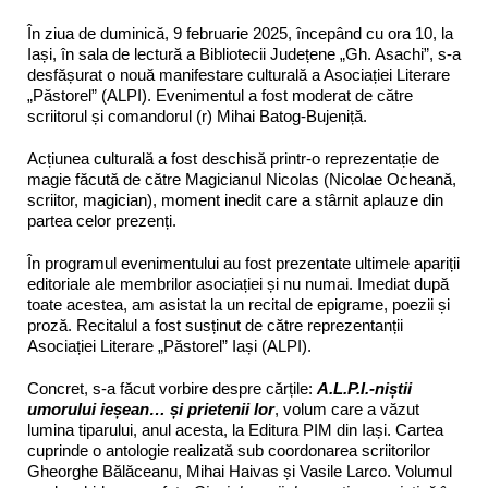
În ziua de duminică, 9 februarie 2025, începând cu ora 10, la
Iași, în sala de lectură a Bibliotecii Județene „Gh. Asachi”, s-a
desfășurat o nouă manifestare culturală a Asociației Literare
„Păstorel” (ALPI). Evenimentul a fost moderat de către
scriitorul și comandorul (r) Mihai Batog-Bujeniță.
Acțiunea culturală a fost deschisă printr-o reprezentație de
magie făcută de către Magicianul Nicolas (Nicolae Ocheană,
scriitor, magician), moment inedit care a stârnit aplauze din
partea celor prezenți.
În programul evenimentului au fost prezentate ultimele apariții
editoriale ale membrilor asociației și nu numai. Imediat după
toate acestea, am asistat la un recital de epigrame, poezii și
proză. Recitalul a fost susținut de către reprezentanții
Asociației Literare „Păstorel” Iași (ALPI).
Concret, s-a făcut vorbire despre cărțile:
A.L.P.I.-niștii
umorului ieșean… și prietenii lor
, volum care a văzut
lumina tiparului, anul acesta, la Editura PIM din Iași. Cartea
cuprinde o antologie realizată sub coordonarea scriitorilor
Gheorghe Bălăceanu, Mihai Haivas și Vasile Larco. Volumul