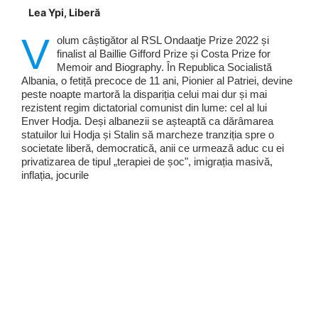
Lea Ypi, Liberă
V
olum câștigător al RSL Ondaatje Prize 2022 și
finalist al Baillie Gifford Prize și Costa Prize for
Memoir and Biography. În Republica Socialistă
Albania, o fetiță precoce de 11 ani, Pionier al Patriei, devine
peste noapte martoră la dispariția celui mai dur și mai
rezistent regim dictatorial comunist din lume: cel al lui
Enver Hodja. Deși albanezii se așteaptă ca dărâmarea
statuilor lui Hodja și Stalin să marcheze tranziția spre o
societate liberă, democratică, anii ce urmează aduc cu ei
privatizarea de tipul „terapiei de șoc", imigrația masivă,
inflația, jocurile