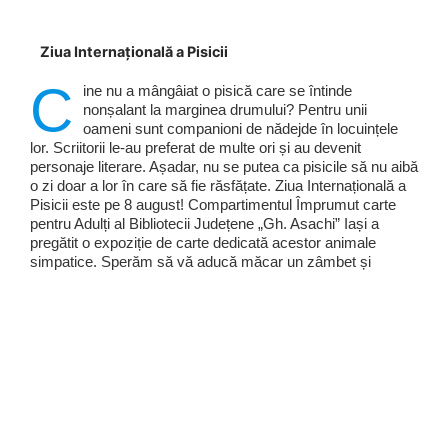
Ziua Internațională a Pisicii
C
ine nu a mângâiat o pisică care se întinde
nonșalant la marginea drumului? Pentru unii
oameni sunt companioni de nădejde în locuințele
lor. Scriitorii le-au preferat de multe ori și au devenit
personaje literare. Așadar, nu se putea ca pisicile să nu aibă
o zi doar a lor în care să fie răsfățate. Ziua Internațională a
Pisicii este pe 8 august! Compartimentul Împrumut carte
pentru Adulți al Bibliotecii Județene „Gh. Asachi” Iași a
pregătit o expoziție de carte dedicată acestor animale
simpatice. Sperăm să vă aducă măcar un zâmbet și