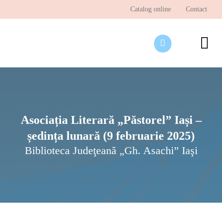
Skip
Catalog online
Contact
to
content
To
Nav
Desp
Pagi
Ştir
Asociația Literară „Păstorel” Iași –
ședința lunară (9 februarie 2025)
Prog
Biblioteca Judeţeană „Gh. Asachi” Iaşi
Inte