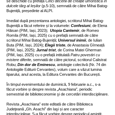
se deschide cu prefața
Cinci decenii de creație umoristică în
dulcele târg al Ieșilor
(p.5-10), semnată de către Mihai Batog-
Bujeniță, președinte al ALPI.
Imediat după prezentarea antologiei, scriitorul Mihai Batog-
Bujeniță a făcut referire și la volumele:
Confesiuni
, de Elena
Hăisan (PIM, Iași, 2023);
Utopia Cantemir
, de Romeo
Romila (PIM, Iași, 2025) cu o prefață semnată de către
scriitorul Mihai Batog-Bujeniță;
Universul inimii
, de Iulian
Buta (PIM, Iași, 2024);
Elegii triste
, de Anastasia Gîrneață
(PIM, Iași, 2025);
Jurnal trist
, de Corina Matei Gherman
(PIM, Iași, 2025) cu o prefață intitulată
Patru povestiri cu
mistere diferite
, semnată de către pictorul, scriitorul Calistrat
Robu;
Din dor de Eminescu
, antologie colectivă (Nr. 74 din
Antologiile Editurii Cervantes), volum care a văzut lumina
tiparului, anul acesta, la Editura Cervantes din București.
În timpul evenimentului de duminică, 9 februarie a.c., s-a
făcut vorbire și despre revista „Asachiana”, periodic
semestrial de biblioteconomie şi de cercetări interdisciplinare.
Revista „Asachiana” este editată de către Biblioteca
Judeţeană „Gh. Asachi” din Iaşi și are caracter
interdisciplinar. S-a făcut vorbire despre periodicul amintit,