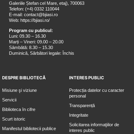
Galeriile Ștefan cel Mare, etaj), 700063
Telefon:
(+4) 0332 110044
E-mail:
contact@bjiasi.ro
Web:
https://bjiasi.ro/
Program cu publicul:
Luni: 09.30 – 16.30
Marți – Vineri: 09.00 – 20.00
Sâmbătă: 8.30 – 15.30
Duminică, Sărbători legale: Închis
DESPRE BIBLIOTECĂ
INTERES PUBLIC
Misiune şi viziune
Protecția datelor cu caracter
personal
Servicii
Transparență
Biblioteca în cifre
Integritate
Scurt istoric
Solicitarea informaţiilor de
Manifestul bibliotecii publice
interes public