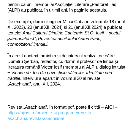
pentru că unii membri ai Asociației Literare „Păstorel” Iași
(ALPI) au publicat, în ultimii ani, în paginile acestuia.
De exemplu, domnul inginer Mihai Caba în volumule 18 (anul
XI, 2023), 20 (anul XII, 2024) și 21 (anul XII,2024) a publicat
textele:
Anul Cultural Dimitrie Cantemir
;
Șt.O. Iosif – poetul
„sămănătorist”
;
Povestea neuitatului Anton Pann,
compozitorul imnului
.
În acest context, amintim și de interviul realizat de către
Dumitru Șerban, redactor, cu domnul profesor de limba și
literatura română Victor Iosif (membru al ALPI), dialog intitulat
−
Vicovu de Jos din povestirile sătenilor. Identitate prin
tradiție
. Interviul a apărut în volumul 20 al revistei
„Asachiana”, anul XII, 2024.
Revista „Asachiana”, în format pdf, poate fi citită –
AICI
–
https://bjiasi.ro/proiecte-si-programe/revista-
asachiana/revista-asachiana/