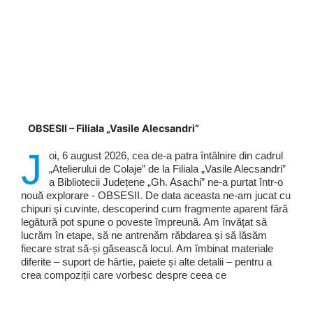
OBSESII – Filiala „Vasile Alecsandri”
J
oi, 6 august 2026, cea de-a patra întâlnire din cadrul
„Atelierului de Colaje” de la Filiala „Vasile Alecsandri”
a Bibliotecii Județene „Gh. Asachi” ne-a purtat într-o
nouă explorare - OBSESII. De data aceasta ne-am jucat cu
chipuri și cuvinte, descoperind cum fragmente aparent fără
legătură pot spune o poveste împreună. Am învățat să
lucrăm în etape, să ne antrenăm răbdarea și să lăsăm
fiecare strat să-și găsească locul. Am îmbinat materiale
diferite – suport de hârtie, paiete și alte detalii – pentru a
crea compoziții care vorbesc despre ceea ce