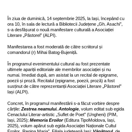
În ziua de duminică, 14 septembrie 2025, la Iași, începând cu
ora 10, în sala de lectură a Bibliotecii Județene „Gh. Asachi”,
s-a desfășurat o nouă manifestare culturală a Asociației
Literare „Păstorel” (ALPI).
Manifestarea a fost moderată de către scriitorul și
comandorul (r) Mihai Batog-Bujeniță.
În programul evenimentului cultural au fost prezentate
ultimele apariții editoriale ale membrilor asociației și nu
numai. Imediat după, am asistat la un recital de epigrame,
poezii și proză. Recitalul (epigrame, poezii, proză) a fost
susținut de către reprezentanții Asociației Literare „Păstorel”
Iași (ALPI).
Concret, în programul manifestării s-a făcut vorbire despre
cărțile:
Zestrea neamului. Antologie
, volum editat sub egida
Cenaclului Literar-artistic „Suflet de Poet” (Ungheni) (PIM,
Iași, 2025);
Memoria Eroilor
(Editura TipoMoldova, Iași,
2025), volum apărut sub egida Asociației Naționale Cultul
Eroilor „Regina Maria”, Filiala județeană Iași;
Vânătorul
, de