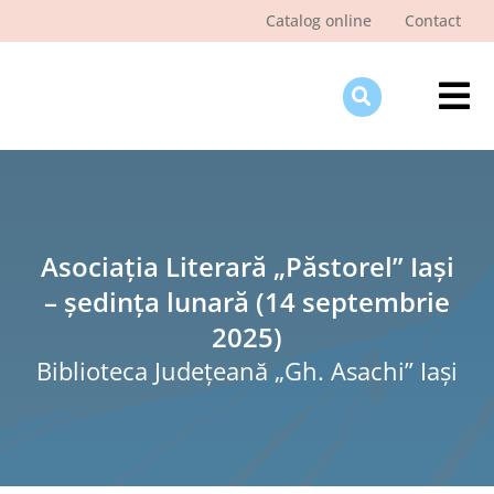
Skip
Catalog online
Contact
to
content
Tog
Nav
Des
Pagi
Şti
Asociația Literară „Păstorel” Iași
– ședința lunară (14 septembrie
Pro
2025)
Int
Biblioteca Judeţeană „Gh. Asachi” Iaşi