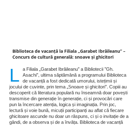
Biblioteca de vacanță la Filiala „Garabet Ibrăileanu” –
Concurs de cultură generală: snoave și ghicitori
L
a Filiala „Garabet Ibrăileanu” a Bibliotecii ”Gh.
Asachi”, ultima săptămână a programului Biblioteca
de vacanță a fost dedicată umorului, istețimii și
jocului de cuvinte, prin tema „Snoave și ghicitori”. Copiii au
descoperit că literatura populară nu înseamnă doar povești
transmise din generație în generație, ci și provocări care
pun la încercare atenția, logica și imaginația. Prin joc,
lectură și voie bună, micuții participanți au aflat că fiecare
ghicitoare ascunde nu doar un răspuns, ci și o invitație de a
gândi, de a observa și de a învăța. Biblioteca de vacanță