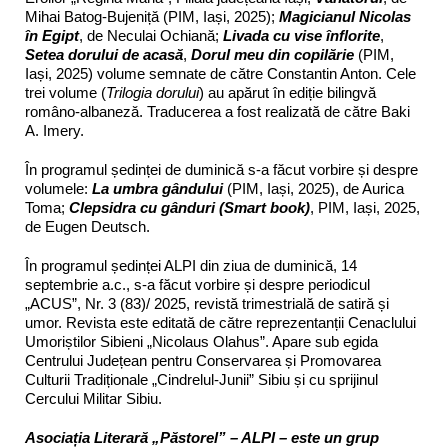
Mihai Batog-Bujeniță (PIM, Iași, 2025);
Magicianul Nicolas
în Egipt
, de Neculai Ochiană;
Livada cu vise înflorite
,
Setea dorului de acasă
,
Dorul meu din copilărie
(PIM,
Iași, 2025) volume semnate de către Constantin Anton. Cele
trei volume (
Trilogia dorului
) au apărut în ediție bilingvă
româno-albaneză. Traducerea a fost realizată de către Baki
A. Imery.
În programul ședinței de duminică s-a făcut vorbire și despre
volumele:
La umbra gândului
(PIM, Iași, 2025), de Aurica
Toma;
Clepsidra cu gânduri (Smart book)
, PIM, Iași, 2025,
de Eugen Deutsch.
În programul ședinței ALPI din ziua de duminică, 14
septembrie a.c., s-a făcut vorbire și despre periodicul
„ACUS”, Nr. 3 (83)/ 2025, revistă trimestrială de satiră și
umor. Revista este editată de către reprezentanții Cenaclului
Umoriștilor Sibieni „Nicolaus Olahus”. Apare sub egida
Centrului Județean pentru Conservarea și Promovarea
Culturii Tradiționale „Cindrelul-Junii” Sibiu și cu sprijinul
Cercului Militar Sibiu.
Asociația Literară „Păstorel” – ALPI – este un grup