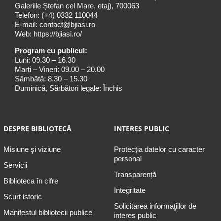
Galeriile Ștefan cel Mare, etaj), 700063
Telefon:
(+4) 0332 110044
E-mail:
contact@bjiasi.ro
Web:
https://bjiasi.ro/
Program cu publicul:
Luni: 09.30 – 16.30
Marți – Vineri: 09.00 – 20.00
Sâmbătă: 8.30 – 15.30
Duminică, Sărbători legale: Închis
DESPRE BIBLIOTECĂ
INTERES PUBLIC
Misiune şi viziune
Protecția datelor cu caracter
personal
Servicii
Transparență
Biblioteca în cifre
Integritate
Scurt istoric
Solicitarea informaţiilor de
Manifestul bibliotecii publice
interes public