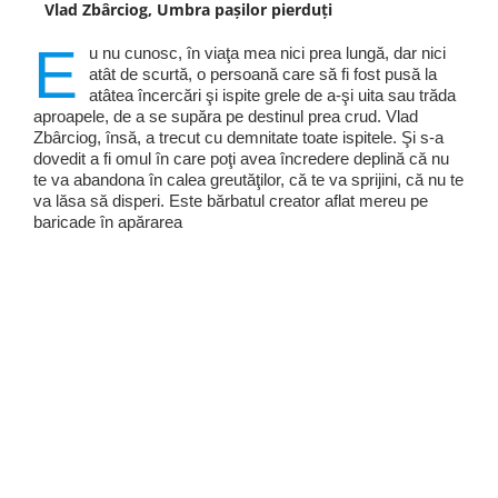
Vlad Zbârciog, Umbra pașilor pierduți
E
u nu cunosc, în viaţa mea nici prea lungă, dar nici
atât de scurtă, o persoană care să fi fost pusă la
atâtea încercări şi ispite grele de a-şi uita sau trăda
aproapele, de a se supăra pe destinul prea crud. Vlad
Zbârciog, însă, a trecut cu demnitate toate ispitele. Şi s-a
dovedit a fi omul în care poţi avea încredere deplină că nu
te va abandona în calea greutăţilor, că te va sprijini, că nu te
va lăsa să disperi. Este bărbatul creator aflat mereu pe
baricade în apărarea