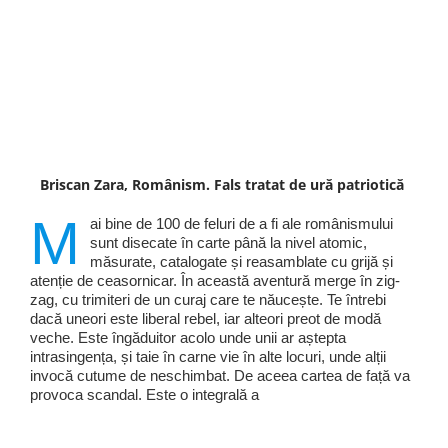
Briscan Zara, Românism. Fals tratat de ură patriotică
M
ai bine de 100 de feluri de a fi ale românismului
sunt disecate în carte până la nivel atomic,
măsurate, catalogate și reasamblate cu grijă și
atenție de ceasornicar. În această aventură merge în zig-
zag, cu trimiteri de un curaj care te năucește. Te întrebi
dacă uneori este liberal rebel, iar alteori preot de modă
veche. Este îngăduitor acolo unde unii ar aștepta
intrasingența, și taie în carne vie în alte locuri, unde alții
invocă cutume de neschimbat. De aceea cartea de față va
provoca scandal. Este o integrală a