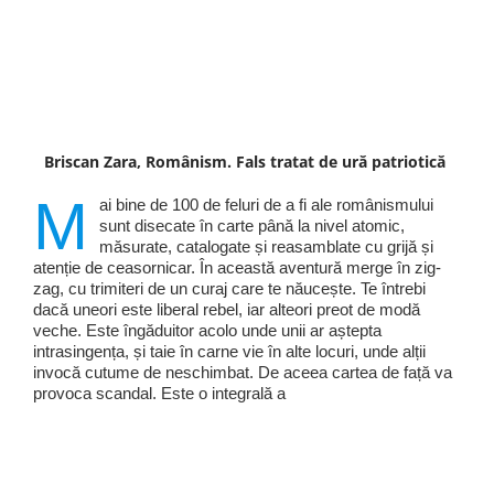
Briscan Zara, Românism. Fals tratat de ură patriotică
M
ai bine de 100 de feluri de a fi ale românismului
sunt disecate în carte până la nivel atomic,
măsurate, catalogate și reasamblate cu grijă și
atenție de ceasornicar. În această aventură merge în zig-
zag, cu trimiteri de un curaj care te năucește. Te întrebi
dacă uneori este liberal rebel, iar alteori preot de modă
veche. Este îngăduitor acolo unde unii ar aștepta
intrasingența, și taie în carne vie în alte locuri, unde alții
invocă cutume de neschimbat. De aceea cartea de față va
provoca scandal. Este o integrală a