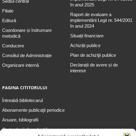
Sediul central
în anul 2025
Filiale
Raport de evaluare a
implementării Legii nr. 544/2001
Editură
în anul 2024
Coordonare și îndrumare
Situații financiare
metodică
Achiziții publice
Conducere
Plan de achiziţii publice
Consiliul de Administrație
Declarații de avere și de
Organizare internă
interese
PAGINA CITITORULUI
Întreabă bibliotecarul
Abonamente publicaţii periodice
Anuare, bibliografii
Cartea lunii din colecțiile
speciale