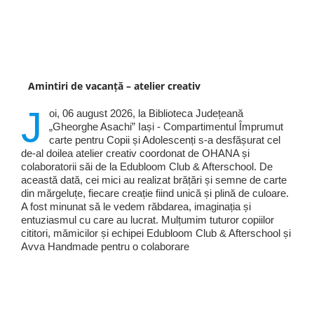
Amintiri de vacanță – atelier creativ
J
oi, 06 august 2026, la Biblioteca Județeană
„Gheorghe Asachi” Iași - Compartimentul Împrumut
carte pentru Copii și Adolescenți s-a desfășurat cel
de-al doilea atelier creativ coordonat de OHANA și
colaboratorii săi de la Edubloom Club & Afterschool. De
această dată, cei mici au realizat brățări și semne de carte
din mărgeluțe, fiecare creație fiind unică și plină de culoare.
A fost minunat să le vedem răbdarea, imaginația și
entuziasmul cu care au lucrat. Mulțumim tuturor copiilor
cititori, mămicilor și echipei Edubloom Club & Afterschool și
Avva Handmade pentru o colaborare