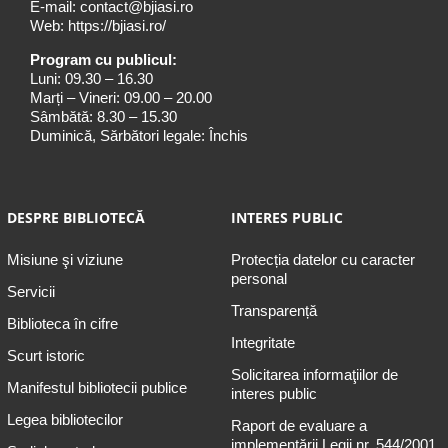
E-mail:
contact@bjiasi.ro
Web:
https://bjiasi.ro/
Program cu publicul:
Luni: 09.30 – 16.30
Marți – Vineri: 09.00 – 20.00
Sâmbătă: 8.30 – 15.30
Duminică, Sărbători legale: Închis
DESPRE BIBLIOTECĂ
INTERES PUBLIC
Misiune şi viziune
Protecția datelor cu caracter
personal
Servicii
Transparență
Biblioteca în cifre
Integritate
Scurt istoric
Solicitarea informaţiilor de
Manifestul bibliotecii publice
interes public
Legea bibliotecilor
Raport de evaluare a
implementării Legii nr. 544/2001