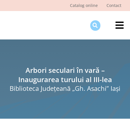
Skip
Catalog online
Contact
to
content
Tog
Nav
Des
Pagi
Şti
Arbori seculari în vară –
Inaugurarea turului al III-lea
Pro
Biblioteca Judeţeană „Gh. Asachi” Iaşi
Int