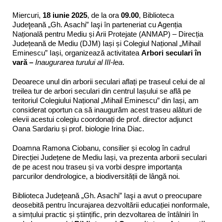
Miercuri,
18 iunie 2025
, de la ora
09.00
, Biblioteca
Judeţeană „Gh. Asachi” Iaşi în parteneriat cu Agenția
Națională pentru Mediu și Arii Protejate (ANMAP) – Direcția
Județeană de Mediu (DJM) Iași și Colegiul Național „Mihail
Eminescu” Iași, organizează activitatea
Arbori seculari în
vară –
Inaugurarea turului al III-lea
.
Deoarece unul din arborii seculari aflați pe traseul celui de al
treilea tur de arbori seculari din centrul Iașului se află pe
teritoriul Colegiului Național „Mihail Eminescu” din Iași, am
considerat oportun ca să inaugurăm acest traseu alături de
elevii acestui colegiu coordonați de prof. director adjunct
Oana Sardariu și prof. biologie Irina Diac.
Doamna Ramona Ciobanu, consilier și ecolog în cadrul
Direcției Județene de Mediu Iași, va prezenta arborii seculari
de pe acest nou traseu și va vorbi despre importanța
parcurilor dendrologice, a biodiversității de lângă noi.
Biblioteca Judeţeană „Gh. Asachi” Iaşi a avut o preocupare
deosebită pentru încurajarea dezvoltării educației nonformale,
a simțului practic și științific, prin dezvoltarea de întâlniri în