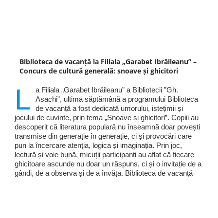
Biblioteca de vacanță la Filiala „Garabet Ibrăileanu” –
Concurs de cultură generală: snoave și ghicitori
L
a Filiala „Garabet Ibrăileanu” a Bibliotecii ”Gh.
Asachi”, ultima săptămână a programului Biblioteca
de vacanță a fost dedicată umorului, istețimii și
jocului de cuvinte, prin tema „Snoave și ghicitori”. Copiii au
descoperit că literatura populară nu înseamnă doar povești
transmise din generație în generație, ci și provocări care
pun la încercare atenția, logica și imaginația. Prin joc,
lectură și voie bună, micuții participanți au aflat că fiecare
ghicitoare ascunde nu doar un răspuns, ci și o invitație de a
gândi, de a observa și de a învăța. Biblioteca de vacanță