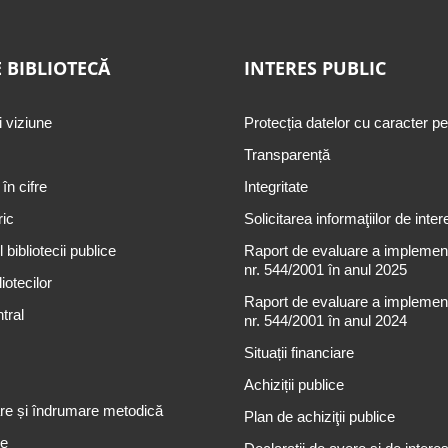
 BIBLIOTECĂ
INTERES PUBLIC
i viziune
Protecția datelor cu caracter p
Transparență
 în cifre
Integritate
ric
Solicitarea informaţiilor de inter
 bibliotecii publice
Raport de evaluare a implementă
nr. 544/2001 în anul 2025
iotecilor
Raport de evaluare a implementă
tral
nr. 544/2001 în anul 2024
Situații financiare
Achiziții publice
re și îndrumare metodică
Plan de achiziţii publice
re