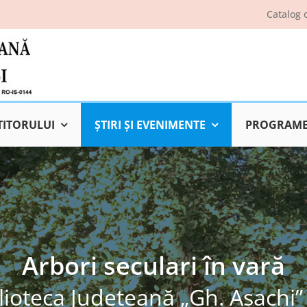
Catalog 
TITORULUI
ŞTIRI ŞI EVENIMENTE
PROGRAME 
Arbori seculari în vară
lioteca Judeţeană „Gh. Asachi” 