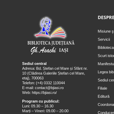
DESPRE
Misiune ş
Servicii
Biblioteca
Scurt isto
Sediul central
Manifestul
Adresa: Bd. Ștefan cel Mare și Sfânt nr.
Legea bibl
10 (Clădirea Galeriile Ștefan cel Mare,
etaj), 700063
Sediul cen
Telefon:
(+4) 0332 110044
E-mail:
contact@bjiasi.ro
Filiale
Web:
https://bjiasi.ro/
Editură
Program cu publicul:
Coordona
Luni: 09.30 – 16.30
Marți – Vineri: 09.00 – 20.00
Conduce