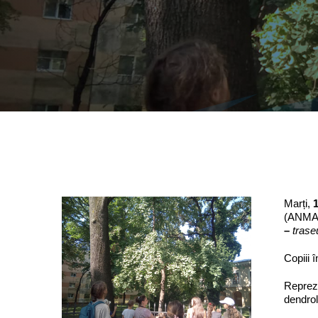
Marți,
(ANMAP)
–
traseu
Copiii 
Repreze
dendrol