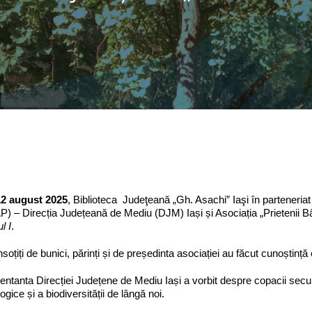
12 august 2025
, Biblioteca Judeţeană „Gh. Asachi” Iaşi în parteneriat
 – Direcția Județeană de Mediu (DJM) Iași și Asociația „Prietenii Bâ
l I
.
însoțiți de bunici, părinți și de președinta asociației au făcut cunoștință
ntanta Direcției Județene de Mediu Iași a vorbit despre copacii secul
ogice și a biodiversității de lângă noi.