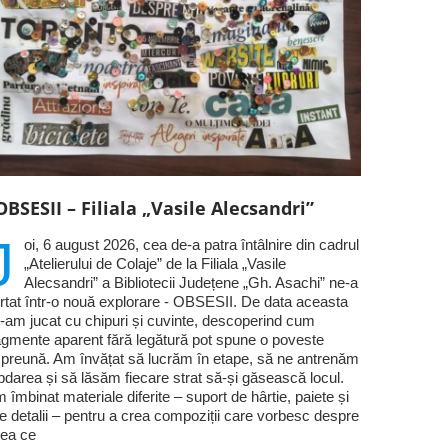
OBSESII – Filiala „Vasile Alecsandri”
J
oi, 6 august 2026, cea de-a patra întâlnire din cadrul
„Atelierului de Colaje” de la Filiala „Vasile
Alecsandri” a Bibliotecii Județene „Gh. Asachi” ne-a
rtat într-o nouă explorare - OBSESII. De data aceasta
-am jucat cu chipuri și cuvinte, descoperind cum
agmente aparent fără legătură pot spune o poveste
preună. Am învățat să lucrăm în etape, să ne antrenăm
bdarea și să lăsăm fiecare strat să-și găsească locul.
 îmbinat materiale diferite – suport de hârtie, paiete și
te detalii – pentru a crea compoziții care vorbesc despre
ea ce