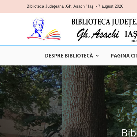
Skip
Biblioteca Judeţeană „Gh. Asachi” Iaşi - 7 august 2026
to
content
DESPRE BIBLIOTECĂ
PAGINA CI
Bib