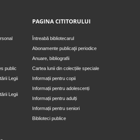
PAGINA CITITORULUI
ersonal
Întreabă bibliotecarul
Abonamente publicaţii periodice
Anuare, bibliografii
es public
Cartea lunii din colecțiile speciale
rii Legii
Informații pentru copii
Informații pentru adolescenți
rii Legii
Informații pentru adulți
Informații pentru seniori
Biblioteci publice