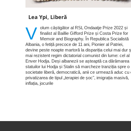
Lea Ypi, Liberă
V
olum câștigător al RSL Ondaatje Prize 2022 și
finalist al Baillie Gifford Prize și Costa Prize for
Memoir and Biography. În Republica Socialistă
Albania, o fetiță precoce de 11 ani, Pionier al Patriei,
devine peste noapte martoră la dispariția celui mai dur ș
mai rezistent regim dictatorial comunist din lume: cel al 
Enver Hodja. Deși albanezii se așteaptă ca dărâmarea
statuilor lui Hodja și Stalin să marcheze tranziția spre o
societate liberă, democratică, anii ce urmează aduc cu 
privatizarea de tipul „terapiei de șoc", imigrația masivă,
inflația, jocurile