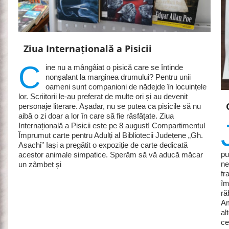
Ziua Internațională a Pisicii
C
ine nu a mângâiat o pisică care se întinde
nonșalant la marginea drumului? Pentru unii
oameni sunt companioni de nădejde în locuințele
lor. Scriitorii le-au preferat de multe ori și au devenit
personaje literare. Așadar, nu se putea ca pisicile să nu
aibă o zi doar a lor în care să fie răsfățate. Ziua
Internațională a Pisicii este pe 8 august! Compartimentul
Împrumut carte pentru Adulți al Bibliotecii Județene „Gh.
Asachi” Iași a pregătit o expoziție de carte dedicată
pu
acestor animale simpatice. Sperăm să vă aducă măcar
ne
un zâmbet și
fr
îm
ră
Am
al
ce