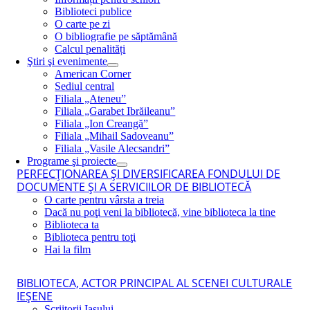
Biblioteci publice
O carte pe zi
O bibliografie pe săptămână
Calcul penalități
Ştiri şi evenimente
American Corner
Sediul central
Filiala „Ateneu”
Filiala „Garabet Ibrăileanu”
Filiala „Ion Creangă”
Filiala „Mihail Sadoveanu”
Filiala „Vasile Alecsandri”
Programe şi proiecte
PERFECŢIONAREA ŞI DIVERSIFICAREA FONDULUI DE
DOCUMENTE ŞI A SERVICIILOR DE BIBLIOTECĂ
O carte pentru vârsta a treia
Dacă nu poţi veni la bibliotecă, vine biblioteca la tine
Biblioteca ta
Biblioteca pentru toţi
Hai la film
BIBLIOTECA, ACTOR PRINCIPAL AL SCENEI CULTURALE
IEŞENE
Scriitorii Iaşului