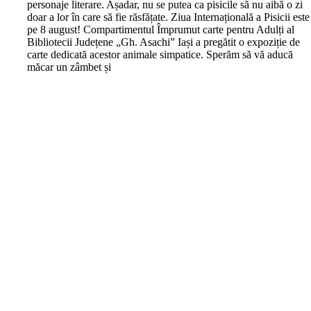
personaje literare. Așadar, nu se putea ca pisicile să nu aibă o zi
doar a lor în care să fie răsfățate. Ziua Internațională a Pisicii este
pe 8 august! Compartimentul Împrumut carte pentru Adulți al
Bibliotecii Județene „Gh. Asachi” Iași a pregătit o expoziție de
carte dedicată acestor animale simpatice. Sperăm să vă aducă
măcar un zâmbet și