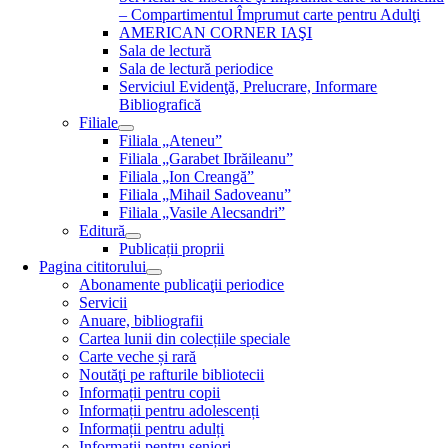
– Compartimentul Împrumut carte pentru Adulţi
AMERICAN CORNER IAŞI
Sala de lectură
Sala de lectură periodice
Serviciul Evidenţă, Prelucrare, Informare
Bibliografică
Filiale
Filiala „Ateneu”
Filiala „Garabet Ibrăileanu”
Filiala „Ion Creangă”
Filiala „Mihail Sadoveanu”
Filiala „Vasile Alecsandri”
Editură
Publicații proprii
Pagina cititorului
Abonamente publicaţii periodice
Servicii
Anuare, bibliografii
Cartea lunii din colecțiile speciale
Carte veche și rară
Noutăţi pe rafturile bibliotecii
Informații pentru copii
Informații pentru adolescenți
Informații pentru adulți
Informații pentru seniori