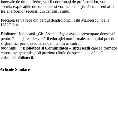
intervale de timp diferite, vor fi coordonați de profesorii lor, vor
asculta explicațiile documentate și vor face cunoștință cu traseul al II-
lea al arborilor seculari din centrul Iașului.
Plecarea se va face din parcul dendrologic „Titu Maiorescu” de la
UAIC Iași.
Biblioteca Judeţeană „Gh. Asachi” Iaşi a avut o preocupare deosebită
pentru încurajarea dezvoltării educației nonformale, a simțului practic
și științific, prin dezvoltarea de întâlniri în cadrul
programului
Biblioteca și Comunitatea – Intersecții
care să formeze
cunoștințe generale și să prezinte cărțile de specialitate aflate în
colecțiile bibliotecii.
Articole Similare