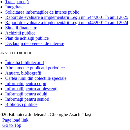
Transparență
Integritate
Solicitarea informaţiilor de interes public
Raport de evaluare a implementării Legii nr. 544/2001 în anul 2025
Raport de evaluare a implementării Legii nr. 544/2001 în anul 2024
Situații financiare
Achiziții publice
Plan de achiziţii publice
Declarații de avere și de interese
INA CITITORULUI
Întreabă bibliotecarul
Abonamente publicaţii periodice
Anuare, bibliografii
Cartea lunii din colecțiile speciale
Informații pentru copii
Informații pentru adolescenți
Informații pentru adulți
Informații pentru seniori
Biblioteci publice
026 Biblioteca Judeţeană „Gheorghe Asachi” Iaşi
Page load link
Go to Top