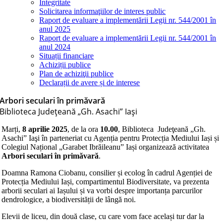
Integritate
Solicitarea informaţiilor de interes public
Raport de evaluare a implementării Legii nr. 544/2001 în
anul 2025
Raport de evaluare a implementării Legii nr. 544/2001 în
anul 2024
Situații financiare
Achiziții publice
Plan de achiziţii publice
Declarații de avere și de interese
Arbori seculari în primăvară
Biblioteca Judeţeană „Gh. Asachi” Iaşi
Marți,
8 aprilie 2025
, de la ora
10.00
, Biblioteca Judeţeană „Gh.
Asachi” Iaşi în parteneriat cu Agenția pentru Protecția Mediului Iași și
Colegiul Național „Garabet Ibrăileanu” Iași organizează activitatea
Arbori seculari în primăvară
.
Doamna Ramona Ciobanu, consilier și ecolog în cadrul Agenției de
Protecția Mediului Iași, compartimentul Biodiversitate, va prezenta
arborii seculari ai Iașului și va vorbi despre importanța parcurilor
dendrologice, a biodiversității de lângă noi.
Elevii de liceu, din două clase, cu care vom face același tur dar la