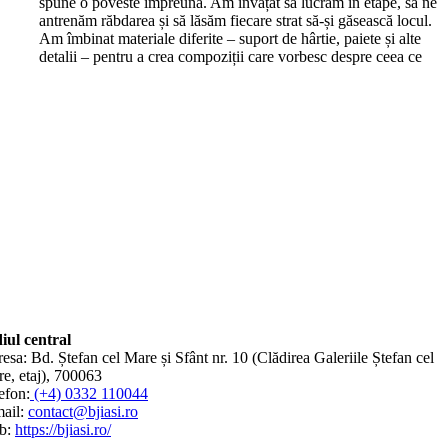
spune o poveste împreună. Am învățat să lucrăm în etape, să ne
antrenăm răbdarea și să lăsăm fiecare strat să-și găsească locul.
Am îmbinat materiale diferite – suport de hârtie, paiete și alte
detalii – pentru a crea compoziții care vorbesc despre ceea ce
iul central
esa: Bd. Ștefan cel Mare și Sfânt nr. 10 (Clădirea Galeriile Ștefan cel
e, etaj), 700063
efon:
(+4) 0332 110044
ail:
contact@bjiasi.ro
b:
https://bjiasi.ro/