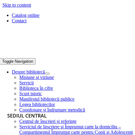
Skip to content
Catalog online
Contact
Toggle Navigation
Despre bibliotecă
Misiune şi viziune
Servicii
Biblioteca în cifre
Scurt istoric
Manifestul bibliotecii publice
Legea bibliotecilor
Coordonare și îndrumare metodică
SEDIUL CENTRAL
Centrul de înscrieri și referințe
Serviciul de Inscriere şi Împrumut carte la domiciliu –
Compartimentul Împrumut carte pentru Copii şi Adolescenţi