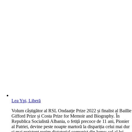
Lea Ypi, Liberă
V
olum câștigător al RSL Ondaatje Prize 2022 și finalist al Baillie
Gifford Prize și Costa Prize for Memoir and Biography. În
Republica Socialistă Albania, o fetiță precoce de 11 ani, Pionier
al Patriei, devine peste noapte martoră la dispariția celui mai dur
și mai rezistent regim dictatorial comunist din lume: cel al lui