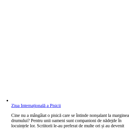
Ziua Internațională a Pisicii
C
ine nu a mângâiat o pisică care se întinde nonșalant la margine
drumului? Pentru unii oameni sunt companioni de nădejde în
locuințele lor. Scriitorii le-au preferat de multe ori și au devenit