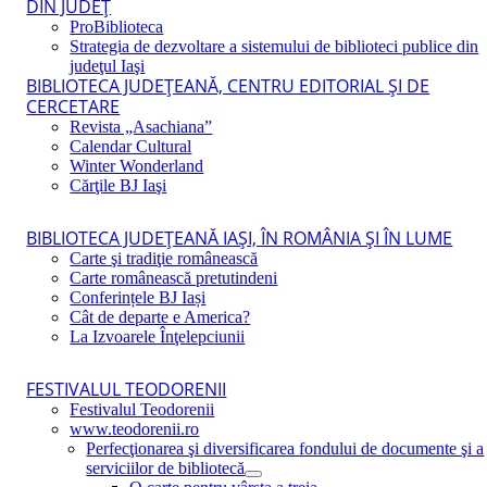
DIN JUDEŢ
ProBiblioteca
Strategia de dezvoltare a sistemului de biblioteci publice din
judeţul Iaşi
BIBLIOTECA JUDEŢEANĂ, CENTRU EDITORIAL ŞI DE
CERCETARE
Revista „Asachiana”
Calendar Cultural
Winter Wonderland
Cărţile BJ Iaşi
BIBLIOTECA JUDEŢEANĂ IAŞI, ÎN ROMÂNIA ŞI ÎN LUME
Carte şi tradiţie românească
Carte românească pretutindeni
Conferințele BJ Iași
Cât de departe e America?
La Izvoarele Înţelepciunii
FESTIVALUL TEODORENII
Festivalul Teodorenii
www.teodorenii.ro
Perfecţionarea şi diversificarea fondului de documente şi a
serviciilor de bibliotecă