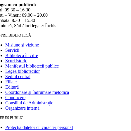
gram cu publicul:
i: 09.30 – 16.30
ți – Vineri: 09.00 – 20.00
bătă: 8.30 – 15.30
inică, Sărbători legale: Închis
SPRE BIBLIOTECĂ
Misiune şi viziune
Servicii
Biblioteca în cifre
Scurt istoric
Manifestul bibliotecii publice
Legea bibliotecilor
Sediul central
Filiale
Editură
Coordonare și îndrumare metodică
Conducere
Consiliul de Administrație
Organizare internă
ERES PUBLIC
Protecția datelor cu caracter personal