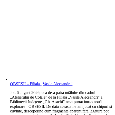
OBSESII – Filiala „Vasile Alecsandri”
J
oi, 6 august 2026, cea de-a patra întâlnire din cadrul
„Atelierului de Colaje” de la Filiala „Vasile Alecsandri” a
Bibliotecii Județene „Gh. Asachi” ne-a purtat într-o nouă
explorare - OBSESII. De data aceasta ne-am jucat cu chipuri și
cuvinte, descoperind cum fragmente aparent fără legătură pot