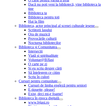
O carte pentru vârsta a treia
Dacă nu poţi veni la bibliotecă, vine biblioteca la
tine
Biblioteca ta
Biblioteca pentru toţi
Hai la film
Biblioteca, actor principal al scenei culturale ieşene
Scriitorii Iaşului
Ora de muzică
Provocările culturii
Nocturna bibliotecilor
Biblioteca și Comunitatea
Intersecţii
Viaţă şi spiritualitate
Voluntar@BJIaşi
O carte pe zi
Şi eu scriu despre cărţi
Să înţelegem ce citim
Scriu în culori
Cursuri pentru comunitate
Cursuri de limba engleză pentru seniori
E-tiquette, please!
Exist, deci mi-e foame!
Biblioteca în epoca digitală
www.bjiasi.ro