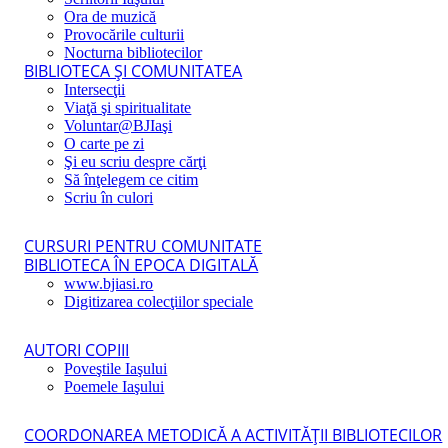
Ora de muzică
Provocările culturii
Nocturna bibliotecilor
BIBLIOTECA ŞI COMUNITATEA
Intersecţii
Viaţă şi spiritualitate
Voluntar@BJIaşi
O carte pe zi
Şi eu scriu despre cărţi
Să înţelegem ce citim
Scriu în culori
CURSURI PENTRU COMUNITATE
BIBLIOTECA ÎN EPOCA DIGITALĂ
www.bjiasi.ro
Digitizarea colecţiilor speciale
AUTORI COPIII
Poveştile Iaşului
Poemele Iaşului
COORDONAREA METODICĂ A ACTIVITĂŢII BIBLIOTECILOR