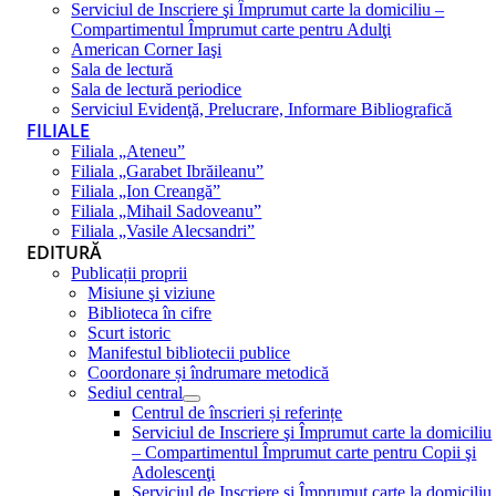
Serviciul de Inscriere şi Împrumut carte la domiciliu –
Compartimentul Împrumut carte pentru Adulţi
American Corner Iaşi
Sala de lectură
Sala de lectură periodice
Serviciul Evidenţă, Prelucrare, Informare Bibliografică
FILIALE
Filiala „Ateneu”
Filiala „Garabet Ibrăileanu”
Filiala „Ion Creangă”
Filiala „Mihail Sadoveanu”
Filiala „Vasile Alecsandri”
EDITURĂ
Publicații proprii
Misiune şi viziune
Biblioteca în cifre
Scurt istoric
Manifestul bibliotecii publice
Coordonare și îndrumare metodică
Sediul central
Centrul de înscrieri și referințe
Serviciul de Inscriere şi Împrumut carte la domiciliu
– Compartimentul Împrumut carte pentru Copii şi
Adolescenţi
Serviciul de Inscriere şi Împrumut carte la domiciliu