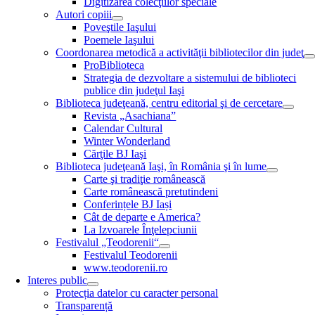
Digitizarea colecţiilor speciale
Autori copiii
Poveştile Iaşului
Poemele Iaşului
Coordonarea metodică a activităţii bibliotecilor din judeţ
ProBiblioteca
Strategia de dezvoltare a sistemului de biblioteci
publice din judeţul Iaşi
Biblioteca judeţeană, centru editorial şi de cercetare
Revista „Asachiana”
Calendar Cultural
Winter Wonderland
Cărţile BJ Iaşi
Biblioteca judeţeană Iaşi, în România şi în lume
Carte şi tradiţie românească
Carte românească pretutindeni
Conferințele BJ Iași
Cât de departe e America?
La Izvoarele Înţelepciunii
Festivalul „Teodorenii“
Festivalul Teodorenii
www.teodorenii.ro
Interes public
Protecția datelor cu caracter personal
Transparență