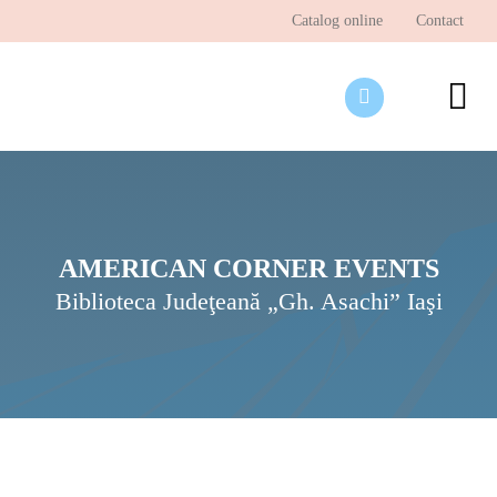
Skip
Catalog online
Contact
to
content
To
Nav
Desp
Pagi
Ştir
AMERICAN CORNER EVENTS
Biblioteca Judeţeană „Gh. Asachi” Iaşi
Prog
Inte