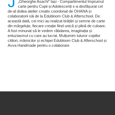
J
„Gheorghe Asachi” Iași - Compartimentul Împrumut
carte pentru Copii și Adolescenți s-a desfășurat cel
de-al doilea atelier creativ coordonat de OHANA și
colaboratorii săi de la Edubloom Club & Afterschool. De
această dată, cei mici au realizat brățări și semne de carte
din mărgeluțe, fiecare creație fiind unică și plină de culoare.
A fost minunat să le vedem răbdarea, imaginația și
entuziasmul cu care au lucrat. Mulțumim tuturor copiilor
cititori, mămicilor și echipei Edubloom Club & Afterschool și
Avva Handmade pentru o colaborare