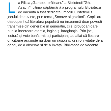
L
a Filiala „Garabet Ibrăileanu” a Bibliotecii ”Gh.
Asachi”, ultima săptămână a programului Biblioteca
de vacanță a fost dedicată umorului, istețimii și
jocului de cuvinte, prin tema „Snoave și ghicitori”. Copiii au
descoperit că literatura populară nu înseamnă doar povești
transmise din generație în generație, ci și provocări care
pun la încercare atenția, logica și imaginația. Prin joc,
lectură și voie bună, micuții participanți au aflat că fiecare
ghicitoare ascunde nu doar un răspuns, ci și o invitație de a
gândi, de a observa și de a învăța. Biblioteca de vacanță