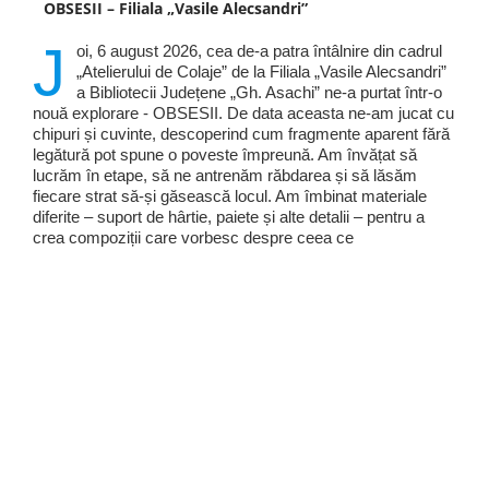
OBSESII – Filiala „Vasile Alecsandri”
J
oi, 6 august 2026, cea de-a patra întâlnire din cadrul
„Atelierului de Colaje” de la Filiala „Vasile Alecsandri”
a Bibliotecii Județene „Gh. Asachi” ne-a purtat într-o
nouă explorare - OBSESII. De data aceasta ne-am jucat cu
chipuri și cuvinte, descoperind cum fragmente aparent fără
legătură pot spune o poveste împreună. Am învățat să
lucrăm în etape, să ne antrenăm răbdarea și să lăsăm
fiecare strat să-și găsească locul. Am îmbinat materiale
diferite – suport de hârtie, paiete și alte detalii – pentru a
crea compoziții care vorbesc despre ceea ce