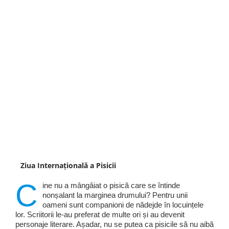
Ziua Internațională a Pisicii
C
ine nu a mângâiat o pisică care se întinde
nonșalant la marginea drumului? Pentru unii
oameni sunt companioni de nădejde în locuințele
lor. Scriitorii le-au preferat de multe ori și au devenit
personaje literare. Așadar, nu se putea ca pisicile să nu aibă