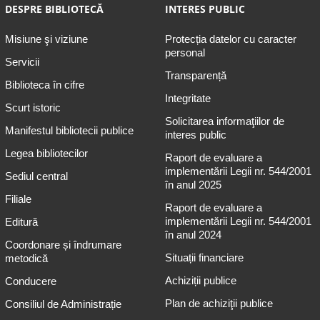
DESPRE BIBLIOTECĂ
INTERES PUBLIC
Misiune şi viziune
Protecția datelor cu caracter
personal
Servicii
Transparență
Biblioteca în cifre
Integritate
Scurt istoric
Solicitarea informaţiilor de
Manifestul bibliotecii publice
interes public
Legea bibliotecilor
Raport de evaluare a
implementării Legii nr. 544/2001
Sediul central
în anul 2025
Filiale
Raport de evaluare a
implementării Legii nr. 544/2001
Editură
în anul 2024
Coordonare și îndrumare
Situații financiare
metodică
Achiziții publice
Conducere
Plan de achiziţii publice
Consiliul de Administrație