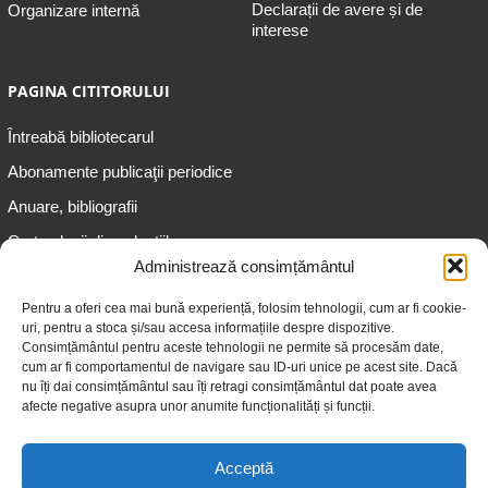
Declarații de avere și de
Organizare internă
interese
PAGINA CITITORULUI
Întreabă bibliotecarul
Abonamente publicaţii periodice
Anuare, bibliografii
Cartea lunii din colecțiile
speciale
Administrează consimțământul
Informații pentru copii
Pentru a oferi cea mai bună experiență, folosim tehnologii, cum ar fi cookie-
uri, pentru a stoca și/sau accesa informațiile despre dispozitive.
Informații pentru adolescenți
Consimțământul pentru aceste tehnologii ne permite să procesăm date,
Informații pentru adulți
cum ar fi comportamentul de navigare sau ID-uri unice pe acest site. Dacă
nu îți dai consimțământul sau îți retragi consimțământul dat poate avea
Informații pentru seniori
afecte negative asupra unor anumite funcționalități și funcții.
Biblioteci publice
Acceptă