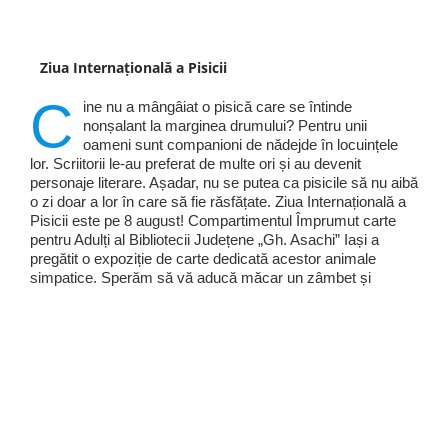
Ziua Internațională a Pisicii
C
ine nu a mângâiat o pisică care se întinde
nonșalant la marginea drumului? Pentru unii
oameni sunt companioni de nădejde în locuințele
lor. Scriitorii le-au preferat de multe ori și au devenit
personaje literare. Așadar, nu se putea ca pisicile să nu aibă
o zi doar a lor în care să fie răsfățate. Ziua Internațională a
Pisicii este pe 8 august! Compartimentul Împrumut carte
pentru Adulți al Bibliotecii Județene „Gh. Asachi” Iași a
pregătit o expoziție de carte dedicată acestor animale
simpatice. Sperăm să vă aducă măcar un zâmbet și