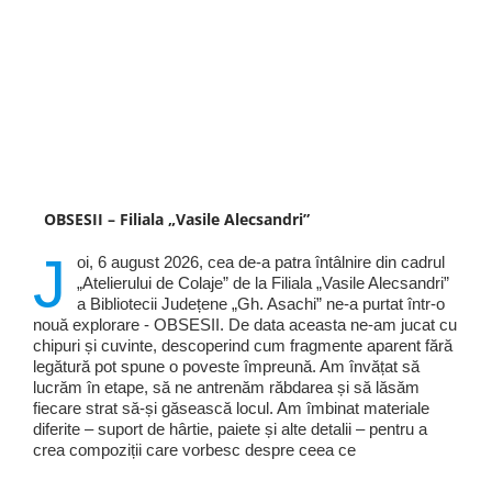
OBSESII – Filiala „Vasile Alecsandri”
J
oi, 6 august 2026, cea de-a patra întâlnire din cadrul
„Atelierului de Colaje” de la Filiala „Vasile Alecsandri”
a Bibliotecii Județene „Gh. Asachi” ne-a purtat într-o
nouă explorare - OBSESII. De data aceasta ne-am jucat cu
chipuri și cuvinte, descoperind cum fragmente aparent fără
legătură pot spune o poveste împreună. Am învățat să
lucrăm în etape, să ne antrenăm răbdarea și să lăsăm
fiecare strat să-și găsească locul. Am îmbinat materiale
diferite – suport de hârtie, paiete și alte detalii – pentru a
crea compoziții care vorbesc despre ceea ce