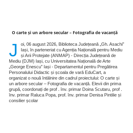
O carte și un arbore secular – Fotografia de vacanță
J
oi, 06 august 2026, Biblioteca Județeană „Gh. Asachi”
Iași, în parteneriat cu Agenția Națională pentru Mediu
și Arii Protejate (ANMAP) - Direcția Județeană de
Mediu (DJM) Iași, cu Universitatea Națională de Arte
„George Enescu” Iași - Departamentul pentru Pregătirea
Personalului Didactic și școala de vară EduCart, a
organizat o nouă întâlnire din cadrul proiectului: O carte și
un arbore secular – Fotografia de vacanță. Elevii din prima
grupă, coordonați de prof . înv. primar Doina Scutaru, prof .
înv. primar Raluca Popa, prof. înv. primar Denisa Pintilie și
consilier școlar