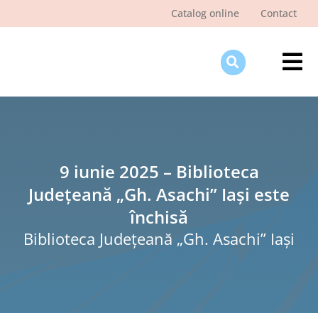
Skip
Catalog online
Contact
to
content
Tog
Nav
Des
Pagi
Şti
9 iunie 2025 – Biblioteca
Județeană „Gh. Asachi” Iași este
Pro
închisă
Int
Biblioteca Judeţeană „Gh. Asachi” Iaşi