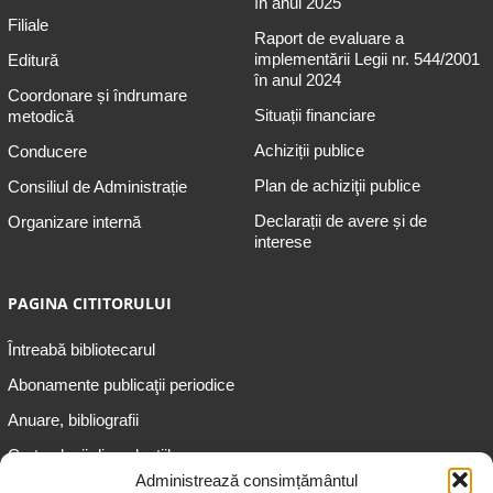
în anul 2025
Filiale
Raport de evaluare a
implementării Legii nr. 544/2001
Editură
în anul 2024
Coordonare și îndrumare
Situații financiare
metodică
Achiziții publice
Conducere
Plan de achiziţii publice
Consiliul de Administrație
Declarații de avere și de
Organizare internă
interese
PAGINA CITITORULUI
Întreabă bibliotecarul
Abonamente publicaţii periodice
Anuare, bibliografii
Cartea lunii din colecțiile
speciale
Administrează consimțământul