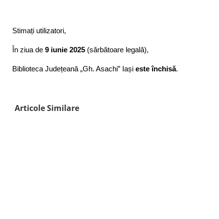
Stimați utilizatori,
În ziua de
9 iunie 2025
(sărbătoare legală),
Biblioteca Județeană „Gh. Asachi” Iași
este închisă
.
Articole Similare