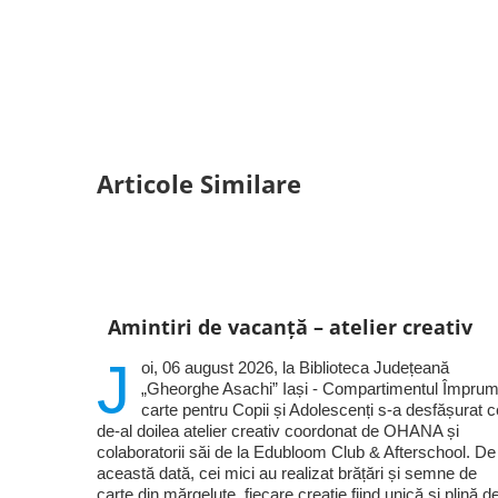
Articole Similare
Amintiri de vacanță – atelier creativ
J
oi, 06 august 2026, la Biblioteca Județeană
„Gheorghe Asachi” Iași - Compartimentul Împrum
carte pentru Copii și Adolescenți s-a desfășurat c
de-al doilea atelier creativ coordonat de OHANA și
colaboratorii săi de la Edubloom Club & Afterschool. De
această dată, cei mici au realizat brățări și semne de
carte din mărgeluțe, fiecare creație fiind unică și plină d