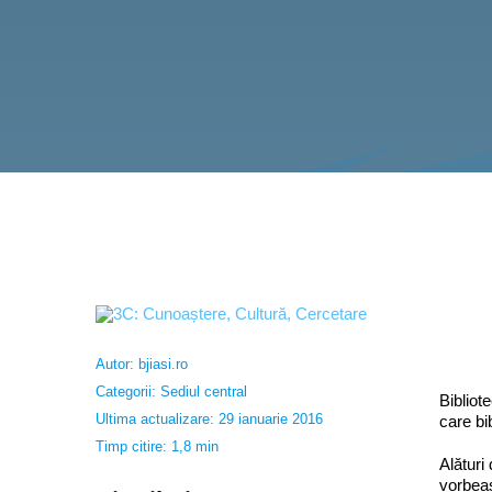
Autor:
bjiasi.ro
Categorii:
Sediul central
Bibliot
Ultima actualizare: 29 ianuarie 2016
care bi
Timp citire: 1,8 min
Alături
vorbeas