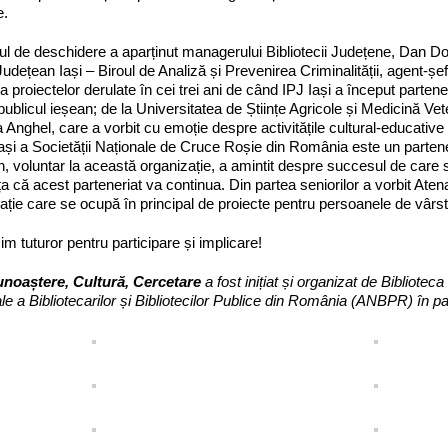
e.
l de deschidere a aparținut managerului Bibliotecii Județene, Dan Do
 Județean Iași – Biroul de Analiză și Prevenirea Criminalității, agent-șe
 a proiectelor derulate în cei trei ani de când IPJ Iași a început partene
publicul ieșean; de la Universitatea de Științe Agricole și Medicină Vete
Anghel, care a vorbit cu emoție despre activitățile cultural-educative 
 Iași a Societății Naționale de Cruce Roșie din România este un parten
n, voluntar la această organizație, a amintit despre succesul de care 
a că acest parteneriat va continua. Din partea seniorilor a vorbit Atena
ație care se ocupă în principal de proiecte pentru persoanele de vârsta
m tuturor pentru participare și implicare!
noaștere, Cultură, Cercetare
a fost inițiat și organizat de Biblioteca
le a Bibliotecarilor și Bibliotecilor Publice din România (ANBPR) în pa