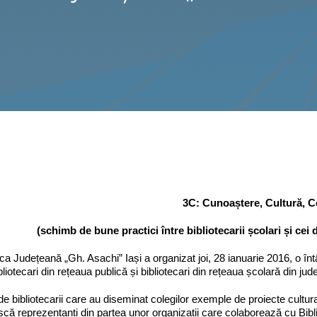
3C: Cunoaștere, Cultură, C
(schimb de bune practici între bibliotecarii școlari și cei d
eca Județeană „Gh. Asachi” Iași a organizat joi, 28 ianuarie 2016, o înt
bliotecari din rețeaua publică și bibliotecari din rețeaua școlară din ju
 de bibliotecarii care au diseminat colegilor exemple de proiecte cultura
că reprezentanți din partea unor organizații care colaborează cu Bibli