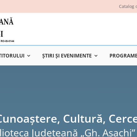
Catalog 
TITORULUI
ŞTIRI ŞI EVENIMENTE
PROGRAME 
Cunoaștere, Cultură, Cerc
lioteca Judeţeană „Gh. Asachi” 