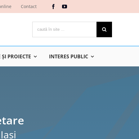
online
Contact
Cautare...
ŞI PROIECTE
INTERES PUBLIC
etare
Iaşi