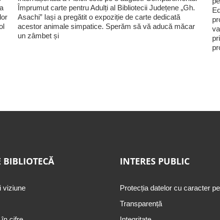
pe
ia
Împrumut carte pentru Adulți al Bibliotecii Județene „Gh.
Ed
lor
Asachi” Iași a pregătit o expoziție de carte dedicată
pr
ol
acestor animale simpatice. Sperăm să vă aducă măcar
va
un zâmbet și
pr
pr
 BIBLIOTECĂ
INTERES PUBLIC
i viziune
Protecția datelor cu caracter p
Transparență
 în cifre
Integritate