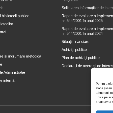
ric
Solicitarea informaţiilor de inter
 bibliotecii publice
Raport de evaluare a implementă
nr. 544/2001 în anul 2025
iotecilor
Raport de evaluare a implementă
tral
nr. 544/2001 în anul 2024
Situații financiare
Achiziții publice
re și îndrumare metodică
Plan de achiziţii publice
re
Declarații de avere și de intere
de Administrație
e internă
Pentru a ofe
stoca și/sau
tehnologii n
unice pe ace
poate avea a