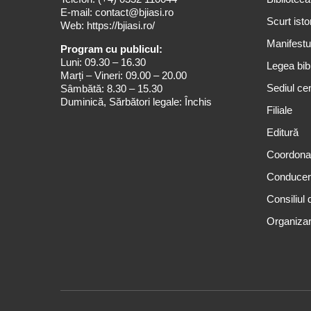
E-mail:
contact@bjiasi.ro
Scurt isto
Web:
https://bjiasi.ro/
Manifestul
Program cu publicul:
Luni: 09.30 – 16.30
Legea bibl
Marți – Vineri: 09.00 – 20.00
Sediul cen
Sâmbătă: 8.30 – 15.30
Duminică, Sărbători legale: Închis
Filiale
Editură
Coordona
Conduce
Consiliul 
Organizar