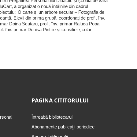
ntru Pregătirea Personalului Didactic și școala de vară
uCart, a organizat o nouă întâlnire din cadrul
oiectului: O carte și un arbore secular – Fotografia de
canță. Elevii din prima grupă, coordonați de prof . înv.
imar Doina Scutaru, prof . înv. primar Raluca Popa,
of. înv. primar Denisa Pintilie și consilier școlar
PAGINA CITITORULUI
ersonal
Întreabă bibliotecarul
Abonamente publicaţii periodice
Anuare, bibliografii