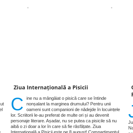
Ziua Internațională a Pisicii
C
ine nu a mângâiat o pisică care se întinde
ut
nonșalant la marginea drumului? Pentru unii
el
oameni sunt companioni de nădejde în locuințele
lor. Scriitorii le-au preferat de multe ori și au devenit
personaje literare. Așadar, nu se putea ca pisicile să nu
Ju
aibă o zi doar a lor în care să fie răsfățate. Ziua
Na
e
Internațională a Pisicii este pe 8 august! Compartimentul