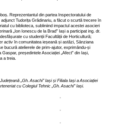
boș. Reprezentantul din partea Inspectoratului de
f adjunct Tudorița Grădinariu, a făcut o scurtă trecere în
riatul cu biblioteca, subliniind impactul acestei asocieri
rinară „Ion Ionescu de la Brad” Iași a participat ing. dr.
desfășurate cu studenții Facultății de Horticultură;
er activ în comunitatea ieșeană și astăzi, Sânziana
se bucură atelierele de prim-ajutor, exprimându-și
 Gaspar, președintele Asociației „Afect” din Iași,
 a treia.
 Județeană „Gh. Asachi” Iași și Filiala Iași a Asociației
rteneriat cu Colegiul Tehnic „Gh. Asachi” Iași.