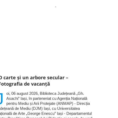
O carte și un arbore secular –
Fotografia de vacanță
J
oi, 06 august 2026, Biblioteca Județeană „Gh.
Asachi” Iași, în parteneriat cu Agenția Națională
pentru Mediu și Arii Protejate (ANMAP) - Direcția
dețeană de Mediu (DJM) Iași, cu Universitatea
țională de Arte „George Enescu” Iași - Departamentul