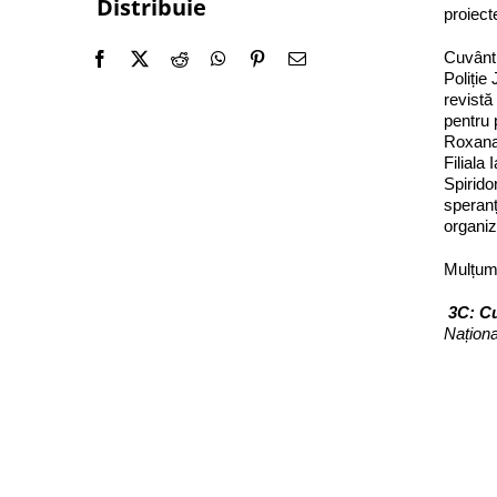
Distribuie
proiect
Cuvântu
Poliție
revistă
pentru 
Roxana 
Filiala
Spirido
speranț
organiz
Mulțumi
3C: Cu
Naționa