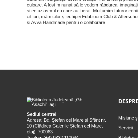
culoare. A fost minunat să le vedem răbdarea, imaginaț
și entuziasmul cu care au lucrat. Mulțumim tuturor copii
cititori, mămicilor și echipei Edubloom Club & Afterscho
și Avva Handmade pentru o colaborare
DESPRE
Sediul central
Misiune ş
Adresa: Bd. Ștefan cel Mare și Sfânt nr.
10 (Clădirea Galeriile Ștefan cel Mare,
Servicii
etaj), 700063
Telefon:
(+4) 0332 110044
Biblioteca