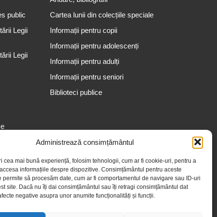
es public
Cartea lunii din colecțiile speciale
rii Legii
Informații pentru copii
Informații pentru adolescenți
rii Legii
Informații pentru adulți
Informații pentru seniori
Biblioteci publice
se
Administrează consimțământul
ri cea mai bună experiență, folosim tehnologii, cum ar fi cookie-uri, pentru a
 accesa informațiile despre dispozitive. Consimțământul pentru aceste
e permite să procesăm date, cum ar fi comportamentul de navigare sau ID-uri
st site. Dacă nu îți dai consimțământul sau îți retragi consimțământul dat
fecte negative asupra unor anumite funcționalități și funcții.