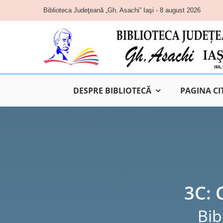
Skip
Biblioteca Judeţeană „Gh. Asachi” Iaşi - 8 august 2026
to
content
DESPRE BIBLIOTECĂ
PAGINA CI
3C: 
Bib