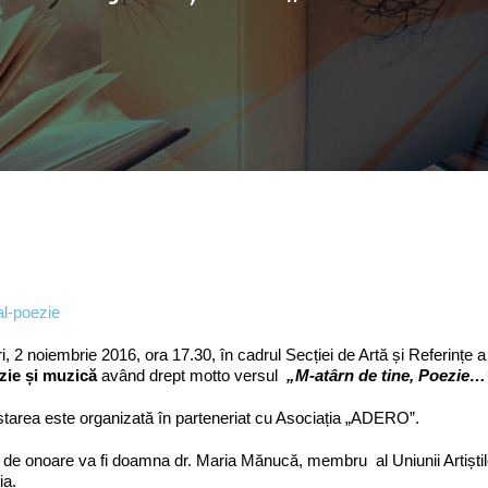
i, 2 noiembrie 2016, ora 17.30, în cadrul Secției de Artă și Referințe 
zie și muzică
având drept motto versul
„M-atârn de tine, Poezie
tarea este organizată în parteneriat cu Asociația „ADERO”.
ă de onoare va fi doamna dr. Maria Mănucă, membru al Uniunii Artiștilor 
a.