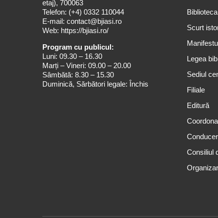
etaj), 700063
Telefon:
(+4) 0332 110044
Biblioteca
E-mail:
contact@bjiasi.ro
Scurt isto
Web:
https://bjiasi.ro/
Manifestul
Program cu publicul:
Luni: 09.30 – 16.30
Legea bibl
Marți – Vineri: 09.00 – 20.00
Sediul cen
Sâmbătă: 8.30 – 15.30
Duminică, Sărbători legale: Închis
Filiale
Editură
Coordona
Conduce
Consiliul 
Organizar