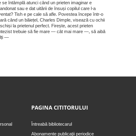
 se întâmplă atunci când un prieten imaginar e
andonat sau e dat uitării de însuși copilul care l-a
ventat? Tish e pe cale să afle. Povestea începe într-o
ară când un băiețel, Charles Dimple, visează cu ochii
schiși la prietenul perfect. Firește, acest prieten
ntezist trebuie să fie mare — cât mai mare —, să aibă
lți —
PAGINA CITITORULUI
ersonal
Întreabă bibliotecarul
Abonamente publicaţii periodice