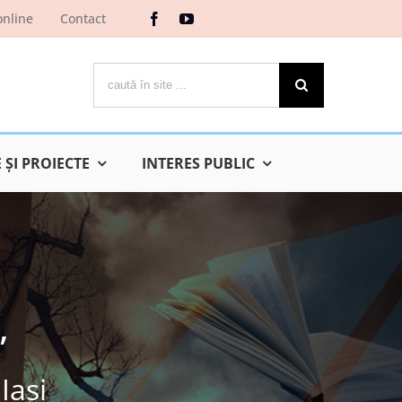
online
Contact
Cautare...
ŞI PROIECTE
INTERES PUBLIC
”
Iaşi