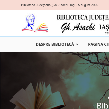
Skip
Biblioteca Judeţeană „Gh. Asachi” Iaşi - 5 august 2026
to
content
DESPRE BIBLIOTECĂ
PAGINA CI
Bib