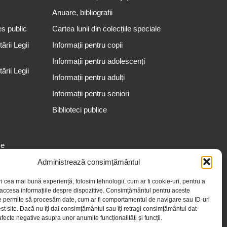
Anuare, bibliografii
es public
Cartea lunii din colecțiile speciale
rii Legii
Informații pentru copii
Informații pentru adolescenți
rii Legii
Informații pentru adulți
Informații pentru seniori
Biblioteci publice
se
Administrează consimțământul
ri cea mai bună experiență, folosim tehnologii, cum ar fi cookie-uri, pentru a
 accesa informațiile despre dispozitive. Consimțământul pentru aceste
e permite să procesăm date, cum ar fi comportamentul de navigare sau ID-uri
st site. Dacă nu îți dai consimțământul sau îți retragi consimțământul dat
fecte negative asupra unor anumite funcționalități și funcții.