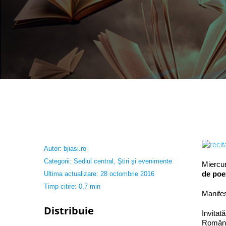
Autor:
bjiasi.ro
Categorii:
Sediul central
,
Ştiri şi evenimente
Miercur
de poe
Ultima actualizare: 28 octombrie 2016
Timp citire: 0,7 min
Manifes
Distribuie
Invitat
Români