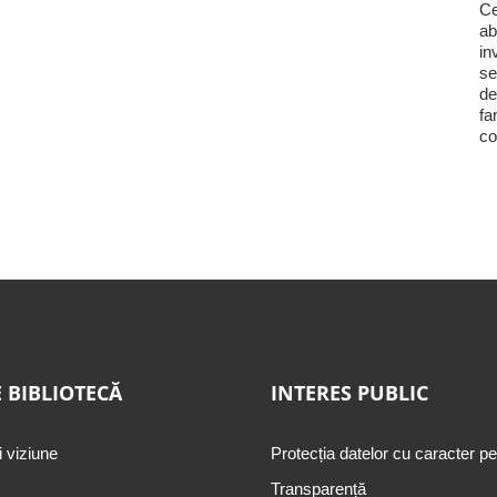
Ce
ab
in
se
de
fa
co
 BIBLIOTECĂ
INTERES PUBLIC
i viziune
Protecția datelor cu caracter p
Transparență