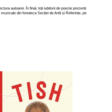
ra autoarei. În final, toți iubitorii de poezie prezenți
le muzicale din fonoteca Secției de Artă și Referințe, pe