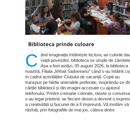
Biblioteca prinde culoare
C
ând imaginația întâlnește lectura, iar culorile da
viață poveștilor, biblioteca se umple de zâmbet
Așa a fost astăzi, 05 august 2026, la biblioteca
noastră, Filiala „Mihail Sadoveanu” când s-au întâlnit cop
în cadrul activităților Clubului de vacanță. Copiii au
transpus pe hârtie animalele preferate, inspirându-se di
cărțile bibliotecii și din imagini accesate cu ajutorul
telefonului. Printre creioane colorate, râsete și conversaț
s-au legat prietenii, iar fiecare desen a devenit o expres
a creativității și bucuriei de a fi împreună. Vă invităm să
răsfoiți, prin fotografiile de mai jos, câteva dintre