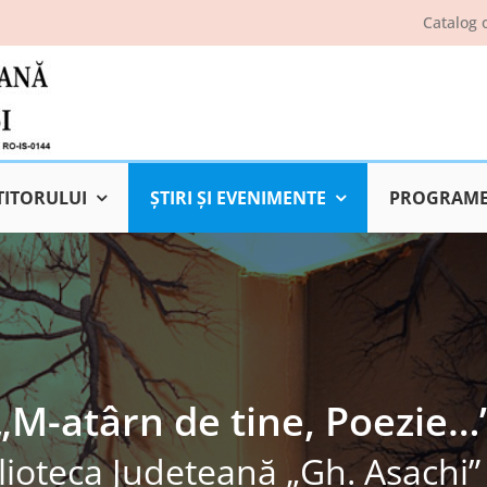
Catalog 
TITORULUI
ŞTIRI ŞI EVENIMENTE
PROGRAME 
„M-atârn de tine, Poezie…
lioteca Judeţeană „Gh. Asachi” 