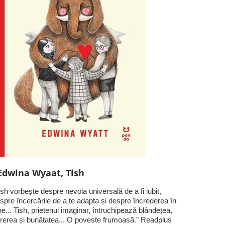
Edwina Wyaat, Tish
ish vorbește despre nevoia universală de a fi iubit,
spre încercările de a te adapta și despre încrederea în
ne... Tish, prietenul imaginar, întruchipează blândețea,
rerea și bunătatea... O poveste frumoasă." Readplus