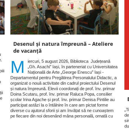
Desenul și natura împreună – Ateliere
de vacanță
u
e.
M
iercuri, 5 august 2026, Biblioteca Județeană
„Gh. Asachi” Iași, în parteneriat cu Universitatea
iii
Națională de Arte „George Enescu” Iași -
Departamentul pentru Pregătirea Personalului Didactic, a
n
organizat o nouă activitate din cadrul proiectului Desenul
și natura împreună. Elevii coordonați de prof. înv. primar
ii
Doina Scutaru, prof. înv. primar Raluca Popa, consilier
ie
școlar Irina Agache și prof. înv. primar Denisa Pintilie au
participat astăzi la o întâlnire în care am pictat forme
„T
diverse cu ajutorul sforii și am învățat să ne cunoaștem
de
pe fiecare din noi desenând mâna personală, ornată cu
si
du