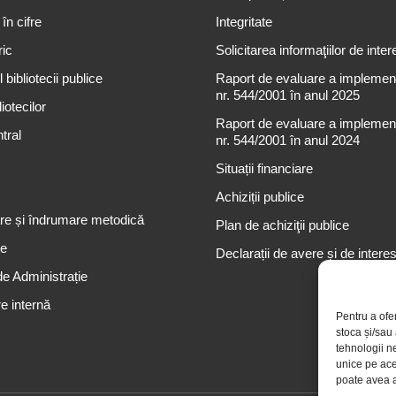
 în cifre
Integritate
ric
Solicitarea informaţiilor de inter
 bibliotecii publice
Raport de evaluare a implementă
nr. 544/2001 în anul 2025
iotecilor
Raport de evaluare a implementă
tral
nr. 544/2001 în anul 2024
Situații financiare
Achiziții publice
re și îndrumare metodică
Plan de achiziţii publice
re
Declarații de avere și de intere
de Administrație
e internă
Pentru a ofe
stoca și/sau
tehnologii n
unice pe ace
poate avea a