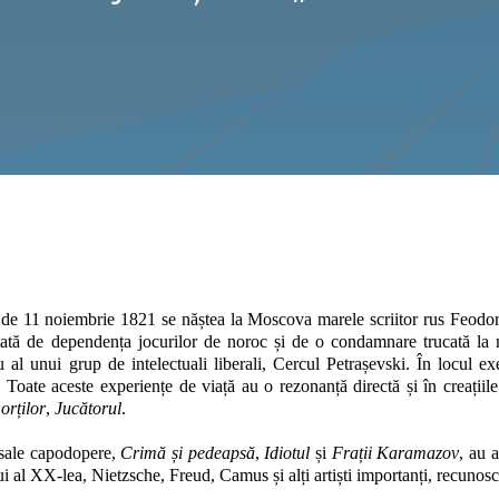
 de 11 noiembrie 1821 se năștea la Moscova marele scriitor rus Feodor
țată de dependența jocurilor de noroc și de o condamnare trucată la moa
al unui grup de intelectuali liberali, Cercul Petrașevski. În locul e
. Toate aceste experiențe de viață au o rezonanță directă și în creațiil
orților
,
Jucătorul
.
sale capodopere,
Crim
ă și pedeapsă
,
Idiotul
și
Frații Karamazov
,
au
a
ui al XX-lea, Nietzsche, Freud, Camus și alți artiști importanți, recunos