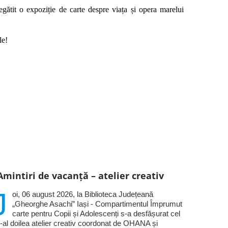
gătit o expoziție de carte despre viața și opera marelui
le!
Amintiri de vacanță – atelier creativ
J
oi, 06 august 2026, la Biblioteca Județeană
„Gheorghe Asachi” Iași - Compartimentul Împrumut
carte pentru Copii și Adolescenți s-a desfășurat cel
-al doilea atelier creativ coordonat de OHANA și