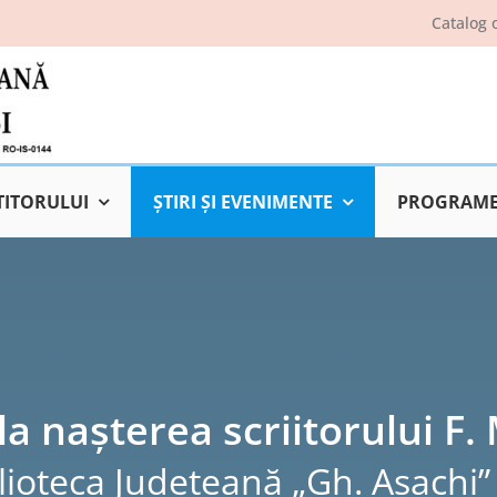
Catalog 
TITORULUI
ŞTIRI ŞI EVENIMENTE
PROGRAME 
la nașterea scriitorului F.
lioteca Judeţeană „Gh. Asachi” 