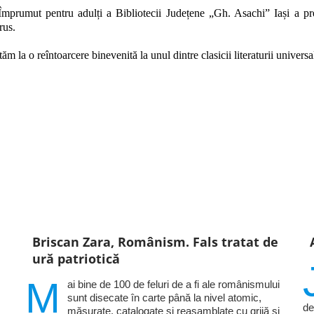
Împrumut pentru adulți a Bibliotecii Județene „Gh. Asachi” Iași a pre
 rus.
ăm la o reîntoarcere binevenită la unul dintre clasicii literaturii universa
Briscan Zara, Românism. Fals tratat de
ură patriotică
M
ai bine de 100 de feluri de a fi ale românismului
sunt disecate în carte până la nivel atomic,
de
măsurate, catalogate și reasamblate cu grijă și