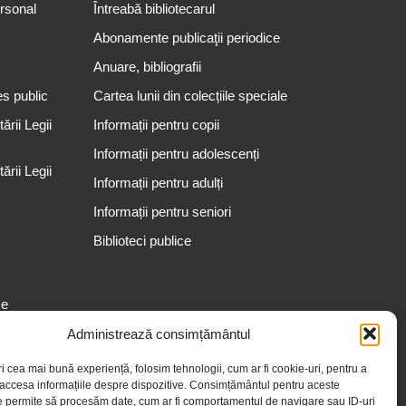
ersonal
Întreabă bibliotecarul
Abonamente publicaţii periodice
Anuare, bibliografii
es public
Cartea lunii din colecțiile speciale
rii Legii
Informații pentru copii
Informații pentru adolescenți
rii Legii
Informații pentru adulți
Informații pentru seniori
Biblioteci publice
se
Administrează consimțământul
ri cea mai bună experiență, folosim tehnologii, cum ar fi cookie-uri, pentru a
 accesa informațiile despre dispozitive. Consimțământul pentru aceste
e permite să procesăm date, cum ar fi comportamentul de navigare sau ID-uri