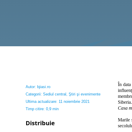
În data
Autor:
bjiasi.ro
influen
Categorii:
Sediul central
,
Ştiri şi evenimente
membru 
Ultima actualizare: 11 noiembrie 2021
Siberia
Casa m
Timp citire: 0,9 min
Marile 
Distribuie
secolul