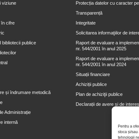
i viziune
Protecția datelor cu caracter p
Transparență
 în cifre
Integritate
ric
Solicitarea informaţiilor de inter
 bibliotecii publice
Raport de evaluare a implementă
nr. 544/2001 în anul 2025
iotecilor
Raport de evaluare a implementă
tral
nr. 544/2001 în anul 2024
Situații financiare
Achiziții publice
re și îndrumare metodică
Plan de achiziţii publice
re
Declarații de avere și de intere
de Administrație
e internă
Pentru a ofe
stoca și/sau
tehnologii n