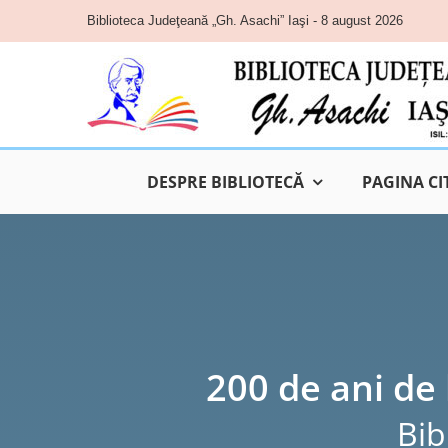
Skip
Biblioteca Judeţeană „Gh. Asachi” Iaşi - 8 august 2026
to
content
DESPRE BIBLIOTECĂ
PAGINA CI
200 de ani de 
Bib