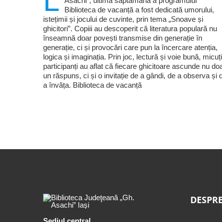
L
Asachi”, ultima săptămână a programului
Biblioteca de vacanță a fost dedicată umorului,
istețimii și jocului de cuvinte, prin tema „Snoave și
ghicitori”. Copiii au descoperit că literatura populară nu
înseamnă doar povești transmise din generație în
generație, ci și provocări care pun la încercare atenția,
logica și imaginația. Prin joc, lectură și voie bună, micuți
participanți au aflat că fiecare ghicitoare ascunde nu do
un răspuns, ci și o invitație de a gândi, de a observa și 
a învăța. Biblioteca de vacanță
DESPRE
Sediul central