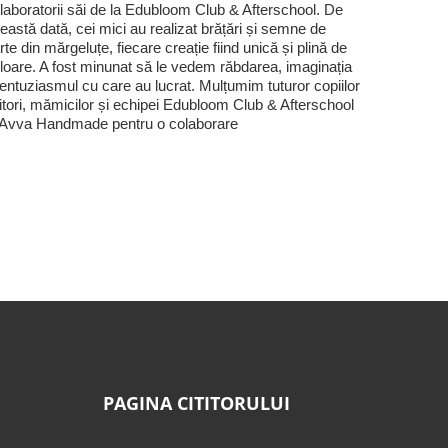
laboratorii săi de la Edubloom Club & Afterschool. De
eastă dată, cei mici au realizat brățări și semne de
rte din mărgeluțe, fiecare creație fiind unică și plină de
loare. A fost minunat să le vedem răbdarea, imaginația
 entuziasmul cu care au lucrat. Mulțumim tuturor copiilor
titori, mămicilor și echipei Edubloom Club & Afterschool
 Avva Handmade pentru o colaborare
PAGINA CITITORULUI