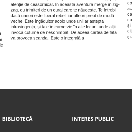
co
atenție de ceasornicar. În această aventură merge în zig-
ac
zag, cu trimiteri de un curaj care te năucește. Te întrebi
ca
dacă uneori este liberal rebel, iar alteori preot de modă
cu
veche. Este îngăduitor acolo unde unii ar aștepta
și
intrasingența, și taie în carne vie în alte locuri, unde alții
ci
invocă cutume de neschimbat. De aceea cartea de față
i
și
va provoca scandal. Este o integrală a
ar
de
 BIBLIOTECĂ
INTERES PUBLIC