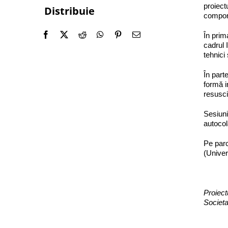
proiect
Distribuie
comport
În prim
cadrul 
tehnici
În part
formă i
resusci
Sesiuni
autocol
Pe parc
(Univer
Proiect
Societa