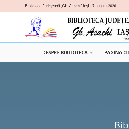
Skip
Biblioteca Judeţeană „Gh. Asachi” Iaşi - 7 august 2026
to
content
DESPRE BIBLIOTECĂ
PAGINA CI
Bib