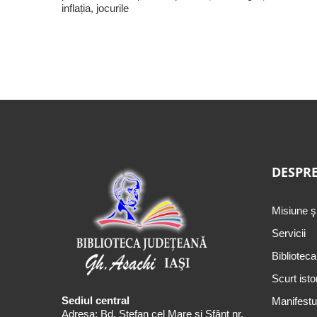
inflația, jocurile
DESPRE
Misiune ş
Servicii
Biblioteca
Scurt isto
Sediul central
Manifestul
Adresa: Bd. Ștefan cel Mare și Sfânt nr.