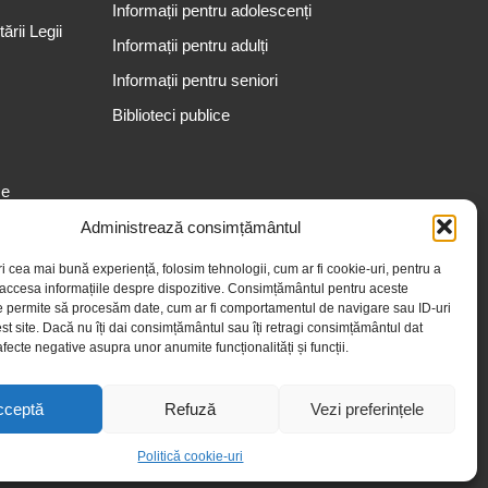
Informații pentru adolescenți
rii Legii
Informații pentru adulți
Informații pentru seniori
Biblioteci publice
se
Administrează consimțământul
ri cea mai bună experiență, folosim tehnologii, cum ar fi cookie-uri, pentru a
 accesa informațiile despre dispozitive. Consimțământul pentru aceste
e permite să procesăm date, cum ar fi comportamentul de navigare sau ID-uri
st site. Dacă nu îți dai consimțământul sau îți retragi consimțământul dat
fecte negative asupra unor anumite funcționalități și funcții.
cceptă
Refuză
Vezi preferințele
Politică cookie-uri