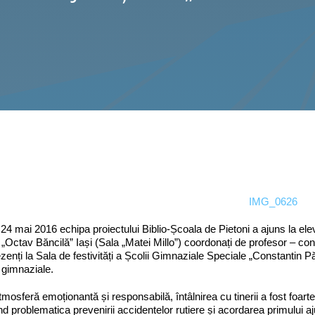
 24 mai 2016 echipa proiectului Biblio-Școala de Pietoni a ajuns la elev
 „Octav Băncilă” Iași (Sala „Matei Millo”) coordonați de profesor – c
ezenți la Sala de festivități a Școlii Gimnaziale Speciale „Constantin 
 gimnaziale.
atmosferă emoționantă și responsabilă, întâlnirea cu tinerii a fost foart
d problematica prevenirii accidentelor rutiere și acordarea primului a