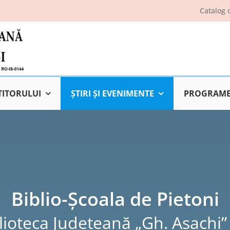
Catalog 
TITORULUI
ŞTIRI ŞI EVENIMENTE
PROGRAME 
Biblio-Școala de Pietoni
lioteca Judeţeană „Gh. Asachi” 