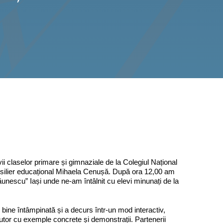
ii claselor primare și gimnaziale de la Colegiul Național
onsilier educațional Mihaela Cenușă. După ora 12,00 am
Păunescu” Iași unde ne-am întâlnit cu elevi minunați de la
e bine întâmpinată și a decurs într-un mod interactiv,
jutor cu exemple concrete și demonstrații. Partenerii