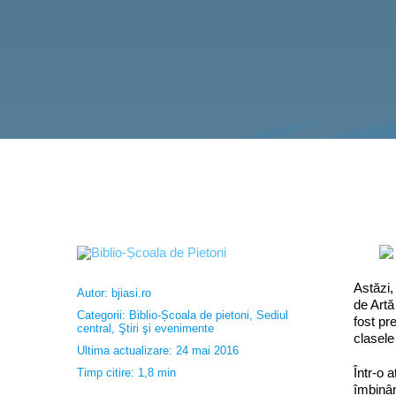
Astăzi,
Autor:
bjiasi.ro
de Artă
Categorii:
Biblio-Școala de pietoni
,
Sediul
fost pr
central
,
Ştiri şi evenimente
clasele
Ultima actualizare: 24 mai 2016
Într-o 
Timp citire: 1,8 min
îmbinân