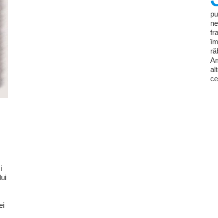
pu
ne
fr
îm
ră
Am
al
ce
i
lui
ei