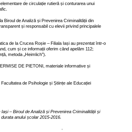
 elementare de circulație rutieră și conturarea unui
fic.
a Biroul de Analiză și Prevenirea Criminalității din
ransparent și responsabil cu elevii privind principalele
ratica de la Crucea Roșie – Filiala Iași au prezentat într-o
când, cum și ce informații oferim când apelăm 112;
anță, metoda „Heimlich”).
IO-PERMISE DE PIETONI, materiale informative și
la Facultatea de Psihologie și Științe ale Educației
ași – Biroul de Analiză și Prevenirea Criminalității și
ă durata anului școlar 2015-2016.