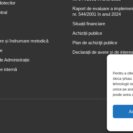
iotecilor
Raport de evaluare a implementă
tral
nr. 544/2001 în anul 2024
Situații financiare
Achiziții publice
re și îndrumare metodică
Plan de achiziţii publice
re
Declarații de avere și de intere
de Administrație
e internă
Pentru a ofe
stoca și/sau
tehnologii n
unice pe ace
poate avea a
A