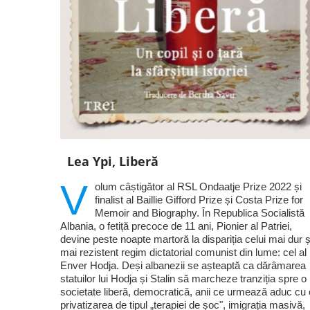
Lea Ypi, Liberă
V
olum câștigător al RSL Ondaatje Prize 2022 și
finalist al Baillie Gifford Prize și Costa Prize for
Memoir and Biography. În Republica Socialistă
Albania, o fetiță precoce de 11 ani, Pionier al Patriei,
devine peste noapte martoră la dispariția celui mai dur ș
mai rezistent regim dictatorial comunist din lume: cel al 
Enver Hodja. Deși albanezii se așteaptă ca dărâmarea
statuilor lui Hodja și Stalin să marcheze tranziția spre o
societate liberă, democratică, anii ce urmează aduc cu 
privatizarea de tipul „terapiei de șoc", imigrația masivă,