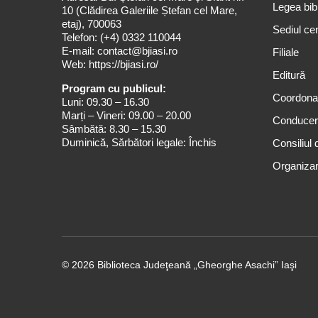
Legea bibl
10 (Clădirea Galeriile Ștefan cel Mare,
etaj), 700063
Sediul cen
Telefon:
(+4) 0332 110044
E-mail:
contact@bjiasi.ro
Filiale
Web:
https://bjiasi.ro/
Editură
Program cu publicul:
Coordona
Luni: 09.30 – 16.30
Marți – Vineri: 09.00 – 20.00
Conduce
Sâmbătă: 8.30 – 15.30
Duminică, Sărbători legale: Închis
Consiliul 
Organizar
© 2026 Biblioteca Judeţeană „Gheorghe Asachi” Iaşi