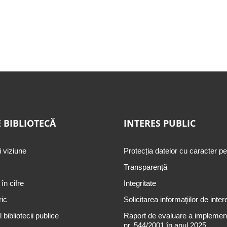
 BIBLIOTECĂ
INTERES PUBLIC
i viziune
Protecția datelor cu caracter p
Transparență
 în cifre
Integritate
ric
Solicitarea informaţiilor de inter
 bibliotecii publice
Raport de evaluare a implementă
nr. 544/2001 în anul 2025