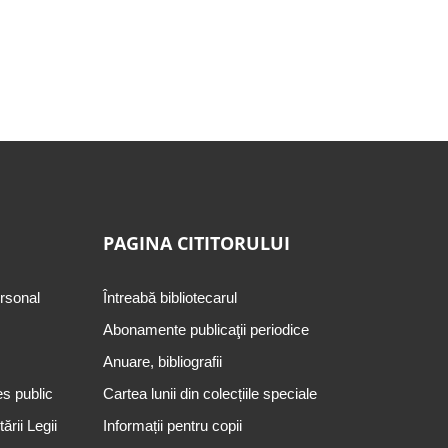
PAGINA CITITORULUI
ersonal
Întreabă bibliotecarul
Abonamente publicaţii periodice
Anuare, bibliografii
es public
Cartea lunii din colecțiile speciale
rii Legii
Informații pentru copii