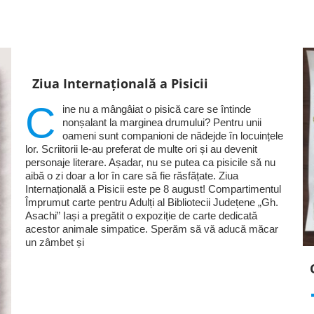
Ziua Internațională a Pisicii
C
ine nu a mângâiat o pisică care se întinde
nonșalant la marginea drumului? Pentru unii
oameni sunt companioni de nădejde în locuințele
lor. Scriitorii le-au preferat de multe ori și au devenit
personaje literare. Așadar, nu se putea ca pisicile să nu
aibă o zi doar a lor în care să fie răsfățate. Ziua
Internațională a Pisicii este pe 8 august! Compartimentul
Împrumut carte pentru Adulți al Bibliotecii Județene „Gh.
Asachi” Iași a pregătit o expoziție de carte dedicată
acestor animale simpatice. Sperăm să vă aducă măcar
un zâmbet și