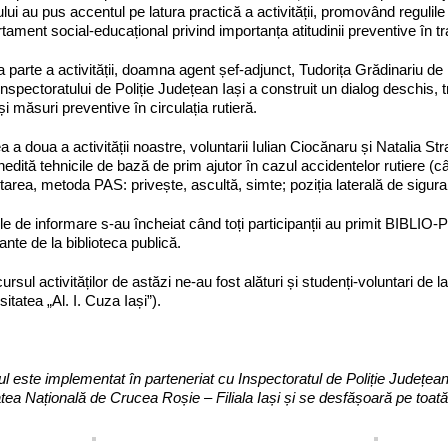
ului au pus accentul pe latura practică a activității, promovând regulile
ament social-educațional privind importanța atitudinii preventive în tra
a parte a activității, doamna agent șef-adjunct, Tudorița Grădinariu de l
Inspectoratului de Poliție Județean Iași a construit un dialog deschis, t
 și măsuri preventive în circulația rutieră.
ea a doua a activității noastre, voluntarii Iulian Ciocănaru și Natalia St
nedită tehnicile de bază de prim ajutor în cazul accidentelor rutiere (
tarea, metoda PAS: privește, ascultă, simte; poziția laterală de sigur
le de informare s-au încheiat când toți participanții au primit BIBL
ante de la biblioteca publică.
ursul activităților de astăzi ne-au fost alături și studenți-voluntari de 
sitatea „Al. I. Cuza Iași”).
ul este implementat în parteneriat cu Inspectoratul de Poliție Județean I
tea Națională de Crucea Roșie – Filiala Iași și se desfășoară pe toat