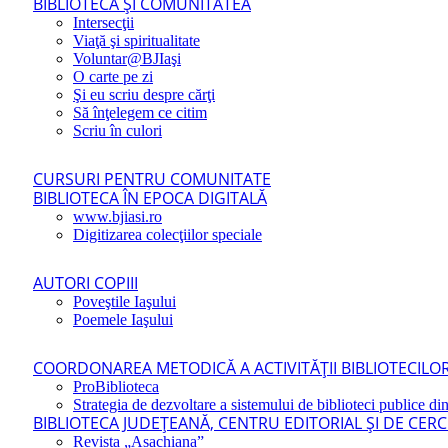
BIBLIOTECA ŞI COMUNITATEA
Intersecţii
Viaţă şi spiritualitate
Voluntar@BJIaşi
O carte pe zi
Şi eu scriu despre cărţi
Să înţelegem ce citim
Scriu în culori
CURSURI PENTRU COMUNITATE
BIBLIOTECA ÎN EPOCA DIGITALĂ
www.bjiasi.ro
Digitizarea colecţiilor speciale
AUTORI COPIII
Poveştile Iaşului
Poemele Iaşului
COORDONAREA METODICĂ A ACTIVITĂŢII BIBLIOTECILOR
ProBiblioteca
Strategia de dezvoltare a sistemului de biblioteci publice din
BIBLIOTECA JUDEŢEANĂ, CENTRU EDITORIAL ŞI DE CER
Revista „Asachiana”