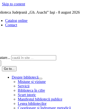
Skip to content
blioteca Judeţeană „Gh. Asachi” Iaşi - 8 august 2026
Catalog online
Contact
tare...
Go to...
Despre bibliotecă
Misiune şi viziune
Servicii
Biblioteca în cifre
Scurt istoric
Manifestul bibliotecii publice
Legea bibliotecilor
Coordonare și îndrumare metodică