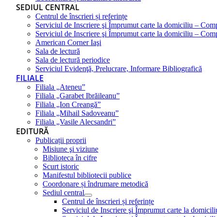
SEDIUL CENTRAL
Centrul de înscrieri și referințe
Serviciul de Inscriere şi Împrumut carte la domiciliu – Com
Serviciul de Inscriere şi Împrumut carte la domiciliu – Co
American Corner Iaşi
Sala de lectură
Sala de lectură periodice
Serviciul Evidenţă, Prelucrare, Informare Bibliografică
FILIALE
Filiala „Ateneu”
Filiala „Garabet Ibrăileanu”
Filiala „Ion Creangă”
Filiala „Mihail Sadoveanu”
Filiala „Vasile Alecsandri”
EDITURĂ
Publicații proprii
Misiune şi viziune
Biblioteca în cifre
Scurt istoric
Manifestul bibliotecii publice
Coordonare și îndrumare metodică
Sediul central
Centrul de înscrieri și referințe
Serviciul de Inscriere şi Împrumut carte la domici