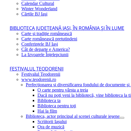
Calendar Cultural
Winter Wonderland
Cărţile BJ Iaşi
BIBLIOTECA JUDEŢEANĂ IAŞI, ÎN ROMÂNIA ŞI ÎN LUME
Carte şi tradiţie românească
Carte românească pretutindeni
Conferințele BJ Iași
Cât de departe e America?
La Izvoarele Înţelepciunii
FESTIVALUL TEODORENII
Festivalul Teodorenii
www.teodorenii.ro
Perfecţionarea şi diversificarea fondului de documente şi a
O carte pentru vârsta a treia
Dacă nu poţi veni la bibliotecă, vine biblioteca la t
Biblioteca ta
Biblioteca pentru toţi
Hai la film
Biblioteca, actor principal al scenei culturale ieşene
Scriitorii Iaşului
Ora de muzică