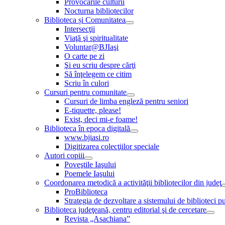
Provocările culturii
Nocturna bibliotecilor
Biblioteca și Comunitatea
Intersecţii
Viaţă şi spiritualitate
Voluntar@BJIaşi
O carte pe zi
Şi eu scriu despre cărţi
Să înţelegem ce citim
Scriu în culori
Cursuri pentru comunitate
Cursuri de limba engleză pentru seniori
E-tiquette, please!
Exist, deci mi-e foame!
Biblioteca în epoca digitală
www.bjiasi.ro
Digitizarea colecţiilor speciale
Autori copiii
Poveştile Iaşului
Poemele Iaşului
Coordonarea metodică a activităţii bibliotecilor din judeţ
ProBiblioteca
Strategia de dezvoltare a sistemului de biblioteci pu
Biblioteca judeţeană, centru editorial şi de cercetare
Revista „Asachiana”