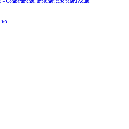
liu – Compartimentul Împrumut carte pentru Adulţi
fică