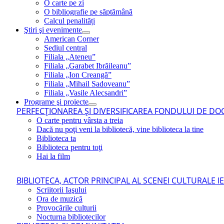
O carte pe zi
O bibliografie pe săptămână
Calcul penalități
Ştiri şi evenimente
American Corner
Sediul central
Filiala „Ateneu”
Filiala „Garabet Ibrăileanu”
Filiala „Ion Creangă”
Filiala „Mihail Sadoveanu”
Filiala „Vasile Alecsandri”
Programe şi proiecte
PERFECŢIONAREA ŞI DIVERSIFICAREA FONDULUI DE DOC
O carte pentru vârsta a treia
Dacă nu poţi veni la bibliotecă, vine biblioteca la tine
Biblioteca ta
Biblioteca pentru toţi
Hai la film
BIBLIOTECA, ACTOR PRINCIPAL AL SCENEI CULTURALE I
Scriitorii Iaşului
Ora de muzică
Provocările culturii
Nocturna bibliotecilor