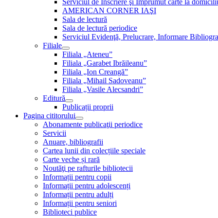
Serviciul de Inscriere şi Împrumut carte la domici
AMERICAN CORNER IAŞI
Sala de lectură
Sala de lectură periodice
Serviciul Evidenţă, Prelucrare, Informare Bibliogra
Filiale
Filiala „Ateneu”
Filiala „Garabet Ibrăileanu”
Filiala „Ion Creangă”
Filiala „Mihail Sadoveanu”
Filiala „Vasile Alecsandri”
Editură
Publicații proprii
Pagina cititorului
Abonamente publicaţii periodice
Servicii
Anuare, bibliografii
Cartea lunii din colecțiile speciale
Carte veche și rară
Noutăţi pe rafturile bibliotecii
Informații pentru copii
Informații pentru adolescenți
Informații pentru adulți
Informații pentru seniori
Biblioteci publice