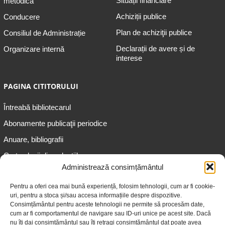
Situații financiare
metodică
Achiziții publice
Conducere
Plan de achiziţii publice
Consiliul de Administrație
Declarații de avere și de
Organizare internă
interese
PAGINA CITITORULUI
Întreabă bibliotecarul
Abonamente publicaţii periodice
Anuare, bibliografii
Cartea lunii din colecțiile
speciale
Administrează consimțământul
Informații pentru copii
Pentru a oferi cea mai bună experiență, folosim tehnologii, cum ar fi cookie-
uri, pentru a stoca și/sau accesa informațiile despre dispozitive.
Informații pentru adolescenți
Consimțământul pentru aceste tehnologii ne permite să procesăm date,
Informații pentru adulți
cum ar fi comportamentul de navigare sau ID-uri unice pe acest site. Dacă
nu îți dai consimțământul sau îți retragi consimțământul dat poate avea