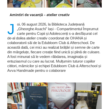
Amintiri de vacanță – atelier creativ
J
oi, 06 august 2026, la Biblioteca Județeană
„Gheorghe Asachi” Iași - Compartimentul Împrumut
carte pentru Copii și Adolescenți s-a desfășurat cel
de-al doilea atelier creativ coordonat de OHANA și
colaboratorii săi de la Edubloom Club & Afterschool. De
această dată, cei mici au realizat brățări și semne de carte
din mărgeluțe, fiecare creație fiind unică și plină de culoare.
A fost minunat să le vedem răbdarea, imaginația și
entuziasmul cu care au lucrat. Mulțumim tuturor copiilor
cititori, mămicilor și echipei Edubloom Club & Afterschool și
Avva Handmade pentru o colaborare