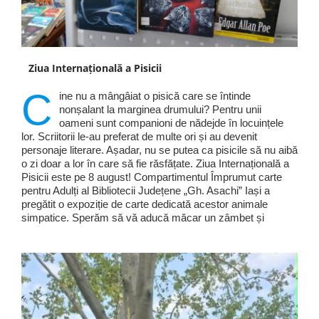
Ziua Internațională a Pisicii
C
ine nu a mângâiat o pisică care se întinde
nonșalant la marginea drumului? Pentru unii
oameni sunt companioni de nădejde în locuințele
lor. Scriitorii le-au preferat de multe ori și au devenit
personaje literare. Așadar, nu se putea ca pisicile să nu aibă
o zi doar a lor în care să fie răsfățate. Ziua Internațională a
Pisicii este pe 8 august! Compartimentul Împrumut carte
pentru Adulți al Bibliotecii Județene „Gh. Asachi” Iași a
pregătit o expoziție de carte dedicată acestor animale
simpatice. Sperăm să vă aducă măcar un zâmbet și