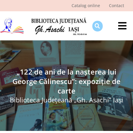
Skip
Catalog online
Contact
to
content
Tog
Nav
Despre bibliotecă
Pagina cititorului
Ştiri şi evenimente
„122 de ani de la nașterea lui
George Călinescu”: expoziție de
Programe şi proiecte
carte
Interes public
Biblioteca Judeţeană „Gh. Asachi” Iaşi