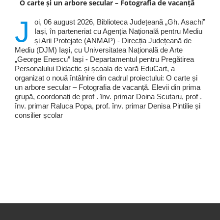
O carte și un arbore secular – Fotografia de vacanță
J
oi, 06 august 2026, Biblioteca Județeană „Gh. Asachi”
Iași, în parteneriat cu Agenția Națională pentru Mediu
și Arii Protejate (ANMAP) - Direcția Județeană de
Mediu (DJM) Iași, cu Universitatea Națională de Arte
„George Enescu” Iași - Departamentul pentru Pregătirea
Personalului Didactic și școala de vară EduCart, a
organizat o nouă întâlnire din cadrul proiectului: O carte și
un arbore secular – Fotografia de vacanță. Elevii din prima
grupă, coordonați de prof . înv. primar Doina Scutaru, prof .
înv. primar Raluca Popa, prof. înv. primar Denisa Pintilie și
consilier școlar