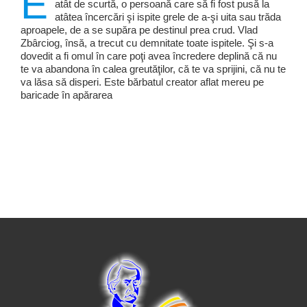
E
atât de scurtă, o persoană care să fi fost pusă la
atâtea încercări şi ispite grele de a-şi uita sau trăda
aproapele, de a se supăra pe destinul prea crud. Vlad
Zbârciog, însă, a trecut cu demnitate toate ispitele. Şi s-a
dovedit a fi omul în care poţi avea încredere deplină că nu
te va abandona în calea greutăţilor, că te va sprijini, că nu te
va lăsa să disperi. Este bărbatul creator aflat mereu pe
baricade în apărarea