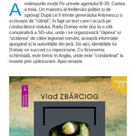
A
notimpurile morții Pe urmele agentului B-39. Cartea
a treia. Un maestru al thrillerului polițist și de
spionaj! După ce îi trimite generalului Antonescu o
scrisoare de "căință", în fapt un text care-l acuză pe
conducătorul statului, Radu Doinaș este dus la o vilă
conspirativă a SD-ului, unde i se organizează "răpirea" și
"uciderea" de către legionari români, această informație
ajungând și la autoritățile din țară. De aici, identitățile lui
Doinaș se succed cu repeziciune. Cu fizionomia
schimbată, este trimis în Anglia, unde este "condantnat" la
moarte prin spânzurare. Apoi renaște