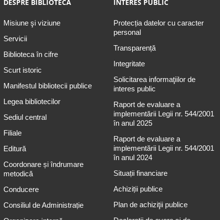
DESPRE BIBLIOTECĂ
INTERES PUBLIC
Misiune şi viziune
Protecția datelor cu caracter
personal
Servicii
Transparență
Biblioteca în cifre
Integritate
Scurt istoric
Solicitarea informaţiilor de
Manifestul bibliotecii publice
interes public
Legea bibliotecilor
Raport de evaluare a
implementării Legii nr. 544/2001
Sediul central
în anul 2025
Filiale
Raport de evaluare a
implementării Legii nr. 544/2001
Editură
în anul 2024
Coordonare și îndrumare
Situații financiare
metodică
Achiziții publice
Conducere
Plan de achiziţii publice
Consiliul de Administrație