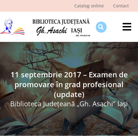
Skip
Catalog online
Contact
to
content
Tog
Nav
Despre bibliotecă
Pagina cititorului
Ştiri şi evenimente
11 septembrie 2017 – Examen de
promovare în grad profesional
Programe şi proiecte
(update)
Interes public
Biblioteca Judeţeană „Gh. Asachi” Iaşi