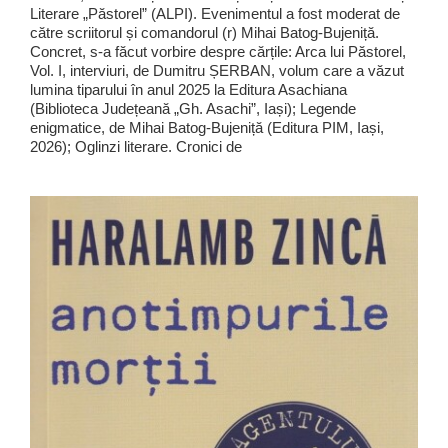
Literare „Păstorel” (ALPI). Evenimentul a fost moderat de
către scriitorul și comandorul (r) Mihai Batog-Bujeniță.
Concret, s-a făcut vorbire despre cărțile: Arca lui Păstorel,
Vol. I, interviuri, de Dumitru ȘERBAN, volum care a văzut
lumina tiparului în anul 2025 la Editura Asachiana
(Biblioteca Județeană „Gh. Asachi”, Iași); Legende
enigmatice, de Mihai Batog-Bujeniță (Editura PIM, Iași,
2026); Oglinzi literare. Cronici de