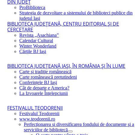
DIN JUDEŢ
ProBiblioteca
Strategia de dezvoltare a sistemului de biblioteci publice din
judeţul Iaşi
BIBLIOTECA JUDEŢEANĂ, CENTRU EDITORIAL ŞI DE
CERCETARE
Revista „Asachiana”
Calendar Cultural
Winter Wonderland
Cărţile BJ Iaşi
BIBLIOTECA JUDEŢEANĂ IAŞI, ÎN ROMÂNIA ŞI ÎN LUME
Carte şi tradiţie românească
Carte românească pretutindeni
Conferințele BJ Iași
Cât de departe e America?
La Izvoarele Înţelepciunii
FESTIVALUL TEODORENII
Festivalul Teodorenii
www.teodorenii.ro
Perfecţionarea şi diversificarea fondului de documente şi a
serviciilor de bibliotecă