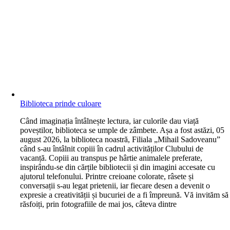
Biblioteca prinde culoare
C
ând imaginația întâlnește lectura, iar culorile dau viață
poveștilor, biblioteca se umple de zâmbete. Așa a fost astăzi, 05
august 2026, la biblioteca noastră, Filiala „Mihail Sadoveanu”
când s-au întâlnit copiii în cadrul activităților Clubului de
vacanță. Copiii au transpus pe hârtie animalele preferate,
inspirându-se din cărțile bibliotecii și din imagini accesate cu
ajutorul telefonului. Printre creioane colorate, râsete și
conversații s-au legat prietenii, iar fiecare desen a devenit o
expresie a creativității și bucuriei de a fi împreună. Vă invităm să
răsfoiți, prin fotografiile de mai jos, câteva dintre