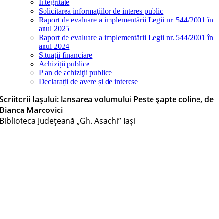
Integritate
Solicitarea informaţiilor de interes public
Raport de evaluare a implementării Legii nr. 544/2001 în
anul 2025
Raport de evaluare a implementării Legii nr. 544/2001 în
anul 2024
Situații financiare
Achiziții publice
Plan de achiziţii publice
Declarații de avere și de interese
Scriitorii Iașului: lansarea volumului Peste şapte coline, de
Bianca Marcovici
Biblioteca Judeţeană „Gh. Asachi” Iaşi