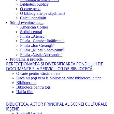
Biblioteci publice
O carte pe zi
O bibliografie pe săptămână
Calcul penalități
Ştiri şi evenimente
American Corner
Sediul central
Filiala „Ateneu”
Filiala „Garabet Ibrăileanu”
Filiala „Ion Creangă”
Filiala „Mihail Sadoveanu”
Filiala „Vasile Alecsandri”
Programe şi proiecte
PERFECŢIONAREA ŞI DIVERSIFICAREA FONDULUI DE
DOCUMENTE ŞI A SERVICIILOR DE BIBLIOTECĂ
O carte pentru vârsta a treia
Dacă nu poţi veni la bibliotecă, vine biblioteca la tine
Biblioteca ta
Biblioteca pentru toţi
Hai la film
BIBLIOTECA, ACTOR PRINCIPAL AL SCENEI CULTURALE
IEŞENE
Scriitorii Iaşului