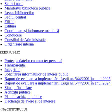
Scurt istoric
Manifestul bibliotecii publice
Legea bibliotecilor
Sediul central
Filiale
Editură
Coordonare și îndrumare metodică
Conducere
Consiliul de Administrație
Organizare internă
ERES PUBLIC
Protecția datelor cu caracter personal
Transparență
Integritate
Solicitarea informaţiilor de interes public
Raport de evaluare a implementării Legii nr. 544/2001 în anul 2025
Raport de evaluare a implementării Legii nr. 544/2001 în anul 2024
Situații financiare
Achiziții publice
Plan de achiziţii publice
Declarații de avere și de interese
INA CITITORULUI