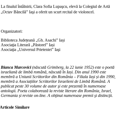
La finalul întâlnirii, Clara Sofia Lupaşcu, elevă la Colegiul de Artă
„Octav Băncilă” Iaşi a oferit un scurt recital de violoncel.
Organizatori:
Biblioteca Județeană „Gh. Asachi” Iași
Asociaţia Literară „Păstorel” Iași
Asociaţia „Universul Prieteniei” Iaşi
Bianca Marcovici
(născută Grimberg, la 22 iunie 1952) este o poetă
israeliană de limbă română, născută în Iași. Din anul 1990 este
membră a Uniunii Scriitorilor din România – Filiala Iași și din 1990,
membră a Asociațiilor Scriitorilor Israelieni de Limbă Română. A
publicat peste 30 volume de autor şi este prezentă în numeroase
antologii. Poeta colaborează la reviste literare din România, Israel,
Germania și reviste on-line. A obţinut numeroase premii şi distincţii.
Articole Similare