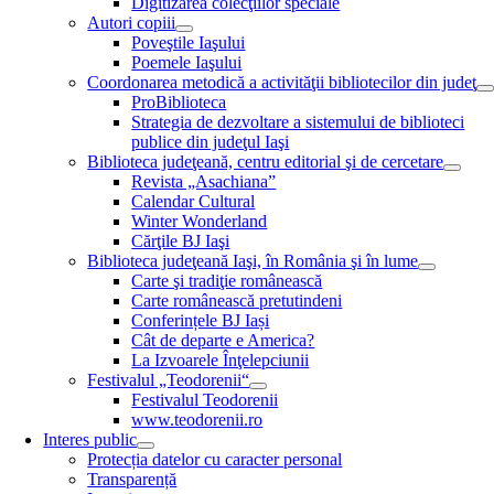
Digitizarea colecţiilor speciale
Autori copiii
Poveştile Iaşului
Poemele Iaşului
Coordonarea metodică a activităţii bibliotecilor din judeţ
ProBiblioteca
Strategia de dezvoltare a sistemului de biblioteci
publice din judeţul Iaşi
Biblioteca judeţeană, centru editorial şi de cercetare
Revista „Asachiana”
Calendar Cultural
Winter Wonderland
Cărţile BJ Iaşi
Biblioteca judeţeană Iaşi, în România şi în lume
Carte şi tradiţie românească
Carte românească pretutindeni
Conferințele BJ Iași
Cât de departe e America?
La Izvoarele Înţelepciunii
Festivalul „Teodorenii“
Festivalul Teodorenii
www.teodorenii.ro
Interes public
Protecția datelor cu caracter personal
Transparență