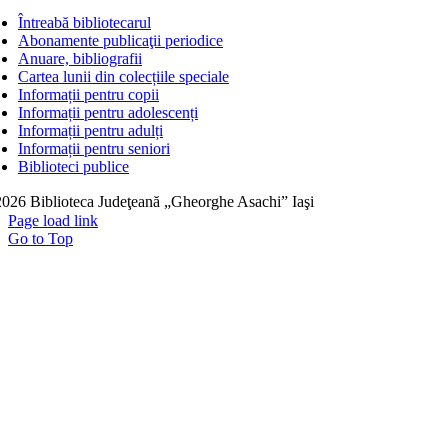
Întreabă bibliotecarul
Abonamente publicaţii periodice
Anuare, bibliografii
Cartea lunii din colecțiile speciale
Informații pentru copii
Informații pentru adolescenți
Informații pentru adulți
Informații pentru seniori
Biblioteci publice
026 Biblioteca Judeţeană „Gheorghe Asachi” Iaşi
Page load link
Go to Top