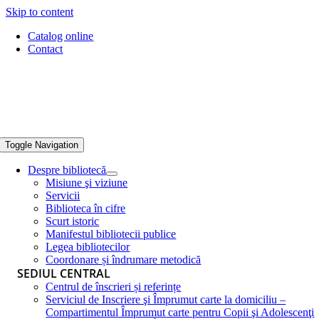
Skip to content
Catalog online
Contact
Toggle Navigation
Despre bibliotecă
Misiune şi viziune
Servicii
Biblioteca în cifre
Scurt istoric
Manifestul bibliotecii publice
Legea bibliotecilor
Coordonare și îndrumare metodică
SEDIUL CENTRAL
Centrul de înscrieri și referințe
Serviciul de Inscriere şi Împrumut carte la domiciliu –
Compartimentul Împrumut carte pentru Copii şi Adolescenţi