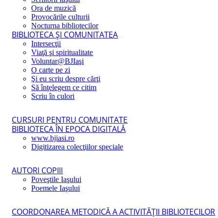
Ora de muzică
Provocările culturii
Nocturna bibliotecilor
BIBLIOTECA ŞI COMUNITATEA
Intersecţii
Viaţă şi spiritualitate
Voluntar@BJIaşi
O carte pe zi
Şi eu scriu despre cărţi
Să înţelegem ce citim
Scriu în culori
CURSURI PENTRU COMUNITATE
BIBLIOTECA ÎN EPOCA DIGITALĂ
www.bjiasi.ro
Digitizarea colecţiilor speciale
AUTORI COPIII
Poveştile Iaşului
Poemele Iaşului
COORDONAREA METODICĂ A ACTIVITĂŢII BIBLIOTECILOR