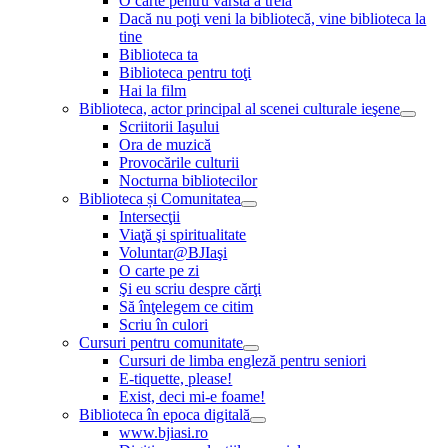
O carte pentru vârsta a treia
Dacă nu poţi veni la bibliotecă, vine biblioteca la
tine
Biblioteca ta
Biblioteca pentru toţi
Hai la film
Biblioteca, actor principal al scenei culturale ieşene
Scriitorii Iaşului
Ora de muzică
Provocările culturii
Nocturna bibliotecilor
Biblioteca și Comunitatea
Intersecţii
Viaţă şi spiritualitate
Voluntar@BJIaşi
O carte pe zi
Şi eu scriu despre cărţi
Să înţelegem ce citim
Scriu în culori
Cursuri pentru comunitate
Cursuri de limba engleză pentru seniori
E-tiquette, please!
Exist, deci mi-e foame!
Biblioteca în epoca digitală
www.bjiasi.ro