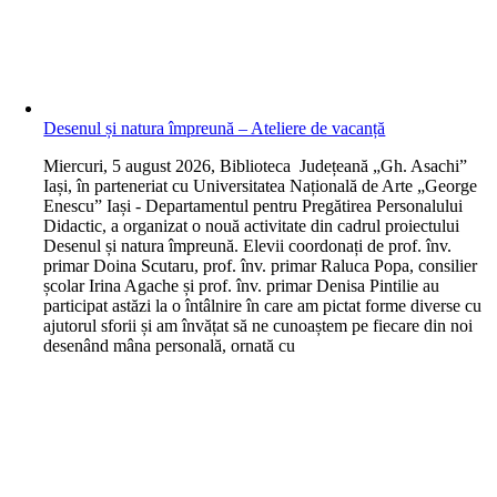
Desenul și natura împreună – Ateliere de vacanță
M
iercuri, 5 august 2026, Biblioteca Județeană „Gh. Asachi”
Iași, în parteneriat cu Universitatea Națională de Arte „George
Enescu” Iași - Departamentul pentru Pregătirea Personalului
Didactic, a organizat o nouă activitate din cadrul proiectului
Desenul și natura împreună. Elevii coordonați de prof. înv.
primar Doina Scutaru, prof. înv. primar Raluca Popa, consilier
școlar Irina Agache și prof. înv. primar Denisa Pintilie au
participat astăzi la o întâlnire în care am pictat forme diverse cu
ajutorul sforii și am învățat să ne cunoaștem pe fiecare din noi
desenând mâna personală, ornată cu