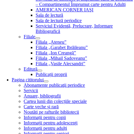
– Compartimentul Împrumut carte pentru Adulţi
AMERICAN CORNER IAŞI
Sala de lectură
Sala de lectură periodice
Serviciul Evidenţă, Prelucrare, Informare
Bibliografică
Filiale
Filiala „Ateneu”
Filiala „Garabet Ibrăileanu”
Filiala „Ion Creangă”
Filiala „Mihail Sadoveanu”
Filiala „Vasile Alecsandri”
Editură
Publicații proprii
Pagina cititorului
Abonamente publicaţii periodice
Servicii
Anuare, bibliografii
Cartea lunii din colecțiile speciale
Carte veche și rară
Noutăţi pe rafturile bibliotecii
Informații pentru copii
Informații pentru adolescenți
Informații pentru adulți
Informații pentru seniori