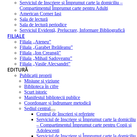
Serviciul de Inscriere şi Împrumut carte la domiciliu –
Compartimentul Împrumut carte pentru Adulţi
American Corner Iaşi
Sala de lectură
Sala de lectură periodice
Serviciul Evidenţă, Prelucrare, Informare Bibliografică
FILIALE
Filiala „Ateneu”
Filiala „Garabet Ibrăileanu”
Filiala „Ion Creangă”
Filiala „Mihail Sadoveanu”
Filiala „Vasile Alecsandri”
EDITURĂ
Publicații proprii
Misiune şi viziune
Biblioteca în cifre
Scurt istoric
Manifestul bibliotecii publice
Coordonare și îndrumare metodică
Sediul central
Centrul de înscrieri și referințe
Serviciul de Inscriere şi Împrumut carte la domiciliu
– Compartimentul Împrumut carte pentru Copii şi
Adolescenţi
Serviciul de Inscriere şi Împrumut carte la domiciliu