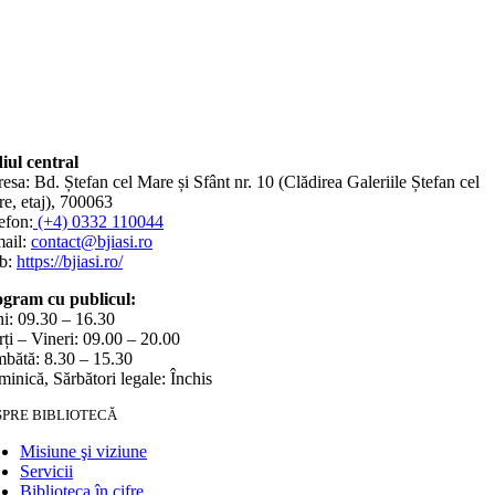
iul central
esa: Bd. Ștefan cel Mare și Sfânt nr. 10 (Clădirea Galeriile Ștefan cel
e, etaj), 700063
efon:
(+4) 0332 110044
ail:
contact@bjiasi.ro
b:
https://bjiasi.ro/
gram cu publicul:
i: 09.30 – 16.30
ți – Vineri: 09.00 – 20.00
bătă: 8.30 – 15.30
inică, Sărbători legale: Închis
SPRE BIBLIOTECĂ
Misiune şi viziune
Servicii
Biblioteca în cifre