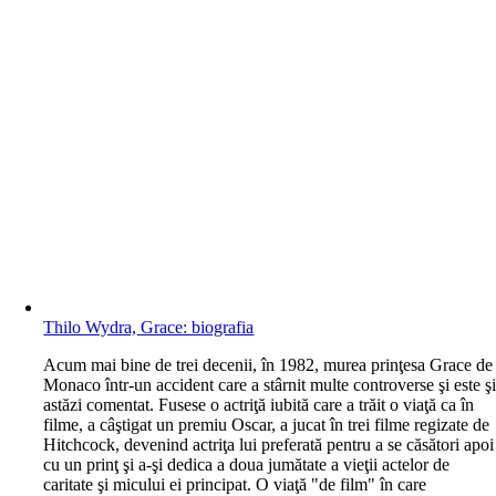
Thilo Wydra, Grace: biografia
A
cum mai bine de trei decenii, în 1982, murea prinţesa Grace de
Monaco într-un accident care a stârnit multe controverse şi este ş
astăzi comentat. Fusese o actriţă iubită care a trăit o viaţă ca în
filme, a câştigat un premiu Oscar, a jucat în trei filme regizate de
Hitchcock, devenind actriţa lui preferată pentru a se căsători apoi
cu un prinţ şi a-şi dedica a doua jumătate a vieţii actelor de
caritate şi micului ei principat. O viaţă "de film" în care